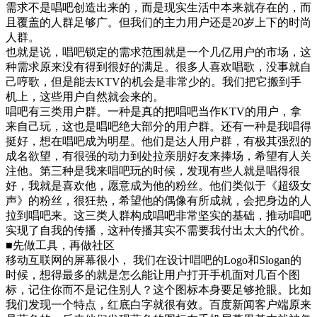
需求不是唱吧创造出来的，而是现实生活中本来就存在的，而
且覆盖的人群足够广。但我们的主力用户还是20岁上下的时尚
人群。
也就是说，唱吧锁定的需求范围就是一个几亿用户的市场，这
种需求原来没有得到很好的满足。很多人喜欢唱歌，没事就自
己哼歌，但是能去KTV的机会是非常少的。我们把它搬到手
机上，这些用户自然就会来的。
唱吧有三类用户群。一种是真的把唱吧当作KTV的用户，拿
来自己玩，这也是唱吧绝大部分的用户群。还有一种是我唱得
挺好，想在唱吧成为明星。他们是达人用户群，有极其强烈的
成名欲望，有很强的动力到处拉亲朋好友来捧场，希望有人关
注他。第三种是我来唱吧玩的时候，发现有些人就是唱得很
好，我就是喜欢他，愿意成为他的粉丝。他们类似于《超级女
声》的粉丝，很狂热，希望他的偶像有所成就，会把身边的人
拉到唱吧来。这三类人群构成唱吧非常坚实的基础，推动唱吧
实现了自我的传播，这种传播其实不需要我付出太大的代价。
■先做工具，再做社区
移动互联网的屏幕很小， 我们在设计唱吧的Logo和Slogan的
时候，想得最多的就是怎么能让用户打开手机面对几百个图
标，记住你而不是记住别人？这个图标本身要足够抢眼。比如
我们发现一个特点，红底白字就很有效。百度新闻客户端原来