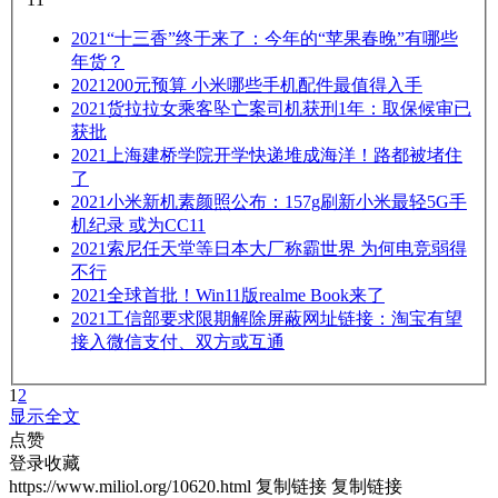
2021
“十三香”终于来了：今年的“苹果春晚”有哪些
年货？
2021
200元预算 小米哪些手机配件最值得入手
2021
货拉拉女乘客坠亡案司机获刑1年：取保候审已
获批
2021
上海建桥学院开学快递堆成海洋！路都被堵住
了
2021
小米新机素颜照公布：157g刷新小米最轻5G手
机纪录 或为CC11
2021
索尼任天堂等日本大厂称霸世界 为何电竞弱得
不行
2021
全球首批！Win11版realme Book来了
2021
工信部要求限期解除屏蔽网址链接：淘宝有望
接入微信支付、双方或互通
1
2
显示全文
点赞
登录收藏
https://www.miliol.org/10620.html
复制链接
复制链接