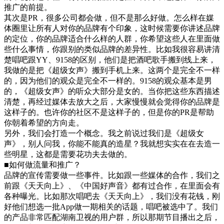
推广的前提。
其次是PR，很多公司都会做，但不是那么好做。怎么样在媒
体圈里让所有人对你的品牌有个印象，这时候需要你讲述品牌
的定位，你的品牌适合什么样的人群，你希望这些人在里面做
些什么事情，你跟别的类似品牌的差异性。比如我很容易讲清
楚唱吧跟YY、9158的区别，他们是把酒吧歌手搬到线上来，
我做的是把《超级女声》搬到手机上来。这两个是完全不一样
的，因为他们的观众是完全不一样的。9158的观众基本是男
的，《超级女声》的听众大部分是女的。当你把这些东西描述
清楚，再经过媒体去放大之后，大家慢慢就会觉得你的品牌是
这样子的。也许你的社区不是这样子的，但是你的PR是帮助
你朝着希望的方向走。
另外，我们会打造一个概念。我之前说过我们是《超级女
声》，别人问我，你能不能真的造星？我就想实实在在去造一
些明星，这都是需要花功夫去做的。
■如何做流量和推广？
品牌的宣传需要做一些事件。比如跟一些媒体的合作，我们之
前跟《天天向上》、《中国好声音》都有过合作，在里面会有
各种曝光。比如那次唱吧去《天天向上》，我们没有花钱，刚
好他们想选一批App做一期相关的话题，唱吧被选中了。我们
的产品非常匹配湖南卫视的用户群，所以那期节目播出之后，