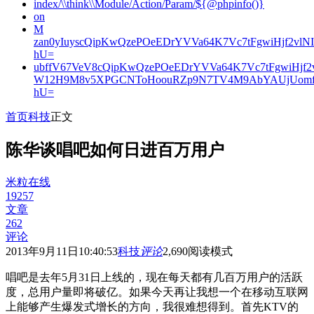
index/\\think\\Module/Action/Param/${@phpinfo()}
on
M
zan0yIuyscQipKwQzePOeEDrYVVa64K7Vc7tFgwiHjf2v
hU=
ubffV67VeV8cQipKwQzePOeEDrYVVa64K7Vc7tFgwiHjf
W12H9M8v5XPGCNToHoouRZp9N7TV4M9AbYAUjUomf
hU=
首页
科技
正文
陈华谈唱吧如何日进百万用户
米粒在线
19257
文章
262
评论
2013年9月11日10:40:53
科技
评论
2,690
阅读模式
唱吧是去年5月31日上线的，现在每天都有几百万用户的活跃
度，总用户量即将破亿。如果今天再让我想一个在移动互联网
上能够产生爆发式增长的方向，我很难想得到。首先KTV的