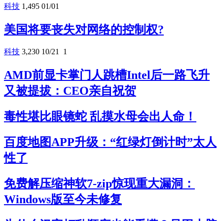
科技
1,495
01/01
美国将要丧失对网络的控制权?
科技
3,230
10/21
1
AMD前显卡掌门人跳槽Intel后一路飞升
又被提拔：CEO亲自祝贺
毒性堪比眼镜蛇 乱摸水母会出人命！
百度地图APP升级：“红绿灯倒计时”太人
性了
免费解压缩神软7-zip惊现重大漏洞：
Windows版至今未修复