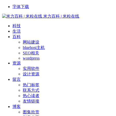
字体下载
米力百科 | 米粒在线
科技
生活
百科
网站建设
bluehost主机
SEO相关
wordpress
资源
实用软件
设计资源
留言
热门标签
联系方式
热心读者
友情链接
博客
图集欣赏