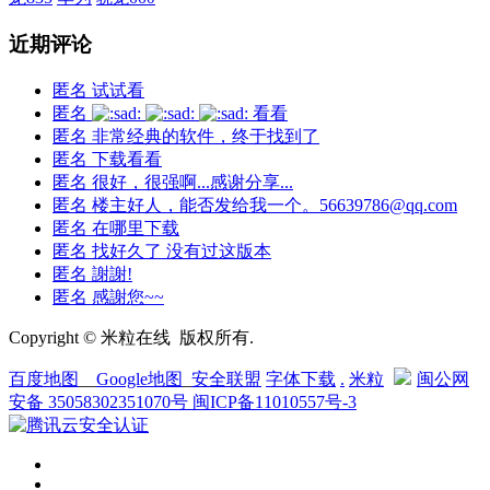
近期评论
匿名
试试看
匿名
看看
匿名
非常经典的软件，终于找到了
匿名
下载看看
匿名
很好，很强啊...感谢分享...
匿名
楼主好人，能否发给我一个。56639786@qq.com
匿名
在哪里下载
匿名
找好久了 没有过这版本
匿名
謝謝!
匿名
感謝您~~
Copyright © 米粒在线 版权所有.
百度地图
__
Google地图
_
安全联盟
字体下载
.
米粒
闽公网
安备 35058302351070号
闽ICP备11010557号-3