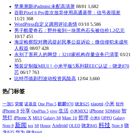
苹果测新iPadmini:未配高清屏
08/01
1,682
谷歌Pixel 6 Pro首次放弃使用高通基带：信号表现差
11/21
368
WordPress自定义调用评论表情
03/10
5,586
男子酷爱奇石：野外捡到一块黑色石头被估价1.2亿元
10/17
451
海淀检察院对腾讯提起民事公益诉讼：微信侵犯未成年
人权益
08/07
428
永别了害死人的网贷：3210家机构存量业务已清零
03/21
355
预装定制版MIUI！小米平板5系列获EEC认证：骁龙870
芯
06/17
763
比特币值剧烈波动投资风险高
12/04
3,660
热门标签
xiaomi
小米
一加5
荣耀
诺基亚
One Plus 5
麒麟970
软件
骁龙625
分享
生活
iPhone
智
iPhone 8
OnePlus 5
vivo
小米MIX2
SDM660
慧灯
iPhone X
哲理
MIUI
Galaxy S8
Mate 10
小米6
OPPO
Galaxy
新闻
科技
Android
骁
Note 8
ios
S8
OLED
骁龙845
Honor
Note 8
龙835
华为
骁龙660