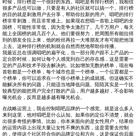
时候，排行榜是一个很好的东西。唱吧是有排行榜的，我相信
很多产品也可以做，只要是有人的社区就可以搞一个。排行榜
的目的就是刺激用户去分享，帮助你拉新的用户。唱吧的排行
榜非常刺激，而且非常难上。如果现在想唱一首歌上唱吧的全
国榜，可能性非常低，因为竞争太激烈了。几千万用户，每天
能上全国榜的就几百个人。他们要很努力，把周围所有能拉得
到的朋友全拉上来，他的粉丝再拉一大堆朋友才有可能把他顶
上去。这种排行榜的机制就会自然而然地帮助你传播。
我最近总在强调唱吧的扁平化，当一部分用户跟不上产品的一
定台阶时候，如何让每个人感觉到自己的存在感，这是需要一
定的产品和技术手段去解决的。比如增加无数的榜单，现在每
首歌都是一个榜单，每个城市也是一个榜单，一个位置都是一
个榜单，你可以追求在一个很小榜单上的成就感。但这确实不
能解决所有的问题，只能适当地降低问题。陌陌其实是一个比
较典型的能把用户完全打散的产品，用户越多越好，不会影响
曝光机会，反而是越多越有曝光机会。
在战略运营上，我会控制唱吧品牌的一个感觉。就是这么多人
来到这里，他对唱吧是什么认知。如果你的定位不清楚，就会
出很多奇怪的事情。比如，你本来面向的是女性用户，结果你
的运营内容上出现大量让女性不爽的东西，这是需要去控制
的，使得这个社区符合你的品牌定位和方向，这是保证你后面