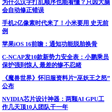
为什么汉字打乱顺序也能看懂？只因大脑
会自动修正错误
手机2亿像素时代来了！小米要用 史无前
例
苹果iOS 16前瞻：通知功能脱胎换骨
C-NCAP发10款新势力安全表：小鹏乘员
保护强到惊人 最差的惨不忍睹
《魔兽世界》怀旧服资料片“巫妖王之怒”
公布
NVIDIA芯片设计神器：两颗AI GPU工
作几天顶10人团队干一年