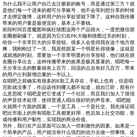
为什么我不让用户自己去注册新的账号，而是通过第三方？就
是他们每一个进来的都可分享账号，他不会等到想分享的时候
才去绑定微博，这样用户的分享欲望就下降了。这种自我传播
带来的用户量是最便宜的，基本上不要钱。
前段时间百度魔图和疯狂猜图这两个产品很火，一度把微信朋
友圈都刷爆了。就是因为它们在PK大咖和猜图过关的时刻，
给你一个非常巨大的分享按钮。很多人会觉得我在这个地方很
爽，我刚刚过了一关，我居然跟某一个明星长得很像，这就是
成就感的时刻。需要放一个非常明显的分享按钮，他们就在朋
友圈分享出去，这种传播带来的效果是极其显著的。唱吧每一
天分享出去的数量就有上百万，回流的点击有好几百万，带来
的用户占到新增总量的一半以上。
在唱吧之前确实有很多的K歌工具存在，手机上也有，但是唱
完歌就没事了，作品该传到哪儿都不知道，就自己听，那有什
么意思呢？唱吧是把它变成了一个社区，而且我们加入了很强
的声音技术处理，使得普通人唱出很好听的声音来。 唱吧能
火就两个方面的因素，一个是工具，一个是社交。我先保证唱
吧比市面上的所有唱歌工具都更好用，然后加上社交功能，形
成传播和用户黏性，实现我的商业价值。
另外，我们在产品里面可以加入一些刺激性的因素。如果是一
个简单的产品，用户就没有什么强烈的动力去做一些事情。这