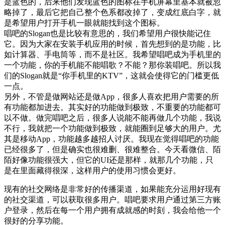
是蓝色的，后来他们发现蓝色的图标在手机屏幕里基本就被忽
略掉了，最后它把自己整个色系都改掉了，变成红底白字，就
是希望用户打开手机一眼就能找到这个图标。
唱吧的Slogan也是比较有意思的，我们希望用户很快能记住
它。因为大家在安装手机应用的时候，首先想到的是功能，比
如计算器、手电筒等，而不是社区。我希望唱吧成为手机里的
一个功能，你的手机能不能唱歌？不能？那你装唱吧。所以我
们的Slogan就是“你手机里的KTV”，这就会使得它的门槛更低
一点。
另外，不管是做网站还是做App，很多人喜欢把用户需要的所
有功能都加进去。其实好的功能做到极致，不重要的功能都可
以不做。做完唱吧之后，很多人说能不能再做几个功能，我说
不行，我就把一个功能做到极致，就能圈到足够大的用户。尤
其是移动App，功能越多越招人讨厌。我现在觉得唱吧的功能
已经很多了，但是确实也很难删、很难整合。今天看微信、陌
陌好像功能很强大，但它的UI还是那样，就那几个功能，只
是在里面藏得很深，这样用户的使用习惯会更好。
现有的社交网络是非常好的传播渠道，如果能充分运用好现有
的社交渠道，可以获取很多用户。唱吧要求用户通过第三方账
户登录，然后在每一个用户拥有成就感的时刻，我会给他一个
很好的分享功能。