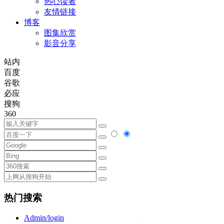
热心读者
友情链接
博客
图集欣赏
影音分享
站内
百度
谷歌
必应
搜狗
360
热门搜索
Admin/login