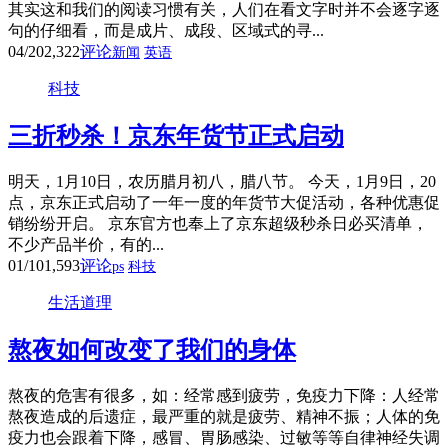
其实这和我们的阅读习惯有关，人们在看文字时并不会逐字逐
句的仔细看，而是成片、成段、区域式的寻...
04/20
2,322
评论
新闻
英语
科技
三折秒杀！京东年货节正式启动
明天，1月10日，农历腊月初八，腊八节。 今天，1月9日，20
点，京东正式启动了一年一度的年货节大促活动，各种优惠促
销纷纷开启。 京东官方也奉上了京东超级秒杀日必买清单，
不少产品半价，有的...
01/10
1,593
评论
ps
科技
生活道理
熬夜如何改变了我们的身体
熬夜的危害有很多，如：经常感到疲劳，免疫力下降：人经常
熬夜造成的后遗症，最严重的就是疲劳、精神不振；人体的免
疫力也会跟着下降，感冒、胃肠感染、过敏等等自律神经失调