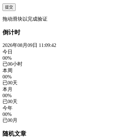
提交
拖动滑块以完成验证
倒计时
2026年08月09日 11:09:43
今日
00%
已
00
小时
本周
00%
已
00
天
本月
00%
已
00
天
今年
00%
已
00
月
随机文章