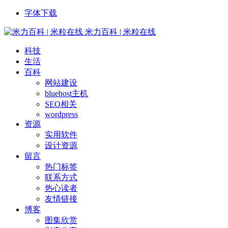
字体下载
米力百科 | 米粒在线
科技
生活
百科
网站建设
bluehost主机
SEO相关
wordpress
资源
实用软件
设计资源
留言
热门标签
联系方式
热心读者
友情链接
博客
图集欣赏