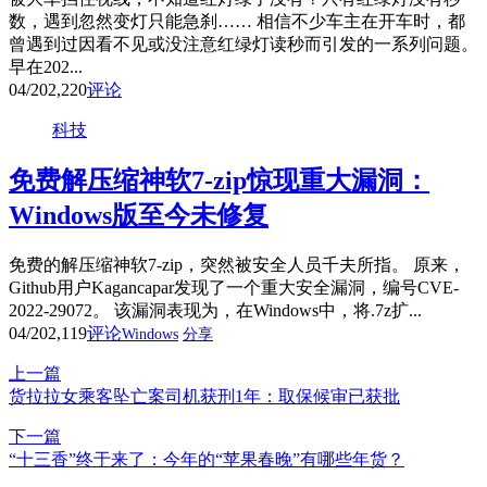
数，遇到忽然变灯只能急刹…… 相信不少车主在开车时，都
曾遇到过因看不见或没注意红绿灯读秒而引发的一系列问题。
早在202...
04/20
2,220
评论
科技
免费解压缩神软7-zip惊现重大漏洞：
Windows版至今未修复
免费的解压缩神软7-zip，突然被安全人员千夫所指。 原来，
Github用户Kagancapar发现了一个重大安全漏洞，编号CVE-
2022-29072。 该漏洞表现为，在Windows中，将.7z扩...
04/20
2,119
评论
Windows
分享
上一篇
货拉拉女乘客坠亡案司机获刑1年：取保候审已获批
下一篇
“十三香”终于来了：今年的“苹果春晚”有哪些年货？