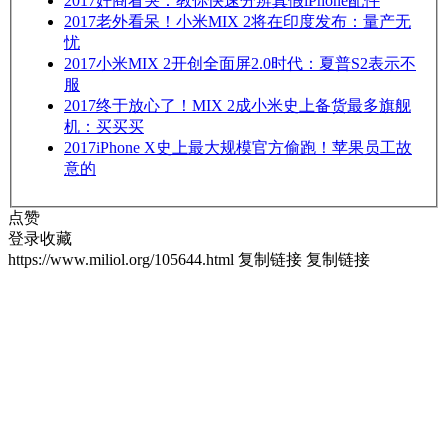
2017
奸商看哭：教你快速分辨真假iPhone配件
2017
老外看呆！小米MIX 2将在印度发布：量产无
忧
2017
小米MIX 2开创全面屏2.0时代：夏普S2表示不
服
2017
终于放心了！MIX 2成小米史上备货最多旗舰
机：买买买
2017
iPhone X史上最大规模官方偷跑！苹果员工故
意的
点赞
登录收藏
https://www.miliol.org/105644.html
复制链接
复制链接