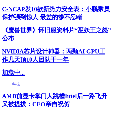
C-NCAP发10款新势力安全表：小鹏乘员
保护强到惊人 最差的惨不忍睹
《魔兽世界》怀旧服资料片“巫妖王之怒”
公布
NVIDIA芯片设计神器：两颗AI GPU工
作几天顶10人团队干一年
加载中...
科技
AMD前显卡掌门人跳槽Intel后一路飞升
又被提拔：CEO亲自祝贺