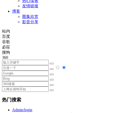
热心读者
友情链接
博客
图集欣赏
影音分享
站内
百度
谷歌
必应
搜狗
360
热门搜索
Admin/login