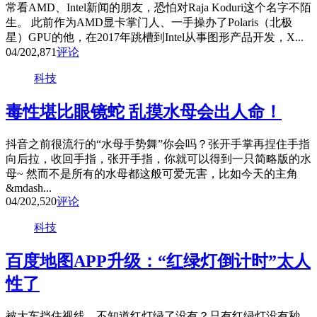
常看AMD、Intel新闻的朋友，恐怕对Raja Koduri这个名字不陌
生。 此前作为AMD显卡掌门人、一手操办了Polaris（北极
星）GPU的他，在2017年跳槽到Intel从事图形产品开发，X...
04/20
2,871
评论
科技
毒性堪比眼镜蛇 乱摸水母会出人命！
抖音之前很流行的“水母手势舞”你会吗？张开手掌再捏住手指
向后拉，收回手指，张开手指，你就可以得到一只简略版的水
母~ 然而不是所有的水母都这般可爱无害，比如今天的主角
&mdash...
04/20
2,520
评论
科技
百度地图APP升级：“红绿灯倒计时”太人
性了
被大车挡住视线，不知道红灯绿了没有？只有红绿灯没有秒