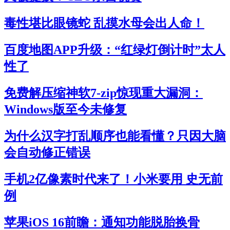
毒性堪比眼镜蛇 乱摸水母会出人命！
百度地图APP升级：“红绿灯倒计时”太人
性了
免费解压缩神软7-zip惊现重大漏洞：
Windows版至今未修复
为什么汉字打乱顺序也能看懂？只因大脑
会自动修正错误
手机2亿像素时代来了！小米要用 史无前
例
苹果iOS 16前瞻：通知功能脱胎换骨