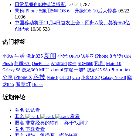
日常早餐的6种错误搭配
12/12
1,787
果粉iPhone 5连用5年iOS 6：升级iOS 10后大惊喜
05/22
1,036
中国移动将于11月4日首发上会：回归A股、募资560亿
创纪录
10/30
538
热门标签
新闻
生活
小米
骁龙835
iPhone 8
华为
小米6
OPPO
诺基亚
One
哲理
Android
Plus 5
麒麟970
OnePlus 5
软件
SDM660
Mate 10
xiaomi
iPhone
Galaxy S8
骁龙660
MIUI
荣耀
一加5
S8
ios
骁龙625
科技
分享
iPhone X
OLED
vivo
小米MIX2
Galaxy Note 8
骁
Note 8
智慧灯
龙845
Honor
近期评论
匿名
试试看
匿名
看看
匿名
非常经典的软件，终于找到了
匿名
下载看看
匿名
很好，很强啊...感谢分享...