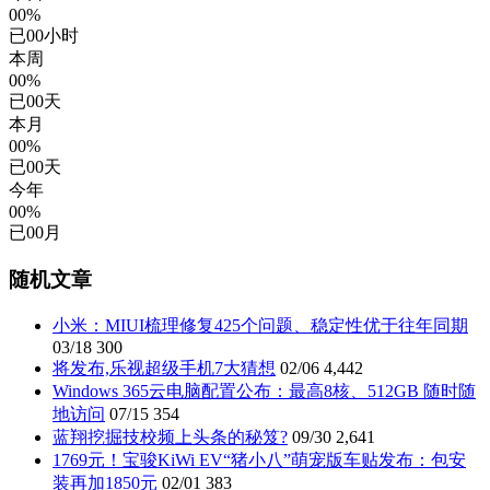
00%
已
00
小时
本周
00%
已
00
天
本月
00%
已
00
天
今年
00%
已
00
月
随机文章
小米：MIUI梳理修复425个问题、稳定性优于往年同期
03/18
300
将发布,乐视超级手机7大猜想
02/06
4,442
Windows 365云电脑配置公布：最高8核、512GB 随时随
地访问
07/15
354
蓝翔挖掘技校频上头条的秘笈?
09/30
2,641
1769元！宝骏KiWi EV“猪小八”萌宠版车贴发布：包安
装再加1850元
02/01
383