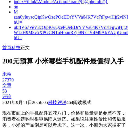
index/\\think\\Module/Action/Param/${@phpinfo()}
on
M
zan0yIuyscQipKwQzePOeEDrYVVa64K7Vc7tFgwiHjf2v
hU=
ubffV67VeV8cQipKwQzePOeEDrYVVa64K7Vc7tFgwiHjf
W12H9M8v5XPGCNToHoouRZp9N7TV4M9AbYAUjUomf
hU=
首页
科技
正文
200元预算 小米哪些手机配件最值得入手
米粒
27370
文章
53
评论
2021年9月11日20:56:05
科技
评论
464
阅读模式
现在市面上的手机配件五花八门，价格和质量更是参差不齐，
消费者在选购时很容易陷入迷茫。如果说注重性价比和售后服
务，小米的产品倒是可以考虑下。这一次，小编为大家搜罗了