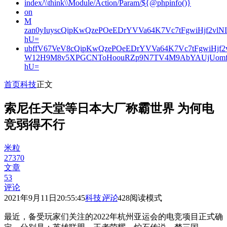
index/\\think\\Module/Action/Param/${@phpinfo()}
on
M
zan0yIuyscQipKwQzePOeEDrYVVa64K7Vc7tFgwiHjf2v
hU=
ubffV67VeV8cQipKwQzePOeEDrYVVa64K7Vc7tFgwiHjf
W12H9M8v5XPGCNToHoouRZp9N7TV4M9AbYAUjUomf
hU=
首页
科技
正文
索尼任天堂等日本大厂称霸世界 为何电
竞弱得不行
米粒
27370
文章
53
评论
2021年9月11日20:55:45
科技
评论
428
阅读模式
最近，备受玩家们关注的2022年杭州亚运会的电竞项目正式确