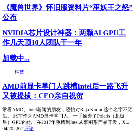
《魔兽世界》怀旧服资料片“巫妖王之怒”
公布
NVIDIA芯片设计神器：两颗AI GPU工
作几天顶10人团队干一年
加载中...
科技
AMD前显卡掌门人跳槽Intel后一路飞升
又被提拔：CEO亲自祝贺
常看AMD、Intel新闻的朋友，恐怕对Raja Koduri这个名字不陌
生。 此前作为AMD显卡掌门人、一手操办了Polaris（北极
星）GPU的他，在2017年跳槽到Intel从事图形产品开发，X...
04/20
2,871
评论