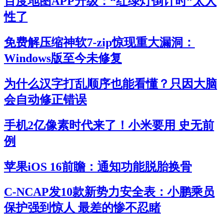
百度地图APP升级：“红绿灯倒计时”太人
性了
免费解压缩神软7-zip惊现重大漏洞：
Windows版至今未修复
为什么汉字打乱顺序也能看懂？只因大脑
会自动修正错误
手机2亿像素时代来了！小米要用 史无前
例
苹果iOS 16前瞻：通知功能脱胎换骨
C-NCAP发10款新势力安全表：小鹏乘员
保护强到惊人 最差的惨不忍睹