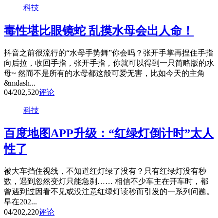
科技
毒性堪比眼镜蛇 乱摸水母会出人命！
抖音之前很流行的“水母手势舞”你会吗？张开手掌再捏住手指
向后拉，收回手指，张开手指，你就可以得到一只简略版的水
母~ 然而不是所有的水母都这般可爱无害，比如今天的主角
&mdash...
04/20
2,520
评论
科技
百度地图APP升级：“红绿灯倒计时”太人
性了
被大车挡住视线，不知道红灯绿了没有？只有红绿灯没有秒
数，遇到忽然变灯只能急刹…… 相信不少车主在开车时，都
曾遇到过因看不见或没注意红绿灯读秒而引发的一系列问题。
早在202...
04/20
2,220
评论