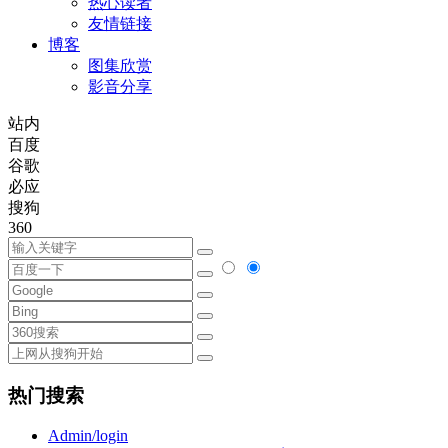
热心读者
友情链接
博客
图集欣赏
影音分享
站内
百度
谷歌
必应
搜狗
360
热门搜索
Admin/login