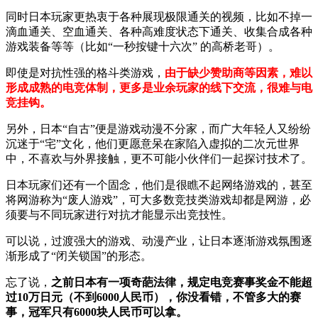
同时日本玩家更热衷于各种展现极限通关的视频，比如不掉一
滴血通关、空血通关、各种高难度状态下通关、收集合成各种
游戏装备等等（比如“一秒按键十六次” 的高桥老哥）。
即使是对抗性强的格斗类游戏，
由于缺少赞助商等因素，难以
形成成熟的电竞体制，更多是业余玩家的线下交流，很难与电
竞挂钩。
另外，日本“自古”便是游戏动漫不分家，而广大年轻人又纷纷
沉迷于“宅”文化，他们更愿意呆在家陷入虚拟的二次元世界
中，不喜欢与外界接触，更不可能小伙伴们一起探讨技术了。
日本玩家们还有一个固念，他们是很瞧不起网络游戏的，甚至
将网游称为“废人游戏”，可大多数竞技类游戏却都是网游，必
须要与不同玩家进行对抗才能显示出竞技性。
可以说，过渡强大的游戏、动漫产业，让日本逐渐游戏氛围逐
渐形成了“闭关锁国”的形态。
忘了说，
之前日本有一项奇葩法律，规定电竞赛事奖金不能超
过10万日元（不到6000人民币），你没看错，不管多大的赛
事，冠军只有6000块人民币可以拿。