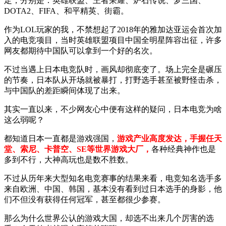
定，分别是：英雄联盟、王者荣耀、炉石传说、梦三国、
DOTA2、FIFA、和平精英、街霸。
作为LOL玩家的我，不禁想起了2018年的雅加达亚运会首次加
入的电竞项目，当时英雄联盟项目中国全明星阵容出征，许多
网友都期待中国队可以拿到一个好的名次。
不过当遇上日本电竞队时，画风却彻底变了。场上完全是碾压
的节奏，日本队从开场就被暴打，打野选手甚至被野怪击杀，
与中国队的差距瞬间体现了出来。
其实一直以来，不少网友心中便有这样的疑问，日本电竞为啥
这么弱呢？
都知道日本一直都是游戏强国，
游戏产业高度发达，手握任天
堂、索尼、卡普空、SE等世界游戏大厂，
各种经典神作也是
多到不行，大神高玩也是数不胜数。
不过从历年来大型知名电竞赛事的结果来看，电竞知名选手多
来自欧洲、中国、韩国，基本没有看到过日本选手的身影，他
们不但没有获得任何冠军，甚至都很少参赛。
那么为什么世界公认的游戏大国，却选不出来几个厉害的选