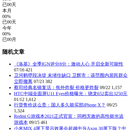
已
00
天
本月
00%
已
00
天
今年
00%
已
00
月
随机文章
《洛基》全季IGN评分8分：激动人心 开启全新可能性
07/16
421
卫河鹤壁段决堤 未堵住缺口 卫辉市：该范围内居民群众
立即撤离
07/23
382
蔡司经典名镜复活：焦外炸裂 价格更炸裂
09/22
1,157
HTC中端全面屏U11 Eyes价格曝光：骁龙652卖出3250元
01/12
1,612
行货售价这么贵：国人多久能买部iPhone X？
09/25
1,324
Redmi G游戏本2021正式官宣：同档无敌的高性能光追
游戏本
09/15
461
小米MIX 4屏下显示效果会超越中兴Axon 30屏下版？中