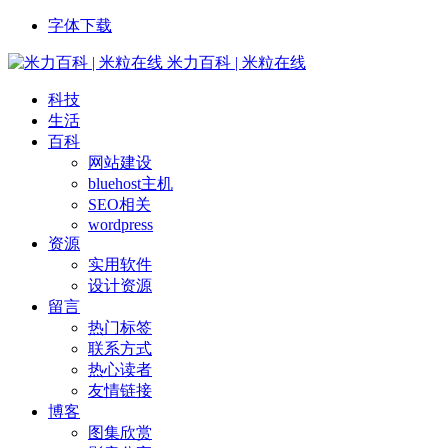
字体下载
米力百科 | 米粒在线
科技
生活
百科
网站建设
bluehost主机
SEO相关
wordpress
资源
实用软件
设计资源
留言
热门标签
联系方式
热心读者
友情链接
博客
图集欣赏