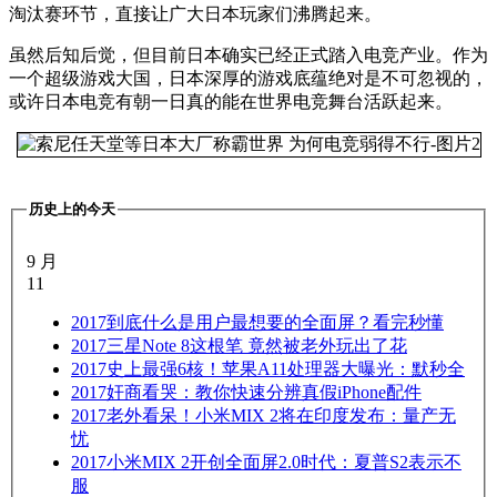
淘汰赛环节，直接让广大日本玩家们沸腾起来。
虽然后知后觉，但目前日本确实已经正式踏入电竞产业。作为
一个超级游戏大国，日本深厚的游戏底蕴绝对是不可忽视的，
或许日本电竞有朝一日真的能在世界电竞舞台活跃起来。
历史上的今天
9 月
11
2017
到底什么是用户最想要的全面屏？看完秒懂
2017
三星Note 8这根笔 竟然被老外玩出了花
2017
史上最强6核！苹果A11处理器大曝光：默秒全
2017
奸商看哭：教你快速分辨真假iPhone配件
2017
老外看呆！小米MIX 2将在印度发布：量产无
忧
2017
小米MIX 2开创全面屏2.0时代：夏普S2表示不
服