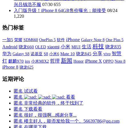
兴吕钱浩不服
07/30
655
入门版升级！iPhone 8 64GB售价曝光：能接受
08/24
1,220
热门标签
iPhone
一加5
荣耀
SDM660
OnePlus 5
软件
Galaxy Note 8
One Plus 5
科技
xiaomi
小米
生活
Android
骁龙835
骁龙660
OLED
MIUI
分享
智慧
华为
Galaxy S8
诺基亚
S8
小米6
Mate 10
骁龙845
vivo
新闻
灯
哲理
iPhone X
麒麟970
ios
小米MIX2
OPPO
Honor
Note 8
iPhone 8
骁龙625
近期评论
匿名
试试看
匿名
看看
匿名
非常经典的软件，终于找到了
匿名
下载看看
匿名
很好，很强啊...感谢分享...
匿名
楼主好人，能否发给我一个。56639786@qq.com
匿名
在哪里下载