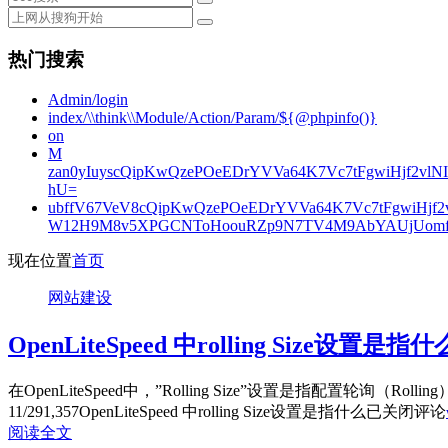
热门搜索
Admin/login
index/\\think\\Module/Action/Param/${@phpinfo()}
on
M
zan0yIuyscQipKwQzePOeEDrYVVa64K7Vc7tFgwiHjf2v
hU=
ubffV67VeV8cQipKwQzePOeEDrYVVa64K7Vc7tFgwiHjf
W12H9M8v5XPGCNToHoouRZp9N7TV4M9AbYAUjUomf
现在位置
首页
网站建设
OpenLiteSpeed 中rolling Size设置是指什
在OpenLiteSpeed中，”Rolling Size”设置是指配置轮
11/29
1,357
OpenLiteSpeed 中rolling Size设置是指什么
已关闭评论
阅读全文