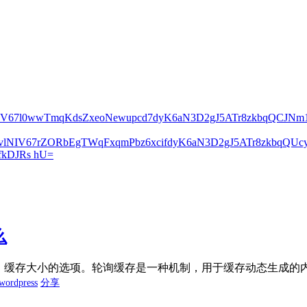
lNIV67l0wwTmqKdsZxeoNewupcd7dyK6aN3D2gJ5ATr8zkbqQCJN
2vlNIV67rZORbEgTWqFxqmPbz6xcifdyK6aN3D2gJ5ATr8zkbqQ
kDJRs hU=
么
询（Rolling）缓存大小的选项。轮询缓存是一种机制，用于缓存动态生成的
wordpress
分享