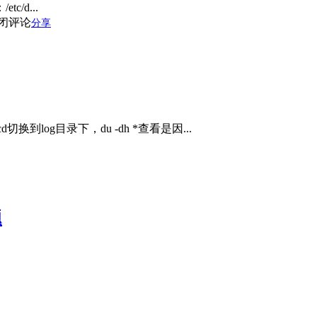
c/d...
闭评论
分享
换到log目录下，du -dh *查看是因...
题