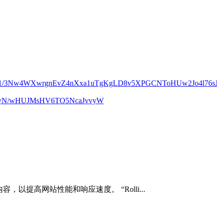
m1/3Nw4WXwrgnEvZ4nXxa1uTgKgLD8v5XPGCNToHUw2Jo4l76sJ
UcyN/wHUJMsHV6TO5NcaJvvyW
内容，以提高网站性能和响应速度。 “Rolli...