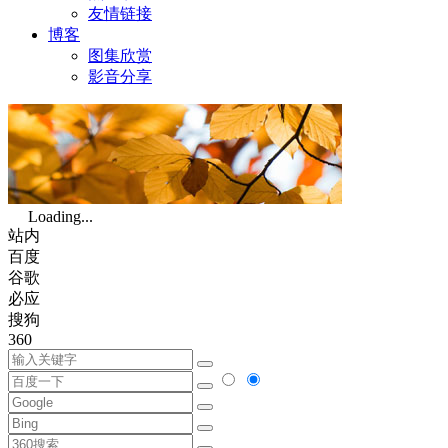
友情链接
博客
图集欣赏
影音分享
Loading...
站内
百度
谷歌
必应
搜狗
360