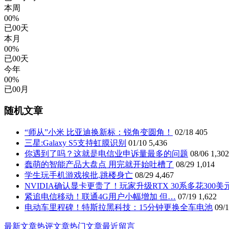
本周
00%
已
00
天
本月
00%
已
00
天
今年
00%
已
00
月
随机文章
“师从”小米 比亚迪换新标：锐角变圆角！
02/18
405
三星:Galaxy S5支持虹膜识别
01/10
5,436
你遇到了吗？这就是电信业申诉量最多的问题
08/06
1,302
蠢萌的智能产品大盘点 用完就开始吐槽了
08/29
1,014
学生玩手机游戏挨批,跳楼身亡
08/29
4,467
NVIDIA确认显卡更贵了！玩家升级RTX 30系多花300美
紧追电信移动！联通4G用户小幅增加 但…
07/19
1,622
电动车里程碑！特斯拉黑科技：15分钟更换全车电池
09/
最新文章
热评文章
热门文章
最近留言