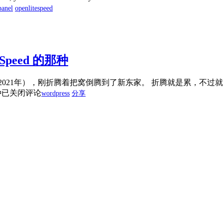
panel
openlitespeed
eSpeed 的那种
021年），刚折腾着把窝倒腾到了新东家。 折腾就是累，不过就
种
已关闭评论
wordpress
分享