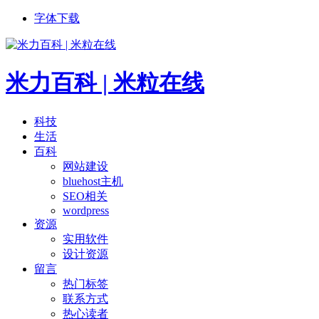
字体下载
米力百科 | 米粒在线
科技
生活
百科
网站建设
bluehost主机
SEO相关
wordpress
资源
实用软件
设计资源
留言
热门标签
联系方式
热心读者