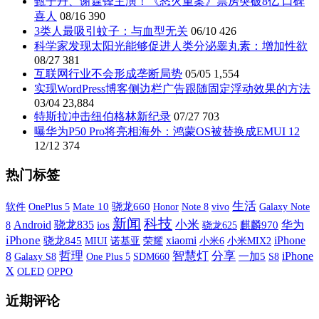
甄子丹、谢霆锋主演！《怒火重案》票房突破8亿 口碑
喜人
08/16
390
3类人最吸引蚊子：与血型无关
06/10
426
科学家发现太阳光能够促进人类分泌睾丸素：增加性欲
08/27
381
互联网行业不会形成垄断局势
05/05
1,554
实现WordPress博客侧边栏广告跟随固定浮动效果的方法
03/04
23,884
特斯拉冲击纽伯格林新纪录
07/27
703
曝华为P50 Pro将亮相海外：鸿蒙OS被替换成EMUI 12
12/12
374
热门标签
生活
软件
OnePlus 5
Mate 10
骁龙660
vivo
Galaxy Note
Honor
Note 8
新闻
科技
小米
Android
骁龙835
华为
8
ios
麒麟970
骁龙625
iPhone
xiaomi
iPhone
骁龙845
MIUI
诺基亚
荣耀
小米6
小米MIX2
哲理
智慧灯
分享
iPhone
8
Galaxy S8
One Plus 5
SDM660
一加5
S8
X
OLED
OPPO
近期评论