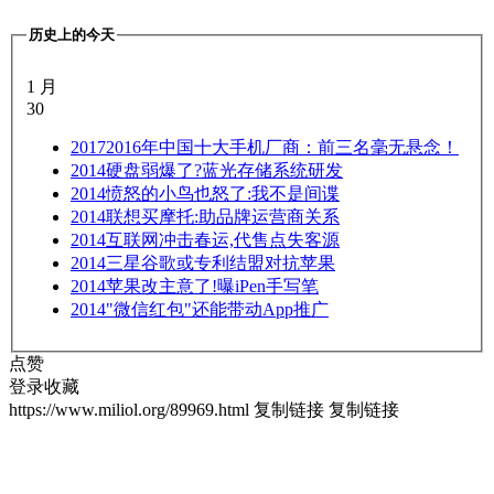
历史上的今天
1 月
30
2017
2016年中国十大手机厂商：前三名毫无悬念！
2014
硬盘弱爆了?蓝光存储系统研发
2014
愤怒的小鸟也怒了:我不是间谍
2014
联想买摩托:助品牌运营商关系
2014
互联网冲击春运,代售点失客源
2014
三星谷歌或专利结盟对抗苹果
2014
苹果改主意了!曝iPen手写笔
2014
"微信红包"还能带动App推广
点赞
登录收藏
https://www.miliol.org/89969.html
复制链接
复制链接