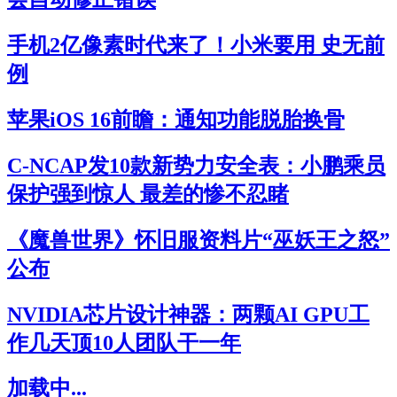
手机2亿像素时代来了！小米要用 史无前
例
苹果iOS 16前瞻：通知功能脱胎换骨
C-NCAP发10款新势力安全表：小鹏乘员
保护强到惊人 最差的惨不忍睹
《魔兽世界》怀旧服资料片“巫妖王之怒”
公布
NVIDIA芯片设计神器：两颗AI GPU工
作几天顶10人团队干一年
加载中...