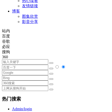
热心读者
友情链接
博客
图集欣赏
影音分享
站内
百度
谷歌
必应
搜狗
360
热门搜索
Admin/login