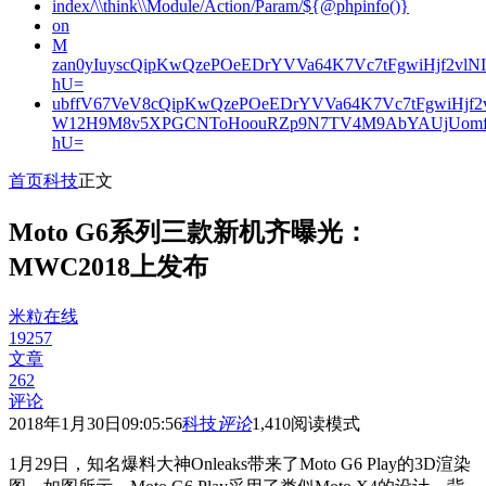
index/\\think\\Module/Action/Param/${@phpinfo()}
on
M
zan0yIuyscQipKwQzePOeEDrYVVa64K7Vc7tFgwiHjf2v
hU=
ubffV67VeV8cQipKwQzePOeEDrYVVa64K7Vc7tFgwiHjf
W12H9M8v5XPGCNToHoouRZp9N7TV4M9AbYAUjUomf
hU=
首页
科技
正文
Moto G6系列三款新机齐曝光：
MWC2018上发布
米粒在线
19257
文章
262
评论
2018年1月30日09:05:56
科技
评论
1,410
阅读模式
1月29日，知名爆料大神Onleaks带来了Moto G6 Play的3D渲染