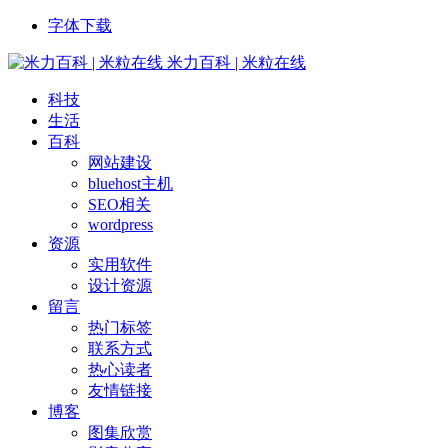
字体下载
米力百科 | 米粒在线
科技
生活
百科
网站建设
bluehost主机
SEO相关
wordpress
资源
实用软件
设计资源
留言
热门标签
联系方式
热心读者
友情链接
博客
图集欣赏