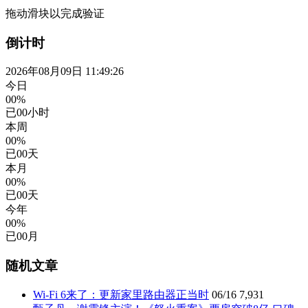
拖动滑块以完成验证
倒计时
2026年08月09日 11:49:26
今日
00%
已
00
小时
本周
00%
已
00
天
本月
00%
已
00
天
今年
00%
已
00
月
随机文章
Wi-Fi 6来了：更新家里路由器正当时
06/16
7,931