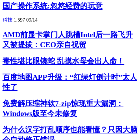
国产操作系统:忽悠经费的玩意
科技
1,597
09/14
AMD前显卡掌门人跳槽Intel后一路飞升
又被提拔：CEO亲自祝贺
毒性堪比眼镜蛇 乱摸水母会出人命！
百度地图APP升级：“红绿灯倒计时”太人
性了
免费解压缩神软7-zip惊现重大漏洞：
Windows版至今未修复
为什么汉字打乱顺序也能看懂？只因大脑
会自动修正错误