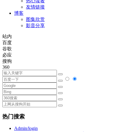
热心读者
友情链接
博客
图集欣赏
影音分享
站内
百度
谷歌
必应
搜狗
360
热门搜索
Admin/login