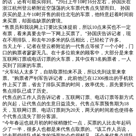
的话，还有可能买得到。”29日上午10时16分左右，孙国庆在
浙江杭州登云桥附近空荡荡的火车票代售点失望而归。 孙国
庆买的是上午10时开售的前往北屯的车票，他特意赶着时间前
来买票，却面临缺票的窘境。
“售票员和我说网上订要比实体提前，所以10点来买也不一定
有票，看来真要去学一下网上买票了。”孙国庆告诉记者，现
在不用排队，和去年20多米的队伍相比，已轻松了许多。
当天上午，记者在登云桥附近的一代售点等候了一个小时，门
口的购票者寥寥无几。在十多位前来的顾客中，大部分是来拿
互联网订票或电话订票的火车票，其中仅有3名购票者，一人
买到了回家的车票。
“火车站人太多了，自助取票怕来不及，所以先到这里来拿
票。”购票者严钊军告诉记者，此前他已在12306推出的手机软
件上买了票，省去了排队买票的时间，效率优先，原先要到代
售点排队已成了历史。
代售点的工作人员告诉记者，互联网订票、电话订票等新方式
的兴起，让代售点的生意日益流失。代售点车票预售期为18
天，互联网订票、电话订票则为20天，两天的时间差也使得各
个代售点流失了部分客源。
“今年春运也就月初的时候稍微忙一点，买票的人比去年起码
少了一半，很多人也都是来代售点取票的。”该工作人员说，
过去那些排队成长龙的场面如今也很鲜见。还会来代售点排队