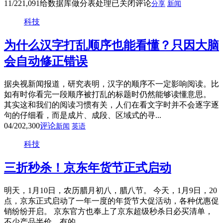
11/22
1,091
给数据库做分表处理
已关闭评论
分享
新闻
科技
为什么汉字打乱顺序也能看懂？只因大脑
会自动修正错误
据央视新闻报道，研究表明，汉字的顺序不一定影响阅读。比
如有时你看完一段顺序被打乱的标题时仍然能够读懂意思。
其实这和我们的阅读习惯有关，人们在看文字时并不会逐字逐
句的仔细看，而是成片、成段、区域式的寻...
04/20
2,300
评论
新闻
英语
科技
三折秒杀！京东年货节正式启动
明天，1月10日，农历腊月初八，腊八节。 今天，1月9日，20
点，京东正式启动了一年一度的年货节大促活动，各种优惠促
销纷纷开启。 京东官方也奉上了京东超级秒杀日必买清单，
不少产品半价，有的...