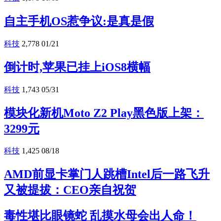
自主手机OS惹争议:是真是假
科技
2,778
01/21
倒计时,苹果已挂上iOS8横幅
科技
1,743
05/31
模块化新机Moto Z2 Play黑色版上架：
3299元
科技
1,425
08/18
AMD前显卡掌门人跳槽Intel后一路飞升
又被提拔：CEO亲自祝贺
毒性堪比眼镜蛇 乱摸水母会出人命！