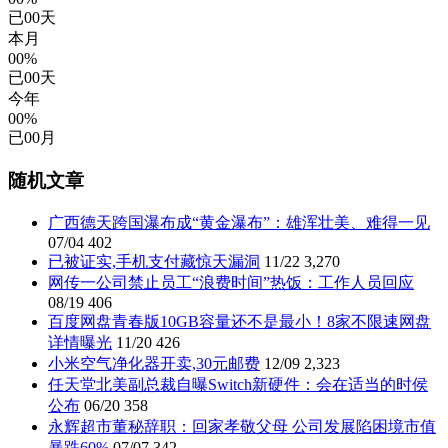
已
00
天
本月
00%
已
00
天
今年
00%
已
00
月
随机文章
广西德天跨国瀑布成“黄金瀑布”：雄浑壮美、难得一见
07/04
402
已被证实,手机支付藏惊天漏洞
11/22
3,270
网传一公司禁止员工“浪费时间”热饭：工作人员回应
08/19
406
百度网盘青春版10GB容量还不是最小！8家不限速网盘
详情曝光
11/20
426
小米空气净化器开卖,30元邮费
12/09
2,323
任天堂北美副总裁自曝Switch新硬件：会在适当的时侯
公布
06/20
358
永辉超市董秘辞职：回家孝敬父母 公司发展陷困境市值
暴跌60%
07/07
342