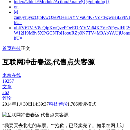
index/\\think\\Module/Action/Param/${@phpinfo()}
on
M
zan0yIuyscQipKwQzePOeEDrYVVa64K7Vc7tFgwiHjf2v
hU=
ubffV67VeV8cQipKwQzePOeEDrYVVa64K7Vc7tFgwiHjf
W12H9M8v5XPGCNToHoouRZp9N7TV4M9AbYAUjUomf
hU=
首页
科技
正文
互联网冲击春运,代售点失客源
米粒在线
19257
文章
262
评论
2014年1月30日14:39:37
科技
评论
1,786
阅读模式
“我要买去北屯的车票。”“抱歉，已经卖完了。如果在网上订