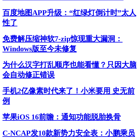
百度地图APP升级：“红绿灯倒计时”太人
性了
免费解压缩神软7-zip惊现重大漏洞：
Windows版至今未修复
为什么汉字打乱顺序也能看懂？只因大脑
会自动修正错误
手机2亿像素时代来了！小米要用 史无前
例
苹果iOS 16前瞻：通知功能脱胎换骨
C-NCAP发10款新势力安全表：小鹏乘员