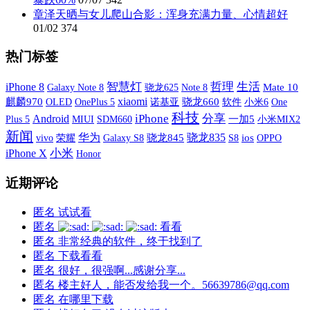
章泽天晒与女儿爬山合影：浑身充满力量、心情超好
01/02
374
热门标签
智慧灯
哲理
生活
iPhone 8
Galaxy Note 8
Mate 10
骁龙625
Note 8
xiaomi
麒麟970
OLED
OnePlus 5
诺基亚
骁龙660
软件
小米6
One
科技
iPhone
分享
Android
Plus 5
MIUI
SDM660
一加5
小米MIX2
新闻
华为
骁龙835
vivo
荣耀
Galaxy S8
骁龙845
S8
ios
OPPO
iPhone X
小米
Honor
近期评论
匿名
试试看
匿名
看看
匿名
非常经典的软件，终于找到了
匿名
下载看看
匿名
很好，很强啊...感谢分享...
匿名
楼主好人，能否发给我一个。56639786@qq.com
匿名
在哪里下载