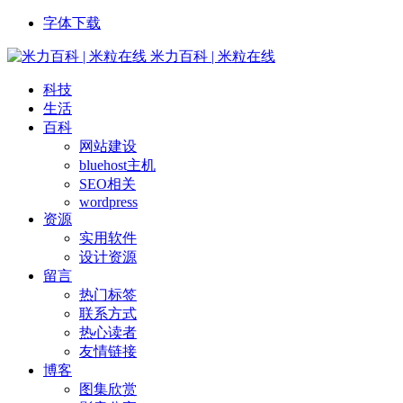
字体下载
米力百科 | 米粒在线
科技
生活
百科
网站建设
bluehost主机
SEO相关
wordpress
资源
实用软件
设计资源
留言
热门标签
联系方式
热心读者
友情链接
博客
图集欣赏