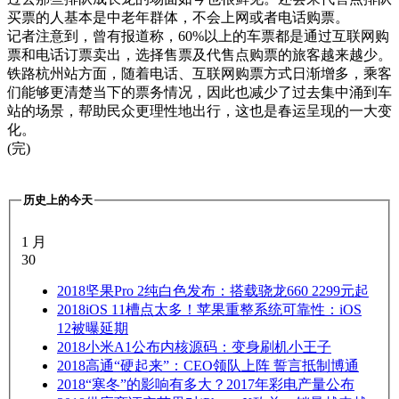
买票的人基本是中老年群体，不会上网或者电话购票。
记者注意到，曾有报道称，60%以上的车票都是通过互联网购
票和电话订票卖出，选择售票及代售点购票的旅客越来越少。
铁路杭州站方面，随着电话、互联网购票方式日渐增多，乘客
们能够更清楚当下的票务情况，因此也减少了过去集中涌到车
站的场景，帮助民众更理性地出行，这也是春运呈现的一大变
化。
(完)
历史上的今天
1 月
30
2018
坚果Pro 2纯白色发布：搭载骁龙660 2299元起
2018
iOS 11槽点太多！苹果重整系统可靠性：iOS
12被曝延期
2018
小米A1公布内核源码：变身刷机小王子
2018
高通“硬起来”：CEO领队上阵 誓言抵制博通
2018
“寒冬”的影响有多大？2017年彩电产量公布