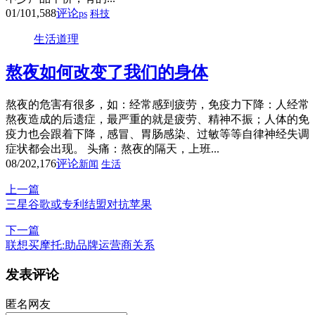
01/10
1,588
评论
ps
科技
生活道理
熬夜如何改变了我们的身体
熬夜的危害有很多，如：经常感到疲劳，免疫力下降：人经常
熬夜造成的后遗症，最严重的就是疲劳、精神不振；人体的免
疫力也会跟着下降，感冒、胃肠感染、过敏等等自律神经失调
症状都会出现。 头痛：熬夜的隔天，上班...
08/20
2,176
评论
新闻
生活
上一篇
三星谷歌或专利结盟对抗苹果
下一篇
联想买摩托:助品牌运营商关系
发表评论
匿名网友