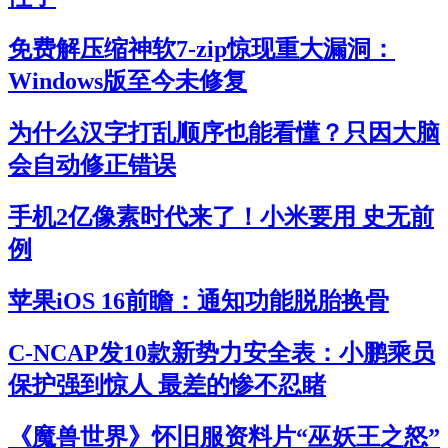
免费解压缩神软7-zip惊现重大漏洞：
Windows版至今未修复
为什么汉字打乱顺序也能看懂？只因大脑
会自动修正错误
手机2亿像素时代来了！小米要用 史无前
例
苹果iOS 16前瞻：通知功能脱胎换骨
C-NCAP发10款新势力安全表：小鹏乘员
保护强到惊人 最差的惨不忍睹
《魔兽世界》怀旧服资料片“巫妖王之怒”