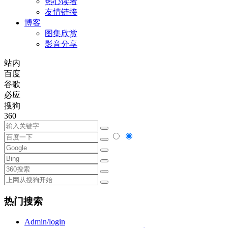
热心读者
友情链接
博客
图集欣赏
影音分享
站内
百度
谷歌
必应
搜狗
360
热门搜索
Admin/login