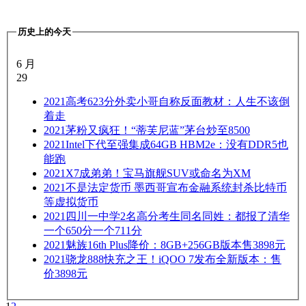
历史上的今天
6 月
29
2021
高考623分外卖小哥自称反面教材：人生不该倒
着走
2021
茅粉又疯狂！“蒂芙尼蓝”茅台炒至8500
2021
Intel下代至强集成64GB HBM2e：没有DDR5也
能跑
2021
X7成弟弟！宝马旗舰SUV或命名为XM
2021
不是法定货币 墨西哥宣布金融系统封杀比特币
等虚拟货币
2021
四川一中学2名高分考生同名同姓：都报了清华
一个650分一个711分
2021
魅族16th Plus降价：8GB+256GB版本售3898元
2021
骁龙888快充之王！iQOO 7发布全新版本：售
价3898元