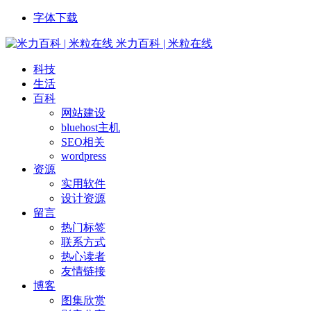
字体下载
米力百科 | 米粒在线
科技
生活
百科
网站建设
bluehost主机
SEO相关
wordpress
资源
实用软件
设计资源
留言
热门标签
联系方式
热心读者
友情链接
博客
图集欣赏