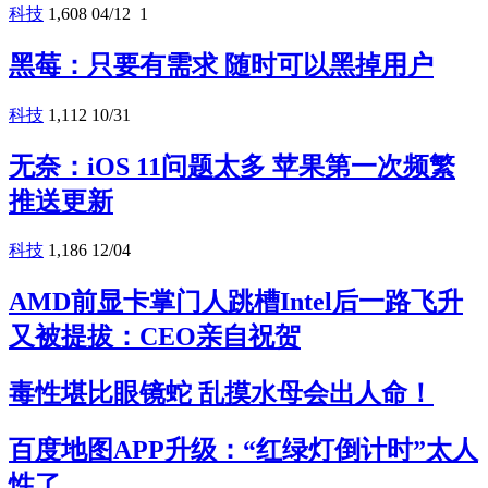
科技
1,608
04/12
1
黑莓：只要有需求 随时可以黑掉用户
科技
1,112
10/31
无奈：iOS 11问题太多 苹果第一次频繁
推送更新
科技
1,186
12/04
AMD前显卡掌门人跳槽Intel后一路飞升
又被提拔：CEO亲自祝贺
毒性堪比眼镜蛇 乱摸水母会出人命！
百度地图APP升级：“红绿灯倒计时”太人
性了