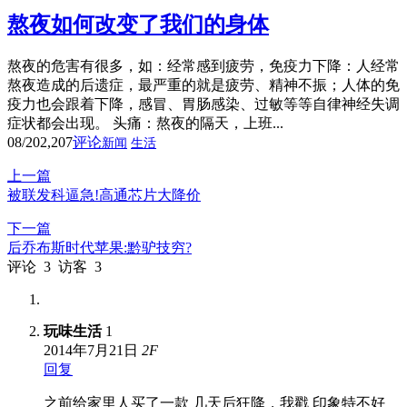
熬夜如何改变了我们的身体
熬夜的危害有很多，如：经常感到疲劳，免疫力下降：人经常
熬夜造成的后遗症，最严重的就是疲劳、精神不振；人体的免
疫力也会跟着下降，感冒、胃肠感染、过敏等等自律神经失调
症状都会出现。 头痛：熬夜的隔天，上班...
08/20
2,207
评论
新闻
生活
上一篇
被联发科逼急!高通芯片大降价
下一篇
后乔布斯时代苹果:黔驴技穷?
评论
3
访客
3
玩味生活
1
2014年7月21日
2
F
回复
之前给家里人买了一款 几天后狂降，我戳 印象特不好