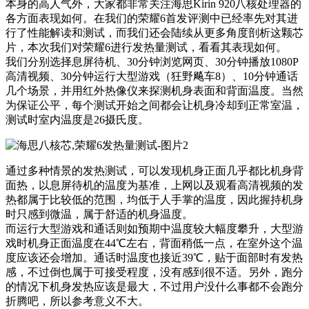
本身的高人气外，大家都非常关注海思Kirin 920八核处理器的
各方面表现如何。在我们的荣耀6首发评测中已经率先对其进
行了性能解读和测试，而我们还会陆续从更多角度剖析这颗芯
片，本次我们对荣耀6进行发热量测试，看看其表现如何。
我们分别选择息屏待机、30分钟浏览网页、30分钟播放1080P
高清视频、30分钟运行大型游戏（狂野飚车8）、10分钟通话
几个场景，并用红外热像仪来探测机身表面和背面温度。当然
为保证公平，每个测试开始之间都会让机身冷却到正常室温，
测试时室内温度是26摄氏度。
通过多种情景的发热测试，可以发现机身正面几乎都比机身背
面热，以息屏待机的温度为基准，上网以及观看高清视频的发
热都属于比较低的范围，均低于人手掌的温度，因此握持机身
时只感到微温，属于舒适的机身温度。
而运行大型游戏和通话则如预期中温度较大幅度攀升，大型游
戏时机身正面温度在44℃左右，背面稍低一点，在室外这个温
度应该还会增加。通话时温度也接近39℃，贴于面部时有发热
感，不过倒也属于可接受程度，没有感到很不适。另外，跑分
的情况下机身发热应该是最大，不过用户没什么事都不会跑分
折腾吧，所以参考意义不大。