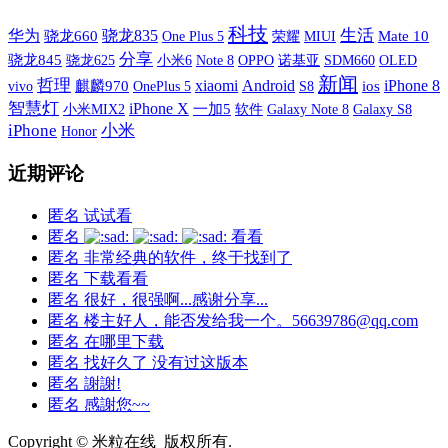
科技
生活
华为
骁龙835
骁龙660
One Plus 5
荣耀
MIUI
Mate 10
分享
骁龙845
小米6
OPPO
诺基亚
SDM660
OLED
骁龙625
Note 8
新闻
哲理
xiaomi
Android
iPhone 8
vivo
麒麟970
OnePlus 5
S8
ios
智慧灯
iPhone X
小米MIX2
一加5
软件
Galaxy Note 8
Galaxy S8
iPhone
小米
Honor
近期评论
匿名
试试看
匿名
看看
匿名
非常经典的软件，终于找到了
匿名
下载看看
匿名
很好，很强啊...感谢分享...
匿名
楼主好人，能否发给我一个。56639786@qq.com
匿名
在哪里下载
匿名
找好久了 没有过这版本
匿名
謝謝!
匿名
感謝您~~
Copyright © 米粒在线 版权所有.