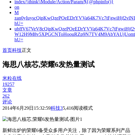
index/\\think\\Module/Action/Param/${@phpinfo()}
on
M
zan0yIuyscQipKwQzePOeEDrYVVa64K7Vc7tFgwiHjf2v
hU=
ubffV67VeV8cQipKwQzePOeEDrYVVa64K7Vc7tFgwiHjf
W12H9M8v5XPGCNToHoouRZp9N7TV4M9AbYAUjUomf
hU=
首页
科技
正文
海思八核芯,荣耀6发热量测试
米粒在线
19257
文章
262
评论
2014年6月29日15:32:59
科技
3
5,416
阅读模式
新鲜出炉的荣耀6备受众多用户关注，除了因为荣耀系列产品