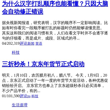
为什么汉字打乱顺序也能看懂？只因大脑
会自动修正错误
据央视新闻报道，研究表明，汉字的顺序不一定影响阅读。比
如有时你看完一段顺序被打乱的标题时仍然能够读懂意思。
其实这和我们的阅读习惯有关，人们在看文字时并不会逐字逐
句的仔细看，而是成片、成段、区域式的寻...
04/20
2,319
评论
新闻
英语
科技
三折秒杀！京东年货节正式启动
明天，1月10日，农历腊月初八，腊八节。 今天，1月9日，20
点，京东正式启动了一年一度的年货节大促活动，各种优惠促
销纷纷开启。 京东官方也奉上了京东超级秒杀日必买清单，
不少产品半价，有的...
01/10
1,590
评论
ps
科技
生活道理