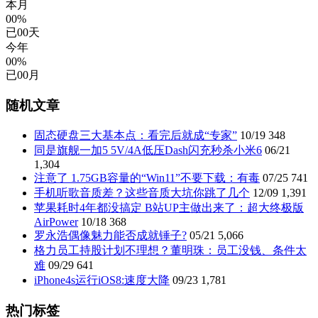
本月
00%
已
00
天
今年
00%
已
00
月
随机文章
固态硬盘三大基本点：看完后就成“专家”
10/19
348
同是旗舰一加5 5V/4A低压Dash闪充秒杀小米6
06/21
1,304
注意了 1.75GB容量的“Win11”不要下载：有毒
07/25
741
手机听歌音质差？这些音质大坑你跳了几个
12/09
1,391
苹果耗时4年都没搞定 B站UP主做出来了：超大终极版
AirPower
10/18
368
罗永浩偶像魅力能否成就锤子?
05/21
5,066
格力员工持股计划不理想？董明珠：员工没钱、条件太
难
09/29
641
iPhone4s运行iOS8:速度大降
09/23
1,781
热门标签