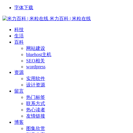
字体下载
米力百科 | 米粒在线
科技
生活
百科
网站建设
bluehost主机
SEO相关
wordpress
资源
实用软件
设计资源
留言
热门标签
联系方式
热心读者
友情链接
博客
图集欣赏