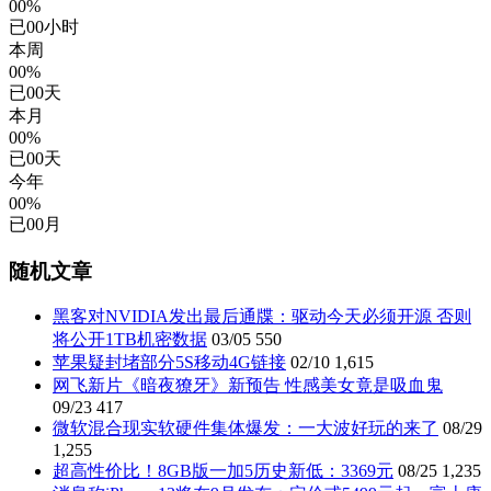
00%
已
00
小时
本周
00%
已
00
天
本月
00%
已
00
天
今年
00%
已
00
月
随机文章
黑客对NVIDIA发出最后通牒：驱动今天必须开源 否则
将公开1TB机密数据
03/05
550
苹果疑封堵部分5S移动4G链接
02/10
1,615
网飞新片《暗夜獠牙》新预告 性感美女竟是吸血鬼
09/23
417
微软混合现实软硬件集体爆发：一大波好玩的来了
08/29
1,255
超高性价比！8GB版一加5历史新低：3369元
08/25
1,235