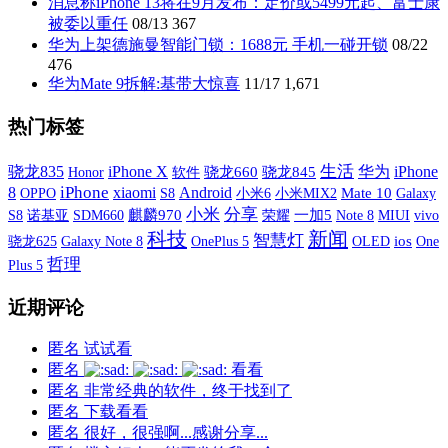
消息称iPhone 13将在9月发布：定价或5499元起、富士康
被委以重任
08/13
367
华为上架德施曼智能门锁：1688元 手机一碰开锁
08/22
476
华为Mate 9拆解:基带大惊喜
11/17
1,671
热门标签
iPhone X
生活
骁龙835
华为
iPhone
软件
骁龙660
骁龙845
Honor
iPhone
xiaomi
8
Android
OPPO
S8
小米6
小米MIX2
Mate 10
Galaxy
小米
分享
S8
诺基亚
SDM660
麒麟970
荣耀
一加5
MIUI
vivo
Note 8
科技
新闻
智慧灯
Galaxy Note 8
OnePlus 5
OLED
ios
One
骁龙625
哲理
Plus 5
近期评论
匿名
试试看
匿名
看看
匿名
非常经典的软件，终于找到了
匿名
下载看看
匿名
很好，很强啊...感谢分享...