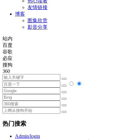
热心读者
友情链接
博客
图集欣赏
影音分享
站内
百度
谷歌
必应
搜狗
360
热门搜索
Admin/login