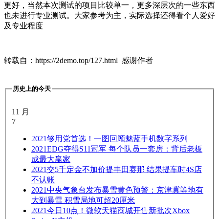
更好，当然本次测试的项目比较单一，更多深层次的一些东西
也未进行专业测试。大家参考为主，实际选择还得看个人爱好
及专业程度
转载自：https://2demo.top/127.html 感谢作者
历史上的今天
11 月
7
2021
够用党首选！一图回顾魅蓝手机数字系列
2021
EDG夺得S11冠军 每个队员一套房：背后老板
成最大赢家
2021
交5千定金不加价提丰田赛那 结果提车时4S店
不认账
2021
中央气象台发布暴雪黄色预警：京津冀等地有
大到暴雪 积雪局地可超20厘米
2021
今日10点！微软天猫商城开售新批次Xbox