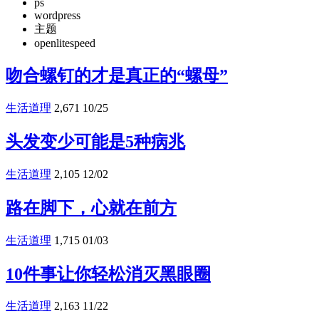
ps
wordpress
主题
openlitespeed
吻合螺钉的才是真正的“螺母”
生活道理
2,671
10/25
头发变少可能是5种病兆
生活道理
2,105
12/02
路在脚下，心就在前方
生活道理
1,715
01/03
10件事让你轻松消灭黑眼圈
生活道理
2,163
11/22