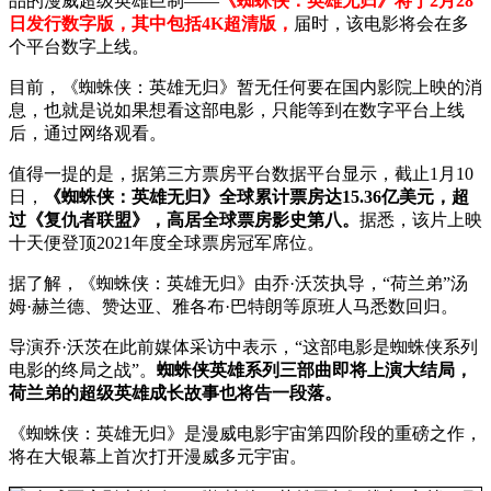
品的漫威超级英雄巨制——
《蜘蛛侠：英雄无归》将于2月28
日发行数字版，其中包括4K超清版，
届时，该电影将会在多
个平台数字上线。
目前，《蜘蛛侠：英雄无归》暂无任何要在国内影院上映的消
息，也就是说如果想看这部电影，只能等到在数字平台上线
后，通过网络观看。
值得一提的是，据第三方票房平台数据平台显示，截止1月10
日，
《蜘蛛侠：英雄无归》全球累计票房达15.36亿美元，超
过《复仇者联盟》，高居全球票房影史第八。
据悉，该片上映
十天便登顶2021年度全球票房冠军席位。
据了解，《蜘蛛侠：英雄无归》由乔·沃茨执导，“荷兰弟”汤
姆·赫兰德、赞达亚、雅各布·巴特朗等原班人马悉数回归。
导演乔·沃茨在此前媒体采访中表示，“这部电影是蜘蛛侠系列
电影的终局之战”。
蜘蛛侠英雄系列三部曲即将上演大结局，
荷兰弟的超级英雄成长故事也将告一段落。
《蜘蛛侠：英雄无归》是漫威电影宇宙第四阶段的重磅之作，
将在大银幕上首次打开漫威多元宇宙。