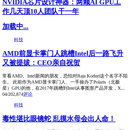
NVIDIA芯片设计神器：两颗AI GPU工
作几天顶10人团队干一年
加载中...
科技
AMD前显卡掌门人跳槽Intel后一路飞升
又被提拔：CEO亲自祝贺
常看AMD、Intel新闻的朋友，恐怕对Raja Koduri这个名字不陌
生。 此前作为AMD显卡掌门人、一手操办了Polaris（北极
星）GPU的他，在2017年跳槽到Intel从事图形产品开发，X...
04/20
2,874
评论
科技
毒性堪比眼镜蛇 乱摸水母会出人命！