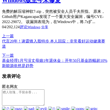
Windows版至今未修复
免费的解压缩神软7-zip，突然被安全人员千夫所指。 原来，
Github用户Kagancapar发现了一个重大安全漏洞，编号CVE-
2022-29072。 该漏洞表现为，在Windows中，将.7z扩...
04/20
2,124
评论
Windows
分享
上一篇
代言20年！谢霆锋入股特步 本人回应：非常看好运动健康赛
道
下一篇
基金经理1月亏没丈母娘1年退休金：开年50只基金跌幅超10%
新能源依然是趋势
发表评论
匿名网友