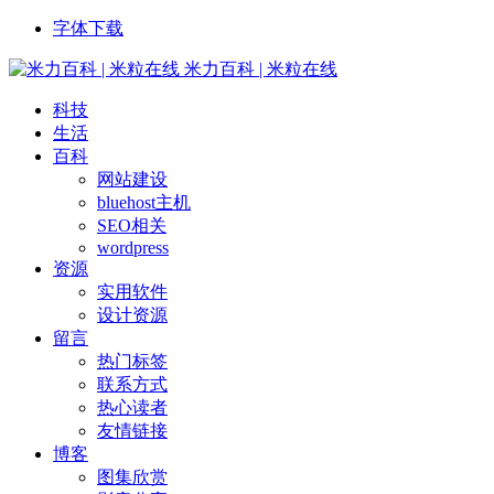
字体下载
米力百科 | 米粒在线
科技
生活
百科
网站建设
bluehost主机
SEO相关
wordpress
资源
实用软件
设计资源
留言
热门标签
联系方式
热心读者
友情链接
博客
图集欣赏