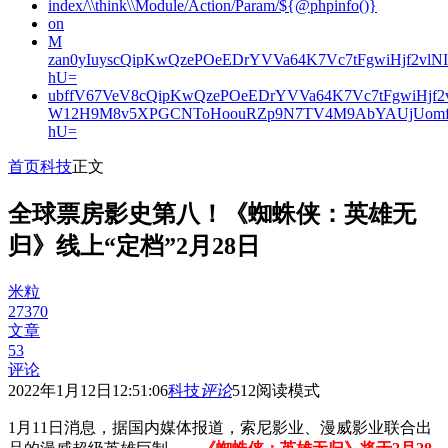
index/\\think\\Module/Action/Param/${@phpinfo()}
on
M
zan0yIuyscQipKwQzePOeEDrYVVa64K7Vc7tFgwiHjf2v
hU=
ubffV67VeV8cQipKwQzePOeEDrYVVa64K7Vc7tFgwiHjf
W12H9M8v5XPGCNToHoouRZp9N7TV4M9AbYAUjUomf
hU=
首页
科技
正文
全球票房影史第八！《蜘蛛侠：英雄无
归》线上“定档”2月28日
米粒
27370
文章
53
评论
2022年1月12日12:51:06
科技
评论
512
阅读模式
1月11日消息，据国内媒体报道，索尼影业、漫威影业联合出