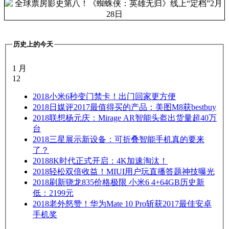
历史上的今天
1 月
12
2018
小米6秒变门禁卡！出门回家更方便
2018
日媒评2017最值得买的产品：美图M8获bestbuy
2018
联想杨元庆：Mirage AR智能头盔出货量超40万
台
2018
三星展示新设备：可折叠智能手机真的要来
了？
2018
8K时代正式开启：4K加速淘汰！
2018
轻松双倍收益！MIUI用户玩直播答题神技曝光
2018
刷新骁龙835价格极限 小米6 4+64GB历史新
低：2199元
2018
老外怒赞！华为Mate 10 Pro斩获2017最佳安卓
手机奖