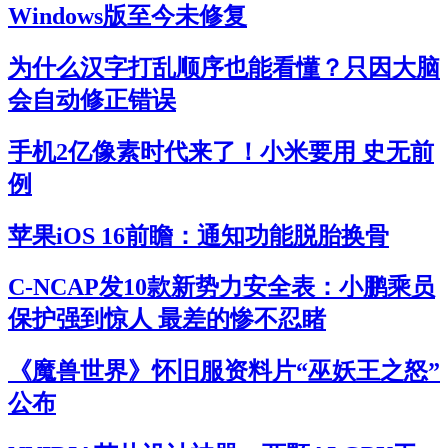
Windows版至今未修复
为什么汉字打乱顺序也能看懂？只因大脑
会自动修正错误
手机2亿像素时代来了！小米要用 史无前
例
苹果iOS 16前瞻：通知功能脱胎换骨
C-NCAP发10款新势力安全表：小鹏乘员
保护强到惊人 最差的惨不忍睹
《魔兽世界》怀旧服资料片“巫妖王之怒”
公布