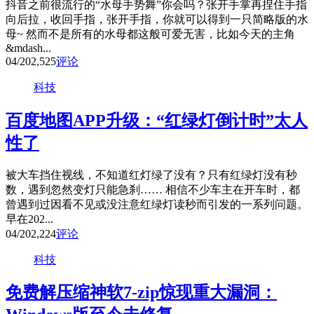
抖音之前很流行的“水母手势舞”你会吗？张开手掌再捏住手指
向后拉，收回手指，张开手指，你就可以得到一只简略版的水
母~ 然而不是所有的水母都这般可爱无害，比如今天的主角
&mdash...
04/20
2,525
评论
科技
百度地图APP升级：“红绿灯倒计时”太人
性了
被大车挡住视线，不知道红灯绿了没有？只有红绿灯没有秒
数，遇到忽然变灯只能急刹…… 相信不少车主在开车时，都
曾遇到过因看不见或没注意红绿灯读秒而引发的一系列问题。
早在202...
04/20
2,224
评论
科技
免费解压缩神软7-zip惊现重大漏洞：