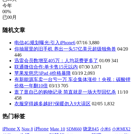
今年
00%
已
00
月
随机文章
电信4G规划曝光:引入iPhone6
07/16
3,880
你抽屉里的旧手机 养出一头57亿美元超级独角兽
04/20
446
迅雷会员数增至405万：人均花费更多了
01/09
341
联通微信合作:单卡售15元以内
07/30
3,071
苹果发慈悲!iPad 4价格暴降
03/19
2,093
有新能源车卖一台亏一万 车企集体涨价！央视：碳酸锂
价格一年翻10倍
03/13
705
逛了逛自己的购物记录 简直就是一场大型回忆杀
11/10
458
衣服穿得越多越好?保暖勿入9大误区
02/05
1,832
热门标签
iPhone X
iPhone
Mate 10
SDM660
骁龙845
小米6
小米MIX2
Note 8