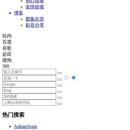
热心读者
友情链接
博客
图集欣赏
影音分享
站内
百度
谷歌
必应
搜狗
360
热门搜索
Admin/login