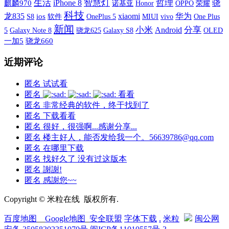
生活
智慧灯
哲理
iPhone 8
骁
麒麟970
诺基亚
OPPO
荣耀
Honor
科技
xiaomi
龙835
华为
S8
ios
软件
OnePlus 5
MIUI
vivo
One Plus
新闻
小米
分享
Android
5
Galaxy Note 8
Galaxy S8
OLED
骁龙625
一加5
骁龙660
近期评论
匿名
试试看
匿名
看看
匿名
非常经典的软件，终于找到了
匿名
下载看看
匿名
很好，很强啊...感谢分享...
匿名
楼主好人，能否发给我一个。56639786@qq.com
匿名
在哪里下载
匿名
找好久了 没有过这版本
匿名
謝謝!
匿名
感謝您~~
Copyright © 米粒在线 版权所有.
百度地图
__
Google地图
_
安全联盟
字体下载
.
米粒
闽公网