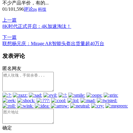
不少产品半价，有的...
01/10
1,596
评论
ps
科技
上一篇
8K时代正式开启：4K加速淘汰！
下一篇
联想杨元庆：Mirage AR智能头盔出货量超40万台
发表评论
匿名网友
确定