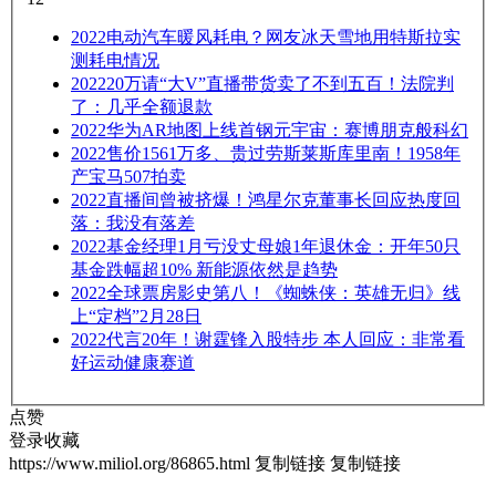
2022
电动汽车暖风耗电？网友冰天雪地用特斯拉实
测耗电情况
2022
20万请“大V”直播带货卖了不到五百！法院判
了：几乎全额退款
2022
华为AR地图上线首钢元宇宙：赛博朋克般科幻
2022
售价1561万多、贵过劳斯莱斯库里南！1958年
产宝马507拍卖
2022
直播间曾被挤爆！鸿星尔克董事长回应热度回
落：我没有落差
2022
基金经理1月亏没丈母娘1年退休金：开年50只
基金跌幅超10% 新能源依然是趋势
2022
全球票房影史第八！《蜘蛛侠：英雄无归》线
上“定档”2月28日
2022
代言20年！谢霆锋入股特步 本人回应：非常看
好运动健康赛道
点赞
登录收藏
https://www.miliol.org/86865.html
复制链接
复制链接