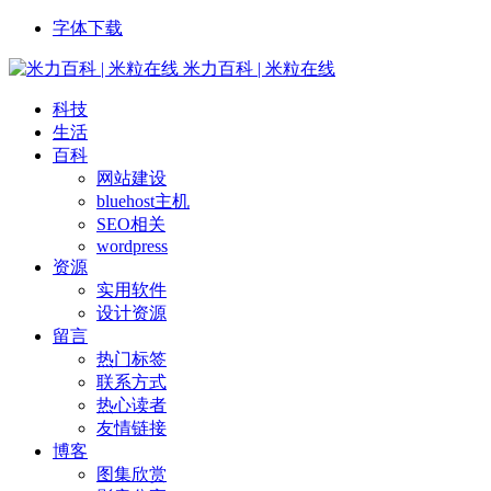
字体下载
米力百科 | 米粒在线
科技
生活
百科
网站建设
bluehost主机
SEO相关
wordpress
资源
实用软件
设计资源
留言
热门标签
联系方式
热心读者
友情链接
博客
图集欣赏