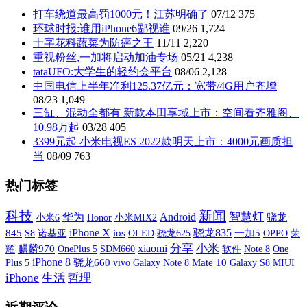
打车绕道最高罚1000元！江苏明确了
07/12
375
环球时报:谁用iPhone6鄙视谁
09/26
1,724
十字花科蔬菜为防癌之王
11/11
2,220
重视粉丝,一加将启动加油专场
05/21
4,238
tataUFO:大学生的轻约会平台
08/06
2,128
中国电信上半年净利125.37亿元：宽带/4G用户齐增
08/23
1,049
三缸、混动全都有 新款本田享域上市：空间看齐雅阁、
10.98万起
03/28
405
3399元起 小米电视ES 2022款明天上市：4000元画质担
当
08/09
763
热门标签
科技
新闻
智慧灯
华为
Android
小米6
小米MIX2
骁龙
Honor
iPhone X
骁龙835
845
S8
诺基亚
ios
OLED
一加5
OPPO
荣
骁龙625
xiaomi
分享
小米
耀
麒麟970
OnePlus 5
SDM660
软件
One
Note 8
iPhone 8
Plus 5
骁龙660
vivo
Galaxy Note 8
Mate 10
Galaxy S8
MIUI
iPhone
生活
哲理