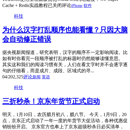
Cache + Redis实战教程
已关闭评论
iPhone
软件
科技
为什么汉字打乱顺序也能看懂？只因大脑
会自动修正错误
据央视新闻报道，研究表明，汉字的顺序不一定影响阅读。比
如有时你看完一段顺序被打乱的标题时仍然能够读懂意思。
其实这和我们的阅读习惯有关，人们在看文字时并不会逐字逐
句的仔细看，而是成片、成段、区域式的寻...
04/20
2,325
评论
新闻
英语
科技
三折秒杀！京东年货节正式启动
明天，1月10日，农历腊月初八，腊八节。 今天，1月9日，20
点，京东正式启动了一年一度的年货节大促活动，各种优惠促
销纷纷开启。 京东官方也奉上了京东超级秒杀日必买清单，