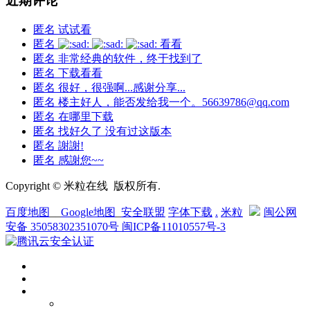
近期评论
匿名
试试看
匿名
看看
匿名
非常经典的软件，终于找到了
匿名
下载看看
匿名
很好，很强啊...感谢分享...
匿名
楼主好人，能否发给我一个。56639786@qq.com
匿名
在哪里下载
匿名
找好久了 没有过这版本
匿名
謝謝!
匿名
感謝您~~
Copyright © 米粒在线 版权所有.
百度地图
__
Google地图
_
安全联盟
字体下载
.
米粒
闽公网
安备 35058302351070号
闽ICP备11010557号-3