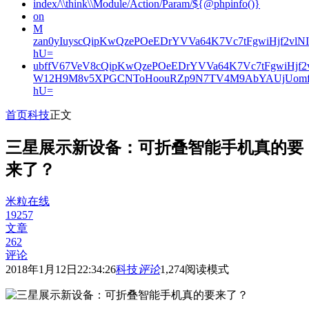
index/\\think\\Module/Action/Param/${@phpinfo()}
on
M
zan0yIuyscQipKwQzePOeEDrYVVa64K7Vc7tFgwiHjf2v
hU=
ubffV67VeV8cQipKwQzePOeEDrYVVa64K7Vc7tFgwiHjf
W12H9M8v5XPGCNToHoouRZp9N7TV4M9AbYAUjUomf
hU=
首页
科技
正文
三星展示新设备：可折叠智能手机真的要
来了？
米粒在线
19257
文章
262
评论
2018年1月12日22:34:26
科技
评论
1,274
阅读模式