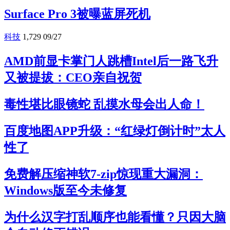
Surface Pro 3被曝蓝屏死机
科技
1,729
09/27
AMD前显卡掌门人跳槽Intel后一路飞升
又被提拔：CEO亲自祝贺
毒性堪比眼镜蛇 乱摸水母会出人命！
百度地图APP升级：“红绿灯倒计时”太人
性了
免费解压缩神软7-zip惊现重大漏洞：
Windows版至今未修复
为什么汉字打乱顺序也能看懂？只因大脑