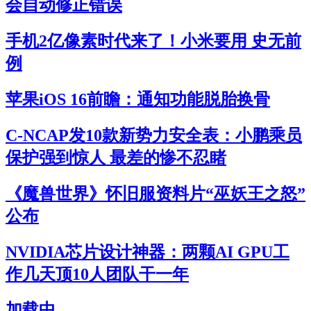
会自动修正错误
手机2亿像素时代来了！小米要用 史无前
例
苹果iOS 16前瞻：通知功能脱胎换骨
C-NCAP发10款新势力安全表：小鹏乘员
保护强到惊人 最差的惨不忍睹
《魔兽世界》怀旧服资料片“巫妖王之怒”
公布
NVIDIA芯片设计神器：两颗AI GPU工
作几天顶10人团队干一年
加载中...