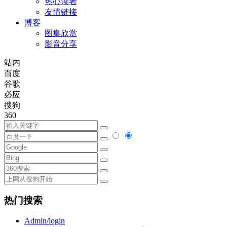
热心读者
友情链接
博客
图集欣赏
影音分享
站内
百度
谷歌
必应
搜狗
360
热门搜索
Admin/login