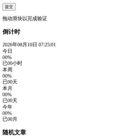
提交
拖动滑块以完成验证
倒计时
2026年08月10日 07:25:01
今日
00%
已
00
小时
本周
00%
已
00
天
本月
00%
已
00
天
今年
00%
已
00
月
随机文章