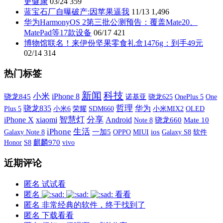
更健康
03/24
359
蓝宝石厂自曝破产:因苹果逼我
11/13
1,496
华为HarmonyOS 2第三批公测预告：覆盖Mate20、
MatePad等17款设备
06/17
421
博物馆联名！来伊份坚果零食礼盒1476g：到手49元
02/14
314
热门标签
新闻
科技
小米
iPhone 8
骁龙845
诺基亚
OnePlus 5
One
骁龙625
哲理
骁龙835
华为
Plus 5
小米6
荣耀
SDM660
小米MIX2
OLED
iPhone X
xiaomi
智慧灯
分享
Android
骁龙660
Mate 10
Note 8
iPhone
生活
Galaxy Note 8
一加5
OPPO
MIUI
ios
Galaxy S8
软件
S8
麒麟970
vivo
Honor
近期评论
匿名
试试看
匿名
看看
匿名
非常经典的软件，终于找到了
匿名
下载看看