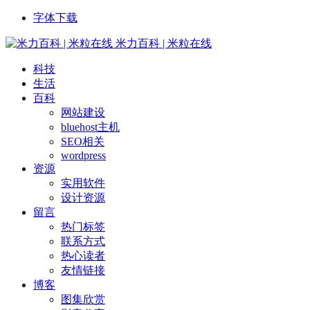
字体下载
米力百科 | 米粒在线
科技
生活
百科
网站建设
bluehost主机
SEO相关
wordpress
资源
实用软件
设计资源
留言
热门标签
联系方式
热心读者
友情链接
博客
图集欣赏