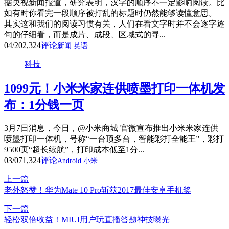
据央视新闻报道，研究表明，汉字的顺序不一定影响阅读。比
如有时你看完一段顺序被打乱的标题时仍然能够读懂意思。
其实这和我们的阅读习惯有关，人们在看文字时并不会逐字逐
句的仔细看，而是成片、成段、区域式的寻...
04/20
2,324
评论
新闻
英语
科技
1099元！小米米家连供喷墨打印一体机发
布：1分钱一页
3月7日消息，今日，@小米商城 官微宣布推出小米米家连供
喷墨打印一体机，号称“一台顶多台，智能彩打全能王”，彩打
9500页“超长续航”，打印成本低至1分...
03/07
1,324
评论
Android
小米
上一篇
老外怒赞！华为Mate 10 Pro斩获2017最佳安卓手机奖
下一篇
轻松双倍收益！MIUI用户玩直播答题神技曝光