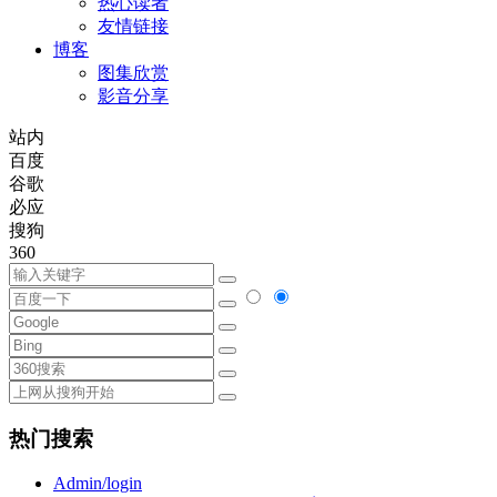
热心读者
友情链接
博客
图集欣赏
影音分享
站内
百度
谷歌
必应
搜狗
360
热门搜索
Admin/login