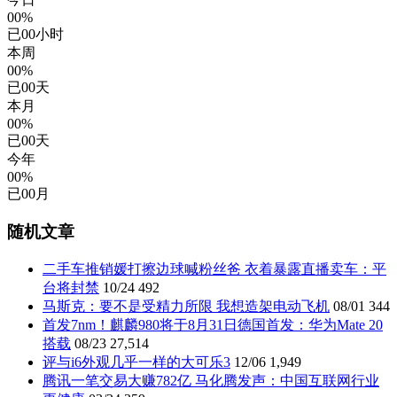
00%
已
00
小时
本周
00%
已
00
天
本月
00%
已
00
天
今年
00%
已
00
月
随机文章
二手车推销媛打擦边球喊粉丝爸 衣着暴露直播卖车：平
台将封禁
10/24
492
马斯克：要不是受精力所限 我想造架电动飞机
08/01
344
首发7nm！麒麟980将于8月31日德国首发：华为Mate 20
搭载
08/23
27,514
评与i6外观几乎一样的大可乐3
12/06
1,949
腾讯一笔交易大赚782亿 马化腾发声：中国互联网行业