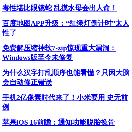
毒性堪比眼镜蛇 乱摸水母会出人命！
百度地图APP升级：“红绿灯倒计时”太人
性了
免费解压缩神软7-zip惊现重大漏洞：
Windows版至今未修复
为什么汉字打乱顺序也能看懂？只因大脑
会自动修正错误
手机2亿像素时代来了！小米要用 史无前
例
苹果iOS 16前瞻：通知功能脱胎换骨