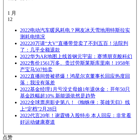
1 月
12
2022
电动汽车暖风耗电？网友冰天雪地用特斯拉实
测耗电情况
2022
20万请“大V”直播带货卖了不到五百！法院判
了：几乎全额退款
2022
华为AR地图上线首钢元宇宙：赛博朋克般科幻
2022
售价1561万多、贵过劳斯莱斯库里南！1958年
产宝马507拍卖
2022
直播间曾被挤爆！鸿星尔克董事长回应热度回
落：我没有落差
2022
基金经理1月亏没丈母娘1年退休金：开年50只
基金跌幅超10% 新能源依然是趋势
2022
全球票房影史第八！《蜘蛛侠：英雄无归》线
上“定档”2月28日
2022
代言20年！谢霆锋入股特步 本人回应：非常看
好运动健康赛道
点赞