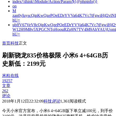
index/\\think\\Module/Action/Param/${@phpinfo()}
on
M
zan0yIuyscQipKwQzePOeEDrYVVa64K7Vc7tFgwiHjf2v
hU=
ubffV67VeV8cQipKwQzePOeEDrYVVa64K7Vc7tFgwiHjf
W12H9M8v5XPGCNToHoouRZp9N7TV4M9AbYAUjUomf
hU=
首页
科技
正文
刷新骁龙835价格极限 小米6 4+64GB历
史新低：2199元
米粒在线
19257
文章
262
评论
2018年1月12日22:32:09
科技
评论
1,361
阅读模式
今天小米官方宣布，小米6 4+64GB版下单立减100元，到手价