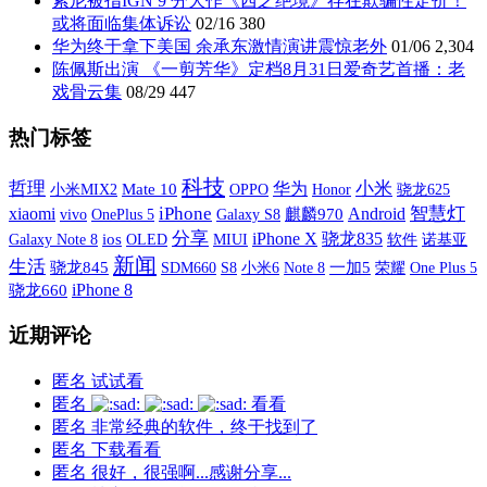
索尼被指IGN 9 分大作《西之绝境》存在欺骗性定价！
或将面临集体诉讼
02/16
380
华为终于拿下美国 余承东激情演讲震惊老外
01/06
2,304
陈佩斯出演 《一剪芳华》定档8月31日爱奇艺首播：老
戏骨云集
08/29
447
热门标签
科技
哲理
小米
华为
小米MIX2
Mate 10
OPPO
Honor
骁龙625
xiaomi
iPhone
智慧灯
Android
vivo
OnePlus 5
Galaxy S8
麒麟970
分享
iPhone X
骁龙835
Galaxy Note 8
ios
OLED
MIUI
软件
诺基亚
新闻
生活
骁龙845
SDM660
S8
小米6
一加5
荣耀
One Plus 5
Note 8
iPhone 8
骁龙660
近期评论
匿名
试试看
匿名
看看
匿名
非常经典的软件，终于找到了
匿名
下载看看
匿名
很好，很强啊...感谢分享...