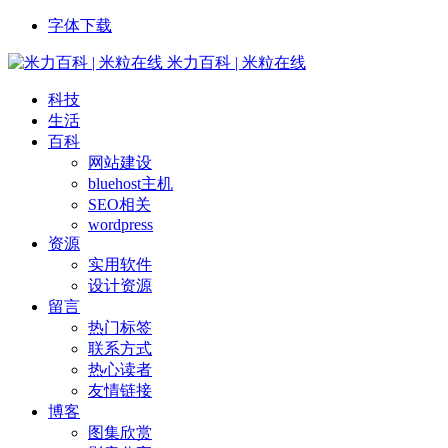
字体下载
米力百科 | 米粒在线
科技
生活
百科
网站建设
bluehost主机
SEO相关
wordpress
资源
实用软件
设计资源
留言
热门标签
联系方式
热心读者
友情链接
博客
图集欣赏