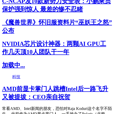
C-NCAP发10款新势力安全表：小鹏乘员
保护强到惊人 最差的惨不忍睹
《魔兽世界》怀旧服资料片“巫妖王之怒”
公布
NVIDIA芯片设计神器：两颗AI GPU工
作几天顶10人团队干一年
加载中...
科技
AMD前显卡掌门人跳槽Intel后一路飞升
又被提拔：CEO亲自祝贺
常看AMD、Intel新闻的朋友，恐怕对Raja Koduri这个名字不陌
生。 此前作为AMD显卡掌门人、一手操办了Polaris（北极