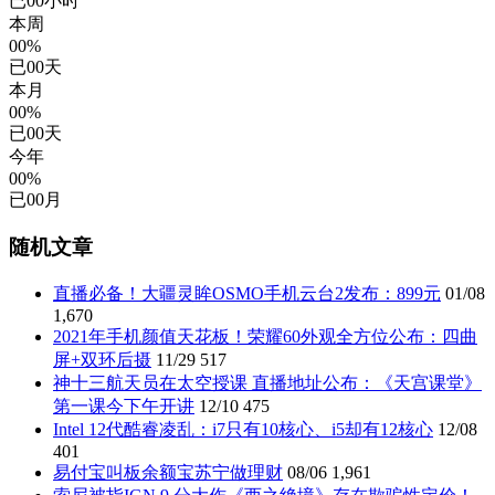
已
00
小时
本周
00%
已
00
天
本月
00%
已
00
天
今年
00%
已
00
月
随机文章
直播必备！大疆灵眸OSMO手机云台2发布：899元
01/08
1,670
2021年手机颜值天花板！荣耀60外观全方位公布：四曲
屏+双环后摄
11/29
517
神十三航天员在太空授课 直播地址公布：《天宫课堂》
第一课今下午开讲
12/10
475
Intel 12代酷睿凌乱：i7只有10核心、i5却有12核心
12/08
401
易付宝叫板余额宝苏宁做理财
08/06
1,961