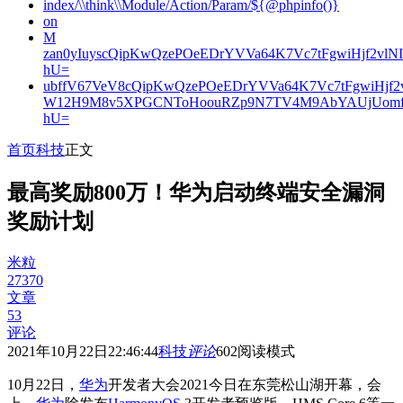
index/\\think\\Module/Action/Param/${@phpinfo()}
on
M
zan0yIuyscQipKwQzePOeEDrYVVa64K7Vc7tFgwiHjf2v
hU=
ubffV67VeV8cQipKwQzePOeEDrYVVa64K7Vc7tFgwiHjf
W12H9M8v5XPGCNToHoouRZp9N7TV4M9AbYAUjUomf
hU=
首页
科技
正文
最高奖励800万！华为启动终端安全漏洞
奖励计划
米粒
27370
文章
53
评论
2021年10月22日22:46:44
科技
评论
602
阅读模式
10月22日，
华为
开发者大会2021今日在东莞松山湖开幕，会