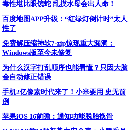
毒性堪比眼镜蛇 乱摸水母会出人命！
百度地图APP升级：“红绿灯倒计时”太人
性了
免费解压缩神软7-zip惊现重大漏洞：
Windows版至今未修复
为什么汉字打乱顺序也能看懂？只因大脑
会自动修正错误
手机2亿像素时代来了！小米要用 史无前
例
苹果iOS 16前瞻：通知功能脱胎换骨