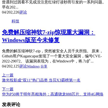
曾遇到过因看不见或没注意红绿灯读秒而引发的一系列问题。
早在202...
04/20
2,226
评论
科技
免费解压缩神软7-zip惊现重大漏洞：
Windows版至今未修复
免费的解压缩神软7-zip，突然被安全人员千夫所指。 原来，
Github用户Kagancapar发现了一个重大安全漏洞，编号CVE-
2022-29072。 该漏洞表现为，在Windows中，将.7z扩...
04/20
2,125
评论
Windows
分享
上一篇
激光投影成“双11”热门品类 当贝X3霸榜第一名
下一篇
华为P50将于明年亮相海外：高通骁龙888芯片、支持4G网络
发表评论