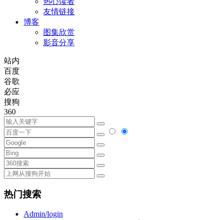
热心读者
友情链接
博客
图集欣赏
影音分享
站内
百度
谷歌
必应
搜狗
360
热门搜索
Admin/login