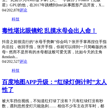
星）GPU的他，在2017年跳槽到Intel从事图形产品开发，X...
04/20
2,878
评论
科技
毒性堪比眼镜蛇 乱摸水母会出人命！
抖音之前很流行的“水母手势舞”你会吗？张开手掌再捏住手指
向后拉，收回手指，张开手指，你就可以得到一只简略版的水
母~ 然而不是所有的水母都这般可爱无害，比如今天的主角
&mdash...
04/20
2,527
评论
科技
百度地图APP升级：“红绿灯倒计时”太人
性了
被大车挡住视线，不知道红灯绿了没有？只有红绿灯没有秒
数，遇到忽然变灯只能急刹…… 相信不少车主在开车时，都