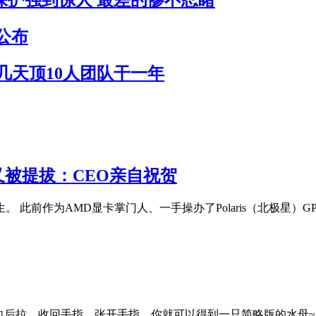
员保护强到惊人 最差的惨不忍睹
公布
作几天顶10人团队干一年
 又被提拔：CEO亲自祝贺
陌生。 此前作为AMD显卡掌门人、一手操办了Polaris（北极星）GP
向后拉，收回手指，张开手指，你就可以得到一只简略版的水母~