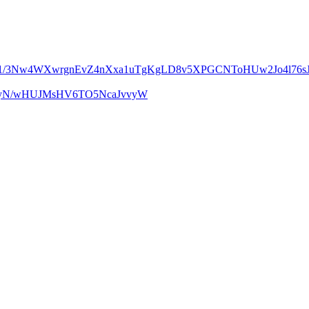
m1/3Nw4WXwrgnEvZ4nXxa1uTgKgLD8v5XPGCNToHUw2Jo4l76sJ
UcyN/wHUJMsHV6TO5NcaJvvyW