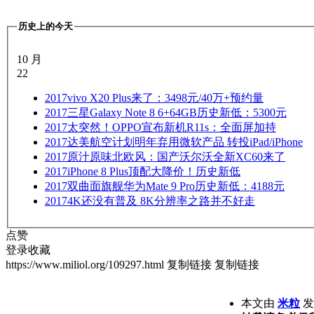
历史上的今天
10 月
22
2017
vivo X20 Plus来了：3498元/40万+预约量
2017
三星Galaxy Note 8 6+64GB历史新低：5300元
2017
太突然！OPPO宣布新机R11s：全面屏加持
2017
达美航空计划明年弃用微软产品 转投iPad/iPhone
2017
原汁原味北欧风：国产沃尔沃全新XC60来了
2017
iPhone 8 Plus顶配大降价！历史新低
2017
双曲面旗舰华为Mate 9 Pro历史新低：4188元
2017
4K还没有普及 8K分辨率之路并不好走
点赞
登录收藏
https://www.miliol.org/109297.html
复制链接
复制链接
本文由
米粒
发表