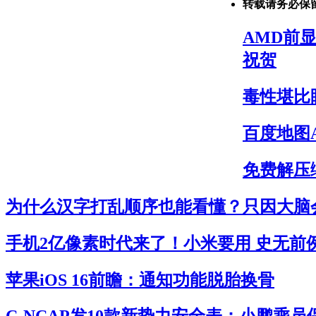
转载请务必保
AMD前显
祝贺
毒性堪比
百度地图
免费解压缩
为什么汉字打乱顺序也能看懂？只因大脑
手机2亿像素时代来了！小米要用 史无前
苹果iOS 16前瞻：通知功能脱胎换骨