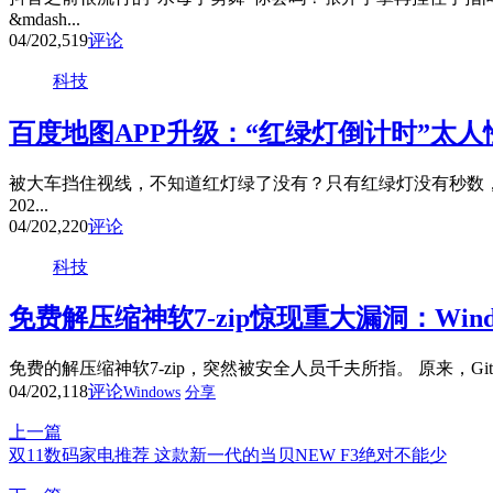
&mdash...
04/20
2,519
评论
科技
百度地图APP升级：“红绿灯倒计时”太人
被大车挡住视线，不知道红灯绿了没有？只有红绿灯没有秒数，
202...
04/20
2,220
评论
科技
免费解压缩神软7-zip惊现重大漏洞：Win
免费的解压缩神软7-zip，突然被安全人员千夫所指。 原来，Github用
04/20
2,118
评论
Windows
分享
上一篇
双11数码家电推荐 这款新一代的当贝NEW F3绝对不能少