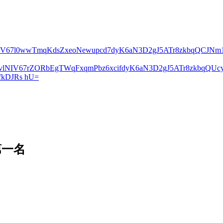
lNIV67l0wwTmqKdsZxeoNewupcd7dyK6aN3D2gJ5ATr8zkbqQCJN
2vlNIV67rZORbEgTWqFxqmPbz6xcifdyK6aN3D2gJ5ATr8zkbqQ
kDJRs hU=
第一名