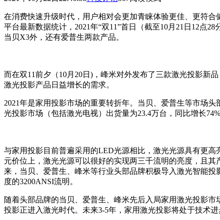
在消费快速升级时代，用户相对会更加青睐体验更佳、更符合
平台最新数据统计，2021年“双11”首日（截至10月21日1
当贝X3外，还有爱普生两款产品。
而在双11前夕（10月20日)，峰米对外发布了三款激光投影新
激光投影产品日益增长的需求。
2021年是家用投影市场的重要转折年。当贝、爱普生等市场
光投影市场（包括激光电视）出货量为23.4万台，同比增长74
与家用投影目前普遍采用的LED光源相比，激光光源具有更高亮性
元价位上，激光光源可以很好的实现两三千流明的亮度，且其产品散
来，当贝、爱普生、峰米等行业头部品牌积极导入激光智能投影产
度的3200ANSI流明。
随着头部品牌的当贝、爱普生、峰米先后入局家用激光投影市场
投影正进入激光时代。未来3-5年，家用激光投影将处于技术