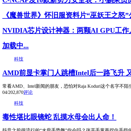
C-NCAP发10款新势力安全表：小鹏乘
《魔兽世界》怀旧服资料片“巫妖王之怒”
NVIDIA芯片设计神器：两颗AI GPU工
加载中...
科技
AMD前显卡掌门人跳槽Intel后一路飞升
常看AMD、Intel新闻的朋友，恐怕对Raja Koduri这个名字不
04/20
2,870
评论
科技
毒性堪比眼镜蛇 乱摸水母会出人命！
抖音之前很流行的“水母手势舞”你会吗？张开手掌再捏住手指