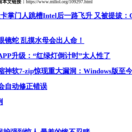
留本文链接：
https://www.miliol.org/109297.html
卡掌门人跳槽Intel后一路飞升 又被提拔：
眼镜蛇 乱摸水母会出人命！
APP升级：“红绿灯倒计时”太人性了
神软7-zip惊现重大漏洞：Windows版至
会自动修正错误
例