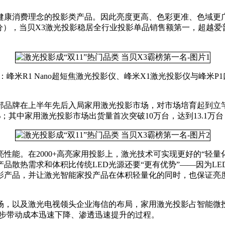
健康消费理念的投影类产品。因此亮度更高、色彩更准、色域更
2点28分），当贝X3激光投影稳居全行业投影单品销售额第一，超
品：峰米R1 Nano超短焦激光投影仪、峰米X1激光投影仪与峰
头部品牌在上半年先后入局家用激光投影市场，对市场培育起到立竿
%；其中家用激光投影市场出货量首次突破10万台，达到13.1万台
能。在2000+高亮家用投影上，激光技术可实现更好的“轻量化”设
热需求和体积比传统LED光源还要“更有优势”——因为LED光
品，并让激光智能家投产品在体积轻量化的同时，也保证亮度实现2
，以及激光电视领头企业海信的布局，家用激光投影占智能微投市
进步带动成本迅速下降、渗透迅速提升的过程。