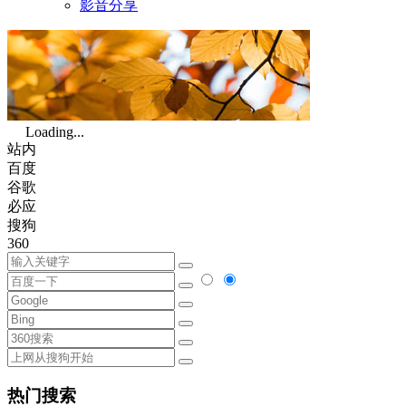
影音分享
Loading...
站内
百度
谷歌
必应
搜狗
360
热门搜索