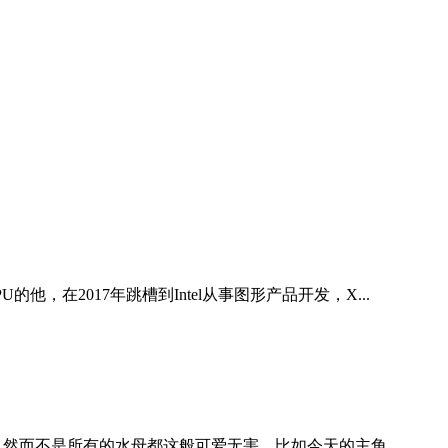
U的他，在2017年跳槽到Intel从事图形产品开发，X...
 然而不是所有的水母都这般可爱无害，比如今天的主角