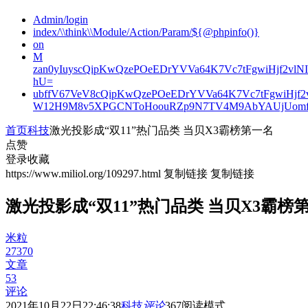
Admin/login
index/\\think\\Module/Action/Param/${@phpinfo()}
on
M
zan0yIuyscQipKwQzePOeEDrYVVa64K7Vc7tFgwiHjf2v
hU=
ubffV67VeV8cQipKwQzePOeEDrYVVa64K7Vc7tFgwiHjf
W12H9M8v5XPGCNToHoouRZp9N7TV4M9AbYAUjUomf
首页
科技
激光投影成“双11”热门品类 当贝X3霸榜第一名
点赞
登录收藏
https://www.miliol.org/109297.html
复制链接
复制链接
激光投影成“双11”热门品类 当贝X3霸榜
米粒
27370
文章
53
评论
2021年10月22日22:46:38
科技
评论
367
阅读模式