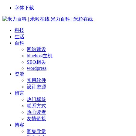
字体下载
米力百科 | 米粒在线
科技
生活
百科
网站建设
bluehost主机
SEO相关
wordpress
资源
实用软件
设计资源
留言
热门标签
联系方式
热心读者
友情链接
博客
图集欣赏