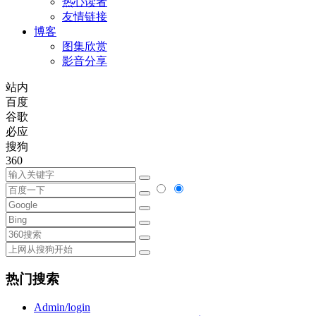
热心读者
友情链接
博客
图集欣赏
影音分享
站内
百度
谷歌
必应
搜狗
360
热门搜索
Admin/login