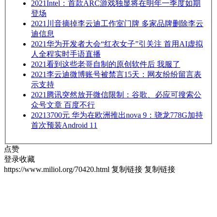
2021
Intel：首款ARC游戏独显将在明年一季度如期
登场
2021
川音摘掉李云迪工作室门牌 多家品牌删除李云
迪信息
2021
华为开发者大会“红衣女子”引关注 首用AI虚拟
人全程实时手语直播
2021
看到这些老哥自制的原创软件后 我服了
2021
李云迪微博账号被禁言15天：网友纷纷留言表
示支持
2021
腾讯突然放开微信限制：谷歌、必应可搜索公
众号文章 百度不行
2021
3700元 华为在欧洲推出nova 9：骁龙778G加持
首次预装Android 11
点赞
登录收藏
https://www.miliol.org/70420.html
复制链接
复制链接