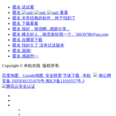
匿名
试试看
匿名
看看
匿名
非常经典的软件，终于找到了
匿名
下载看看
匿名
很好，很强啊...感谢分享...
匿名
楼主好人，能否发给我一个。56639786@qq.com
匿名
在哪里下载
匿名
找好久了 没有过这版本
匿名
謝謝!
匿名
感謝您~~
Copyright © 米粒在线 版权所有.
百度地图
__
Google地图
_
安全联盟
字体下载
.
米粒
闽公网
安备 35058302351070号
闽ICP备11010557号-3