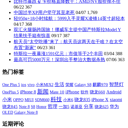
比特币暴跌 矿卡价格直降数千：AMD/NV股价撑不住
06/22
367
中国过半XP用户坚守其至老死
04/07
1,769
轻950g+18小时续航：5999入手灵耀X凌锋14英寸超轻本
04/17
368
双汇火腿肠跨国旅！挪威车主提中国产特斯拉Model Y
结果扶手箱有惊喜
09/17
387
航天员“太空吃播”来了：航天员这两天在干啥？在太空
布置“新家”
06/23
361
特斯拉一夜暴涨1591亿元：市值等于2个丰田
03/04
388
最高可罚5000万元！深圳出手整治大数据杀熟
07/06
363
热门标签
生活
智慧灯
One Plus 5
ios
vivo
小米MIX2
荣耀
Galaxy S8
麒麟970
新闻
iPhone
iPhone 8
Android
OnePlus 5
Mate 10
软件
骁龙660
科技
小米
iPhone X
xiaomi
骁龙835
OPPO
MIUI
SDM660
小米6
哲理
分享
华为
骁龙845
S8
一加5
诺基亚
Note 8
Honor
骁龙625
OLED
Galaxy Note 8
近期评论