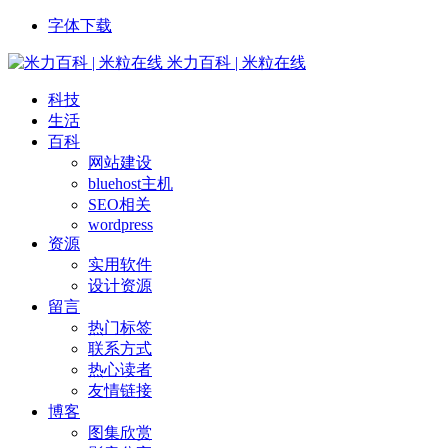
字体下载
米力百科 | 米粒在线
科技
生活
百科
网站建设
bluehost主机
SEO相关
wordpress
资源
实用软件
设计资源
留言
热门标签
联系方式
热心读者
友情链接
博客
图集欣赏