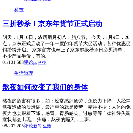
科技
三折秒杀！京东年货节正式启动
明天，1月10日，农历腊月初八，腊八节。 今天，1月9日，20
点，京东正式启动了一年一度的年货节大促活动，各种优惠促
销纷纷开启。 京东官方也奉上了京东超级秒杀日必买清单，
不少产品半价，有的...
01/10
1,588
评论
ps
科技
生活道理
熬夜如何改变了我们的身体
熬夜的危害有很多，如：经常感到疲劳，免疫力下降：人经常
熬夜造成的后遗症，最严重的就是疲劳、精神不振；人体的免
疫力也会跟着下降，感冒、胃肠感染、过敏等等自律神经失调
症状都会出现。 头痛：熬夜的隔天，上班...
08/20
2,205
评论
新闻
生活