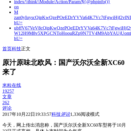
index/\\think\\Module/Action/Param/${@phpinfo()}
on
M
zan0yIuyscQipKwQzePOeEDrYVVa64K7Vc7tFgwiHjf2v
hU=
ubffV67VeV8cQipKwQzePOeEDrYVVa64K7Vc7tFgwiHjf
W12H9M8v5XPGCNToHoouRZp9N7TV4M9AbYAUjUomf
hU=
首页
科技
正文
原汁原味北欧风：国产沃尔沃全新XC60
来了
米粒在线
19257
文章
262
评论
2017年10月22日19:33:57
科技
评论
1,336
阅读模式
今天，网上传出消息称，国产沃尔沃全新XC60车型将于10月