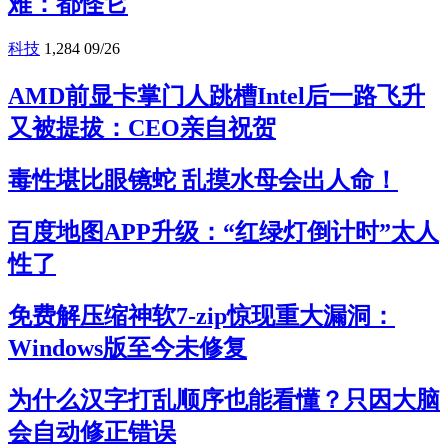
难：都怪它
科技
1,284
09/26
AMD前显卡掌门人跳槽Intel后一路飞升
又被提拔：CEO亲自祝贺
毒性堪比眼镜蛇 乱摸水母会出人命！
百度地图APP升级：“红绿灯倒计时”太人
性了
免费解压缩神软7-zip惊现重大漏洞：
Windows版至今未修复
为什么汉字打乱顺序也能看懂？只因大脑
会自动修正错误