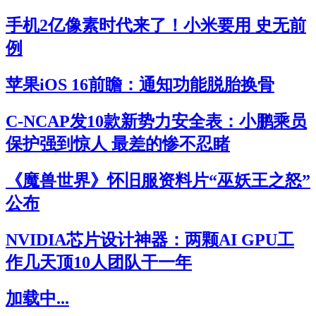
手机2亿像素时代来了！小米要用 史无前
例
苹果iOS 16前瞻：通知功能脱胎换骨
C-NCAP发10款新势力安全表：小鹏乘员
保护强到惊人 最差的惨不忍睹
《魔兽世界》怀旧服资料片“巫妖王之怒”
公布
NVIDIA芯片设计神器：两颗AI GPU工
作几天顶10人团队干一年
加载中...