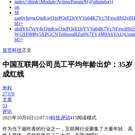
index/\\think\\Module/Action/Param/${@phpinfo()}
on
M
zan0yIuyscQipKwQzePOeEDrYVVa64K7Vc7tFgwiHjf2v
hU=
ubffV67VeV8cQipKwQzePOeEDrYVVa64K7Vc7tFgwiHjf
W12H9M8v5XPGCNToHoouRZp9N7TV4M9AbYAUjUomf
hU=
首页
科技
正文
中国互联网公司员工平均年龄出炉：35岁
成红线
米粒
27370
文章
53
评论
2021年10月6日12:07:53
科技
评论
415
阅读模式
作为当下最吃香的行业之一，互联网行业聚集了大量年轻、高