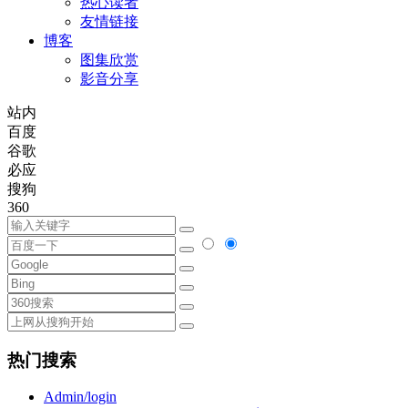
热心读者
友情链接
博客
图集欣赏
影音分享
站内
百度
谷歌
必应
搜狗
360
热门搜索
Admin/login