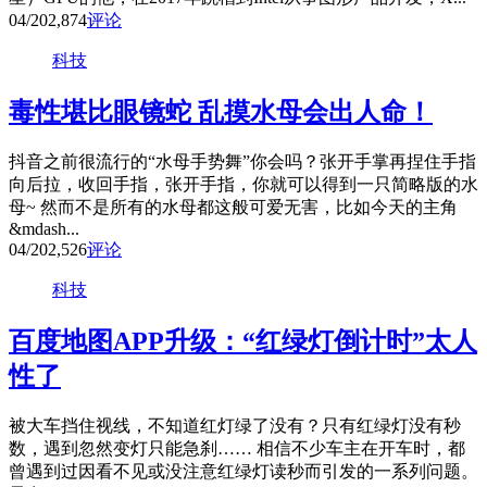
04/20
2,874
评论
科技
毒性堪比眼镜蛇 乱摸水母会出人命！
抖音之前很流行的“水母手势舞”你会吗？张开手掌再捏住手指
向后拉，收回手指，张开手指，你就可以得到一只简略版的水
母~ 然而不是所有的水母都这般可爱无害，比如今天的主角
&mdash...
04/20
2,526
评论
科技
百度地图APP升级：“红绿灯倒计时”太人
性了
被大车挡住视线，不知道红灯绿了没有？只有红绿灯没有秒
数，遇到忽然变灯只能急刹…… 相信不少车主在开车时，都
曾遇到过因看不见或没注意红绿灯读秒而引发的一系列问题。