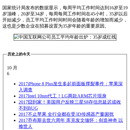
国家统计局发布的数据显示，每周平均工作时间达到16岁至19
岁顶峰，20岁至34岁，每周每周工作时间在45小时，35岁以后
开始减少，员工平均工作时间时间会随着年龄的增加而减少，
这也是少数企业在招募设置为35岁年龄的重要原因。
历史上的今天
10 月
6
2017
iPhone 8 Plus发生多起前面板撑裂事件：苹果深
入调查
2017
Intel 10nm代工！LG两款ARM芯片现身
2017
囧到家！美国用户反映三星S8存信息延迟或收
不到BUG
2017
不止苹果 全行业都在受3D传感器产量困扰
2017
乔布斯去世六周年 库克发文缅怀：创造神奇 以
飨世人