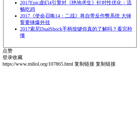
2017
Epic虚幻4引擎对《绝地求生》针对性优化：流
畅吃鸡
2017
《使命召唤14：二战》将自带反作弊系统 大锤
誓要锤爆外挂
2017
索尼DualShock手柄按键你真的了解吗？看完秒
懂
点赞
登录收藏
https://www.miliol.org/107865.html
复制链接
复制链接