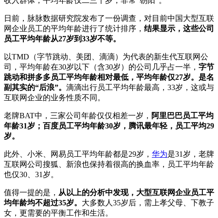
收入群体，平均年龄仅二三十岁，非常“朝阳”。
日前，脉脉数据研究院发布了一份调查，对目前中国大型互联
网企业员工的平均年龄进行了统计排序，
结果显示，这些公司
员工平均年龄从27岁到33岁不等。
以TMD（字节跳动、美团、滴滴）为代表的新生代互联网公
司，平均年龄在30岁以下（含30岁）的公司几乎占一半，
字节
跳动和拼多多员工平均年龄相对最低，平均年龄仅27岁。是名
副其实的“后浪”。
滴滴出行员工平均年龄最高，33岁，这或与
互联网企业的业务性质不同。
老牌BAT中，三家公司年龄仅仅相差一岁，
阿里巴巴员工平均
年龄31岁；百度员工平均年龄30岁，腾讯最年轻，员工平均29
岁。
此外、小米、网易员工平均年龄都是29岁，
华为
是31岁，老牌
互联网公司搜狐、新浪也保持着很高的换血率，员工平均年龄
也仅30、31岁。
值得一提的是，
从以上的分析中发现，大型互联网企业员工平
均年龄均不超过35岁。
大多数人35岁后，需上孝父母、下教子
女，更需要的平衡工作和生活。