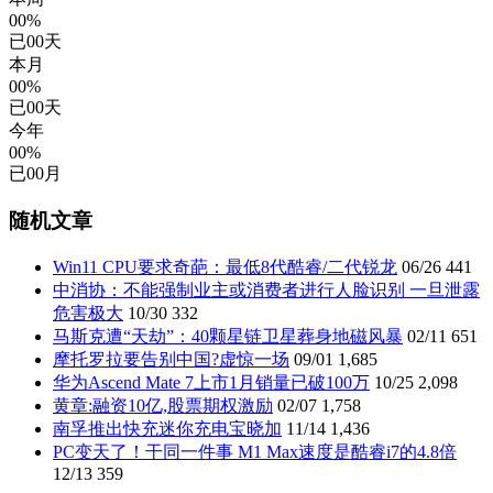
00%
已
00
天
本月
00%
已
00
天
今年
00%
已
00
月
随机文章
Win11 CPU要求奇葩：最低8代酷睿/二代锐龙
06/26
441
中消协：不能强制业主或消费者进行人脸识别 一旦泄露
危害极大
10/30
332
马斯克遭“天劫”：40颗星链卫星葬身地磁风暴
02/11
651
摩托罗拉要告别中国?虚惊一场
09/01
1,685
华为Ascend Mate 7上市1月销量已破100万
10/25
2,098
黄章:融资10亿,股票期权激励
02/07
1,758
南孚推出快充迷你充电宝晓加
11/14
1,436
PC变天了！干同一件事 M1 Max速度是酷睿i7的4.8倍
12/13
359