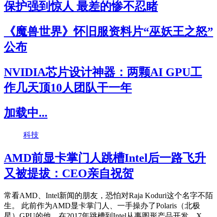
保护强到惊人 最差的惨不忍睹
《魔兽世界》怀旧服资料片“巫妖王之怒”
公布
NVIDIA芯片设计神器：两颗AI GPU工
作几天顶10人团队干一年
加载中...
科技
AMD前显卡掌门人跳槽Intel后一路飞升
又被提拔：CEO亲自祝贺
常看AMD、Intel新闻的朋友，恐怕对Raja Koduri这个名字不陌
生。 此前作为AMD显卡掌门人、一手操办了Polaris（北极
星）GPU的他，在2017年跳槽到Intel从事图形产品开发，X...