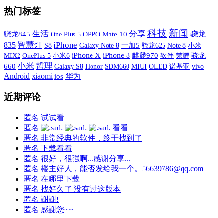
热门标签
科技
新闻
生活
分享
骁龙
骁龙845
One Plus 5
OPPO
Mate 10
智慧灯
iPhone
835
S8
Galaxy Note 8
一加5
小米
骁龙625
Note 8
iPhone X
iPhone 8
MIX2
OnePlus 5
小米6
麒麟970
软件
荣耀
骁龙
小米
哲理
660
Galaxy S8
SDM660
MIUI
OLED
诺基亚
vivo
Honor
xiaomi
Android
华为
ios
近期评论
匿名
试试看
匿名
看看
匿名
非常经典的软件，终于找到了
匿名
下载看看
匿名
很好，很强啊...感谢分享...
匿名
楼主好人，能否发给我一个。56639786@qq.com
匿名
在哪里下载
匿名
找好久了 没有过这版本
匿名
謝謝!
匿名
感謝您~~