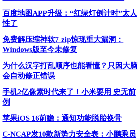
百度地图APP升级：“红绿灯倒计时”太人
性了
免费解压缩神软7-zip惊现重大漏洞：
Windows版至今未修复
为什么汉字打乱顺序也能看懂？只因大脑
会自动修正错误
手机2亿像素时代来了！小米要用 史无前
例
苹果iOS 16前瞻：通知功能脱胎换骨
C-NCAP发10款新势力安全表：小鹏乘员