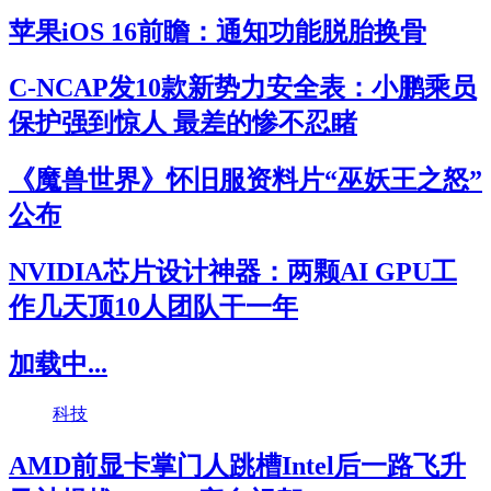
苹果iOS 16前瞻：通知功能脱胎换骨
C-NCAP发10款新势力安全表：小鹏乘员
保护强到惊人 最差的惨不忍睹
《魔兽世界》怀旧服资料片“巫妖王之怒”
公布
NVIDIA芯片设计神器：两颗AI GPU工
作几天顶10人团队干一年
加载中...
科技
AMD前显卡掌门人跳槽Intel后一路飞升