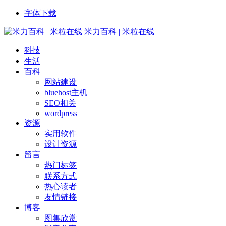
字体下载
米力百科 | 米粒在线
科技
生活
百科
网站建设
bluehost主机
SEO相关
wordpress
资源
实用软件
设计资源
留言
热门标签
联系方式
热心读者
友情链接
博客
图集欣赏