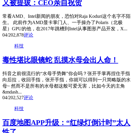
又被提拔：CEO亲自祝贺
常看AMD、Intel新闻的朋友，恐怕对Raja Koduri这个名字不陌
生。 此前作为AMD显卡掌门人、一手操办了Polaris（北极
星）GPU的他，在2017年跳槽到Intel从事图形产品开发，X...
04/20
2,878
评论
科技
毒性堪比眼镜蛇 乱摸水母会出人命！
抖音之前很流行的“水母手势舞”你会吗？张开手掌再捏住手指
向后拉，收回手指，张开手指，你就可以得到一只简略版的水
母~ 然而不是所有的水母都这般可爱无害，比如今天的主角
&mdash...
04/20
2,527
评论
科技
百度地图APP升级：“红绿灯倒计时”太人
性了