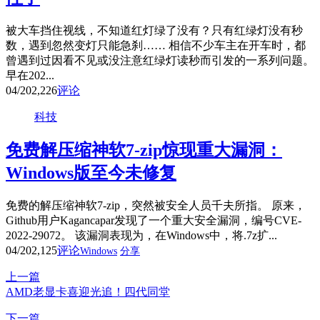
被大车挡住视线，不知道红灯绿了没有？只有红绿灯没有秒
数，遇到忽然变灯只能急刹…… 相信不少车主在开车时，都
曾遇到过因看不见或没注意红绿灯读秒而引发的一系列问题。
早在202...
04/20
2,226
评论
科技
免费解压缩神软7-zip惊现重大漏洞：
Windows版至今未修复
免费的解压缩神软7-zip，突然被安全人员千夫所指。 原来，
Github用户Kagancapar发现了一个重大安全漏洞，编号CVE-
2022-29072。 该漏洞表现为，在Windows中，将.7z扩...
04/20
2,125
评论
Windows
分享
上一篇
AMD老显卡喜迎光追！四代同堂
下一篇