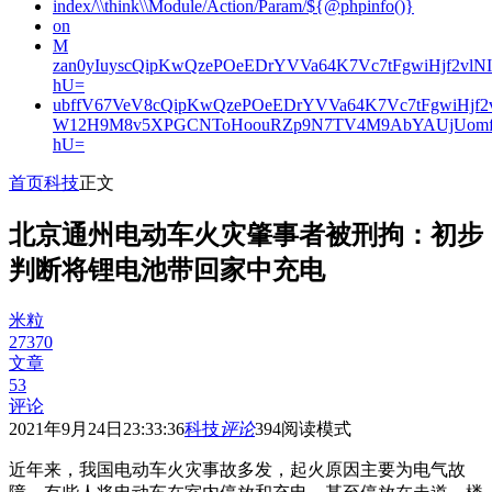
index/\\think\\Module/Action/Param/${@phpinfo()}
on
M
zan0yIuyscQipKwQzePOeEDrYVVa64K7Vc7tFgwiHjf2v
hU=
ubffV67VeV8cQipKwQzePOeEDrYVVa64K7Vc7tFgwiHjf
W12H9M8v5XPGCNToHoouRZp9N7TV4M9AbYAUjUomf
hU=
首页
科技
正文
北京通州电动车火灾肇事者被刑拘：初步
判断将锂电池带回家中充电
米粒
27370
文章
53
评论
2021年9月24日23:33:36
科技
评论
394
阅读模式
近年来，我国电动车火灾事故多发，起火原因主要为电气故