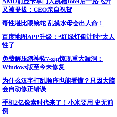
AMD前显卡掌门人跳槽Intel后一路飞升
又被提拔：CEO亲自祝贺
毒性堪比眼镜蛇 乱摸水母会出人命！
百度地图APP升级：“红绿灯倒计时”太人
性了
免费解压缩神软7-zip惊现重大漏洞：
Windows版至今未修复
为什么汉字打乱顺序也能看懂？只因大脑
会自动修正错误
手机2亿像素时代来了！小米要用 史无前
例