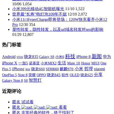
10/06
1,054
小米399元移动4G智能机曝光
11/10
1,522
世界最”长寿”电灯泡109年不熄
12/10
2,072
小米11i HyperCharge即将登场：120W快充看齐小米12
Pro
12/30
354
显性转发，隐性转发，以及url域名转发对seo的影响
01/29
12,807
热门标签
科技
新闻
Android
骁龙835
iPhone 8
华为
vivo
Galaxy S8
小米6
iPhone X
生活
一加5
诺基亚
小米MIX2
Mate 10
MIUI
One
Honor
iPhone
小米
哲理
xiaomi
Plus 5
ios
骁龙660
SDM660
麒麟970
分享
OnePlus 5
荣耀
OPPO
骁龙845
软件
OLED
Note 8
骁龙625
智慧灯
Galaxy Note 8
S8
近期评论
匿名
试试看
匿名
看看
匿名
非常经典的软件，终于找到了