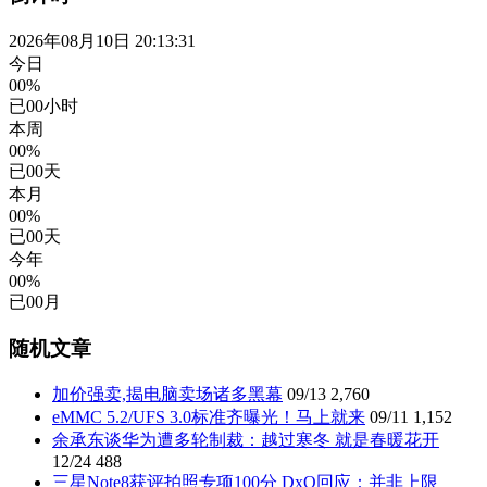
2026年08月10日 20:13:32
今日
00%
已
00
小时
本周
00%
已
00
天
本月
00%
已
00
天
今年
00%
已
00
月
随机文章
加价强卖,揭电脑卖场诸多黑幕
09/13
2,760
eMMC 5.2/UFS 3.0标准齐曝光！马上就来
09/11
1,152
余承东谈华为遭多轮制裁：越过寒冬 就是春暖花开
12/24
488
三星Note8获评拍照专项100分 DxO回应：并非上限