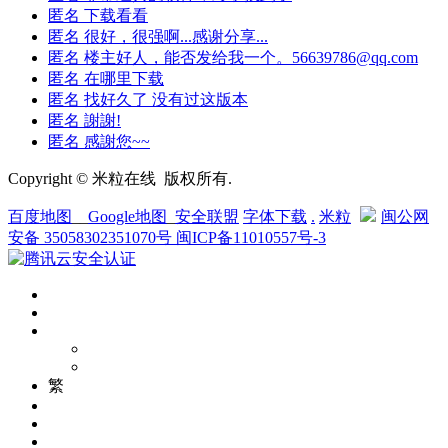
匿名
下载看看
匿名
很好，很强啊...感谢分享...
匿名
楼主好人，能否发给我一个。56639786@qq.com
匿名
在哪里下载
匿名
找好久了 没有过这版本
匿名
謝謝!
匿名
感謝您~~
Copyright © 米粒在线 版权所有.
百度地图
__
Google地图
_
安全联盟
字体下载
.
米粒
闽公网
安备 35058302351070号
闽ICP备11010557号-3
繁