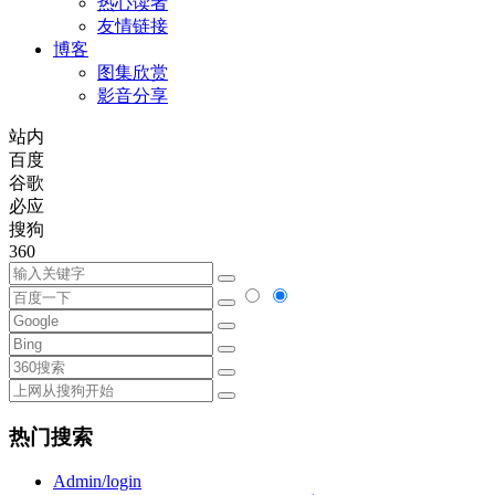
热心读者
友情链接
博客
图集欣赏
影音分享
站内
百度
谷歌
必应
搜狗
360
热门搜索
Admin/login