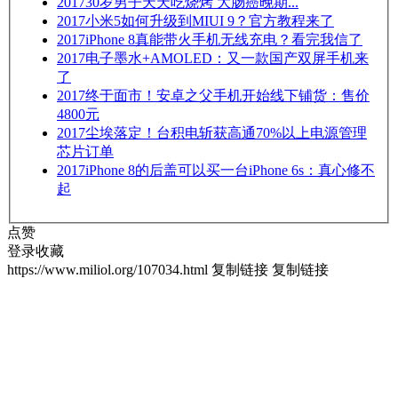
2017
30岁男子天天吃烧烤 大肠癌晚期...
2017
小米5如何升级到MIUI 9？官方教程来了
2017
iPhone 8真能带火手机无线充电？看完我信了
2017
电子墨水+AMOLED：又一款国产双屏手机来
了
2017
终于面市！安卓之父手机开始线下铺货：售价
4800元
2017
尘埃落定！台积电斩获高通70%以上电源管理
芯片订单
2017
iPhone 8的后盖可以买一台iPhone 6s：真心修不
起
点赞
登录收藏
https://www.miliol.org/107034.html
复制链接
复制链接