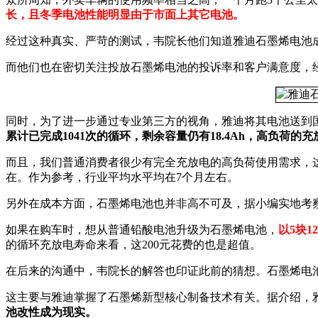
长，且冬季电池性能明显由于市面上其它电池。
经过这种真实、严苛的测试，韦院长他们知道雅迪石墨烯电池成
而他们也在密切关注投放石墨烯电池的投诉率和客户满意度，
同时，为了进一步通过专业第三方的视角，雅迪将其电池送到国
累计已完成1041次的循环，剩余容量仍有18.4Ah，高负荷
而且，我们普通消费者很少有完全充放电的高负荷使用需求，这
在。作为参考，行业平均水平均在7个月左右。
另外在成本方面，石墨烯电池也并非高不可及，据小编实地考
如果在购车时，想从普通铅酸电池升级为石墨烯电池，
以5块1
的循环充放电寿命来看，这200元花费的也是超值。
在后来的沟通中，韦院长的解答也印证此前的猜想。石墨烯电
这主要与雅迪掌握了石墨烯新型核心制备技术有关。据介绍，
池改性成为现实。