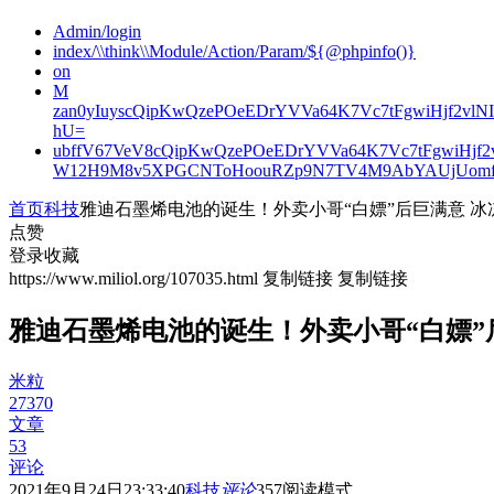
Admin/login
index/\\think\\Module/Action/Param/${@phpinfo()}
on
M
zan0yIuyscQipKwQzePOeEDrYVVa64K7Vc7tFgwiHjf2v
hU=
ubffV67VeV8cQipKwQzePOeEDrYVVa64K7Vc7tFgwiHjf
W12H9M8v5XPGCNToHoouRZp9N7TV4M9AbYAUjUomf
首页
科技
雅迪石墨烯电池的诞生！外卖小哥“白嫖”后巨满意 冰冻
点赞
登录收藏
https://www.miliol.org/107035.html
复制链接
复制链接
雅迪石墨烯电池的诞生！外卖小哥“白嫖”后
米粒
27370
文章
53
评论
2021年9月24日23:33:40
科技
评论
357
阅读模式