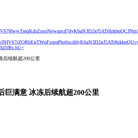
lNIV67l0wwTmqKdsZxeoNewupcd7dyK6aN3D2gJ5ATr8zkbqQCJN
2vlNIV67rZORbEgTWqFxqmPbz6xcifdyK6aN3D2gJ5ATr8zkbqQ
kDJRs hU=
后续航超200公里
巨满意 冰冻后续航超200公里