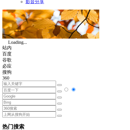
影音分享
Loading...
站内
百度
谷歌
必应
搜狗
360
热门搜索