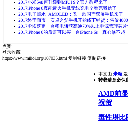
2017
小米5如何升级到MIUI 9？官方教程来了
2017
iPhone 8真能带火手机无线充电？看完我信了
2017
电子墨水+AMOLED：又一款国产双屏手机来了
2017
终于面市！安卓之父手机开始线下铺货：售价480
2017
尘埃落定！台积电斩获高通70%以上电源管理芯片
2017
iPhone 8的后盖可以买一台iPhone 6s：真心修不起
点赞
登录收藏
https://www.miliol.org/107035.html
复制链接
复制链接
本文由
米粒
发表
转载请务必保
AMD前显
祝贺
毒性堪比