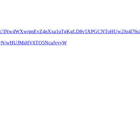
m1/3Nw4WXwrgnEvZ4nXxa1uTgKgLD8v5XPGCNToHUw2Jo4l76sJ
UcyN/wHUJMsHV6TO5NcaJvvyW