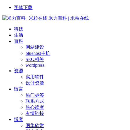
字体下载
米力百科 | 米粒在线
科技
生活
百科
网站建设
bluehost主机
SEO相关
wordpress
资源
实用软件
设计资源
留言
热门标签
联系方式
热心读者
友情链接
博客
图集欣赏