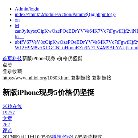
Admin/login
index/\\think\\Module/Action/Param/${@phpinfo()}
on
M
zan0yIuyscQipKwQzePOeEDrYVVa64K7Vc7tFgwiHjf2v
hU=
ubffV67VeV8cQipKwQzePOeEDrYVVa64K7Vc7tFgwiHjf
W12H9M8v5XPGCNToHoouRZp9N7TV4M9AbYAUjUomf
首页
科技
新版iPhone现身5价格仍坚挺
点赞
登录收藏
https://www.miliol.org/10603.html
复制链接
复制链接
新版iPhone现身5价格仍坚挺
米粒在线
19257
文章
262
评论
2013年9月11日10:35:06
科技
评论
1,885
阅读模式