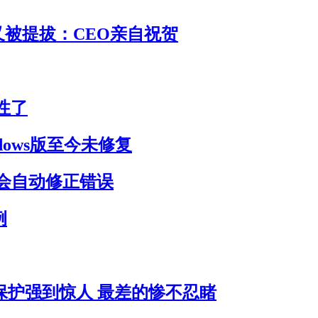
 又被提拔：CEO亲自祝贺
性了
dows版至今未修复
会自动修正错误
例
员保护强到惊人 最差的惨不忍睹