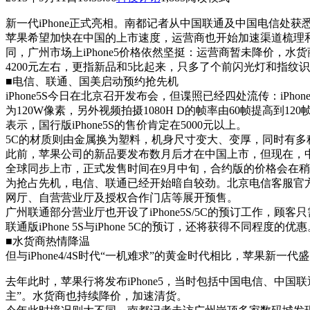
新一代iPhone正式亮相。南都记者从中国联通及中国电信处获悉
苹果希望加快在中国的上市速度，运营商也开始加速渠道梳理和
同，广州市场上iPhone5价格依然坚挺：运营商暂未降价，水
4200元左右，更指新品和5比起来，只多了个前闪光灯和指纹
■电信、联通、国美启动预约抢先机
iPhone5S今日在北京召开发布会，但谍照已经四处流传：iPhon
为120W像素，另外视频拍摄1080H D的帧率由60帧提高到
表示，国行版iPhone5S的售价肯定在5000元以上。
5C的材质则由金属换为塑料，机身尺寸变大、变厚，同时有多种
此前，苹果公司的新品要发布数月后才在中国上市，但现在，中国
全球同步上市，正式发售时间在9月中旬，合约版的价格会在
为抢占先机，电信、联通已经开始暗自较劲。北京电信客服官方微博
网厅、自营营业厅及授权合作门店等展开预售。
广州联通部分营业厅也开设了iPhone5S/5C的预订工作，顾
联通版iPhone 5S与iPhone 5C的预订，还将获得不同程度的优
■水货商热情降温
但与iPhone4/4S时代“一机难求”的黄金时代相比，苹果新一代
去年此时，苹果行将发布iPhone5，当时包括中国电信、中国联通在
主”。水货商也持续降价，加速清货。