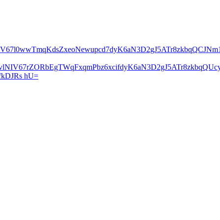
lNIV67l0wwTmqKdsZxeoNewupcd7dyK6aN3D2gJ5ATr8zkbqQCJN
2vlNIV67rZORbEgTWqFxqmPbz6xcifdyK6aN3D2gJ5ATr8zkbqQ
kDJRs hU=