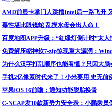
科技
1,668
09/08
AMD前显卡掌门人跳槽Intel后一路飞升
毒性堪比眼镜蛇 乱摸水母会出人命！
百度地图APP升级：“红绿灯倒计时”太人
免费解压缩神软7-zip惊现重大漏洞：Win
为什么汉字打乱顺序也能看懂？只因大脑
手机2亿像素时代来了！小米要用 史无前
苹果iOS 16前瞻：通知功能脱胎换骨
C-NCAP发10款新势力安全表：小鹏乘