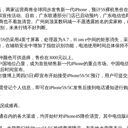
，两家运营商将全球同步发售新一代iPhone，预计5S裸机售价在5
宣传活动。目前，广东联通部分门店已启动预约，广东电信也即将
货商也不着急清货。广州岗顶某数码城一不愿透露姓名的卖家称，i
识别，未来行情不好判断。
e5S仍采用4英寸屏幕，处理器为A 7，H om e中间的矩形消失，采
120帧，在辅助安全中增加了指纹识别功能，电池使用时间总体保持
颜色可供选择，售价在3000元以上。
地位凸显，成为首批销售新一代iPhone的重点市场。中国电
稍后时间宣布。
上周四(5日)即宣布开始接受iPhone5S/5C预订，用户
客只需登记个人信息，即可在iPhone5S/5C发售后接到电话通
惠。
盛况或难再。
内的各大渠道，均开始针对iPhone4S降价清货。其中电信版iPhon