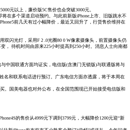
000元以上，廉价版5C售价也会突破3000元。
在多个渠道启动预约。与此前新版iPhone上市、旧版跳水不
Phone5前几天有过小幅降价，最近又回升了，行货售价维持在
用双闪光灯，采用F 2 .0光圈80 0 W像素摄像头，前置摄像头仍
不变， 待机时间由原来225小时提高到250小时。消息人士向南都
信与中国联通方面均证实，电信版(含澳门无锁版)与联通版将与
可提交姓名和联系电话进行预订。广东电信方面亦透露，将于本周在
知进行购买。国美电器也对外公布，在全国范围现已开始接受电信版和
e4S的售价从4999元下调到3799元，大幅降价1200元迎“新