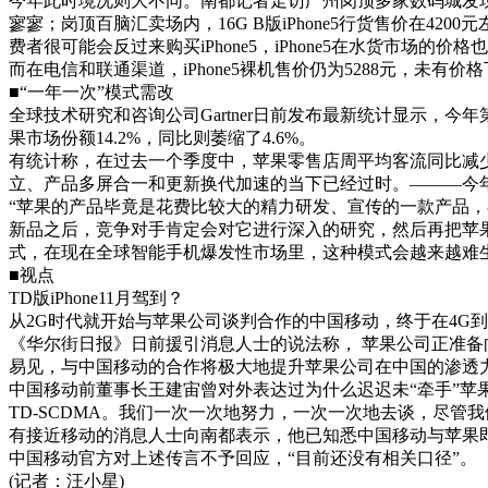
今年此时境况则大不同。南都记者走访广州岗顶多家数码城发现，水
寥寥；岗顶百脑汇卖场内，16G B版iPhone5行货售价在420
费者很可能会反过来购买iPhone5，iPhone5在水货市场的
而在电信和联通渠道，iPhone5裸机售价仍为5288元，未有价
■“一年一次”模式需改
全球技术研究和咨询公司Gartner日前发布最新统计显示，今年
果市场份额14.2%，同比则萎缩了4.6%。
有统计称，在过去一个季度中，苹果零售店周平均客流同比减少
立、产品多屏合一和更新换代加速的当下已经过时。———今年4
“苹果的产品毕竟是花费比较大的精力研发、宣传的一款产品
新品之后，竞争对手肯定会对它进行深入的研究，然后再把苹
式，在现在全球智能手机爆发性市场里，这种模式会越来越难
■视点
TD版iPhone11月驾到？
从2G时代就开始与苹果公司谈判合作的中国移动，终于在4G
《华尔街日报》日前援引消息人士的说法称， 苹果公司正准备向
易见，与中国移动的合作将极大地提升苹果公司在中国的渗透
中国移动前董事长王建宙曾对外表达过为什么迟迟未“牵手”苹果
TD-SCDMA。我们一次一次地努力，一次一次地去谈，尽
有接近移动的消息人士向南都表示，他已知悉中国移动与苹果即将
中国移动官方对上述传言不予回应，“目前还没有相关口径”。
(记者：汪小星)