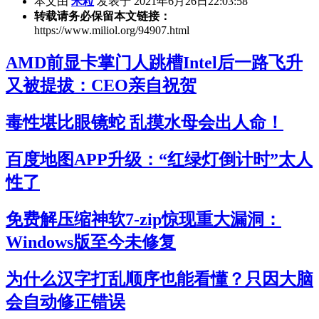
本文由
米粒
发表于 2021年6月26日22:03:58
转载请务必保留本文链接：
https://www.miliol.org/94907.html
AMD前显卡掌门人跳槽Intel后一路飞升
又被提拔：CEO亲自祝贺
毒性堪比眼镜蛇 乱摸水母会出人命！
百度地图APP升级：“红绿灯倒计时”太人
性了
免费解压缩神软7-zip惊现重大漏洞：
Windows版至今未修复
为什么汉字打乱顺序也能看懂？只因大脑
会自动修正错误