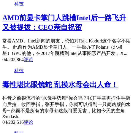
科技
AMD前显卡掌门人跳槽Intel后一路飞升
又被提拔：CEO亲自祝贺
常看AMD、Intel新闻的朋友，恐怕对Raja Koduri这个名字不陌
生。 此前作为AMD显卡掌门人、一手操办了Polaris（北极
星）GPU的他，在2017年跳槽到Intel从事图形产品开发，X...
04/20
2,864
评论
科技
毒性堪比眼镜蛇 乱摸水母会出人命！
抖音之前很流行的“水母手势舞”你会吗？张开手掌再捏住手指
向后拉，收回手指，张开手指，你就可以得到一只简略版的水
母~ 然而不是所有的水母都这般可爱无害，比如今天的主角
&mdash...
04/20
2,516
评论