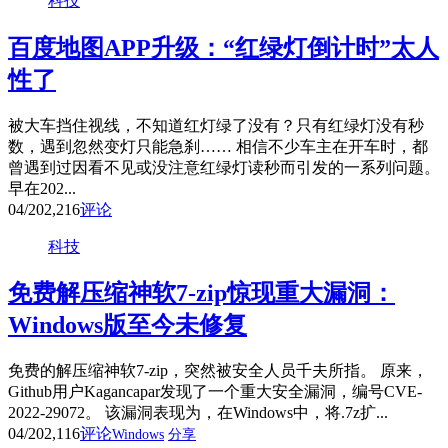
科技
百度地图APP升级：“红绿灯倒计时”太人
性了
被大车挡住视线，不知道红灯绿了没有？只有红绿灯没有秒
数，遇到忽然变灯只能急刹…… 相信不少车主在开车时，都
曾遇到过因看不见或没注意红绿灯读秒而引发的一系列问题。
早在202...
04/20
2,216
评论
科技
免费解压缩神软7-zip惊现重大漏洞：
Windows版至今未修复
免费的解压缩神软7-zip，突然被安全人员千夫所指。 原来，
Github用户Kagancapar发现了一个重大安全漏洞，编号CVE-
2022-29072。 该漏洞表现为，在Windows中，将.7z扩...
04/20
2,116
评论
Windows
分享