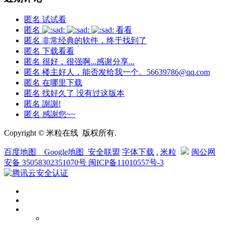
匿名
试试看
匿名
看看
匿名
非常经典的软件，终于找到了
匿名
下载看看
匿名
很好，很强啊...感谢分享...
匿名
楼主好人，能否发给我一个。56639786@qq.com
匿名
在哪里下载
匿名
找好久了 没有过这版本
匿名
謝謝!
匿名
感謝您~~
Copyright © 米粒在线 版权所有.
百度地图
__
Google地图
_
安全联盟
字体下载
.
米粒
闽公网
安备 35058302351070号
闽ICP备11010557号-3