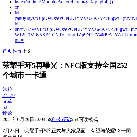
index/\\think\\Module/Action/Param/${@phpinfo()}
on
M
zan0yIuyscQipKwQzePOeEDrYVVa64K7Vc7tFgwiHjf2v
hU=
ubffV67VeV8cQipKwQzePOeEDrYVVa64K7Vc7tFgwiHjf
W12H9M8v5XPGCNToHoouRZp9N7TV4M9AbYAUjUomf
hU=
首页
科技
正文
荣耀手环5再曝光：NFC版支持全国252
个城市一卡通
米粒
27370
文章
53
评论
2021年6月26日22:03:58
科技
评论
553
阅读模式
7月23日，荣耀手环5将正式与大家见面，有望与荣耀9X一同