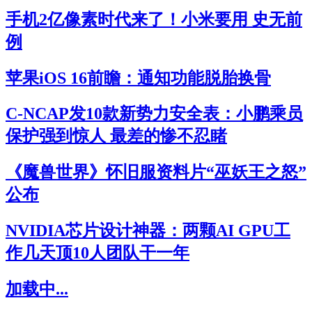
手机2亿像素时代来了！小米要用 史无前
例
苹果iOS 16前瞻：通知功能脱胎换骨
C-NCAP发10款新势力安全表：小鹏乘员
保护强到惊人 最差的惨不忍睹
《魔兽世界》怀旧服资料片“巫妖王之怒”
公布
NVIDIA芯片设计神器：两颗AI GPU工
作几天顶10人团队干一年
加载中...