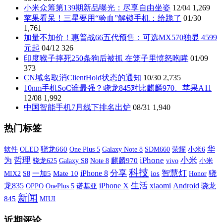
小米众筹第139期新品曝光：尽享自由坐姿
12/04
1,269
苹果看呆！三星要用“验血”解锁手机：给跪了
01/30
1,761
加量不加价！惠普战66五代预售：可选MX570独显 4599
元起
04/12
326
印度猴子摔死250条狗后被抓 在笼子里愤怒咆哮
01/09
373
CN域名取消ClientHold状态的通知
10/30
2,735
10nm手机SoC谁最强？骁龙845对比麒麟970、苹果A11
12/08
1,992
中国智能手机7月线下排名出炉
08/31
1,940
热门标签
华
软件
OLED
骁龙660
One Plus 5
Galaxy Note 8
SDM660
荣耀
小米6
哲理
iPhone
小米
为
Galaxy S8
麒麟970
vivo
小米
骁龙625
Note 8
科技
分享
智慧灯
iPhone 8
骁
MIX2
S8
一加5
Mate 10
ios
Honor
iPhone X
生活
xiaomi
龙835
Android
OPPO
OnePlus 5
诺基亚
骁龙
新闻
845
MIUI
近期评论