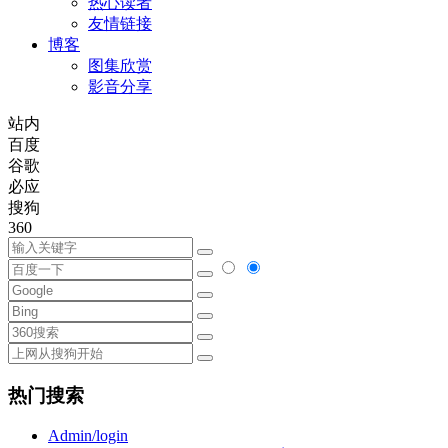
热心读者
友情链接
博客
图集欣赏
影音分享
站内
百度
谷歌
必应
搜狗
360
热门搜索
Admin/login