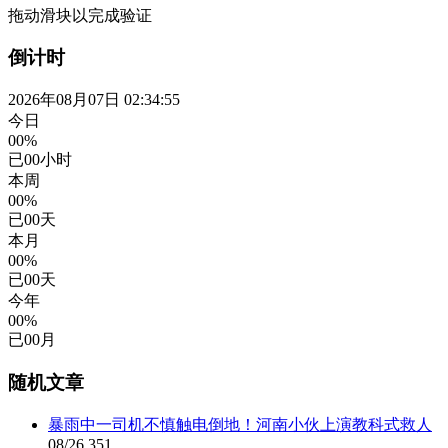
拖动滑块以完成验证
倒计时
2026年08月07日 02:34:56
今日
00%
已
00
小时
本周
00%
已
00
天
本月
00%
已
00
天
今年
00%
已
00
月
随机文章
暴雨中一司机不慎触电倒地！河南小伙上演教科式救人
08/26
351