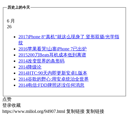
历史上的今天
6 月
26
2017
iPhone 8“真机”就这么现身了 竖形双摄/光学指
纹
2016
苹果看哭!山寨iPhone 7已出炉
2015
200刀Beats耳机成本低到离谱
2014
改变世界的条形码
2014
降级论
2014
HTC:90天内即更新安卓L版本
2014
谷歌的野心:用安卓统治全世界
2014
电信:FDD牌照还没任何消息
点赞
登录收藏
https://www.miliol.org/94907.html
复制链接
复制链接