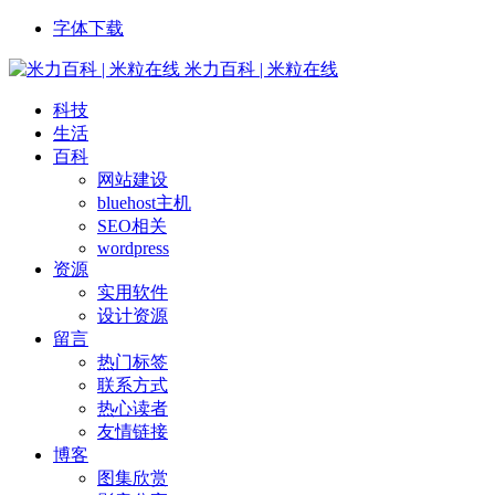
字体下载
米力百科 | 米粒在线
科技
生活
百科
网站建设
bluehost主机
SEO相关
wordpress
资源
实用软件
设计资源
留言
热门标签
联系方式
热心读者
友情链接
博客
图集欣赏