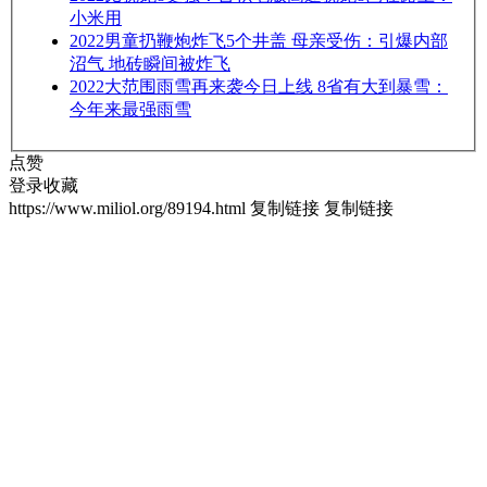
小米用
2022
男童扔鞭炮炸飞5个井盖 母亲受伤：引爆内部
沼气 地砖瞬间被炸飞
2022
大范围雨雪再来袭今日上线 8省有大到暴雪：
今年来最强雨雪
点赞
登录收藏
https://www.miliol.org/89194.html
复制链接
复制链接