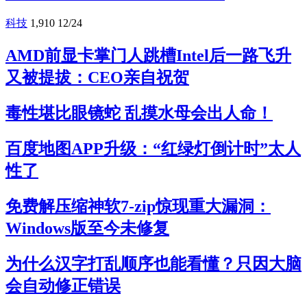
科技
1,910
12/24
AMD前显卡掌门人跳槽Intel后一路飞升
又被提拔：CEO亲自祝贺
毒性堪比眼镜蛇 乱摸水母会出人命！
百度地图APP升级：“红绿灯倒计时”太人
性了
免费解压缩神软7-zip惊现重大漏洞：
Windows版至今未修复
为什么汉字打乱顺序也能看懂？只因大脑
会自动修正错误