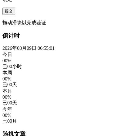
提交
拖动滑块以完成验证
倒计时
2026年08月09日 06:55:01
今日
00%
已
00
小时
本周
00%
已
00
天
本月
00%
已
00
天
今年
00%
已
00
月
随机文章