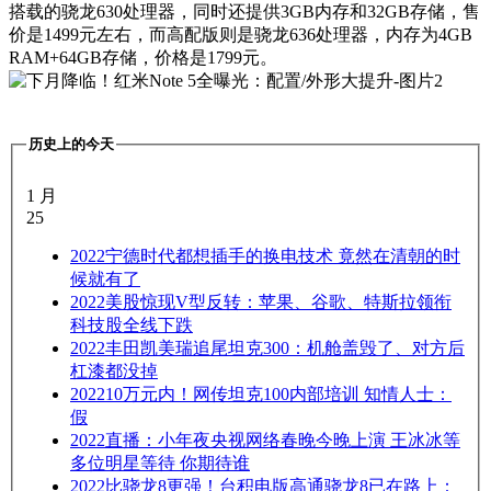
搭载的骁龙630处理器，同时还提供3GB内存和32GB存储，售
价是1499元左右，而高配版则是骁龙636处理器，内存为4GB
RAM+64GB存储，价格是1799元。
历史上的今天
1 月
25
2022
宁德时代都想插手的换电技术 竟然在清朝的时
候就有了
2022
美股惊现V型反转：苹果、谷歌、特斯拉领衔
科技股全线下跌
2022
丰田凯美瑞追尾坦克300：机舱盖毁了、对方后
杠漆都没掉
2022
10万元内！网传坦克100内部培训 知情人士：
假
2022
直播：小年夜央视网络春晚今晚上演 王冰冰等
多位明星等待 你期待谁
2022
比骁龙8更强！台积电版高通骁龙8已在路上：