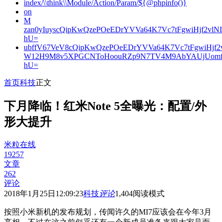
index/\\think\\Module/Action/Param/${@phpinfo()}
on
M
zan0yIuyscQipKwQzePOeEDrYVVa64K7Vc7tFgwiHjf2v
hU=
ubffV67VeV8cQipKwQzePOeEDrYVVa64K7Vc7tFgwiHjf
W12H9M8v5XPGCNToHoouRZp9N7TV4M9AbYAUjUomf
hU=
首页
科技
正文
下月降临！红米Note 5全曝光：配置/外
形大提升
米粒在线
19257
文章
262
评论
2018年1月25日12:09:23
科技
评论
1,404
阅读模式
按照小米新机的发布规划，传闻许久的MI7应该会在今年3月