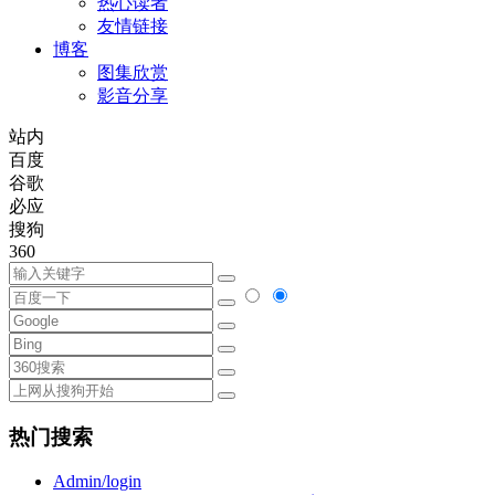
热心读者
友情链接
博客
图集欣赏
影音分享
站内
百度
谷歌
必应
搜狗
360
热门搜索
Admin/login