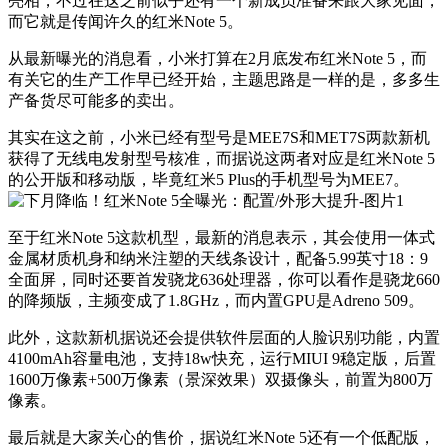
亮相，不过在这之前似乎还有一个新成员准备来跟大家见面，
而它就是传闻许久的红米Note 5。
从最新曝光的消息看，小米打算在2月底发布红米Note 5，而
有关它的生产工作早已经开始，主题思路是一样的是，多多生
产备货尽可能多的卖出。
其实在这之前，小米已经有型号是MEE7S和MET7S两款新机
获得了无线电发射型号核准，而据说这两者对应是红米Note 5
的公开版和移动版，毕竟红米5 Plus的手机型号为MEE7。
至于红米Note 5这款机型，最新的消息表示，其会使用一体式
金属材质机身和纳米注塑的天线条设计，配备5.99英寸18：9
全面屏，同时还要首发骁龙636处理器，你可以看作是骁龙660
的降频版，主频变成了1.8GHz，而内置GPU是Adreno 509。
此外，这款新机据说还会提供软件层面的人脸识别功能，内置
4100mAh容量电池，支持18w快充，运行MIUI 9稳定版，后置
1600万像素+500万像素（景深效果）双摄像头，前置为800万
像素。
最后就是大家关心的售价，据说红米Note 5还有一个低配版，