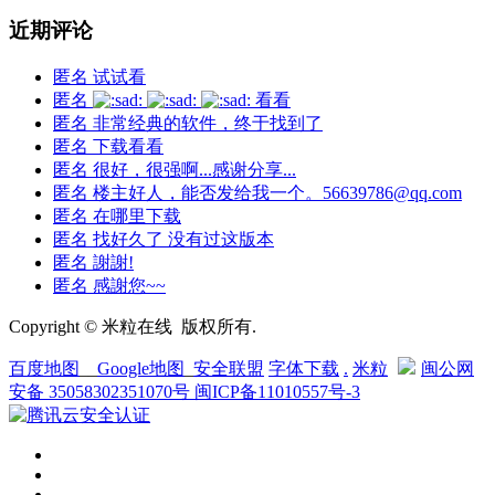
近期评论
匿名
试试看
匿名
看看
匿名
非常经典的软件，终于找到了
匿名
下载看看
匿名
很好，很强啊...感谢分享...
匿名
楼主好人，能否发给我一个。56639786@qq.com
匿名
在哪里下载
匿名
找好久了 没有过这版本
匿名
謝謝!
匿名
感謝您~~
Copyright © 米粒在线 版权所有.
百度地图
__
Google地图
_
安全联盟
字体下载
.
米粒
闽公网
安备 35058302351070号
闽ICP备11010557号-3