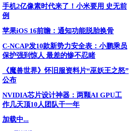
手机2亿像素时代来了！小米要用 史无前
例
苹果iOS 16前瞻：通知功能脱胎换骨
C-NCAP发10款新势力安全表：小鹏乘员
保护强到惊人 最差的惨不忍睹
《魔兽世界》怀旧服资料片“巫妖王之怒”
公布
NVIDIA芯片设计神器：两颗AI GPU工
作几天顶10人团队干一年
加载中...