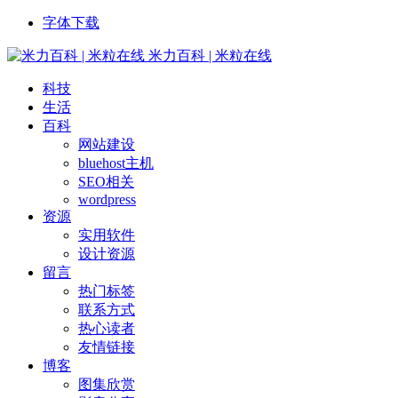
字体下载
米力百科 | 米粒在线
科技
生活
百科
网站建设
bluehost主机
SEO相关
wordpress
资源
实用软件
设计资源
留言
热门标签
联系方式
热心读者
友情链接
博客
图集欣赏