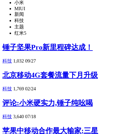
小米
MIUI
新闻
科技
主题
红米5
锤子坚果Pro新里程碑达成！
科技
1,032
09/27
北京移动4G套餐流量下月升级
科技
1,769
02/24
评论:小米硬实力,锤子纯吆喝
科技
3,640
07/18
苹果中移动合作最大输家:三星