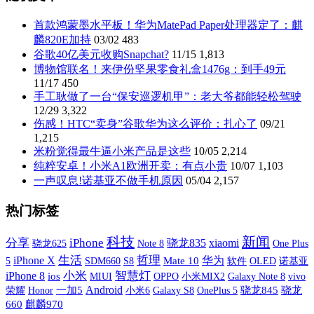
首款鸿蒙墨水平板！华为MatePad Paper处理器定了：麒
麟820E加持
03/02
483
谷歌40亿美元收购Snapchat?
11/15
1,813
博物馆联名！来伊份坚果零食礼盒1476g：到手49元
11/17
450
手工耿做了一台“保安巡逻机甲”：老大爷都能轻松驾驶
12/29
3,322
伤感！HTC“卖身”谷歌华为这么评价：扎心了
09/21
1,215
米粉觉得最牛逼小米产品是这些
10/05
2,214
纯粹安卓！小米A1欧洲开卖：有点小贵
10/07
1,103
一声叹息!诺基亚不做手机原因
05/04
2,157
热门标签
科技
新闻
分享
iPhone
xiaomi
骁龙835
One Plus
骁龙625
Note 8
iPhone X
生活
哲理
华为
5
SDM660
S8
Mate 10
软件
OLED
诺基亚
小米
智慧灯
iPhone 8
ios
MIUI
OPPO
小米MIX2
Galaxy Note 8
vivo
Android
荣耀
一加5
小米6
Galaxy S8
OnePlus 5
骁龙845
骁龙
Honor
660
麒麟970