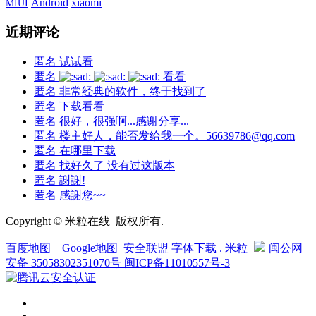
xiaomi
Android
MIUI
近期评论
匿名
试试看
匿名
看看
匿名
非常经典的软件，终于找到了
匿名
下载看看
匿名
很好，很强啊...感谢分享...
匿名
楼主好人，能否发给我一个。56639786@qq.com
匿名
在哪里下载
匿名
找好久了 没有过这版本
匿名
謝謝!
匿名
感謝您~~
Copyright © 米粒在线 版权所有.
百度地图
__
Google地图
_
安全联盟
字体下载
.
米粒
闽公网
安备 35058302351070号
闽ICP备11010557号-3