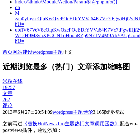
index/\\think\\Module/Action/Param/${@phpinfo()}
on
M
zan0yIuyscQipKwQzePOeEDrYVVa64K7Vc7tFgwiHjf2v
hU=
ubffV67VeV8cQipKwQzePOeEDrYVVa64K7Vc7tFgwiHjf
W12H9M8v5XPGCNToHoouRZp9N7TV4M9AbYAUjUomf
hU=
首页
网站建设
wordpress主题
正文
近期浏览最多（热门）文章添加缩略图
米粒在线
19257
文章
262
评论
2013年6月27日20:54:09
wordpress主题
评论
3,165
阅读模式
之前写过
《替换HotNews Pro主题热门文章调用函数》
配合wp-
postviews插件，通过添加：