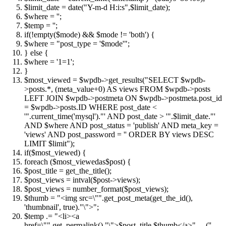
$limit_date
=
date
(
"Y-m-d H:i:s"
,
$limit_date
);
$where
=
''
;
$temp
=
''
;
if
(!
empty
(
$mode
) &&
$mode
!= 'both') {
$where
=
"post_type = '$mode'"
;
}
else
{
$where
= '1=1';
}
$most_viewed
=
$wpdb
->get_results(
"SELECT $wpdb-
>posts.*, (meta_value+0) AS views FROM $wpdb->posts
LEFT JOIN $wpdb->postmeta ON $wpdb->postmeta.post_id
= $wpdb->posts.ID WHERE post_date <
'"
.current_time('mysql').
"' AND post_date > '"
.
$limit_date
.
"'
AND $where AND post_status = 'publish' AND meta_key =
'views' AND post_password = '' ORDER BY views DESC
LIMIT $limit"
);
if
(
$most_viewed
) {
foreach
(
$most_viewed
as
$post
) {
$post_title
= get_the_title();
$post_views
=
intval
(
$post
->views);
$post_views
= number_format(
$post_views
);
$thumb
=
"<img src=\""
.get_post_meta(get_the_id(),
'thumbnail', true).
"\">"
;
$temp
.=
"<li><a
href=\""
.get_permalink().
"\">$post_title,$thumb</a>"
.__(
''
,