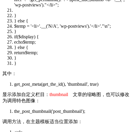
'wp-postviews').
"</li>"
;
}
}
else
{
$temp
= '<li>'.__('N/A', 'wp-postviews').'</li>'.
"\n"
;
}
if
(
$display
) {
echo
$temp
;
}
else
{
return
$temp
;
}
}
其中：
get_post_meta(get_the_id(), 'thumbnail', true)
显示添加自定义栏目：
thumbnail
文章的缩略图，也可以修改
为调用特色图像：
the_post_thumbnail('post_thumbnail');
调用方法，在主题模板适当位置添加：