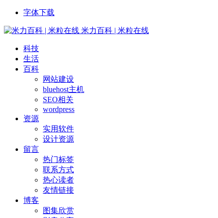
字体下载
米力百科 | 米粒在线
科技
生活
百科
网站建设
bluehost主机
SEO相关
wordpress
资源
实用软件
设计资源
留言
热门标签
联系方式
热心读者
友情链接
博客
图集欣赏