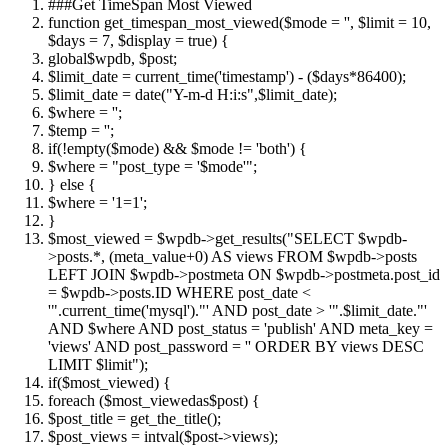
###Get TimeSpan Most Viewed
function
get_timespan_most_viewed(
$mode
=
''
,
$limit
= 10,
$days
= 7,
$display
= true) {
global
$wpdb
,
$post
;
$limit_date
= current_time('timestamp') - (
$days
*86400);
$limit_date
=
date
(
"Y-m-d H:i:s"
,
$limit_date
);
$where
=
''
;
$temp
=
''
;
if
(!
empty
(
$mode
) &&
$mode
!= 'both') {
$where
=
"post_type = '$mode'"
;
}
else
{
$where
= '1=1';
}
$most_viewed
=
$wpdb
->get_results(
"SELECT $wpdb-
>posts.*, (meta_value+0) AS views FROM $wpdb->posts
LEFT JOIN $wpdb->postmeta ON $wpdb->postmeta.post_id
= $wpdb->posts.ID WHERE post_date <
'"
.current_time('mysql').
"' AND post_date > '"
.
$limit_date
.
"'
AND $where AND post_status = 'publish' AND meta_key =
'views' AND post_password = '' ORDER BY views DESC
LIMIT $limit"
);
if
(
$most_viewed
) {
foreach
(
$most_viewed
as
$post
) {
$post_title
= get_the_title();
$post_views
=
intval
(
$post
->views);