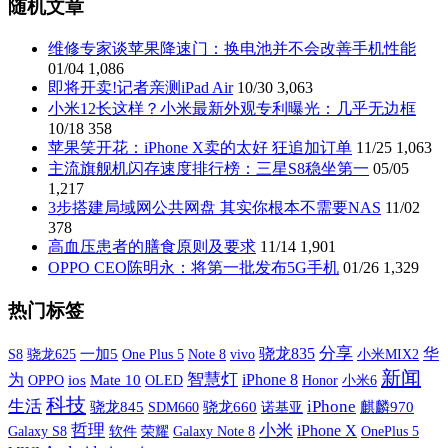
随机文章
维修专家谈苹果降速门：换电池并不会改善手机性能
01/04
1,086
即将开卖!记者亲测iPad Air
10/30
3,063
小米12长这样？小米最新外观专利曝光：几乎无边框
10/18
358
苹果笑开花：iPhone X卖的太好 狂追加订单
11/25
1,063
主流旗舰机闪存速度排行榜：三星S8稳坐第一
05/05
1,217
3步搭建局域网公共网盘 其实你根本不需要NAS
11/02
378
高血压患者的膳食原则及要求
11/14
1,901
OPPO CEO陈明永：将第一批发布5G手机
01/26
1,329
热门标签
分享
骁龙835
华
S8
一加5
One Plus 5
vivo
小米MIX2
骁龙625
Note 8
新闻
智慧灯
为
iPhone 8
OPPO
ios
Mate 10
OLED
小米6
Honor
科技
生活
iPhone
骁龙845
SDM660
骁龙660
诺基亚
麒麟970
哲理
小米
iPhone X
Galaxy S8
软件
荣耀
Galaxy Note 8
OnePlus 5