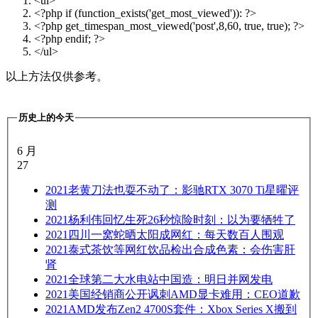
<ul>
<?php
if
(function_exists('get_most_viewed')): ?>
<?php get_timespan_most_viewed('post',8,60, true, true); ?>
<?php
endif
; ?>
</ul>
以上方法仅供参考。
历史上的今天
6 月
27
2021
老黄刀法也耍不动了：影驰RTX 3070 Ti星曜评
测
2021
杨利伟回忆生死26秒惊险时刻：以为要牺牲了
2021
四川一窝蛇晒太阳成网红：每天数百人围观
2021
泰式茶饮等网红饮品检出合成色素：会伤害肝
肾
2021
全球第二大水电站中国造：明日并网发电
2021
美国经销商公开讽刺AMD显卡难用：CEO道歉
2021
AMD发布Zen2 4700S套件：Xbox Series X搬到