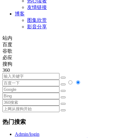
热心读者
友情链接
博客
图集欣赏
影音分享
站内
百度
谷歌
必应
搜狗
360
热门搜索
Admin/login