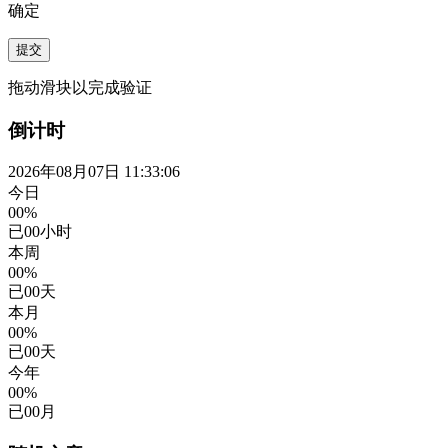
确定
提交
拖动滑块以完成验证
倒计时
2026年08月07日 11:33:07
今日
00%
已
00
小时
本周
00%
已
00
天
本月
00%
已
00
天
今年
00%
已
00
月