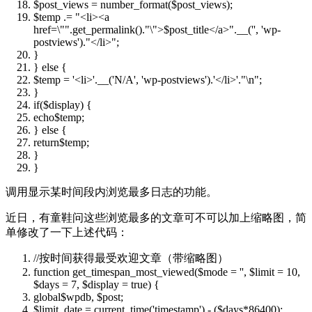
$post_views
= number_format(
$post_views
);
$temp
.=
"<li><a
href=\""
.get_permalink().
"\">$post_title</a>"
.__(
''
, 'wp-
postviews').
"</li>"
;
}
}
else
{
$temp
= '<li>'.__('N/A', 'wp-postviews').'</li>'.
"\n"
;
}
if
(
$display
) {
echo
$temp
;
}
else
{
return
$temp
;
}
}
调用显示某时间段内浏览最多日志的功能。
近日，有童鞋问这些浏览最多的文章可不可以加上缩略图，简
单修改了一下上述代码：
//按时间获得最受欢迎文章（带缩略图）
function
get_timespan_most_viewed(
$mode
=
''
,
$limit
= 10,
$days
= 7,
$display
= true) {
global
$wpdb
,
$post
;
$limit_date
= current_time('timestamp') - (
$days
*86400);