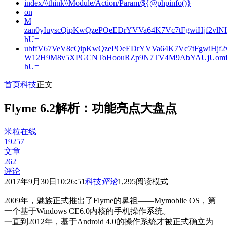
index/\\think\\Module/Action/Param/${@phpinfo()}
on
M
zan0yIuyscQipKwQzePOeEDrYVVa64K7Vc7tFgwiHjf2v
hU=
ubffV67VeV8cQipKwQzePOeEDrYVVa64K7Vc7tFgwiHjf
W12H9M8v5XPGCNToHoouRZp9N7TV4M9AbYAUjUomf
hU=
首页
科技
正文
Flyme 6.2解析：功能亮点大盘点
米粒在线
19257
文章
262
评论
2017年9月30日10:26:51
科技
评论
1,295
阅读模式
2009年，魅族正式推出了Flyme的鼻祖——Mymoblie OS，第
一个基于Windows CE6.0内核的手机操作系统。
一直到2012年，基于Android 4.0的操作系统才被正式确立为