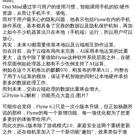
Mind。
Ond Mind通过学习用户的使用习惯，智能调用手机的软/硬件
资源，从而让手机不卡、省电。
而对于用户最关心的隐私问题，他表示包括Flyme在内的手机
操作系统，基本都具备了完善的数据以及隐私保护机制，再加
上如今不少机器算法只在本地（手机端）运行，所以用户可以
放心。
其实，未来AI都需要依靠本地以及云端相互协作运算。
但在目前，由于云端布局尚未完善，AI采用本地运算的比重
更大，这当中除了要借助Flyme这种软件系统层面之外，在硬
件层面例如处理器上都有不少先例支持了AI运算。
例如在这个月初推出的麒麟970，刚发布的苹果A11，均整合
了用于AI运算的模块，保证手机智能的同时让本地硬件承担
更多的数据处理工作。
而到未来，交由云端处理的数据比重将会增大。
可能你会觉得，Flyme 6.2只是一次小版本升级，但正如杨颜所
说的那样，Flyme的每一个新增功能、每一项优化都为了把更
多更好的体验带给用户。
而此次的6.2版本除了游戏模式2.0、家庭安全这两个重磅更新
之外，还在相机里加入了一个新功能“趣拍”，效果类似于激