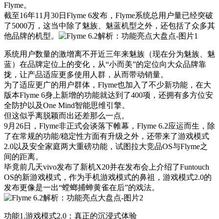
Flyme。
截至16年11月30日Flyme 6发布，Flyme系统总用户量已经突破
了5000万，这当中除了魅族、魅蓝机型之外，还包括了众多其
他品牌的机型。
系统用户数量的激增离不开近三年来魅族（现在分为魅族、魅
蓝）在品牌定位上的变化，从“小而美”的定位向大众品牌靠
拢，让产品适应更多使用人群，从而带动销量。
为了适应更广的用户群体，Flyme也加入了不少新功能，在大
版本Flyme 6身上新增的功能就达到了400项，还拥有多方位安
全防护以及One Mind智能思维引擎。
但这似乎离脱颖而出还差那么一点。
9月26日，Flyme非正式会谈落下帷幕，Flyme 6.2应运而生，除
了在常规的功能/稳定性方面有升级之外，还带来了游戏模式
2.0以及安全家庭两大重磅功能，试图拉大竞品OS与Flyme之
间的距离。
毕竟前几天vivo发布了新机X20并在发布会上介绍了Funtouch
OS的新游戏模式，作为手机游戏模式的鼻祖，游戏模式2.0的
发布更像是一出“螳螂捕蝉黄雀在后”的戏法。
功能1.游戏模式2.0：真正的沉浸式体验