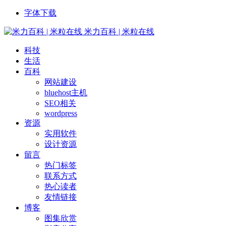
字体下载
米力百科 | 米粒在线
科技
生活
百科
网站建设
bluehost主机
SEO相关
wordpress
资源
实用软件
设计资源
留言
热门标签
联系方式
热心读者
友情链接
博客
图集欣赏