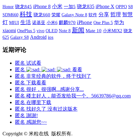
小米
iPhone X
iPhone 8
骁龙835
骁龙845
一加5
OPPO
S8
Honor
科技
分享
哲理
智慧
SDM660
骁龙660
荣耀
Galaxy Note 8
软件
灯
生活
iPhone
华为
MIUI
诺基亚
小米6
麒麟970
One Plus 5
新闻
xiaomi
OnePlus 5
vivo
OLED
Mate 10
小米MIX2
Note 8
骁龙
Android
Galaxy S8
ios
625
近期评论
匿名
试试看
匿名
看看
匿名
非常经典的软件，终于找到了
匿名
下载看看
匿名
很好，很强啊...感谢分享...
匿名
楼主好人，能否发给我一个。56639786@qq.com
匿名
在哪里下载
匿名
找好久了 没有过这版本
匿名
謝謝!
匿名
感謝您~~
Copyright © 米粒在线 版权所有.