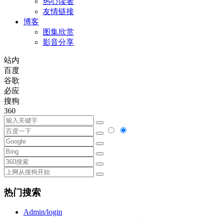
热心读者
友情链接
博客
图集欣赏
影音分享
站内
百度
谷歌
必应
搜狗
360
热门搜索
Admin/login