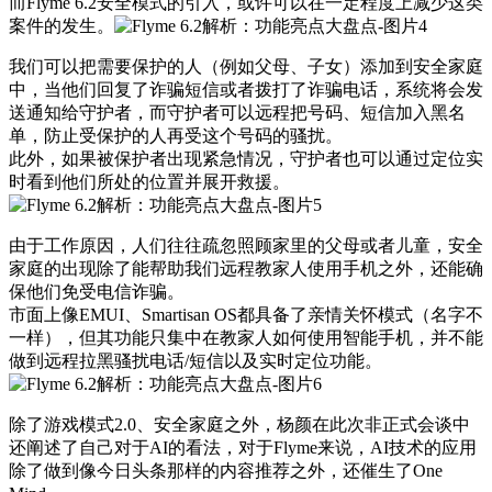
而Flyme 6.2安全模式的引入，或许可以在一定程度上减少这类
案件的发生。
我们可以把需要保护的人（例如父母、子女）添加到安全家庭
中，当他们回复了诈骗短信或者拨打了诈骗电话，系统将会发
送通知给守护者，而守护者可以远程把号码、短信加入黑名
单，防止受保护的人再受这个号码的骚扰。
此外，如果被保护者出现紧急情况，守护者也可以通过定位实
时看到他们所处的位置并展开救援。
由于工作原因，人们往往疏忽照顾家里的父母或者儿童，安全
家庭的出现除了能帮助我们远程教家人使用手机之外，还能确
保他们免受电信诈骗。
市面上像EMUI、Smartisan OS都具备了亲情关怀模式（名字不
一样），但其功能只集中在教家人如何使用智能手机，并不能
做到远程拉黑骚扰电话/短信以及实时定位功能。
除了游戏模式2.0、安全家庭之外，杨颜在此次非正式会谈中
还阐述了自己对于AI的看法，对于Flyme来说，AI技术的应用
除了做到像今日头条那样的内容推荐之外，还催生了One