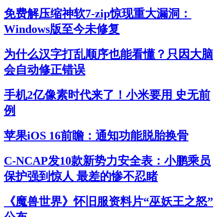
免费解压缩神软7-zip惊现重大漏洞：
Windows版至今未修复
为什么汉字打乱顺序也能看懂？只因大脑
会自动修正错误
手机2亿像素时代来了！小米要用 史无前
例
苹果iOS 16前瞻：通知功能脱胎换骨
C-NCAP发10款新势力安全表：小鹏乘员
保护强到惊人 最差的惨不忍睹
《魔兽世界》怀旧服资料片“巫妖王之怒”
公布