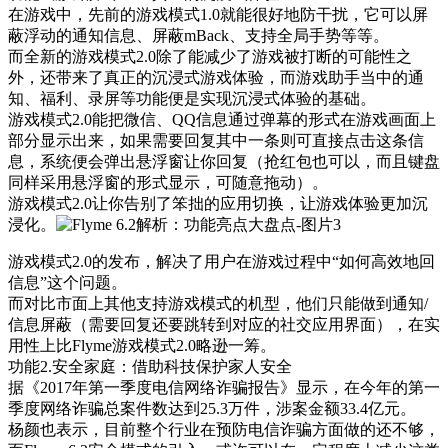
在游戏中，先前的游戏模式1.0就能很好地防干扰，它可以屏
蔽浮动的通知信息、屏蔽mBack、支持全局手势等等。
而全新的游戏模式2.0除了能减少了游戏被打断的可能性之
外，还带来了真正的沉浸式游戏体验，而游戏助手当中的通
知、福利、录屏等功能便是实现沉浸式体验的基础。
游戏模式2.0能把微信、QQ信息通过弹幕的形式在游戏画面上
部分显示出来，如果需要回复其中一条则可直接点击这条信
息，系统便会弹出悬浮窗让你回复（抢红包也可以，而且键盘
同样采用悬浮窗的形式显示，可随意拖动）。
游戏模式2.0让你告别了笨拙的应用切换，让游戏体验更加沉
浸化。
游戏模式2.0的发布，解决了用户在游戏过程中“如何高效地回
信息”这个问题。
而对比市面上其他支持游戏模式的机型，他们只能做到通知/
信息屏蔽（需要回复还要跳转到对应的社交应用界面），在实
用性上比Flyme游戏模式2.0略逊一筹。
功能2.安全家庭：借助科技保护家人安全
据《2017年第一季度电信网络诈骗报告》显示，在今年的第一
季度网络诈骗总案件数达到25.3万件，涉案金额33.4亿元。
杨颜也表示，目前整个行业在预防电信诈骗方面做的还不够，