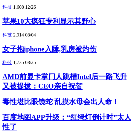
科技
1,608
12/26
苹果10大疯狂专利显示其野心
科技
2,914
08/04
女子抱iphone入睡,乳房被灼伤
科技
1,735
08/25
AMD前显卡掌门人跳槽Intel后一路飞升
又被提拔：CEO亲自祝贺
毒性堪比眼镜蛇 乱摸水母会出人命！
百度地图APP升级：“红绿灯倒计时”太人
性了