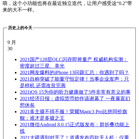
萌，这个小功能也将在最近独立迭代，让用户感受这“0.2”带
来的大不一样。
历史上的今天
9 月
30
2021
国产128层QLC闪存即将量产 权威机构实测：
密度超过三星、美光
2021
网友爆料的iPhone 13问题汇总：你遇到了吗？
2021
自称突破了能量守恒定律！当事企业发声：只
是样机 还需改良完善
2021
iOS 15为你的听力健康做了5件非常有意义的事
2021
经济日报：虚拟货币炒作该谢幕了 一夜暴富幻
想休矣
2021
多主摄不得不服！荣耀Magic3 Pro比拼同价旗
舰：谁才是多摄之王
2021
微信Android 8.0.15正式版发布：群折叠功能上
线
2021
大疆遇到对手了！道通发布四款无人机：仅重