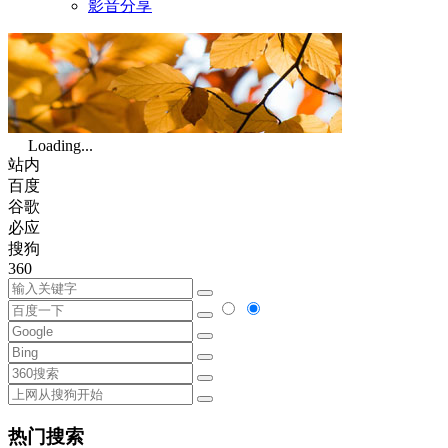
影音分享
Loading...
站内
百度
谷歌
必应
搜狗
360
热门搜索