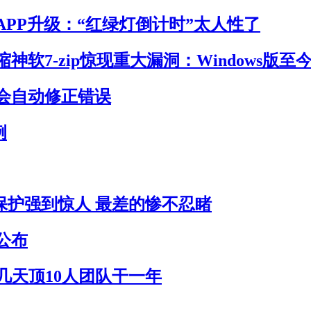
APP升级：“红绿灯倒计时”太人性了
神软7-zip惊现重大漏洞：Windows版至
会自动修正错误
例
员保护强到惊人 最差的惨不忍睹
公布
作几天顶10人团队干一年