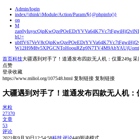
Admin/login
index/\\think\\Module/Action/Param/${@phpinfo()}
on
M
zan0yIuyscQipKwQzePOeEDrYVVa64K7Vc7tFgwiHjf2v
hU=
ubffV67VeV8cQipKwQzePOeEDrYVVa64K7Vc7tFgwiHjf
W12H9M8v5XPGCNToHoouRZp9N7TV4M9AbYAUjUomf
首页
科技
大疆遇到对手了！道通发布四款无人机：仅重249g 采
点赞
登录收藏
https://www.miliol.org/107548.html
复制链接
复制链接
大疆遇到对手了！道通发布四款无人机：仅重
米粒
27370
文章
53
评论
2021年9月30日12:54:58
科技
评论
440
阅读模式