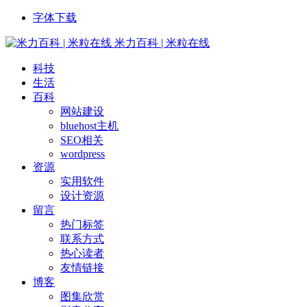
字体下载
米力百科 | 米粒在线
科技
生活
百科
网站建设
bluehost主机
SEO相关
wordpress
资源
实用软件
设计资源
留言
热门标签
联系方式
热心读者
友情链接
博客
图集欣赏