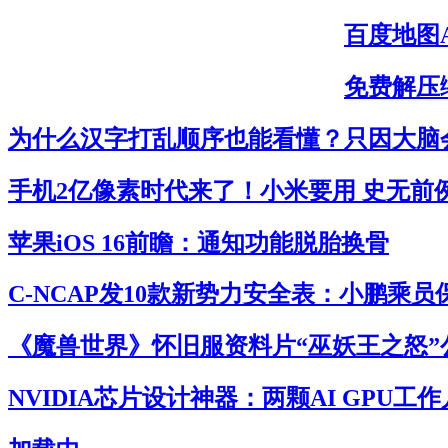
百度地图
免费解压缩
为什么汉字打乱顺序也能看懂？只因大脑
手机2亿像素时代来了！小米要用 史无前
苹果iOS 16前瞻：通知功能脱胎换骨
C-NCAP发10款新势力安全表：小鹏乘
《魔兽世界》怀旧服资料片“巫妖王之怒”
NVIDIA芯片设计神器：两颗AI GPU工