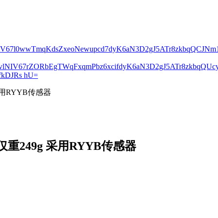
lNIV67l0wwTmqKdsZxeoNewupcd7dyK6aN3D2gJ5ATr8zkbqQCJN
2vlNIV67rZORbEgTWqFxqmPbz6xcifdyK6aN3D2gJ5ATr8zkbqQ
kDJRs hU=
用RYYB传感器
249g 采用RYYB传感器