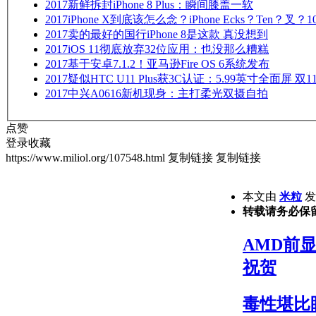
2017
新鲜拆封iPhone 8 Plus：瞬间膝盖一软
2017
iPhone X到底该怎么念？iPhone Ecks？Ten？叉？1
2017
卖的最好的国行iPhone 8是这款 真没想到
2017
iOS 11彻底放弃32位应用：也没那么糟糕
2017
基于安卓7.1.2！亚马逊Fire OS 6系统发布
2017
疑似HTC U11 Plus获3C认证：5.99英寸全面屏 双
2017
中兴A0616新机现身：主打柔光双摄自拍
点赞
登录收藏
https://www.miliol.org/107548.html
复制链接
复制链接
本文由
米粒
发表
转载请务必保
AMD前显
祝贺
毒性堪比