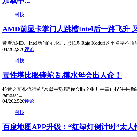
加载中...
科技
AMD前显卡掌门人跳槽Intel后一路飞升
常看AMD、Intel新闻的朋友，恐怕对Raja Koduri这个名字不
04/20
2,870
评论
科技
毒性堪比眼镜蛇 乱摸水母会出人命！
抖音之前很流行的“水母手势舞”你会吗？张开手掌再捏住手指
&mdash...
04/20
2,520
评论
科技
百度地图APP升级：“红绿灯倒计时”太人