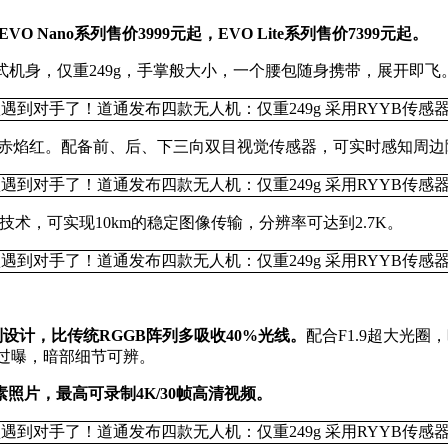
VO Nano系列售价3999元起，EVO Lite系列售价7399元起。
采用折叠式机身，仅重249g，手掌般大小，一个腰包随身携带，展开即飞
川白、赤焰红。配备前、后、下三向双目视觉传感器，可实时感知
新的图传技术，可实现10km的稳定图像传输，分辨率可达到2.7K。
滤色阵列设计，比传统RGGB阵列多吸收40%光线。
配合F1.9超大光圈
过曝，暗部细节可辨。
万像素照片，最高可录制4K/30帧高清视频。