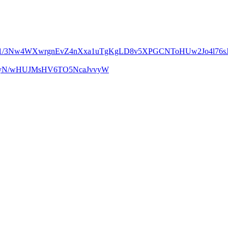
m1/3Nw4WXwrgnEvZ4nXxa1uTgKgLD8v5XPGCNToHUw2Jo4l76sJ
UcyN/wHUJMsHV6TO5NcaJvvyW