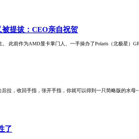
 又被提拔：CEO亲自祝贺
陌生。 此前作为AMD显卡掌门人、一手操办了Polaris（北极星）GP
向后拉，收回手指，张开手指，你就可以得到一只简略版的水母~
性了