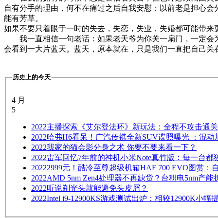
自有分手的理由，何不在痛过之后自我安慰：以前老是担心会
能有芳草。
如果不要只着眼于一时的失去，失恋，失业，失婚都可能带来
我一直相信一句老话：如果老天爷为你关一扇门，一定会为
会看到一大片蓝天。蓝天，原本就在，只是我们一直把自己关
历史上的今天
4 月
5
2022
主播探索《艾尔登法环》新玩法：全程不攻击通关
2022
哈弗H6看呆！广汽传祺全新SUV谍照曝光 ：混
2022
我家的猫会影分身之术 你要不要来看一下？
2022
雷军回忆7年前的神机小米Note真竹版：每一台都
2022
2999元！酷冷至尊超级机箱HAF 700 EVO图赏
2022
AMD 5nm Zen4处理器不再缺货？台积电5nm产能
2022
听说剃光头就能避免头皮屑？
2022
Intel i9-12900KS游戏测试出炉：相较12900K小幅