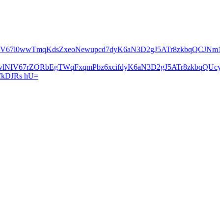
lNIV67l0wwTmqKdsZxeoNewupcd7dyK6aN3D2gJ5ATr8zkbqQCJN
2vlNIV67rZORbEgTWqFxqmPbz6xcifdyK6aN3D2gJ5ATr8zkbqQ
kDJRs hU=