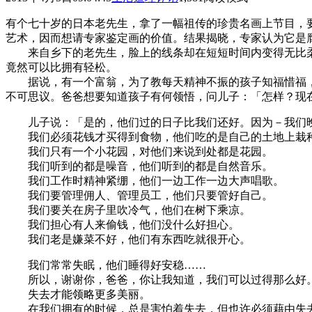
有个七十岁的日本老先生，拿了一幅祖传的珍贵名画上节目，
艺术，因而想请专家鉴定画的价值。结果揭晓，专家认为它是
来自乡下的老先生，脸上的线条却在短短时间内变得无比柔
竟然可以比拥有轻松。
据说，有一个富翁，为了教每天精神不振的孩子知福惜福，
不可思议。爸爸想要知道孩子有何领悟，问儿子：「怎样？现
儿子说：「是的，他们过的日子比我们还好。因为－我们晚
我们必须花钱才买得到食物，他们吃的是自己的土地上栽
我们只有一个小花园，对他们来说到处都是花园。
我们听到的都是噪音，他们听到的都是自然音乐。
我们工作时精神紧绷，他们一边工作一边大声唱歌。
我们要管理佣人、管理员工，他们只要管好自己。
我们要关在房子里吹冷气，他们在树下乘凉。
我们担心有人来偷钱，他们没什么好担心。
我们老是嫌菜不好，他们有东西吃就很开心。
我们常常失眠，他们睡得好安稳……
所以，谢谢你，爸爸，你让我知道，我们可以过得那么好
失去才能领略更多美丽。
在我们拥有的时候，总是害怕着失去，但也许必须藉由失去