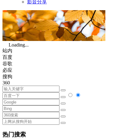
影音分享
Loading...
站内
百度
谷歌
必应
搜狗
360
热门搜索