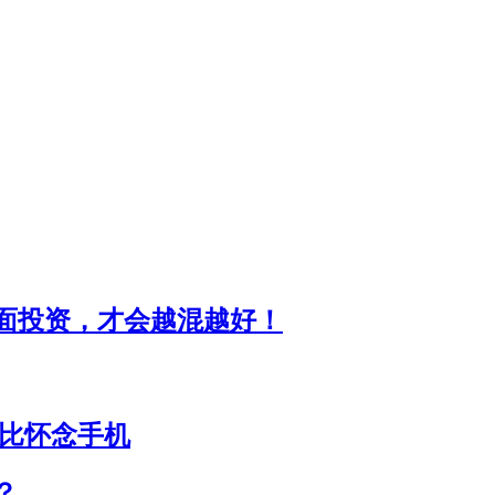
面投资，才会越混越好！
无比怀念手机
？