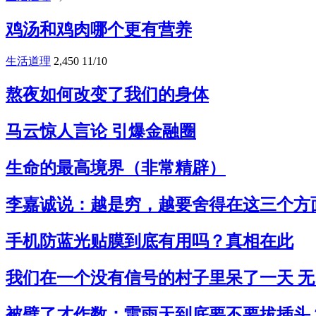
鸡汤和鸡肉哪个更有营养
生活道理
2,450
11/10
熬夜如何改变了我们的身体
马云惊人言论 引爆金融圈
生命的最高境界（非常精辟）
李嘉诚说：越是穷，越要舍得在这三个方
手机防蓝光贴膜到底有用吗？真相在此
我们在一个没有信号的村子里呆了一天 
被劈了才作数：雷雨天到底要不要拔插头