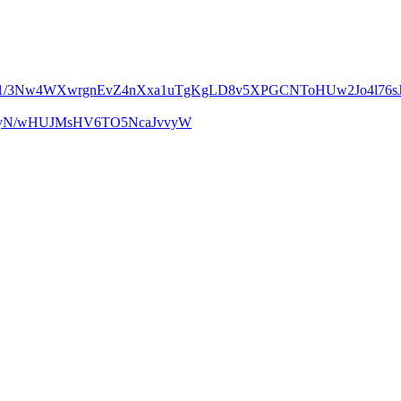
m1/3Nw4WXwrgnEvZ4nXxa1uTgKgLD8v5XPGCNToHUw2Jo4l76sJ
UcyN/wHUJMsHV6TO5NcaJvvyW