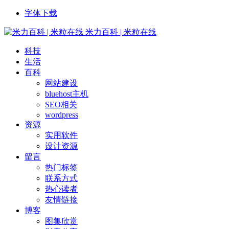
字体下载
米力百科 | 米粒在线
科技
生活
百科
网站建设
bluehost主机
SEO相关
wordpress
资源
实用软件
设计资源
留言
热门标签
联系方式
热心读者
友情链接
博客
图集欣赏