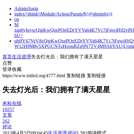
Admin/login
index/\\think\\Module/Action/Param/${@phpinfo()}
on
M
zan0yIuyscQipKwQzePOeEDrYVVa64K7Vc7tFgwiHjf2v
hU=
ubffV67VeV8cQipKwQzePOeEDrYVVa64K7Vc7tFgwiHjf
W12H9M8v5XPGCNToHoouRZp9N7TV4M9AbYAUjUomf
首页
生活道理
失去灯光后：我们拥有了满天星星
点赞
登录收藏
https://www.miliol.org/4777.html
复制链接
复制链接
失去灯光后：我们拥有了满天星星
米粒在线
19257
文章
262
评论
2013年4月5日09:04:45
生活道理
评论
1,581
阅读模式