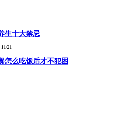
养生十大禁忌
11/21
餐怎么吃饭后才不犯困