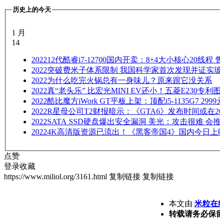
历史上的今天
1 月
14
2022
12代酷睿i7-12700国内开卖：8+4大小核心20线程 
2022
突破费米子体系限制 我国科学家首次发现并证实
2022
为什么吃完火锅总有一身味儿？原来跟它没关系
2022
真“老头乐” 比宏光MINI EV还小！五菱E230专利
2022
酷比魔方iWork GT平板上架：顶配i5-1135G7 299
2022
R星母公司T2财报暗示：《GTA6》发布时间或在202
2022
SATA SSD硬盘爆出安全漏洞 美光：攻击很难 会
2022
4K高清版资源已流出！《黑客帝国4》国内今日上
点赞
登录收藏
https://www.miliol.org/3161.html
复制链接
复制链接
本文由
米粒在
转载请务必保