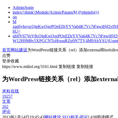
Admin/login
index/\\think\\Module/Action/Param/${@phpinfo()}
on
M
zan0yIuyscQipKwQzePOeEDrYVVa64K7Vc7tFgwiHjf2v
hU=
ubffV67VeV8cQipKwQzePOeEDrYVVa64K7Vc7tFgwiHjf
W12H9M8v5XPGCNToHoouRZp9N7TV4M9AbYAUjUomf
首页
网站建设
为WordPress链接关系（rel）添加external和nofol
点赞
登录收藏
https://www.miliol.org/3161.html
复制链接
复制链接
为WordPress链接关系（rel）添加external
米粒在线
19257
文章
262
评论
2013年1月14日19:45:43
网站建设
SEO相关
评论
2,438
阅读模式