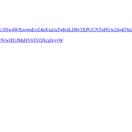
m1/3Nw4WXwrgnEvZ4nXxa1uTgKgLD8v5XPGCNToHUw2Jo4l76sJ
UcyN/wHUJMsHV6TO5NcaJvvyW