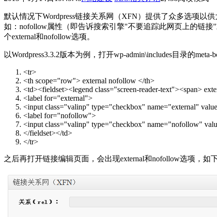
默认情况下Wordpress链接关系网（XFN）提供了众多
如：nofollow属性（即告诉搜索引擎"不要追踪此网页上的链
个external和nofollow选项。
以Wordpress3.3.2版本为例，打开wp-admin\includes目录的met
<tr>
<th scope="row"> external nofollow </th>
<td><fieldset><legend class="screen-reader-text"><span> ext
<label for="external">
<input class="valinp" type="checkbox" name="external" value=
<label for="nofollow">
<input class="valinp" type="checkbox" name="nofollow" valu
</fieldset></td>
</tr>
之后再打开链接编辑页面，会出现external和nofollow选项，如