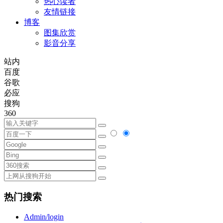
热心读者
友情链接
博客
图集欣赏
影音分享
站内
百度
谷歌
必应
搜狗
360
热门搜索
Admin/login