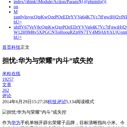
index/\\think\\Module/Action/Param/${@phpinfo()}
on
M
zan0yIuyscQipKwQzePOeEDrYVVa64K7Vc7tFgwiHjf2v
hU=
ubffV67VeV8cQipKwQzePOeEDrYVVa64K7Vc7tFgwiHjf
W12H9M8v5XPGCNToHoouRZp9N7TV4M9AbYAUjUomf
hU=
首页
科技
正文
担忧:华为与荣耀”内斗”或失控
米粒在线
19257
文章
262
评论
2014年6月29日15:27:28
科技
评论
5,134
阅读模式
作为
华为
手机单独开辟出荣耀子品牌，目标清晰指向小米。今