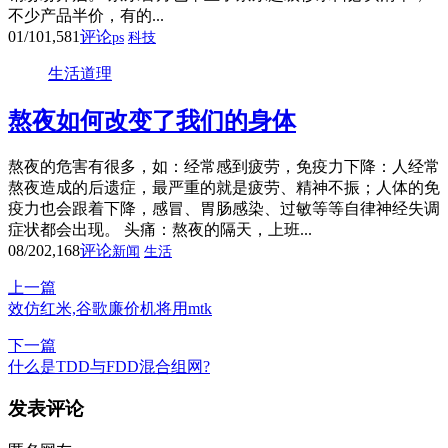
不少产品半价，有的...
01/10
1,581
评论
ps
科技
生活道理
熬夜如何改变了我们的身体
熬夜的危害有很多，如：经常感到疲劳，免疫力下降：人经常
熬夜造成的后遗症，最严重的就是疲劳、精神不振；人体的免
疫力也会跟着下降，感冒、胃肠感染、过敏等等自律神经失调
症状都会出现。 头痛：熬夜的隔天，上班...
08/20
2,168
评论
新闻
生活
上一篇
效仿红米,谷歌廉价机将用mtk
下一篇
什么是TDD与FDD混合组网?
发表评论