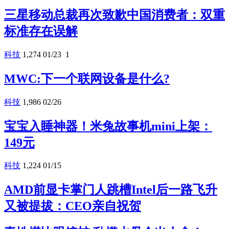
三星移动总裁再次致歉中国消费者：双重
标准存在误解
科技
1,274
01/23
1
MWC:下一个联网设备是什么?
科技
1,986
02/26
宝宝入睡神器！米兔故事机mini上架：
149元
科技
1,224
01/15
AMD前显卡掌门人跳槽Intel后一路飞升
又被提拔：CEO亲自祝贺