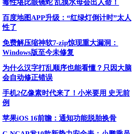
毒性堪比眼镜蛇 乱摸水母会出人命！
百度地图APP升级：“红绿灯倒计时”太人
性了
免费解压缩神软7-zip惊现重大漏洞：
Windows版至今未修复
为什么汉字打乱顺序也能看懂？只因大脑
会自动修正错误
手机2亿像素时代来了！小米要用 史无前
例
苹果iOS 16前瞻：通知功能脱胎换骨
C-NCAP发10款新势力安全表：小鹏乘员