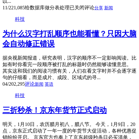
以...
11/22
1,085
给数据库做分表处理
已关闭评论
分享
新闻
科技
为什么汉字打乱顺序也能看懂？只因大脑
会自动修正错误
据央视新闻报道，研究表明，汉字的顺序不一定影响阅读。比
如有时你看完一段顺序被打乱的标题时仍然能够读懂意思。
其实这和我们的阅读习惯有关，人们在看文字时并不会逐字逐
句的仔细看，而是成片、成段、区域式的寻...
04/20
2,295
评论
新闻
英语
科技
三折秒杀！京东年货节正式启动
明天，1月10日，农历腊月初八，腊八节。 今天，1月9日，20
点，京东正式启动了一年一度的年货节大促活动，各种优惠促
销纷纷开启。 京东官方也奉上了京东超级秒杀日必买清单，