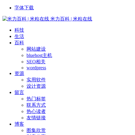
字体下载
米力百科 | 米粒在线
科技
生活
百科
网站建设
bluehost主机
SEO相关
wordpress
资源
实用软件
设计资源
留言
热门标签
联系方式
热心读者
友情链接
博客
图集欣赏