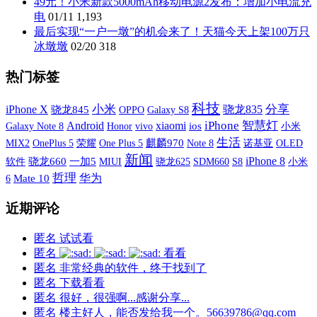
49元！小米新款5000mAh移动电源2发布：增加小电流充
电
01/11
1,193
最后实现“一户一墩”的机会来了！天猫今天上架100万只
冰墩墩
02/20
318
热门标签
科技
iPhone X
小米
分享
骁龙835
骁龙845
OPPO
Galaxy S8
xiaomi
iPhone
智慧灯
Android
Galaxy Note 8
vivo
ios
小米
Honor
生活
MIX2
OnePlus 5
荣耀
One Plus 5
麒麟970
诺基亚
OLED
Note 8
新闻
iPhone 8
软件
骁龙660
一加5
MIUI
SDM660
S8
小米
骁龙625
哲理
华为
6
Mate 10
近期评论
匿名
试试看
匿名
看看
匿名
非常经典的软件，终于找到了
匿名
下载看看
匿名
很好，很强啊...感谢分享...
匿名
楼主好人，能否发给我一个。56639786@qq.com