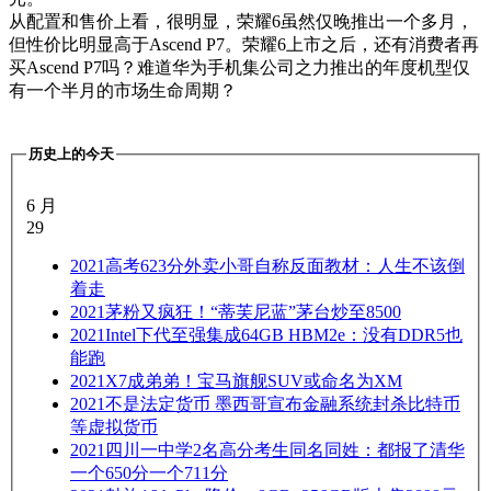
从配置和售价上看，很明显，荣耀6虽然仅晚推出一个多月，
但性价比明显高于Ascend P7。荣耀6上市之后，还有消费者再
买Ascend P7吗？难道华为手机集公司之力推出的年度机型仅
有一个半月的市场生命周期？
历史上的今天
6 月
29
2021
高考623分外卖小哥自称反面教材：人生不该倒
着走
2021
茅粉又疯狂！“蒂芙尼蓝”茅台炒至8500
2021
Intel下代至强集成64GB HBM2e：没有DDR5也
能跑
2021
X7成弟弟！宝马旗舰SUV或命名为XM
2021
不是法定货币 墨西哥宣布金融系统封杀比特币
等虚拟货币
2021
四川一中学2名高分考生同名同姓：都报了清华
一个650分一个711分