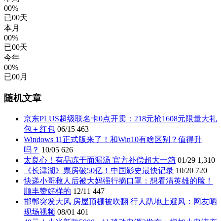
00%
已
00
天
本月
00%
已
00
天
今年
00%
已
00
月
随机文章
京东PLUS超级联名卡0点开卖：218元抢1608元限量大礼
包＋红包
06/15
463
Windows 11正式版来了！和Win10有啥区别？值得升
吗？
10/05
626
太良心！有品冻干面漏汤 官方补偿超大一箱
01/29
1,310
《长津湖》票房破50亿！中国影史最快记录
10/20
720
快递小哥救人后被大妈强行摘口罩：想看清英雄的脸！
顺丰赞好样的
12/11
447
邯郸突发大风 房屋顶棚被吹翻 行人趴地上避风：网友晒
现场视频
08/01
401