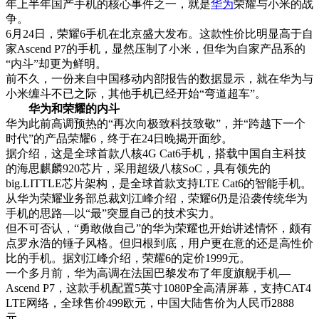
年上半年国产手机的核心事件之一，就是
华为
荣耀与小米的战
争。
6月24日，荣耀6手机在北京盛大发布。这款性价比明显高于自
家Ascend P7的手机，显然压制了小米，但华为自家产品系的
“内斗”却更为鲜明。
前不久，一份来自中国移动内部报告的数据显示，就在华为与
小米缠斗不已之际，其他手机已经开始“弯道超车”。
华为和荣耀的内斗
华为此前高调预热的“再次向极致科技致敬”，并“跨越下一个
时代”的产品荣耀6，终于在24日晚揭开面纱。
据介绍，这是全球首款八核4G Cat6手机，搭载中国自主科技
的海思麒麟920芯片，采用超级八核SoC，具有领先的
big.LITTLE芯片架构，是全球首款支持LTE Cat6的智能手机。
从华为荣耀业务部总裁刘江峰介绍，荣耀6仍是沿袭传统华为
手机的思路—以“最”突显自己的技术实力。
但不可否认，“勇敢做自己”的华为荣耀也开始讲述情怀，颇有
点罗永浩的锤子风格。但归根到底，用户更在意的还是高性价
比的手机。据刘江峰介绍，荣耀6的定价1999元。
一个多月前，华为高调在法国巴黎发布了年度旗舰手机—
Ascend P7，这款手机配置5英寸1080P全高清屏幕，支持CAT4
LTE网络，全球售价499欧元，中国大陆售价为人民币2888
元。