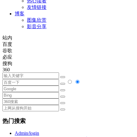
热心读者
友情链接
博客
图集欣赏
影音分享
站内
百度
谷歌
必应
搜狗
360
热门搜索
Admin/login