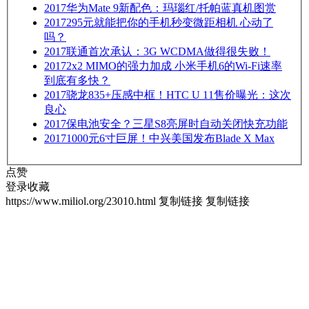
2017
华为Mate 9新配色：玛瑙红/托帕蓝真机图赏
2017
295元就能把你的手机秒变微距相机 心动了
吗？
2017
联通首次承认：3G WCDMA做得很失败！
2017
2x2 MIMO的强力加成 小米手机6的Wi-Fi速率
到底有多快？
2017
骁龙835+压感中框！HTC U 11售价曝光：这次
良心
2017
保电池安全？三星S8亮屏时自动关闭快充功能
2017
1000元6寸巨屏！中兴美国发布Blade X Max
点赞
登录收藏
https://www.miliol.org/23010.html
复制链接
复制链接