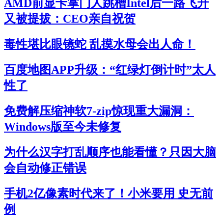
AMD前显卡掌门人跳槽Intel后一路飞升
又被提拔：CEO亲自祝贺
毒性堪比眼镜蛇 乱摸水母会出人命！
百度地图APP升级：“红绿灯倒计时”太人
性了
免费解压缩神软7-zip惊现重大漏洞：
Windows版至今未修复
为什么汉字打乱顺序也能看懂？只因大脑
会自动修正错误
手机2亿像素时代来了！小米要用 史无前
例