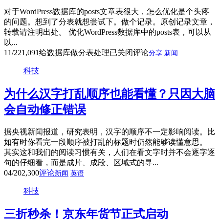
对于WordPress数据库的posts文章表很大，怎么优化是个头疼
的问题。想到了分表就想尝试下。做个记录。原创记录文章，
转载请注明出处。 优化WordPress数据库中的posts表，可以从
以...
11/22
1,091
给数据库做分表处理
已关闭评论
分享
新闻
科技
为什么汉字打乱顺序也能看懂？只因大脑
会自动修正错误
据央视新闻报道，研究表明，汉字的顺序不一定影响阅读。比
如有时你看完一段顺序被打乱的标题时仍然能够读懂意思。
其实这和我们的阅读习惯有关，人们在看文字时并不会逐字逐
句的仔细看，而是成片、成段、区域式的寻...
04/20
2,300
评论
新闻
英语
科技
三折秒杀！京东年货节正式启动