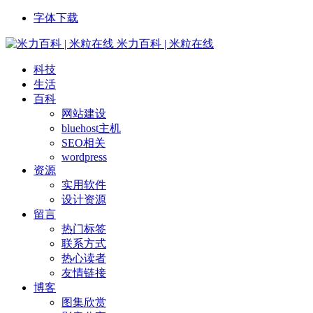
字体下载
米力百科 | 米粒在线
科技
生活
百科
网站建设
bluehost主机
SEO相关
wordpress
资源
实用软件
设计资源
留言
热门标签
联系方式
热心读者
友情链接
博客
图集欣赏