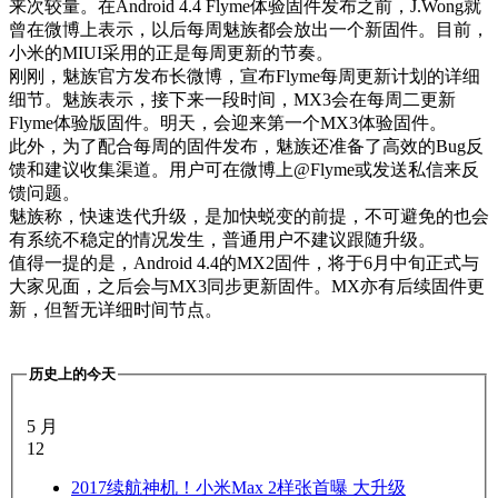
来次较量。在Android 4.4 Flyme体验固件发布之前，J.Wong就
曾在微博上表示，以后每周魅族都会放出一个新固件。目前，
小米的MIUI采用的正是每周更新的节奏。
刚刚，魅族官方发布长微博，宣布Flyme每周更新计划的详细
细节。魅族表示，接下来一段时间，MX3会在每周二更新
Flyme体验版固件。明天，会迎来第一个MX3体验固件。
此外，为了配合每周的固件发布，魅族还准备了高效的Bug反
馈和建议收集渠道。用户可在微博上@Flyme或发送私信来反
馈问题。
魅族称，快速迭代升级，是加快蜕变的前提，不可避免的也会
有系统不稳定的情况发生，普通用户不建议跟随升级。
值得一提的是，Android 4.4的MX2固件，将于6月中旬正式与
大家见面，之后会与MX3同步更新固件。MX亦有后续固件更
新，但暂无详细时间节点。
历史上的今天
5 月
12
2017
续航神机！小米Max 2样张首曝 大升级