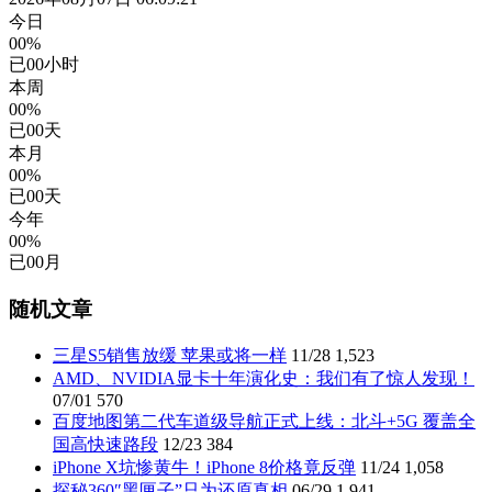
今日
00%
已
00
小时
本周
00%
已
00
天
本月
00%
已
00
天
今年
00%
已
00
月
随机文章
三星S5销售放缓 苹果或将一样
11/28
1,523
AMD、NVIDIA显卡十年演化史：我们有了惊人发现！
07/01
570
百度地图第二代车道级导航正式上线：北斗+5G 覆盖全
国高快速路段
12/23
384
iPhone X坑惨黄牛！iPhone 8价格竟反弹
11/24
1,058
探秘360″黑匣子”只为还原真相
06/29
1,941