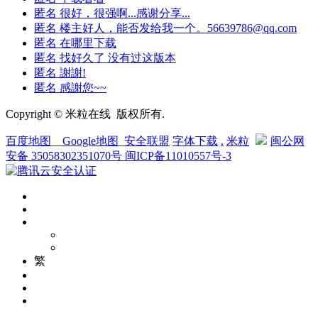
匿名
很好，很强啊...感谢分享...
匿名
楼主好人，能否发给我一个。56639786@qq.com
匿名
在哪里下载
匿名
找好久了 没有过这版本
匿名
謝謝!
匿名
感謝您~~
Copyright © 米粒在线 版权所有.
百度地图
__
Google地图
_
安全联盟
字体下载
.
米粒
闽公网
安备 35058302351070号
闽ICP备11010557号-3
繁