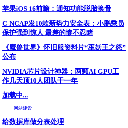
苹果iOS 16前瞻：通知功能脱胎换骨
C-NCAP发10款新势力安全表：小鹏乘员
保护强到惊人 最差的惨不忍睹
《魔兽世界》怀旧服资料片“巫妖王之怒”
公布
NVIDIA芯片设计神器：两颗AI GPU工
作几天顶10人团队干一年
加载中...
网站建设
给数据库做分表处理