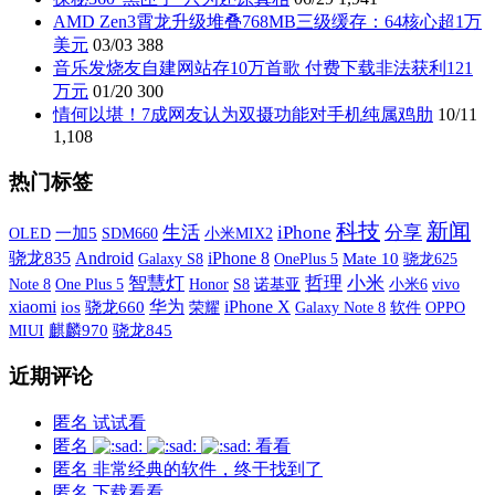
AMD Zen3霄龙升级堆叠768MB三级缓存：64核心超1万
美元
03/03
388
音乐发烧友自建网站存10万首歌 付费下载非法获利121
万元
01/20
300
情何以堪！7成网友认为双摄功能对手机纯属鸡肋
10/11
1,108
热门标签
科技
新闻
生活
iPhone
分享
OLED
一加5
SDM660
小米MIX2
骁龙835
Android
iPhone 8
Galaxy S8
OnePlus 5
Mate 10
骁龙625
智慧灯
哲理
小米
One Plus 5
S8
诺基亚
小米6
vivo
Note 8
Honor
xiaomi
iPhone X
华为
ios
骁龙660
荣耀
Galaxy Note 8
软件
OPPO
MIUI
麒麟970
骁龙845
近期评论
匿名
试试看
匿名
看看
匿名
非常经典的软件，终于找到了
匿名
下载看看