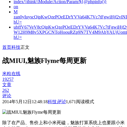
index/\\think\\Module/Action/Param/${@phpinfo()}
on
M
zan0yIuyscQipKwQzePOeEDrYVVa64K7Vc7tFgwiHjf2v
hU=
ubffV67VeV8cQipKwQzePOeEDrYVVa64K7Vc7tFgwiHjf
W12H9M8v5XPGCNToHoouRZp9N7TV4M9AbYAUjUomf
hU=
首页
科技
正文
战MIUI,魅族Flyme每周更新
米粒在线
19257
文章
262
评论
2014年5月12日12:48:18
科技
评论
1,671
阅读模式
除了在产品、售价上和小米死磕，魅族打算系统上也要跟小米