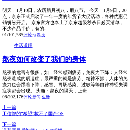
明天，1月10日，农历腊月初八，腊八节。 今天，1月9日，20
点，京东正式启动了一年一度的年货节大促活动，各种优惠促
销纷纷开启。 京东官方也奉上了京东超级秒杀日必买清单，
不少产品半价，有的...
01/10
1,585
评论
ps
科技
生活道理
熬夜如何改变了我们的身体
熬夜的危害有很多，如：经常感到疲劳，免疫力下降：人经常
熬夜造成的后遗症，最严重的就是疲劳、精神不振；人体的免
疫力也会跟着下降，感冒、胃肠感染、过敏等等自律神经失调
症状都会出现。 头痛：熬夜的隔天，上班...
08/20
2,176
评论
新闻
生活
上一篇
工信部的”希望”救不了国产OS
下一篇