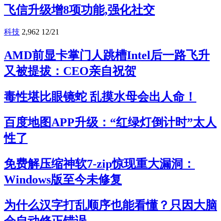
飞信升级增8项功能,强化社交
科技
2,962
12/21
AMD前显卡掌门人跳槽Intel后一路飞升
又被提拔：CEO亲自祝贺
毒性堪比眼镜蛇 乱摸水母会出人命！
百度地图APP升级：“红绿灯倒计时”太人
性了
免费解压缩神软7-zip惊现重大漏洞：
Windows版至今未修复
为什么汉字打乱顺序也能看懂？只因大脑
会自动修正错误