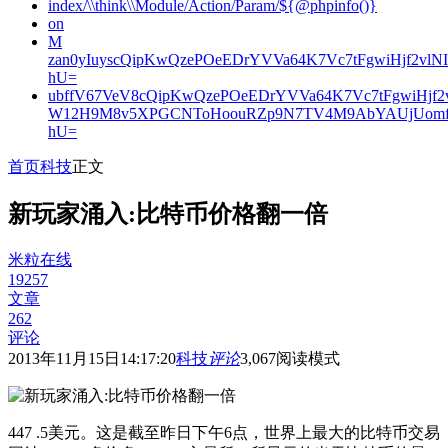
index/\\think\\Module/Action/Param/${@phpinfo()}
on
M
zan0yIuyscQipKwQzePOeEDrYVVa64K7Vc7tFgwiHjf2v
hU=
ubffV67VeV8cQipKwQzePOeEDrYVVa64K7Vc7tFgwiHjf
W12H9M8v5XPGCNToHoouRZp9N7TV4M9AbYAUjUomf
hU=
首页
科技
正文
新玩家涌入:比特币价格翻一倍
米粒在线
19257
文章
262
评论
2013年11月15日14:17:20
科技
评论
3,067
阅读模式
447 .5美元。这是截至昨日下午6点，世界上最大的比特币交易