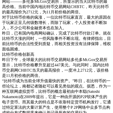
网站———多伦多Mt.Gox交易所，所显示的当天比特币的最
高价格。当前中国内地比特币交易网站CHBTC，昨天比特币
的最高报价为2712元，为11月初价格的两倍。
对于比特币价格的疯涨，一位比特币玩家直言，最大的原因在
于玩家正呈几何级数增长，而除了玩家，个人投资者不断加
入，不少公司和金融资本也在加入。
昨日，已有国内电商网站确认，完成了比特币付款订单。就在
比特币大涨的同时，一些风险事件不断出现。有律师指出，目
前比特币的合法性受到质疑，而相关投资没有法律保障，维权
面临困难。
比特币价格创新高
昨日下午，全球最大的比特币交易网站多伦多Mt.Gox交易所
显示，比特币价格攀升至超过447美元。与此同时，国内比特
币交易网CHBTC当天的最高报价，一度冲上2712元，该价格
是11月初价格的两倍。
“比特币成为当前全球升值最快的资产。”昨日，在比特币的一
些论坛上，南都记者随处可以看见类似的观点。据悉，作为一
种互联网虚拟货币，比特币的概念最初由中本聪(Satoshi
Nakamoto)在2009年提出，它是一种由开源的P2P软体产生的
电子货币。而其最大的特点是不依靠特定货币机构发行，它通
过特定算法的大量计算产生，使用整个P 2P网络中众多节点构
成的分布式数据库来确认并记录所有的交易行为。