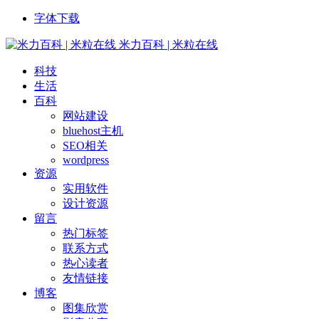
字体下载
米力百科 | 米粒在线
科技
生活
百科
网站建设
bluehost主机
SEO相关
wordpress
资源
实用软件
设计资源
留言
热门标签
联系方式
热心读者
友情链接
博客
图集欣赏