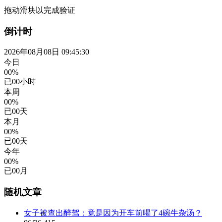
拖动滑块以完成验证
倒计时
2026年08月08日 09:45:30
今日
00%
已
00
小时
本周
00%
已
00
天
本月
00%
已
00
天
今年
00%
已
00
月
随机文章
女子被查出醉驾：竟是因为开车前喝了4碗牛杂汤？