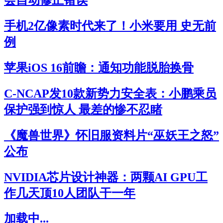
手机2亿像素时代来了！小米要用 史无前
例
苹果iOS 16前瞻：通知功能脱胎换骨
C-NCAP发10款新势力安全表：小鹏乘员
保护强到惊人 最差的惨不忍睹
《魔兽世界》怀旧服资料片“巫妖王之怒”
公布
NVIDIA芯片设计神器：两颗AI GPU工
作几天顶10人团队干一年
加载中...