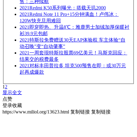
售：三种续航
2021
Redmi K50系列曝光：搭载天玑2000
2021
Redmi Note 11 Pro+15分钟满血！卢伟冰：
120W快充旦用难回
2021
即穿即热、升温8℃：雅鹿男士加绒加厚保暖衬
衫39.9元包邮
2021
特斯拉免费赠送30天EAP体验权 车主体验“自
动召唤”变“自动肇事”
2021
一周套现特斯拉股票69亿美元！马斯克回应：
结果交的税费最多
2021
对标丰田普拉多 坦克500预售在即：或30万元
起再成爆款
1
2
显示全文
点赞
登录收藏
https://www.miliol.org/13623.html
复制链接
复制链接