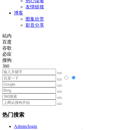
热心读者
友情链接
博客
图集欣赏
影音分享
站内
百度
谷歌
必应
搜狗
360
热门搜索
Admin/login