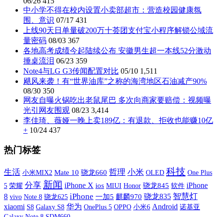
06/26
415
中小学不得在校内设置小卖部超市：营造校园健康氛
围、意识
07/17
431
上线90天日单量破200万十荟团支付宝小程序解锁公域流
量密码
08/03
367
各地高考成绩今起陆续公布 安徽男生超一本线52分激动
捶桌流泪
06/23
359
Note4与LG G3传闻配置对比
05/10
1,511
飓风来袭！有“世界油库”之称的海湾地区石油减产90%
08/30
350
网友自曝火锅吃出老鼠尾巴 多次向商家要赔偿：视频曝
光引网友围观
08/23
3,414
李佳琦、薇娅一晚上卖189亿：有退款、拒收也能赚10亿
+
10/24
437
热门标签
科技
生活
哲理
小米
小米MIX2
Mate 10
骁龙660
OLED
One Plus
新闻
分享
iPhone X
iPhone
5
荣耀
ios
MIUI
骁龙845
软件
Honor
iPhone
智慧灯
8
骁龙835
vivo
一加5
麒麟970
Note 8
骁龙625
xiaomi
华为
Android
S8
Galaxy S8
OnePlus 5
OPPO
小米6
诺基亚
Galaxy Note 8
SDM660