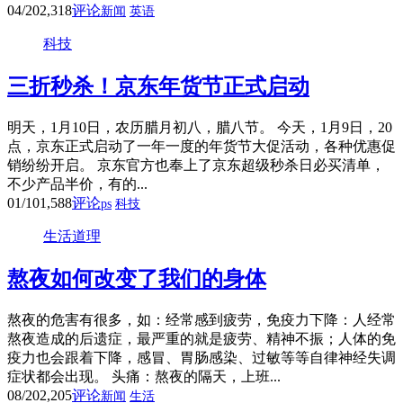
04/20
2,318
评论
新闻
英语
科技
三折秒杀！京东年货节正式启动
明天，1月10日，农历腊月初八，腊八节。 今天，1月9日，20
点，京东正式启动了一年一度的年货节大促活动，各种优惠促
销纷纷开启。 京东官方也奉上了京东超级秒杀日必买清单，
不少产品半价，有的...
01/10
1,588
评论
ps
科技
生活道理
熬夜如何改变了我们的身体
熬夜的危害有很多，如：经常感到疲劳，免疫力下降：人经常
熬夜造成的后遗症，最严重的就是疲劳、精神不振；人体的免
疫力也会跟着下降，感冒、胃肠感染、过敏等等自律神经失调
症状都会出现。 头痛：熬夜的隔天，上班...
08/20
2,205
评论
新闻
生活