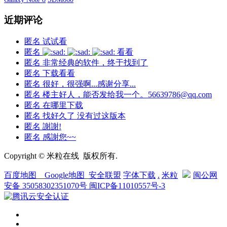
近期评论
匿名
试试看
匿名
看看
匿名
非常经典的软件，终于找到了
匿名
下载看看
匿名
很好，很强啊...感谢分享...
匿名
楼主好人，能否发给我一个。56639786@qq.com
匿名
在哪里下载
匿名
找好久了 没有过这版本
匿名
謝謝!
匿名
感謝您~~
Copyright © 米粒在线 版权所有.
百度地图
__
Google地图
_
安全联盟
字体下载
.
米粒
闽公网
安备 35058302351070号
闽ICP备11010557号-3