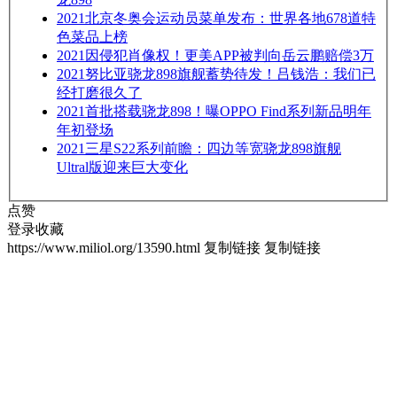
2021
北京冬奥会运动员菜单发布：世界各地678道特
色菜品上榜
2021
因侵犯肖像权！更美APP被判向岳云鹏赔偿3万
2021
努比亚骁龙898旗舰蓄势待发！吕钱浩：我们已
经打磨很久了
2021
首批搭载骁龙898！曝OPPO Find系列新品明年
年初登场
2021
三星S22系列前瞻：四边等宽骁龙898旗舰
Ultral版迎来巨大变化
点赞
登录收藏
https://www.miliol.org/13590.html
复制链接
复制链接