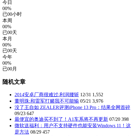
今日
00%
已
00
小时
本周
00%
已
00
天
本月
00%
已
00
天
今年
00%
已
00
月
随机文章
2014安卓厂商很难过:利润腰斩
12/31
1,552
董明珠:和雷军打赌我不可能输
05/21
3,976
没了王自如 ZEALER评测iPhone 13 Pro：结果全网首碎
09/23
647
最便宜的奥迪买不到了！A1车系将不再更新
07/20
398
微软送福利：用户不支持硬件也能安装Windows 11！这
是方法
08/29
457