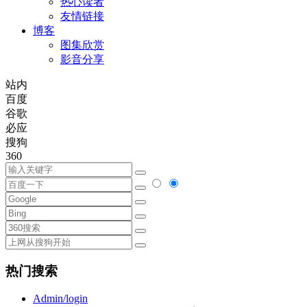
热心读者
友情链接
博客
图集欣赏
影音分享
站内
百度
谷歌
必应
搜狗
360
热门搜索
Admin/login