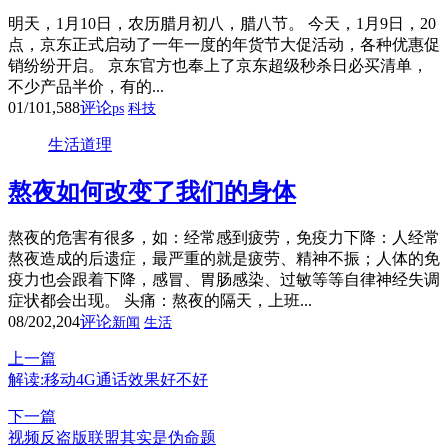
明天，1月10日，农历腊月初八，腊八节。 今天，1月9日，20
点，京东正式启动了一年一度的年货节大促活动，各种优惠促
销纷纷开启。 京东官方也奉上了京东超级秒杀日必买清单，
不少产品半价，有的...
01/10
1,588
评论
ps
科技
生活道理
熬夜如何改变了我们的身体
熬夜的危害有很多，如：经常感到疲劳，免疫力下降：人经常
熬夜造成的后遗症，最严重的就是疲劳、精神不振；人体的免
疫力也会跟着下降，感冒、胃肠感染、过敏等等自律神经失调
症状都会出现。 头痛：熬夜的隔天，上班...
08/20
2,204
评论
新闻
生活
上一篇
解读:移动4G通话效果好不好
下一篇
视频反盗版联盟其实是伪命题