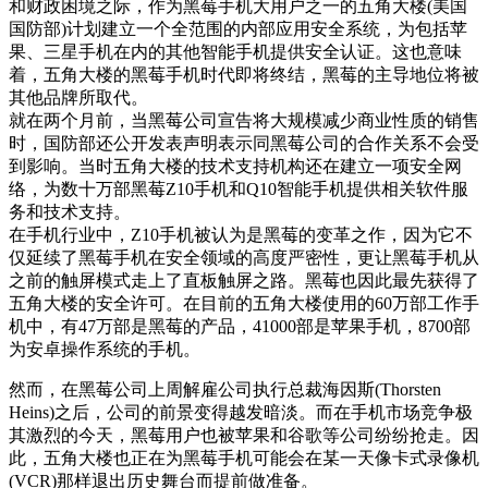
和财政困境之际，作为黑莓手机大用户之一的五角大楼(美国
国防部)计划建立一个全范围的内部应用安全系统，为包括苹
果、三星手机在内的其他智能手机提供安全认证。这也意味
着，五角大楼的黑莓手机时代即将终结，黑莓的主导地位将被
其他品牌所取代。
就在两个月前，当黑莓公司宣告将大规模减少商业性质的销售
时，国防部还公开发表声明表示同黑莓公司的合作关系不会受
到影响。当时五角大楼的技术支持机构还在建立一项安全网
络，为数十万部黑莓Z10手机和Q10智能手机提供相关软件服
务和技术支持。
在手机行业中，Z10手机被认为是黑莓的变革之作，因为它不
仅延续了黑莓手机在安全领域的高度严密性，更让黑莓手机从
之前的触屏模式走上了直板触屏之路。黑莓也因此最先获得了
五角大楼的安全许可。在目前的五角大楼使用的60万部工作手
机中，有47万部是黑莓的产品，41000部是苹果手机，8700部
为安卓操作系统的手机。
然而，在黑莓公司上周解雇公司执行总裁海因斯(Thorsten
Heins)之后，公司的前景变得越发暗淡。而在手机市场竞争极
其激烈的今天，黑莓用户也被苹果和谷歌等公司纷纷抢走。因
此，五角大楼也正在为黑莓手机可能会在某一天像卡式录像机
(VCR)那样退出历史舞台而提前做准备。