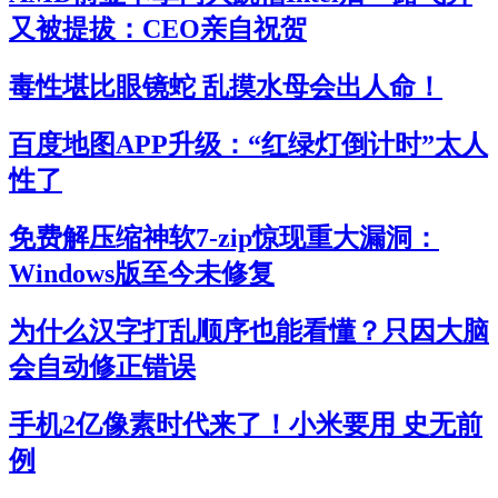
又被提拔：CEO亲自祝贺
毒性堪比眼镜蛇 乱摸水母会出人命！
百度地图APP升级：“红绿灯倒计时”太人
性了
免费解压缩神软7-zip惊现重大漏洞：
Windows版至今未修复
为什么汉字打乱顺序也能看懂？只因大脑
会自动修正错误
手机2亿像素时代来了！小米要用 史无前
例