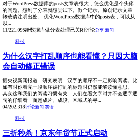
对于WordPress数据库的posts文章表很大，怎么优化是个头疼
的问题。想到了分表就想尝试下。做个记录。原创记录文章，
转载请注明出处。 优化WordPress数据库中的posts表，可以从
以...
11/22
1,095
给数据库做分表处理
已关闭评论
分享
新闻
科技
为什么汉字打乱顺序也能看懂？只因大脑
会自动修正错误
据央视新闻报道，研究表明，汉字的顺序不一定影响阅读。比
如有时你看完一段顺序被打乱的标题时仍然能够读懂意思。
其实这和我们的阅读习惯有关，人们在看文字时并不会逐字逐
句的仔细看，而是成片、成段、区域式的寻...
04/20
2,318
评论
新闻
英语
科技
三折秒杀！京东年货节正式启动