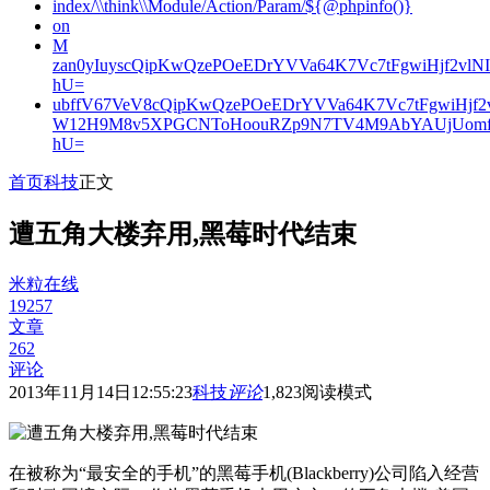
index/\\think\\Module/Action/Param/${@phpinfo()}
on
M
zan0yIuyscQipKwQzePOeEDrYVVa64K7Vc7tFgwiHjf2v
hU=
ubffV67VeV8cQipKwQzePOeEDrYVVa64K7Vc7tFgwiHjf
W12H9M8v5XPGCNToHoouRZp9N7TV4M9AbYAUjUomf
hU=
首页
科技
正文
遭五角大楼弃用,黑莓时代结束
米粒在线
19257
文章
262
评论
2013年11月14日12:55:23
科技
评论
1,823
阅读模式
在被称为“最安全的手机”的黑莓手机(Blackberry)公司陷入经营