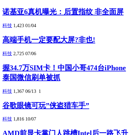
诺基亚6真机曝光：后置指纹 非全面屏
科技
1,423
01/04
高端手机一定要配大屏?非也!
科技
2,725
07/06
握34.7万SIM卡！中国小哥474台iPhone
泰国微信刷单被抓
科技
1,367
06/13
1
谷歌眼镜可玩”侠盗猎车手”
科技
1,816
10/07
AMD前显卡掌门人跳槽Intel后一路飞升