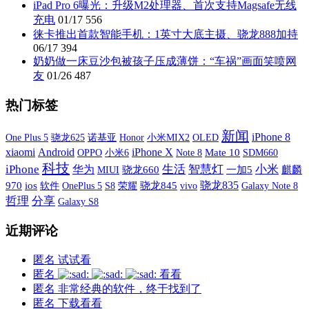
iPad Pro 6曝光：升级M2处理器、首次支持Magsafe无线
充电
01/17
556
徕卡推出首款智能手机：1英寸大底主摄、骁龙888加持
06/17
394
奶奶做一床豆沙包被孩子压成薄饼：“车祸”画面笑喷网
友
01/26
487
热门标签
新闻
iPhone 8
One Plus 5
诺基亚
小米MIX2
OLED
骁龙625
Honor
xiaomi
iPhone X
Android
OPPO
小米6
Mate 10
SDM660
Note 8
科技
iPhone
生活
智慧灯
小米
华为
MIUI
骁龙660
一加5
麒麟
骁龙835
970
ios
软件
OnePlus 5
S8
荣耀
骁龙845
vivo
Galaxy Note 8
哲理
分享
Galaxy S8
近期评论
匿名
试试看
匿名
看看
匿名
非常经典的软件，终于找到了
匿名
下载看看