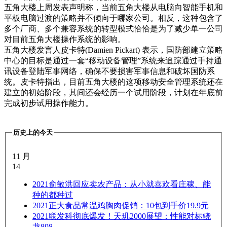
五角大楼上周发表声明称，当前五角大楼从电脑向智能手机和
平板电脑过渡的策略并不倾向于哪家公司。相反，这种包含了
多个厂商、多个兼容系统的转型模式恰恰是为了减少单一公司
对目前五角大楼操作系统的影响。
五角大楼发言人皮卡特(Damien Pickart) 表示，国防部建立策略
中心的目标是通过一套“移动设备管理”系统来追踪通过手持通
讯设备登陆军事网络，确保不要损害军事信息和破坏国防系
统。皮卡特指出，目前五角大楼的这项移动安全管理系统还在
建立的初始阶段，其间还会经历一个试用阶段，计划在年底前
完成初步试用操作能力。
历史上的今天
11 月
14
2021
俞敏洪回应卖农产品：从小就喜欢看庄稼、能
种的都种过
2021
正大食品常温鸡胸肉促销：10包到手价19.9元
2021
联发科彻底爆发！天玑2000展望：性能对标骁
龙898