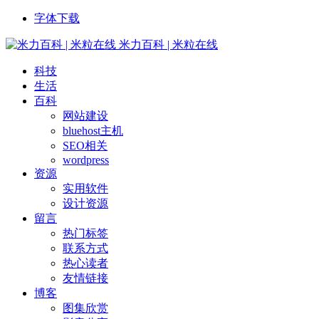
字体下载
米力百科 | 米粒在线
科技
生活
百科
网站建设
bluehost主机
SEO相关
wordpress
资源
实用软件
设计资源
留言
热门标签
联系方式
热心读者
友情链接
博客
图集欣赏