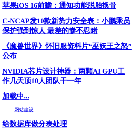
苹果iOS 16前瞻：通知功能脱胎换骨
C-NCAP发10款新势力安全表：小鹏乘员
保护强到惊人 最差的惨不忍睹
《魔兽世界》怀旧服资料片“巫妖王之怒”
公布
NVIDIA芯片设计神器：两颗AI GPU工
作几天顶10人团队干一年
加载中...
网站建设
给数据库做分表处理