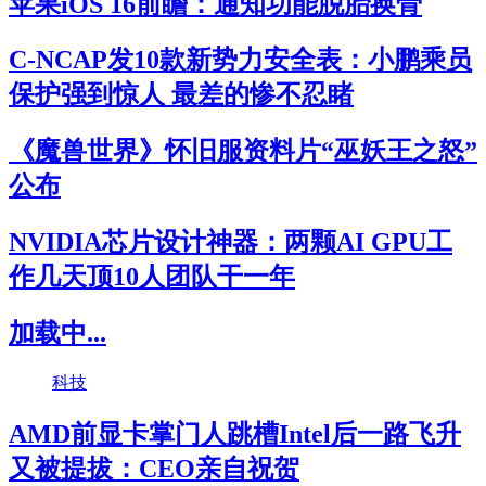
苹果iOS 16前瞻：通知功能脱胎换骨
C-NCAP发10款新势力安全表：小鹏乘员
保护强到惊人 最差的惨不忍睹
《魔兽世界》怀旧服资料片“巫妖王之怒”
公布
NVIDIA芯片设计神器：两颗AI GPU工
作几天顶10人团队干一年
加载中...
科技
AMD前显卡掌门人跳槽Intel后一路飞升
又被提拔：CEO亲自祝贺