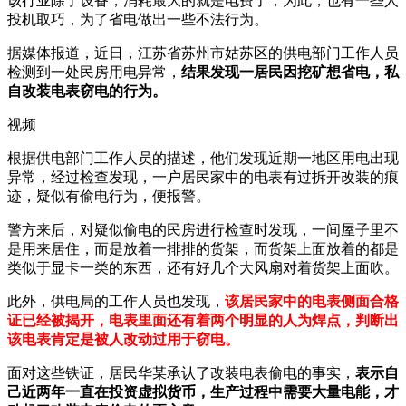
该行业除了设备，消耗最大的就是电费了，为此，也有一些人
投机取巧，为了省电做出一些不法行为。
据媒体报道，近日，江苏省苏州市姑苏区的供电部门工作人员
检测到一处民房用电异常，
结果发现一居民因挖矿想省电，私
自改装电表窃电的行为。
视频
根据供电部门工作人员的描述，他们发现近期一地区用电出现
异常，经过检查发现，一户居民家中的电表有过拆开改装的痕
迹，疑似有偷电行为，便报警。
警方来后，对疑似偷电的民房进行检查时发现，一间屋子里不
是用来居住，而是放着一排排的货架，而货架上面放着的都是
类似于显卡一类的东西，还有好几个大风扇对着货架上面吹。
此外，供电局的工作人员也发现，
该居民家中的电表侧面合格
证已经被揭开，电表里面还有着两个明显的人为焊点，判断出
该电表肯定是被人改动过用于窃电。
面对这些铁证，居民华某承认了改装电表偷电的事实，
表示自
己近两年一直在投资虚拟货币，生产过程中需要大量电能，才