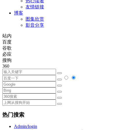
热心读者
友情链接
博客
图集欣赏
影音分享
站内
百度
谷歌
必应
搜狗
360
热门搜索
Admin/login