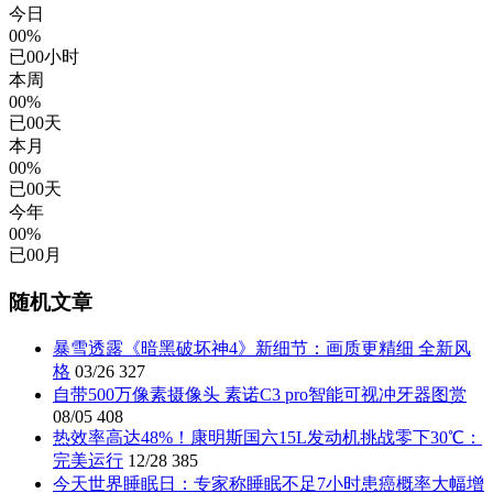
今日
00%
已
00
小时
本周
00%
已
00
天
本月
00%
已
00
天
今年
00%
已
00
月
随机文章
暴雪透露《暗黑破坏神4》新细节：画质更精细 全新风
格
03/26
327
自带500万像素摄像头 素诺C3 pro智能可视冲牙器图赏
08/05
408
热效率高达48%！康明斯国六15L发动机挑战零下30℃：
完美运行
12/28
385
今天世界睡眠日：专家称睡眠不足7小时患癌概率大幅增