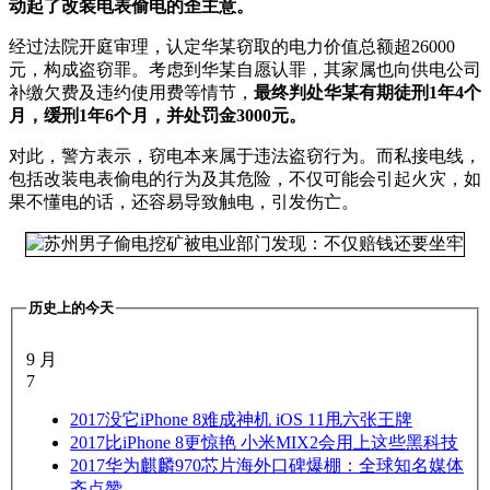
动起了改装电表偷电的歪主意。
经过法院开庭审理，认定华某窃取的电力价值总额超26000
元，构成盗窃罪。考虑到华某自愿认罪，其家属也向供电公司
补缴欠费及违约使用费等情节，
最终判处华某有期徒刑1年4个
月，缓刑1年6个月，并处罚金3000元。
对此，警方表示，窃电本来属于违法盗窃行为。而私接电线，
包括改装电表偷电的行为及其危险，不仅可能会引起火灾，如
果不懂电的话，还容易导致触电，引发伤亡。
历史上的今天
9 月
7
2017
没它iPhone 8难成神机 iOS 11甩六张王牌
2017
比iPhone 8更惊艳 小米MIX2会用上这些黑科技
2017
华为麒麟970芯片海外口碑爆棚：全球知名媒体
齐点赞