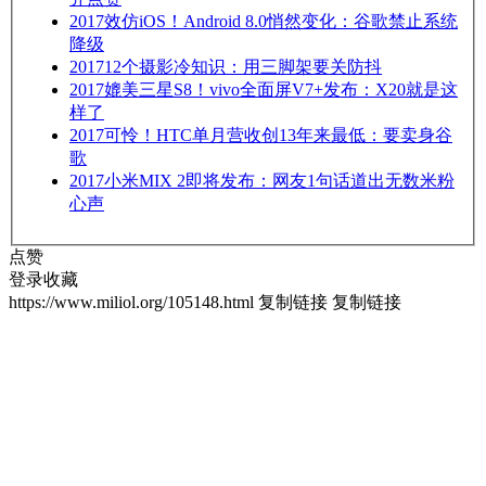
2017
效仿iOS！Android 8.0悄然变化：谷歌禁止系统
降级
2017
12个摄影冷知识：用三脚架要关防抖
2017
媲美三星S8！vivo全面屏V7+发布：X20就是这
样了
2017
可怜！HTC单月营收创13年来最低：要卖身谷
歌
2017
小米MIX 2即将发布：网友1句话道出无数米粉
心声
点赞
登录收藏
https://www.miliol.org/105148.html
复制链接
复制链接