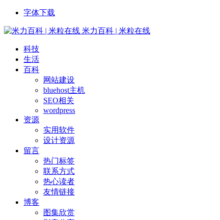
字体下载
米力百科 | 米粒在线
科技
生活
百科
网站建设
bluehost主机
SEO相关
wordpress
资源
实用软件
设计资源
留言
热门标签
联系方式
热心读者
友情链接
博客
图集欣赏