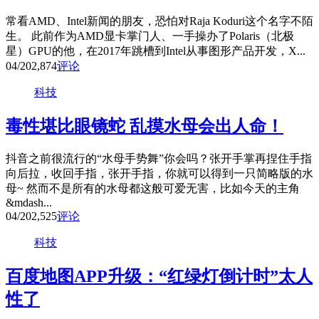
常看AMD、Intel新闻的朋友，恐怕对Raja Koduri这个名字不陌
生。 此前作为AMD显卡掌门人、一手操办了Polaris（北极
星）GPU的他，在2017年跳槽到Intel从事图形产品开发，X...
04/20
2,874
评论
科技
毒性堪比眼镜蛇 乱摸水母会出人命！
抖音之前很流行的“水母手势舞”你会吗？张开手掌再捏住手指
向后拉，收回手指，张开手指，你就可以得到一只简略版的水
母~ 然而不是所有的水母都这般可爱无害，比如今天的主角
&mdash...
04/20
2,525
评论
科技
百度地图APP升级：“红绿灯倒计时”太人
性了