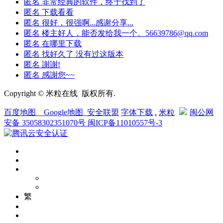
匿名
非常经典的软件，终于找到了
匿名
下载看看
匿名
很好，很强啊...感谢分享...
匿名
楼主好人，能否发给我一个。56639786@qq.com
匿名
在哪里下载
匿名
找好久了 没有过这版本
匿名
謝謝!
匿名
感謝您~~
Copyright © 米粒在线 版权所有.
百度地图
__
Google地图
_
安全联盟
字体下载
.
米粒
闽公网
安备 35058302351070号
闽ICP备11010557号-3
繁