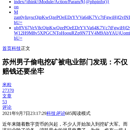
index/\\think\\Module/Action/Param/${@phpinfo()}
on
M
zan0yIuyscQipKwQzePOeEDrYVVa64K7Vc7tFgwiHjf2v
hU=
ubffV67VeV8cQipKwQzePOeEDrYVVa64K7Vc7tFgwiHjf
W12H9M8v5XPGCNToHoouRZp9N7TV4M9AbYAUjUomf
hU=
首页
科技
正文
苏州男子偷电挖矿被电业部门发现：不仅
赔钱还要坐牢
米粒
27370
文章
53
评论
2021年9月7日23:17:29
科技
评论
685
阅读模式
近年来随着数字货币的兴起，不少人开始加入到挖矿大军。而