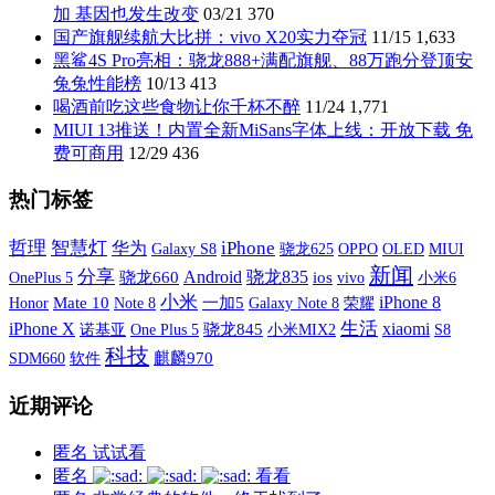
加 基因也发生改变
03/21
370
国产旗舰续航大比拼：vivo X20实力夺冠
11/15
1,633
黑鲨4S Pro亮相：骁龙888+满配旗舰、88万跑分登顶安
兔兔性能榜
10/13
413
喝酒前吃这些食物让你千杯不醉
11/24
1,771
MIUI 13推送！内置全新MiSans字体上线：开放下载 免
费可商用
12/29
436
热门标签
哲理
智慧灯
iPhone
华为
Galaxy S8
OPPO
OLED
MIUI
骁龙625
新闻
分享
Android
骁龙835
OnePlus 5
骁龙660
ios
vivo
小米6
小米
iPhone 8
Mate 10
一加5
Galaxy Note 8
荣耀
Honor
Note 8
iPhone X
生活
xiaomi
诺基亚
One Plus 5
骁龙845
小米MIX2
S8
科技
SDM660
软件
麒麟970
近期评论
匿名
试试看
匿名
看看