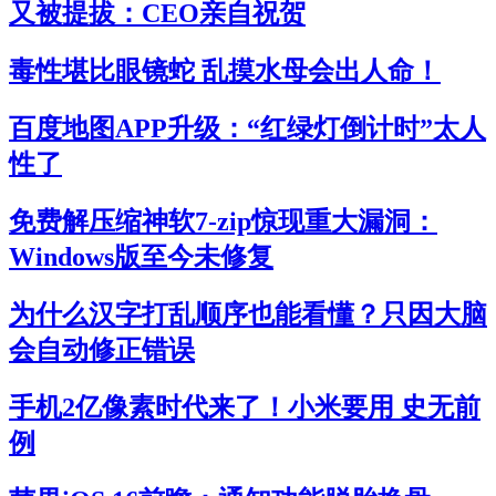
又被提拔：CEO亲自祝贺
毒性堪比眼镜蛇 乱摸水母会出人命！
百度地图APP升级：“红绿灯倒计时”太人
性了
免费解压缩神软7-zip惊现重大漏洞：
Windows版至今未修复
为什么汉字打乱顺序也能看懂？只因大脑
会自动修正错误
手机2亿像素时代来了！小米要用 史无前
例