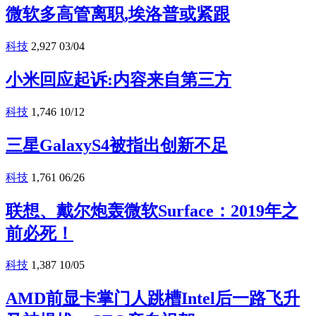
微软多高管离职,埃洛普或紧跟
科技
2,927
03/04
小米回应起诉:内容来自第三方
科技
1,746
10/12
三星GalaxyS4被指出创新不足
科技
1,761
06/26
联想、戴尔炮轰微软Surface：2019年之
前必死！
科技
1,387
10/05
AMD前显卡掌门人跳槽Intel后一路飞升