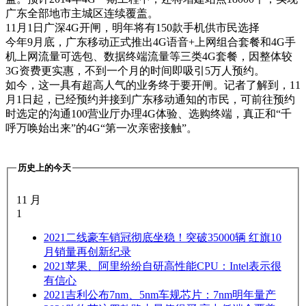
广东全部地市主城区连续覆盖。
11月1日广深4G开闸，明年将有150款手机供市民选择
今年9月底，广东移动正式推出4G语音+上网组合套餐和4G手
机上网流量可选包、数据终端流量等三类4G套餐，因整体较
3G资费更实惠，不到一个月的时间即吸引5万人预约。
如今，这一具有超高人气的业务终于要开闸。记者了解到，11
月1日起，已经预约并接到广东移动通知的市民，可前往预约
时选定的沟通100营业厅办理4G体验、选购终端，真正和“千
呼万唤始出来”的4G“第一次亲密接触”。
历史上的今天
11 月
1
2021
二线豪车销冠彻底坐稳！突破35000辆 红旗10
月销量再创新纪录
2021
苹果、阿里纷纷自研高性能CPU：Intel表示很
有信心
2021
吉利公布7nm、5nm车规芯片：7nm明年量产