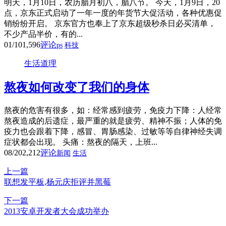
明天，1月10日，农历腊月初八，腊八节。 今天，1月9日，20
点，京东正式启动了一年一度的年货节大促活动，各种优惠促
销纷纷开启。 京东官方也奉上了京东超级秒杀日必买清单，
不少产品半价，有的...
01/10
1,596
评论
ps
科技
生活道理
熬夜如何改变了我们的身体
熬夜的危害有很多，如：经常感到疲劳，免疫力下降：人经常
熬夜造成的后遗症，最严重的就是疲劳、精神不振；人体的免
疫力也会跟着下降，感冒、胃肠感染、过敏等等自律神经失调
症状都会出现。 头痛：熬夜的隔天，上班...
08/20
2,212
评论
新闻
生活
上一篇
联想发平板,杨元庆拒评并黑莓
下一篇
2013安卓开发者大会成功举办