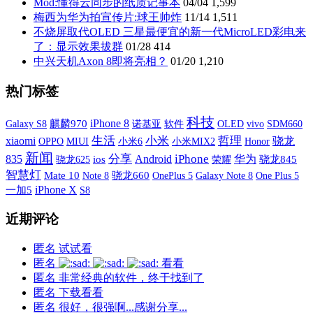
Mod:懂得云同步的纸质记事本
04/04
1,599
梅西为华为拍宣传片:球王帅炸
11/14
1,511
不烧屏取代OLED 三星最便宜的新一代MicroLED彩电来
了：显示效果拔群
01/28
414
中兴天机Axon 8即将亮相？
01/20
1,210
热门标签
科技
iPhone 8
Galaxy S8
麒麟970
诺基亚
软件
OLED
vivo
SDM660
xiaomi
生活
小米
哲理
骁龙
OPPO
MIUI
小米6
小米MIX2
Honor
新闻
分享
iPhone
835
Android
华为
ios
荣耀
骁龙845
骁龙625
智慧灯
Mate 10
骁龙660
OnePlus 5
Galaxy Note 8
One Plus 5
Note 8
iPhone X
一加5
S8
近期评论
匿名
试试看
匿名
看看
匿名
非常经典的软件，终于找到了
匿名
下载看看
匿名
很好，很强啊...感谢分享...