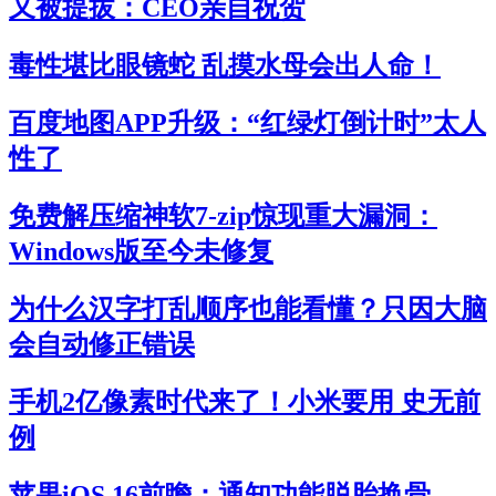
又被提拔：CEO亲自祝贺
毒性堪比眼镜蛇 乱摸水母会出人命！
百度地图APP升级：“红绿灯倒计时”太人
性了
免费解压缩神软7-zip惊现重大漏洞：
Windows版至今未修复
为什么汉字打乱顺序也能看懂？只因大脑
会自动修正错误
手机2亿像素时代来了！小米要用 史无前
例
苹果iOS 16前瞻：通知功能脱胎换骨