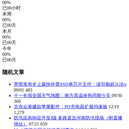
00%
已
00
小时
本周
00%
已
00
天
本月
00%
已
00
天
今年
00%
已
00
月
随机文章
慧荣发布史上最快外置SSD单芯片主控：读写都超2GB/s
09/01
483
十一长假全国天气地图：南方高温炎热同期少见
09/30
360
京东众筹爆款苹果配件：PD充电器扩展坞体验
12/19
1,279
防汛应急响应升至I级 多路直击河南防汛现场（附直播
地址）
07/21
659