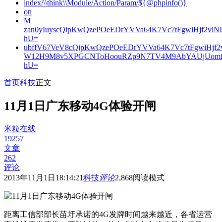
index/\\think\\Module/Action/Param/${@phpinfo()}
on
M
zan0yIuyscQipKwQzePOeEDrYVVa64K7Vc7tFgwiHjf2v
hU=
ubffV67VeV8cQipKwQzePOeEDrYVVa64K7Vc7tFgwiHjf
W12H9M8v5XPGCNToHoouRZp9N7TV4M9AbYAUjUomf
hU=
首页
科技
正文
11月1日广东移动4G体验开闸
米粒在线
19257
文章
262
评论
2013年11月1日18:14:21
科技
评论
2,868
阅读模式
距离工信部部长苗圩承诺的4G发牌时间越来越近，各省运营