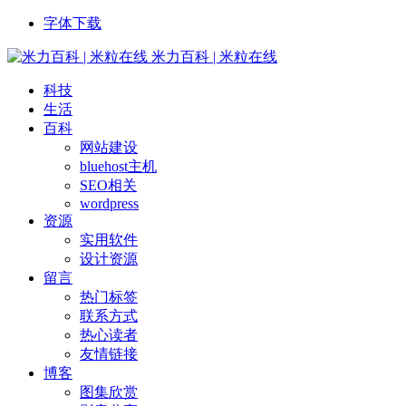
字体下载
米力百科 | 米粒在线
科技
生活
百科
网站建设
bluehost主机
SEO相关
wordpress
资源
实用软件
设计资源
留言
热门标签
联系方式
热心读者
友情链接
博客
图集欣赏