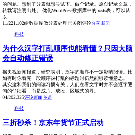
的问题。想到了分表就想尝试下。做个记录。原创记录文章，
转载请注明出处。 优化WordPress数据库中的posts表，可以从
以...
11/22
1,102
给数据库做分表处理
已关闭评论
分享
新闻
科技
为什么汉字打乱顺序也能看懂？只因大脑
会自动修正错误
据央视新闻报道，研究表明，汉字的顺序不一定影响阅读。比
如有时你看完一段顺序被打乱的标题时仍然能够读懂意思。
其实这和我们的阅读习惯有关，人们在看文字时并不会逐字逐
句的仔细看，而是成片、成段、区域式的寻...
04/20
2,325
评论
新闻
英语
科技
三折秒杀！京东年货节正式启动