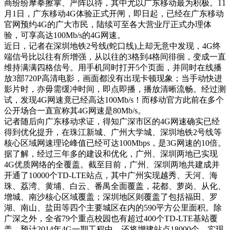
商纷纷摩拳擦掌、严阵以待，其中尤以广东移动最为积极。11
月1日，广东移动4G体验正式开闸，即日起，已经在广东移动
官网预约4G的广大市民，陆续可至各大营业厅正式办理体
验，可享高达100Mb/s的4G网速。
近日，记者在深圳地铁2号线(蛇口线)上却无意中发现，4G终
端信号比以往有所增强，从以往的3格到4格间徘徊，变成一直
维持满满四格信号。用手机同时打开5个页面，并同时在线播
放3部720P高清电影，画面都没有出现卡顿现象；当手动快进
影片时，亦毋需缓冲时间，即点即播，播放清晰流畅。经过测
试，发现4G网速竟已经高达100Mb/s！而移动官方此前在多个
公开场合一直宣称其4G网速是80Mb/s。
记者随后向广东移动求证，得知广深市区的4G网速确实已经
得到优化提升，在珠江新城、广州大学城、深圳地铁2号线等
核心区域网速理论峰值已经可达100Mbps，是3G网速的10倍。
据了解，经过三年多的建设和优化，广州、深圳两地已实现
4G优质网络的全覆盖。截至目前，广州、深圳两地共建成并
开通了10000个TD-LTE站点，其中广州实现越秀、天河、海
珠、荔湾、黄埔、白云、番禺全面覆盖，花都、萝岗、从化、
增城、南沙核心区域覆盖；深圳地区则覆盖了包括福田、罗
湖、南山、盐田等四个主要城区在内的590平方公里面积。除
广深之外，全省79个重点校园也有超过400个TD-LTE基站覆
盖。预计2014年4G一期工程中，还将增建站点18000个，实现