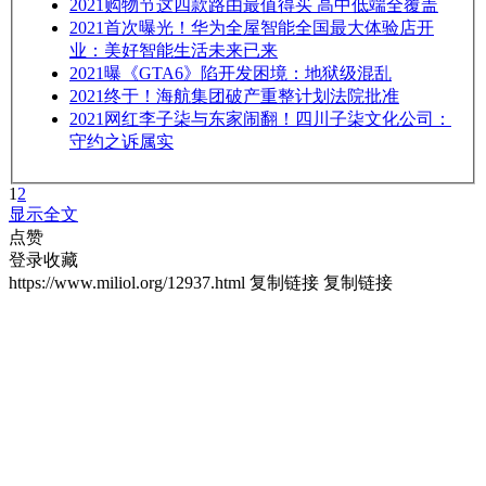
2021
购物节这四款路由最值得买 高中低端全覆盖
2021
首次曝光！华为全屋智能全国最大体验店开
业：美好智能生活未来已来
2021
曝《GTA6》陷开发困境：地狱级混乱
2021
终于！海航集团破产重整计划法院批准
2021
网红李子柒与东家闹翻！四川子柒文化公司：
守约之诉属实
1
2
显示全文
点赞
登录收藏
https://www.miliol.org/12937.html
复制链接
复制链接