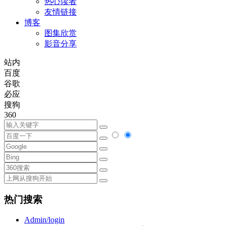
热心读者
友情链接
博客
图集欣赏
影音分享
站内
百度
谷歌
必应
搜狗
360
热门搜索
Admin/login