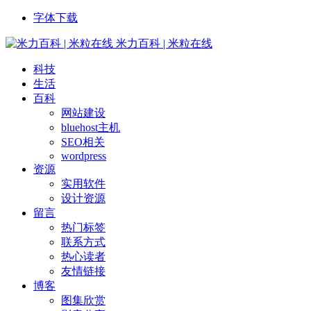
字体下载
米力百科 | 米粒在线
科技
生活
百科
网站建设
bluehost主机
SEO相关
wordpress
资源
实用软件
设计资源
留言
热门标签
联系方式
热心读者
友情链接
博客
图集欣赏