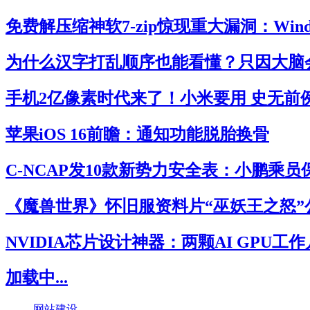
免费解压缩神软7-zip惊现重大漏洞：Win
为什么汉字打乱顺序也能看懂？只因大脑
手机2亿像素时代来了！小米要用 史无前
苹果iOS 16前瞻：通知功能脱胎换骨
C-NCAP发10款新势力安全表：小鹏乘
《魔兽世界》怀旧服资料片“巫妖王之怒”
NVIDIA芯片设计神器：两颗AI GPU工
加载中...
网站建设