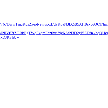
lNIV67l0wwTmqKdsZxeoNewupcd7dyK6aN3D2gJ5ATr8zkbqQCJN
2vlNIV67rZORbEgTWqFxqmPbz6xcifdyK6aN3D2gJ5ATr8zkbqQ
kDJRs hU=