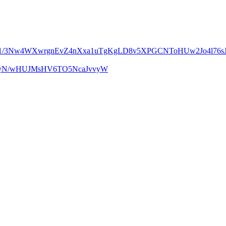
m1/3Nw4WXwrgnEvZ4nXxa1uTgKgLD8v5XPGCNToHUw2Jo4l76sJ
UcyN/wHUJMsHV6TO5NcaJvvyW