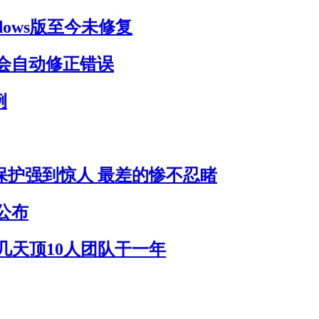
dows版至今未修复
会自动修正错误
例
员保护强到惊人 最差的惨不忍睹
公布
作几天顶10人团队干一年