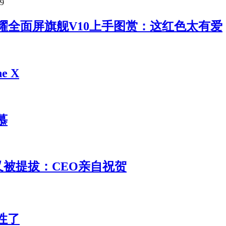
09
！荣耀全面屏旗舰V10上手图赏：这红色太有爱
 X
慕
 又被提拔：CEO亲自祝贺
性了