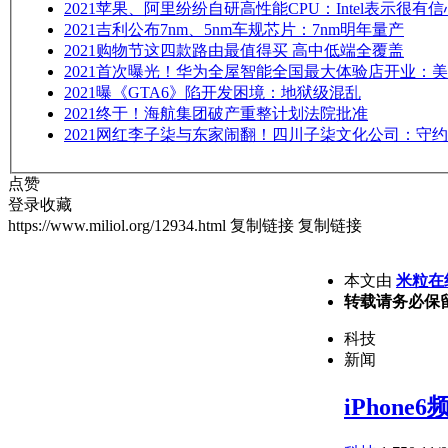
2021
苹果、阿里纷纷自研高性能CPU：Intel表示很有信
2021
吉利公布7nm、5nm车规芯片：7nm明年量产
2021
购物节这四款路由最值得买 高中低端全覆盖
2021
首次曝光！华为全屋智能全国最大体验店开业：美
2021
曝《GTA6》陷开发困境：地狱级混乱
2021
终于！海航集团破产重整计划法院批准
2021
网红李子柒与东家闹翻！四川子柒文化公司：守约
点赞
登录收藏
https://www.miliol.org/12934.html
复制链接
复制链接
本文由
米粒在
转载请务必保
科技
新闻
iPhone