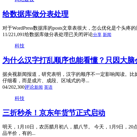
给数据库做分表处理
对于WordPress数据库的posts文章表很大，怎么优化是个头
11/22
1,091
给数据库做分表处理
已关闭评论
分享
新闻
科技
为什么汉字打乱顺序也能看懂？只因大脑
据央视新闻报道，研究表明，汉字的顺序不一定影响阅读。比
仔细看，而是成片、成段、区域式的寻...
04/20
2,300
评论
新闻
英语
科技
三折秒杀！京东年货节正式启动
明天，1月10日，农历腊月初八，腊八节。 今天，1月9日，
品半价，有的...