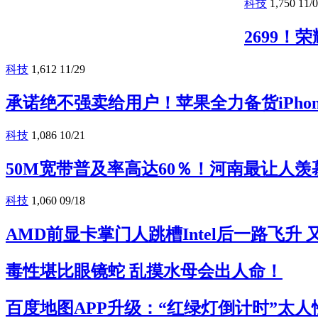
科技
1,750
11/
2699
科技
1,612
11/29
承诺绝不强卖给用户！苹果全力备货iPhone
科技
1,086
10/21
50M宽带普及率高达60％！河南最让人羡
科技
1,060
09/18
AMD前显卡掌门人跳槽Intel后一路飞升
毒性堪比眼镜蛇 乱摸水母会出人命！
百度地图APP升级：“红绿灯倒计时”太人