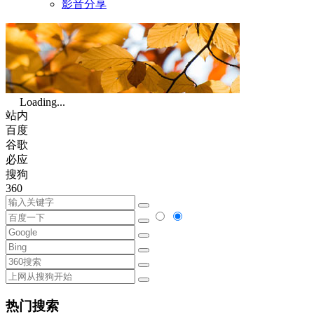
影音分享
Loading...
站内
百度
谷歌
必应
搜狗
360
热门搜索