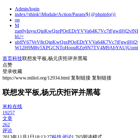
Admin/login
index/\\think\\Module/Action/Param/${@phpinfo()}
on
M
zan0yIuyscQipKwQzePOeEDrYVVa64K7Vc7tFgwiHjf2v
hU=
ubffV67VeV8cQipKwQzePOeEDrYVVa64K7Vc7tFgwiHjf
W12H9M8v5XPGCNToHoouRZp9N7TV4M9AbYAUjUomf
首页
科技
联想发平板,杨元庆拒评并黑莓
点赞
登录收藏
https://www.miliol.org/12934.html
复制链接
复制链接
联想发平板,杨元庆拒评并黑莓
米粒在线
19257
文章
262
评论
2013年11月1日18:13:27
科技
评论
1,765
阅读模式