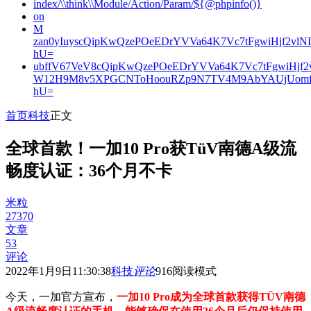
index/\\think\\Module/Action/Param/${@phpinfo()}
on
M
zan0yIuyscQipKwQzePOeEDrYVVa64K7Vc7tFgwiHjf2v
hU=
ubffV67VeV8cQipKwQzePOeEDrYVVa64K7Vc7tFgwiHjf
W12H9M8v5XPGCNToHoouRZp9N7TV4M9AbYAUjUomf
hU=
首页
科技
正文
全球首款！一加10 Pro获TüV南德A级流
畅度认证：36个月不卡
米粒
27370
文章
53
评论
2022年1月9日11:30:38
科技
评论
916
阅读模式
今天，一加官方宣布，
一加10 Pro成为全球首款获得TÜV南德