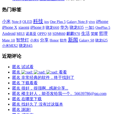
热门标签
科技
小米
iPhone
OLED
ios
One Plus 5
Galaxy Note 8
vivo
Note 8
iPhone X
xiaomi
iPhone 8
华为
骁龙835
骁龙660
一加5
OnePlus 5
生活
哲理
Android
MIUI
诺基亚
OPPO
S8
SDM660
麒麟970
荣耀
新闻
智慧灯
分享
Mate 10
小米6
软件
Galaxy S8
Honor
骁龙625
小米MIX2
骁龙845
近期评论
匿名
试试看
匿名
看看
匿名
非常经典的软件，终于找到了
匿名
下载看看
匿名
很好，很强啊...感谢分享...
匿名
楼主好人，能否发给我一个。56639786@qq.com
匿名
在哪里下载
匿名
找好久了 没有过这版本
匿名
謝謝!