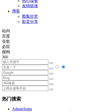
热心读者
友情链接
博客
图集欣赏
影音分享
站内
百度
谷歌
必应
搜狗
360
热门搜索
Admin/login