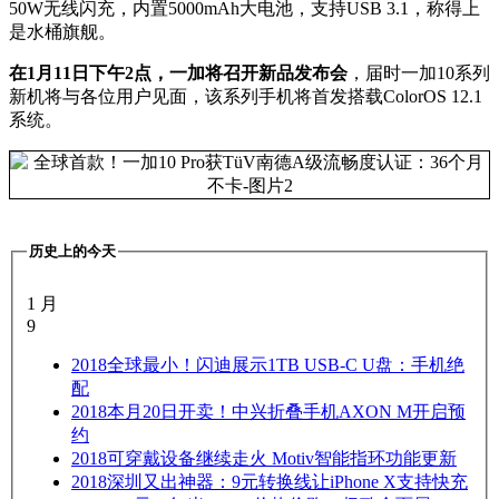
50W无线闪充，内置5000mAh大电池，支持USB 3.1，称得上
是水桶旗舰。
在1月11日下午2点，一加将召开新品发布会
，届时一加10系列
新机将与各位用户见面，该系列手机将首发搭载ColorOS 12.1
系统。
历史上的今天
1 月
9
2018
全球最小！闪迪展示1TB USB-C U盘：手机绝
配
2018
本月20日开卖！中兴折叠手机AXON M开启预
约
2018
可穿戴设备继续走火 Motiv智能指环功能更新
2018
深圳又出神器：9元转换线让iPhone X支持快充