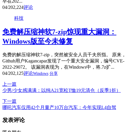
早在202...
04/20
2,224
评论
科技
免费解压缩神软7-zip惊现重大漏洞：
Windows版至今未修复
免费的解压缩神软7-zip，突然被安全人员千夫所指。 原来，
Github用户Kagancapar发现了一个重大安全漏洞，编号CVE-
2022-29072。 该漏洞表现为，在Windows中，将.7z扩...
04/20
2,125
评论
Windows
分享
上一篇
少男/少女感满满：以纯A21宽松T恤19元清仓（反季1折）
下一篇
哪吒汽车仅用42个月量产10万台汽车：今年实现L4自驾
发表评论