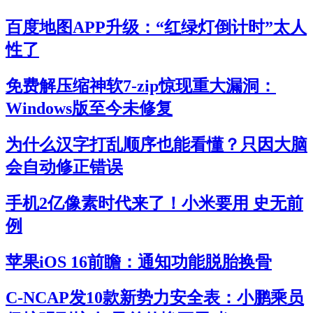
百度地图APP升级：“红绿灯倒计时”太人
性了
免费解压缩神软7-zip惊现重大漏洞：
Windows版至今未修复
为什么汉字打乱顺序也能看懂？只因大脑
会自动修正错误
手机2亿像素时代来了！小米要用 史无前
例
苹果iOS 16前瞻：通知功能脱胎换骨
C-NCAP发10款新势力安全表：小鹏乘员