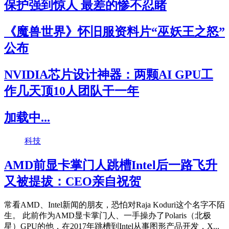
保护强到惊人 最差的惨不忍睹
《魔兽世界》怀旧服资料片“巫妖王之怒”
公布
NVIDIA芯片设计神器：两颗AI GPU工
作几天顶10人团队干一年
加载中...
科技
AMD前显卡掌门人跳槽Intel后一路飞升
又被提拔：CEO亲自祝贺
常看AMD、Intel新闻的朋友，恐怕对Raja Koduri这个名字不陌
生。 此前作为AMD显卡掌门人、一手操办了Polaris（北极
星）GPU的他，在2017年跳槽到Intel从事图形产品开发，X...