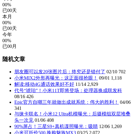
00%
已
00
天
本月
00%
已
00
天
今年
00%
已
00
月
随机文章
朋友圈可以发20张图片后：终究还是错付了
02/10
702
小米MIX2外形再曝光：这正面很抢眼！
09/01
1,118
解读:移动4G通话效果好不好
11/14
2,929
代号“琥珀”！小米11T即将登场：处理器换成联发科
08/16
426
Epic官方自嘲三年就做出成就系统：伟大的胜利！
04/06
341
与徕卡联名！小米12 Ultra机模曝光：后摄模组双层堆叠
头一次见
01/06
408
90%屏占！三星S9+真机谍照曝光：吸睛
12/06
1,269
小米可折价500,换购魅族MX3
03/25
2,072