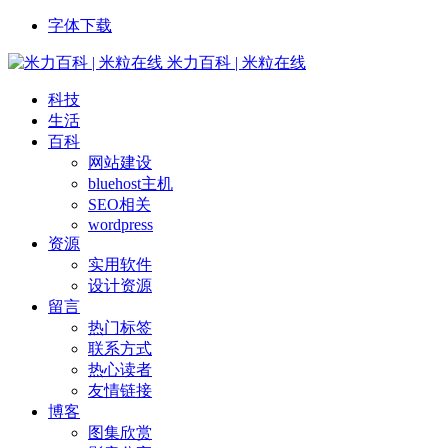
字体下载
米力百科 | 米粒在线
科技
生活
百科
网站建设
bluehost主机
SEO相关
wordpress
资源
实用软件
设计资源
留言
热门标签
联系方式
热心读者
友情链接
博客
图集欣赏