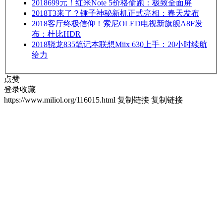
2018
699元！红米Note 5价格偷跑：极致全面屏
2018
T3来了？锤子神秘新机正式亮相：春天发布
2018
客厅终极信仰！索尼OLED电视新旗舰A8F发
布：杜比HDR
2018
骁龙835笔记本联想Miix 630上手：20小时续航
给力
点赞
登录收藏
https://www.miliol.org/116015.html
复制链接
复制链接