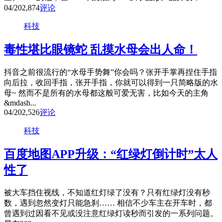
04/20
2,874
评论
科技
毒性堪比眼镜蛇 乱摸水母会出人命！
抖音之前很流行的“水母手势舞”你会吗？张开手掌再捏住手指
向后拉，收回手指，张开手指，你就可以得到一只简略版的水
母~ 然而不是所有的水母都这般可爱无害，比如今天的主角
&mdash...
04/20
2,526
评论
科技
百度地图APP升级：“红绿灯倒计时”太人
性了
被大车挡住视线，不知道红灯绿了没有？只有红绿灯没有秒
数，遇到忽然变灯只能急刹…… 相信不少车主在开车时，都
曾遇到过因看不见或没注意红绿灯读秒而引发的一系列问题。