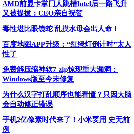
AMD前显卡掌门人跳槽Intel后一路飞升
又被提拔：CEO亲自祝贺
毒性堪比眼镜蛇 乱摸水母会出人命！
百度地图APP升级：“红绿灯倒计时”太人
性了
免费解压缩神软7-zip惊现重大漏洞：
Windows版至今未修复
为什么汉字打乱顺序也能看懂？只因大脑
会自动修正错误
手机2亿像素时代来了！小米要用 史无前
例