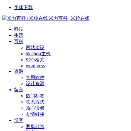
字体下载
米力百科 | 米粒在线
科技
生活
百科
网站建设
bluehost主机
SEO相关
wordpress
资源
实用软件
设计资源
留言
热门标签
联系方式
热心读者
友情链接
博客
图集欣赏