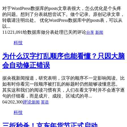
对于WordPress数据库的posts文章表很大，怎么优化是个头疼
的问题。想到了分表就想尝试下。做个记录。原创记录文章，
转载请注明出处。 优化WordPress数据库中的posts表，可以从
以...
11/22
1,091
给数据库做分表处理
已关闭评论
分享
新闻
科技
为什么汉字打乱顺序也能看懂？只因大脑
会自动修正错误
据央视新闻报道，研究表明，汉字的顺序不一定影响阅读。比
如有时你看完一段顺序被打乱的标题时仍然能够读懂意思。
其实这和我们的阅读习惯有关，人们在看文字时并不会逐字逐
句的仔细看，而是成片、成段、区域式的寻...
04/20
2,300
评论
新闻
英语
科技
三折秒杀！京东年货节正式启动