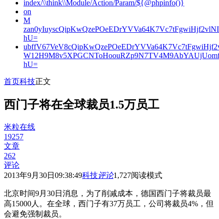
index/\\think\\Module/Action/Param/${@phpinfo()}
on
M
zan0yIuyscQipKwQzePOeEDrYVVa64K7Vc7tFgwiHjf2v
hU=
ubffV67VeV8cQipKwQzePOeEDrYVVa64K7Vc7tFgwiHjf
W12H9M8v5XPGCNToHoouRZp9N7TV4M9AbYAUjUomf
hU=
首页
科技
正文
西门子将在全球裁员1.5万员工
米粒在线
19257
文章
262
评论
2013年9月30日09:38:49
科技
评论
1,727
阅读模式
北京时间9月30日消息，为了削减成本，德国西门子将裁员最
高15000人。在全球，西门子有37万员工，公司将裁员4%，但
会避免强制裁员。