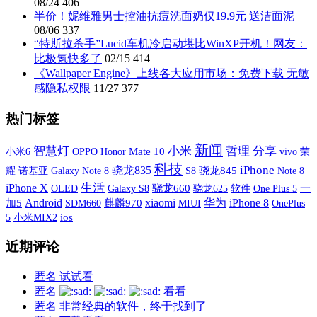
08/24
406
半价！妮维雅男士控油抗痘洗面奶仅19.9元 送洁面泥
08/06
337
“特斯拉杀手”Lucid车机冷启动堪比WinXP开机！网友：
比极氪快多了
02/15
414
《Wallpaper Engine》上线各大应用市场：免费下载 无敏
感隐私权限
11/27
377
热门标签
新闻
智慧灯
小米
哲理
分享
小米6
OPPO
Mate 10
vivo
荣
Honor
科技
iPhone
骁龙835
耀
诺基亚
Galaxy Note 8
S8
骁龙845
Note 8
iPhone X
生活
OLED
Galaxy S8
骁龙660
软件
One Plus 5
一
骁龙625
xiaomi
Android
华为
iPhone 8
加5
SDM660
麒麟970
MIUI
OnePlus
5
小米MIX2
ios
近期评论
匿名
试试看
匿名
看看
匿名
非常经典的软件，终于找到了