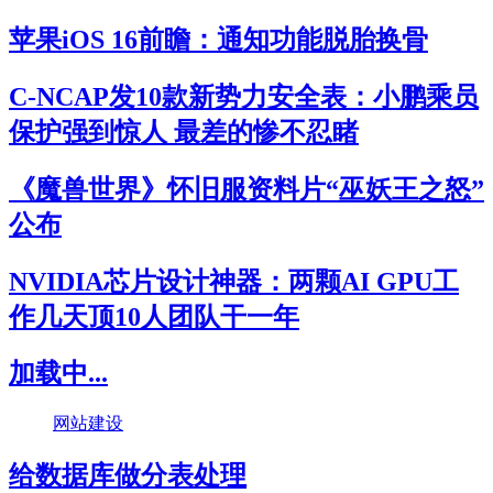
苹果iOS 16前瞻：通知功能脱胎换骨
C-NCAP发10款新势力安全表：小鹏乘员
保护强到惊人 最差的惨不忍睹
《魔兽世界》怀旧服资料片“巫妖王之怒”
公布
NVIDIA芯片设计神器：两颗AI GPU工
作几天顶10人团队干一年
加载中...
网站建设
给数据库做分表处理