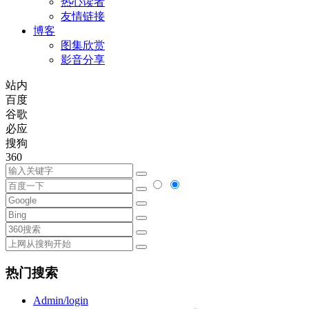
热心读者
友情链接
博客
图集欣赏
影音分享
站内
百度
谷歌
必应
搜狗
360
热门搜索
Admin/login