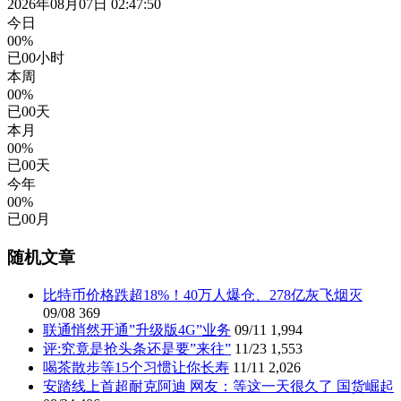
2026年08月07日 02:47:51
今日
00%
已
00
小时
本周
00%
已
00
天
本月
00%
已
00
天
今年
00%
已
00
月
随机文章
比特币价格跌超18%！40万人爆仓、278亿灰飞烟灭
09/08
369
联通悄然开通”升级版4G”业务
09/11
1,994
评:究竟是抢头条还是要”来往”
11/23
1,553
喝茶散步等15个习惯让你长寿
11/11
2,026
安踏线上首超耐克阿迪 网友：等这一天很久了 国货崛起