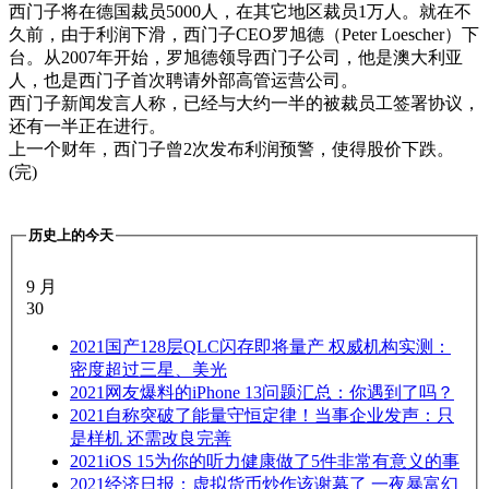
西门子将在德国裁员5000人，在其它地区裁员1万人。就在不
久前，由于利润下滑，西门子CEO罗旭德（Peter Loescher）下
台。从2007年开始，罗旭德领导西门子公司，他是澳大利亚
人，也是西门子首次聘请外部高管运营公司。
西门子新闻发言人称，已经与大约一半的被裁员工签署协议，
还有一半正在进行。
上一个财年，西门子曾2次发布利润预警，使得股价下跌。
(完)
历史上的今天
9 月
30
2021
国产128层QLC闪存即将量产 权威机构实测：
密度超过三星、美光
2021
网友爆料的iPhone 13问题汇总：你遇到了吗？
2021
自称突破了能量守恒定律！当事企业发声：只
是样机 还需改良完善
2021
iOS 15为你的听力健康做了5件非常有意义的事
2021
经济日报：虚拟货币炒作该谢幕了 一夜暴富幻