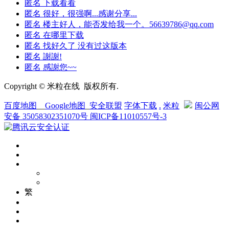
匿名
下载看看
匿名
很好，很强啊...感谢分享...
匿名
楼主好人，能否发给我一个。56639786@qq.com
匿名
在哪里下载
匿名
找好久了 没有过这版本
匿名
謝謝!
匿名
感謝您~~
Copyright © 米粒在线 版权所有.
百度地图
__
Google地图
_
安全联盟
字体下载
.
米粒
闽公网
安备 35058302351070号
闽ICP备11010557号-3
繁