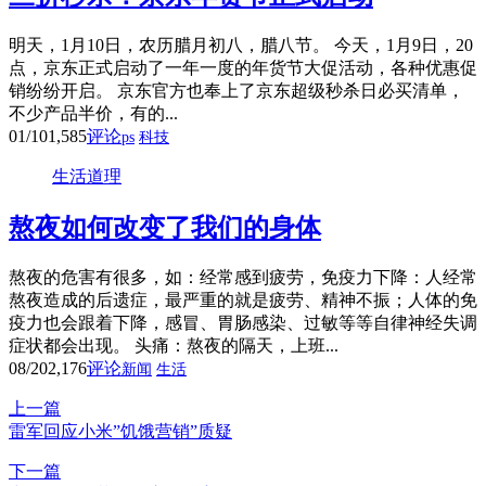
明天，1月10日，农历腊月初八，腊八节。 今天，1月9日，20
点，京东正式启动了一年一度的年货节大促活动，各种优惠促
销纷纷开启。 京东官方也奉上了京东超级秒杀日必买清单，
不少产品半价，有的...
01/10
1,585
评论
ps
科技
生活道理
熬夜如何改变了我们的身体
熬夜的危害有很多，如：经常感到疲劳，免疫力下降：人经常
熬夜造成的后遗症，最严重的就是疲劳、精神不振；人体的免
疫力也会跟着下降，感冒、胃肠感染、过敏等等自律神经失调
症状都会出现。 头痛：熬夜的隔天，上班...
08/20
2,176
评论
新闻
生活
上一篇
雷军回应小米”饥饿营销”质疑
下一篇