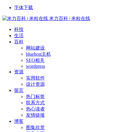
字体下载
米力百科 | 米粒在线
科技
生活
百科
网站建设
bluehost主机
SEO相关
wordpress
资源
实用软件
设计资源
留言
热门标签
联系方式
热心读者
友情链接
博客
图集欣赏