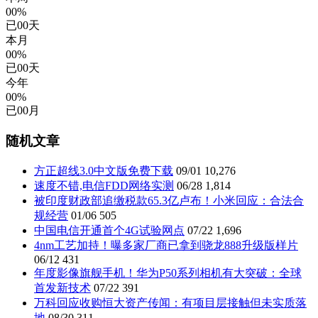
00%
已
00
天
本月
00%
已
00
天
今年
00%
已
00
月
随机文章
方正超线3.0中文版免费下载
09/01
10,276
速度不错,电信FDD网络实测
06/28
1,814
被印度财政部追缴税款65.3亿卢布！小米回应：合法合
规经营
01/06
505
中国电信开通首个4G试验网点
07/22
1,696
4nm工艺加持！曝多家厂商已拿到骁龙888升级版样片
06/12
431
年度影像旗舰手机！华为P50系列相机有大突破：全球
首发新技术
07/22
391
万科回应收购恒大资产传闻：有项目层接触但未实质落
地
08/30
311