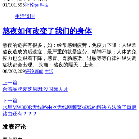
01/10
1,595
评论
ps
科技
生活道理
熬夜如何改变了我们的身体
熬夜的危害有很多，如：经常感到疲劳，免疫力下降：人经常
熬夜造成的后遗症，最严重的就是疲劳、精神不振；人体的免
疫力也会跟着下降，感冒、胃肠感染、过敏等等自律神经失调
症状都会出现。 头痛：熬夜的隔天，上班...
08/20
2,209
评论
新闻
生活
上一篇
台湾品牌衰落原因:没国际人才
下一篇
水星MW300R无线路由器无线网频繁掉线的解决方法除了重启
路由还有？？？
发表评论