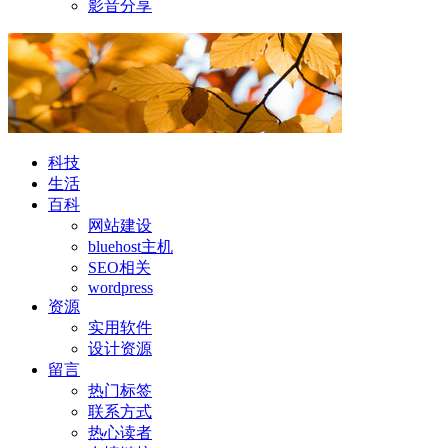
影音分享
科技
生活
百科
网站建设
bluehost主机
SEO相关
wordpress
资源
实用软件
设计资源
留言
热门标签
联系方式
热心读者