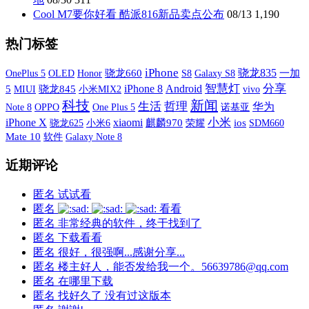
Cool M7要你好看 酷派816新品卖点公布
08/13
1,190
热门标签
iPhone
骁龙835
OnePlus 5
OLED
骁龙660
S8
Galaxy S8
一加
Honor
智慧灯
分享
iPhone 8
Android
5
MIUI
骁龙845
小米MIX2
vivo
科技
新闻
生活
哲理
华为
OPPO
One Plus 5
诺基亚
Note 8
iPhone X
xiaomi
小米
小米6
麒麟970
荣耀
ios
SDM660
骁龙625
Mate 10
软件
Galaxy Note 8
近期评论
匿名
试试看
匿名
看看
匿名
非常经典的软件，终于找到了
匿名
下载看看
匿名
很好，很强啊...感谢分享...
匿名
楼主好人，能否发给我一个。56639786@qq.com
匿名
在哪里下载
匿名
找好久了 没有过这版本