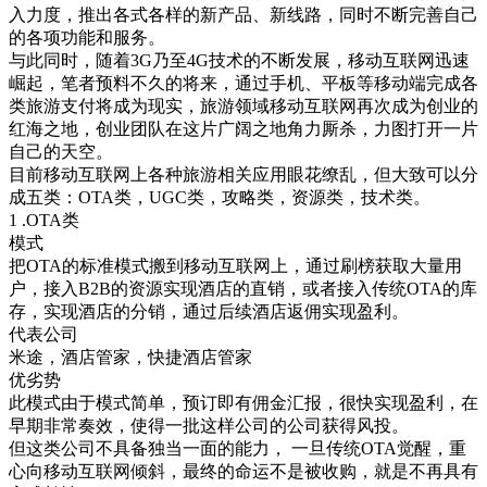
入力度，推出各式各样的新产品、新线路，同时不断完善自己
的各项功能和服务。
与此同时，随着3G乃至4G技术的不断发展，移动互联网迅速
崛起，笔者预料不久的将来，通过手机、平板等移动端完成各
类旅游支付将成为现实，旅游领域移动互联网再次成为创业的
红海之地，创业团队在这片广阔之地角力厮杀，力图打开一片
自己的天空。
目前移动互联网上各种旅游相关应用眼花缭乱，但大致可以分
成五类：OTA类，UGC类，攻略类，资源类，技术类。
1 .OTA类
模式
把OTA的标准模式搬到移动互联网上，通过刷榜获取大量用
户，接入B2B的资源实现酒店的直销，或者接入传统OTA的库
存，实现酒店的分销，通过后续酒店返佣实现盈利。
代表公司
米途，酒店管家，快捷酒店管家
优劣势
此模式由于模式简单，预订即有佣金汇报，很快实现盈利，在
早期非常奏效，使得一批这样公司的公司获得风投。
但这类公司不具备独当一面的能力， 一旦传统OTA觉醒，重
心向移动互联网倾斜，最终的命运不是被收购，就是不再具有