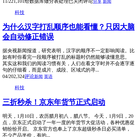
11/22
1,101
给数据库做分表处理
已关闭评论
分享
新闻
科技
为什么汉字打乱顺序也能看懂？只因大脑
会自动修正错误
据央视新闻报道，研究表明，汉字的顺序不一定影响阅读。比
如有时你看完一段顺序被打乱的标题时仍然能够读懂意思。
其实这和我们的阅读习惯有关，人们在看文字时并不会逐字逐
句的仔细看，而是成片、成段、区域式的寻...
04/20
2,324
评论
新闻
英语
科技
三折秒杀！京东年货节正式启动
明天，1月10日，农历腊月初八，腊八节。 今天，1月9日，20
点，京东正式启动了一年一度的年货节大促活动，各种优惠促
销纷纷开启。 京东官方也奉上了京东超级秒杀日必买清单，
不少产品半价，有的...