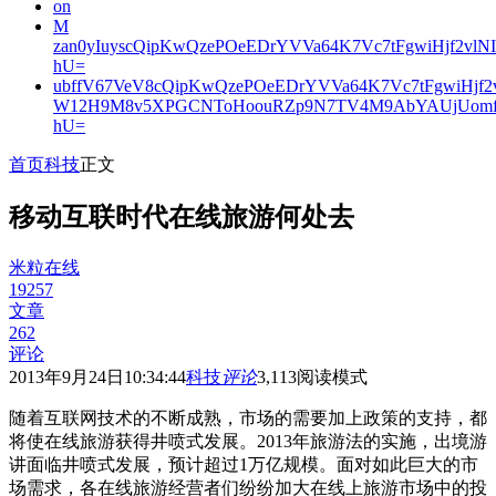
on
M
zan0yIuyscQipKwQzePOeEDrYVVa64K7Vc7tFgwiHjf2v
hU=
ubffV67VeV8cQipKwQzePOeEDrYVVa64K7Vc7tFgwiHjf
W12H9M8v5XPGCNToHoouRZp9N7TV4M9AbYAUjUomf
hU=
首页
科技
正文
移动互联时代在线旅游何处去
米粒在线
19257
文章
262
评论
2013年9月24日10:34:44
科技
评论
3,113
阅读模式
随着互联网技术的不断成熟，市场的需要加上政策的支持，都
将使在线旅游获得井喷式发展。2013年旅游法的实施，出境游
讲面临井喷式发展，预计超过1万亿规模。面对如此巨大的市
场需求，各在线旅游经营者们纷纷加大在线上旅游市场中的投