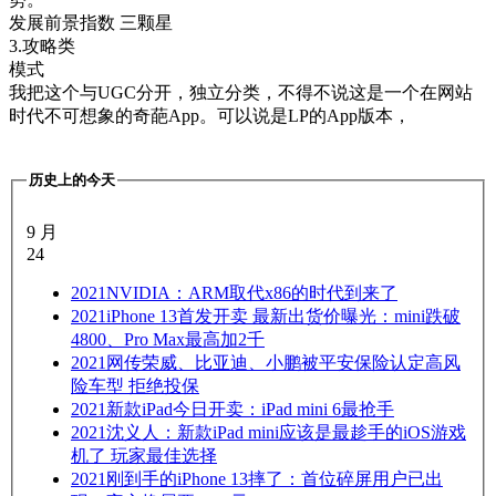
发展前景指数 三颗星
3.攻略类
模式
我把这个与UGC分开，独立分类，不得不说这是一个在网站
时代不可想象的奇葩App。可以说是LP的App版本，
历史上的今天
9 月
24
2021
NVIDIA：ARM取代x86的时代到来了
2021
iPhone 13首发开卖 最新出货价曝光：mini跌破
4800、Pro Max最高加2千
2021
网传荣威、比亚迪、小鹏被平安保险认定高风
险车型 拒绝投保
2021
新款iPad今日开卖：iPad mini 6最抢手
2021
沈义人：新款iPad mini应该是最趁手的iOS游戏
机了 玩家最佳选择
2021
刚到手的iPhone 13摔了：首位碎屏用户已出