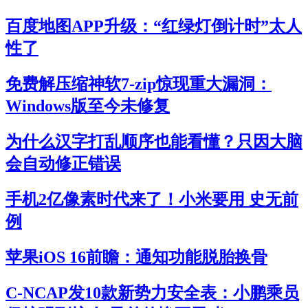
百度地图APP升级：“红绿灯倒计时”太人
性了
免费解压缩神软7-zip惊现重大漏洞：
Windows版至今未修复
为什么汉字打乱顺序也能看懂？只因大脑
会自动修正错误
手机2亿像素时代来了！小米要用 史无前
例
苹果iOS 16前瞻：通知功能脱胎换骨
C-NCAP发10款新势力安全表：小鹏乘员