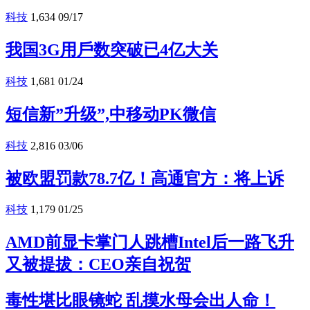
科技
1,634
09/17
我国3G用戶数突破已4亿大关
科技
1,681
01/24
短信新”升级”,中移动PK微信
科技
2,816
03/06
被欧盟罚款78.7亿！高通官方：将上诉
科技
1,179
01/25
AMD前显卡掌门人跳槽Intel后一路飞升
又被提拔：CEO亲自祝贺
毒性堪比眼镜蛇 乱摸水母会出人命！