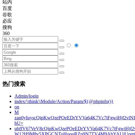
站内
百度
谷歌
必应
搜狗
360
热门搜索
Admin/login
index/\\think\\Module/Action/Param/${@phpinfo()}
on
M
zan0yIuyscQipKwQzePOeEDrYVVa64K7Vc7tFgwiHjf2v
hU=
ubffV67VeV8cQipKwQzePOeEDrYVVa64K7Vc7tFgwiHjf
W12H9M8v5XPGCNToHoouRZp9N7TV4M9AbYAUjUomf