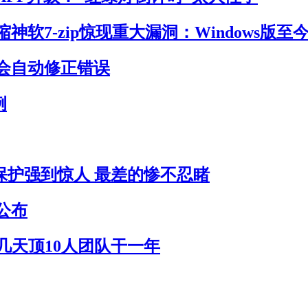
神软7-zip惊现重大漏洞：Windows版至
会自动修正错误
例
员保护强到惊人 最差的惨不忍睹
公布
作几天顶10人团队干一年