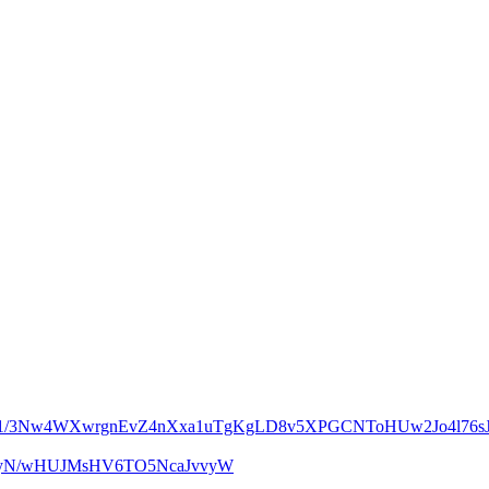
m1/3Nw4WXwrgnEvZ4nXxa1uTgKgLD8v5XPGCNToHUw2Jo4l76sJ
UcyN/wHUJMsHV6TO5NcaJvvyW