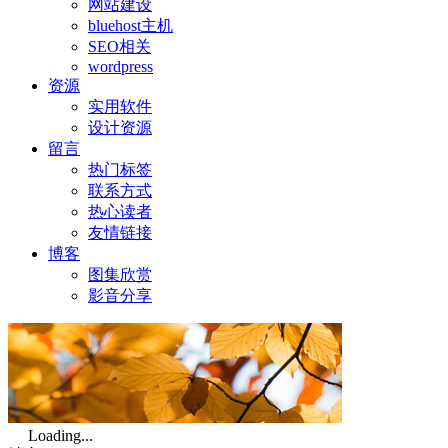
网站建设
bluehost主机
SEO相关
wordpress
资源
实用软件
设计资源
留言
热门标签
联系方式
热心读者
友情链接
博客
图集欣赏
影音分享
Loading...