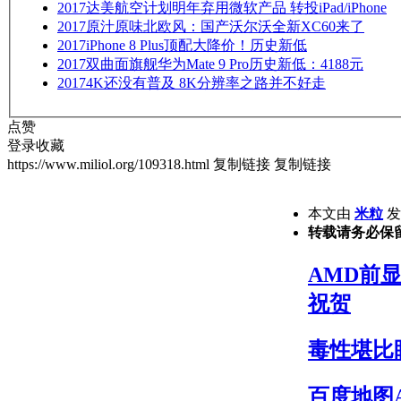
2017
达美航空计划明年弃用微软产品 转投iPad/iPhone
2017
原汁原味北欧风：国产沃尔沃全新XC60来了
2017
iPhone 8 Plus顶配大降价！历史新低
2017
双曲面旗舰华为Mate 9 Pro历史新低：4188元
2017
4K还没有普及 8K分辨率之路并不好走
点赞
登录收藏
https://www.miliol.org/109318.html
复制链接
复制链接
本文由
米粒
发表
转载请务必保
AMD前显
祝贺
毒性堪比
百度地图