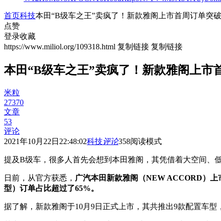
首页
科技
本田“B级车之王”卖疯了！新款雅阁上市首周订单突破1
点赞
登录收藏
https://www.miliol.org/109318.html
复制链接
复制链接
本田“B级车之王”卖疯了！新款雅阁上市首
米粒
27370
文章
53
评论
2021年10月22日22:48:02
科技
评论
358
阅读模式
提及B级车，很多人首先会想到本田雅阁，其凭借着大空间、低
日前，从官方获悉，
广汽本田新款雅阁（NEW ACCORD）
型）订单占比超过了65%。
据了解，新款雅阁于10月9日正式上市，其共推出9款配置车型，