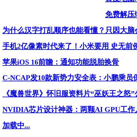
免费解压缩
为什么汉字打乱顺序也能看懂？只因大脑
手机2亿像素时代来了！小米要用 史无前
苹果iOS 16前瞻：通知功能脱胎换骨
C-NCAP发10款新势力安全表：小鹏乘
《魔兽世界》怀旧服资料片“巫妖王之怒”
NVIDIA芯片设计神器：两颗AI GPU工
加载中...