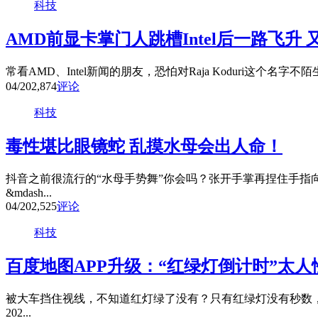
科技
AMD前显卡掌门人跳槽Intel后一路飞升
常看AMD、Intel新闻的朋友，恐怕对Raja Koduri这个名字不
04/20
2,874
评论
科技
毒性堪比眼镜蛇 乱摸水母会出人命！
抖音之前很流行的“水母手势舞”你会吗？张开手掌再捏住手指
&mdash...
04/20
2,525
评论
科技
百度地图APP升级：“红绿灯倒计时”太人
被大车挡住视线，不知道红灯绿了没有？只有红绿灯没有秒数，
202...