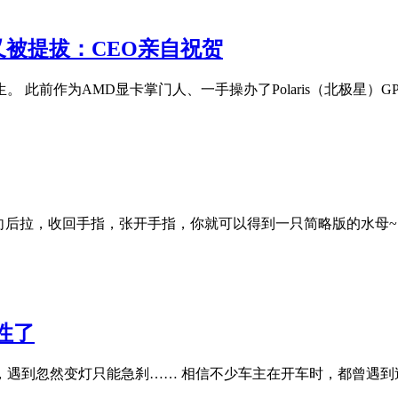
 又被提拔：CEO亲自祝贺
陌生。 此前作为AMD显卡掌门人、一手操办了Polaris（北极星）GP
向后拉，收回手指，张开手指，你就可以得到一只简略版的水母~
性了
遇到忽然变灯只能急刹…… 相信不少车主在开车时，都曾遇到