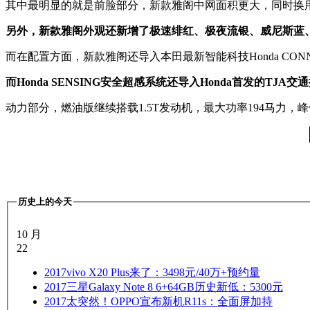
其中最明显的就是前脸部分，新款雅阁中网面积更大，同时换
另外，新款雅阁外观还新增了极速绯红、极夜流银、威尼斯蓝
而在配置方面，新款雅阁还导入本田最新智能科技Honda CON
而Honda SENSING安全超感系统还导入Honda首发的
动力部分，燃油版继续搭载1.5T发动机，最大功率194马力，峰
历史上的今天
10 月
22
2017
vivo X20 Plus来了：3498元/40万+预约量
2017
三星Galaxy Note 8 6+64GB历史新低：5300元
2017
太突然！OPPO宣布新机R11s：全面屏加持