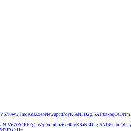
lNIV67l0wwTmqKdsZxeoNewupcd7dyK6aN3D2gJ5ATr8zkbqQCJN
2vlNIV67rZORbEgTWqFxqmPbz6xcifdyK6aN3D2gJ5ATr8zkbqQ
kDJRs hU=