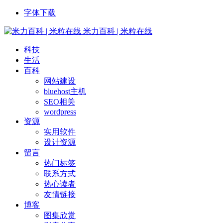
字体下载
米力百科 | 米粒在线
科技
生活
百科
网站建设
bluehost主机
SEO相关
wordpress
资源
实用软件
设计资源
留言
热门标签
联系方式
热心读者
友情链接
博客
图集欣赏