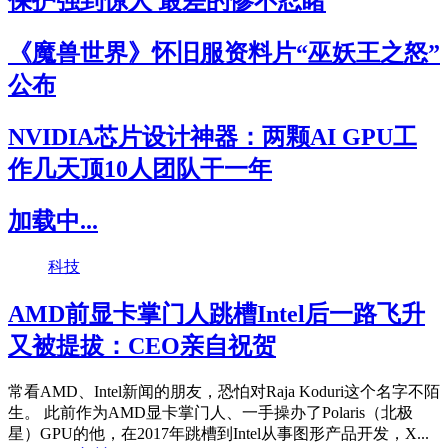
保护强到惊人 最差的惨不忍睹
《魔兽世界》怀旧服资料片“巫妖王之怒”
公布
NVIDIA芯片设计神器：两颗AI GPU工
作几天顶10人团队干一年
加载中...
科技
AMD前显卡掌门人跳槽Intel后一路飞升
又被提拔：CEO亲自祝贺
常看AMD、Intel新闻的朋友，恐怕对Raja Koduri这个名字不陌
生。 此前作为AMD显卡掌门人、一手操办了Polaris（北极
星）GPU的他，在2017年跳槽到Intel从事图形产品开发，X...