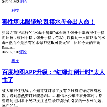
04/20
2,862
评论
科技
毒性堪比眼镜蛇 乱摸水母会出人命！
抖音之前很流行的“水母手势舞”你会吗？张开手掌再捏住手指
向后拉，收回手指，张开手指，你就可以得到一只简略版的水
母~ 然而不是所有的水母都这般可爱无害，比如今天的主角
&mdash...
04/20
2,510
评论
科技
百度地图APP升级：“红绿灯倒计时”太人
性了
被大车挡住视线，不知道红灯绿了没有？只有红绿灯没有秒
数，遇到忽然变灯只能急刹…… 相信不少车主在开车时，都
曾遇到过因看不见或没注意红绿灯读秒而引发的一系列问题。
早在202...