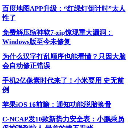
百度地图APP升级：“红绿灯倒计时”太人
性了
免费解压缩神软7-zip惊现重大漏洞：
Windows版至今未修复
为什么汉字打乱顺序也能看懂？只因大脑
会自动修正错误
手机2亿像素时代来了！小米要用 史无前
例
苹果iOS 16前瞻：通知功能脱胎换骨
C-NCAP发10款新势力安全表：小鹏乘员