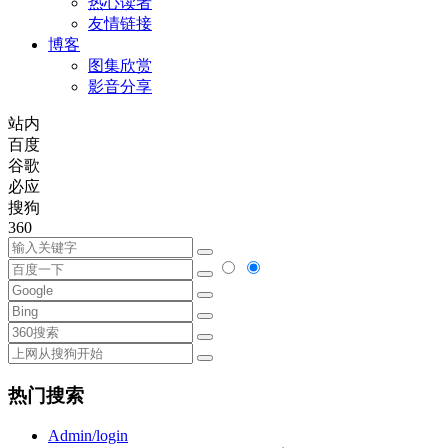
热心读者
友情链接
博客
图集欣赏
影音分享
站内
百度
谷歌
必应
搜狗
360
热门搜索
Admin/login