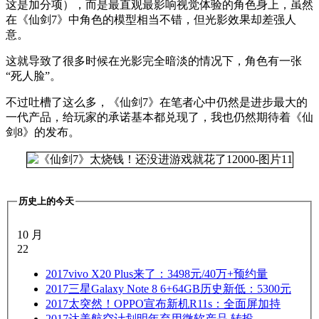
这是加分项），而是最直观最影响视觉体验的角色身上，虽然
在《仙剑7》中角色的模型相当不错，但光影效果却差强人
意。
这就导致了很多时候在光影完全暗淡的情况下，角色有一张
“死人脸”。
不过吐槽了这么多，《仙剑7》在笔者心中仍然是进步最大的
一代产品，给玩家的承诺基本都兑现了，我也仍然期待着《仙
剑8》的发布。
历史上的今天
10 月
22
2017
vivo X20 Plus来了：3498元/40万+预约量
2017
三星Galaxy Note 8 6+64GB历史新低：5300元
2017
太突然！OPPO宣布新机R11s：全面屏加持
2017
达美航空计划明年弃用微软产品 转投