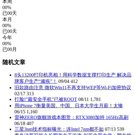
本周
00%
已
00
天
本月
00%
已
00
天
今年
00%
已
00
月
随机文章
8头13200打印机亮相！用科学数据支撑打印生产 解决品
牌客户生产“顽疾”！
09/04
412
旧款路由注意 微软Win11不再支持WEP等Wi-Fi加密协议
02/17
313
打脸!”最安全手机”已被ROOT
08/11
1,781
用iPhone 7衡量美国、中国、日本大学生月薪！太惨
06/15
1,160
雷神ZERO旗舰游戏本图赏：RTX3080加持 165Hz高刷
06/18
407
三星3nm技术指标曝光：连Intel 7nm都不如
07/13
539