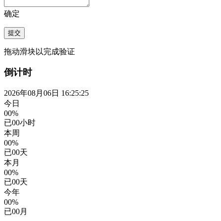
确定
提交
拖动滑块以完成验证
倒计时
2026年08月06日 16:25:26
今日
00%
已
00
小时
本周
00%
已
00
天
本月
00%
已
00
天
今年
00%
已
00
月