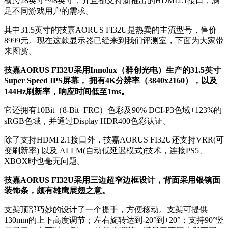
横跨28英寸~48英寸，并且都支持新推出的HDMI2.1接口，满
足不同游戏用户的需求。
其中31.5英寸的技嘉AORUS FI32U是热卖的主流型号，售价
8999元。现在这款显示器已经来到我们评测室，下面为大家带
来图赏。
技嘉AORUS FI32U采用Innolux（群创光电）生产的31.5英寸
Super Speed IPS屏幕， 拥有4K分辨率（3840x2160），以及
144Hz刷新率，响应时间低至1ms。
它还拥有10Bit（8-Bit+FRC）色彩及90% DCI-P3色域+123%的
sRGB色域，并通过Display HDR400色彩认证。
除了支持HDMI 2.1接口外，技嘉AORUS FI32U还支持VRR(可
变刷新率) 以及 ALLM(自动低延迟模式)技术，连接PS5、
XBOX时也毫无问题。
技嘉AORUS FI32U采用三边超窄边框设计，背面采用银镜面
装饰条，颇有雄鹰展翅之意。
支架顶部巧妙的设计了一个提手，方便移动。支架可提供
130mm的上下高度调节；左右旋转达到-20°到+20°；支持90°竖