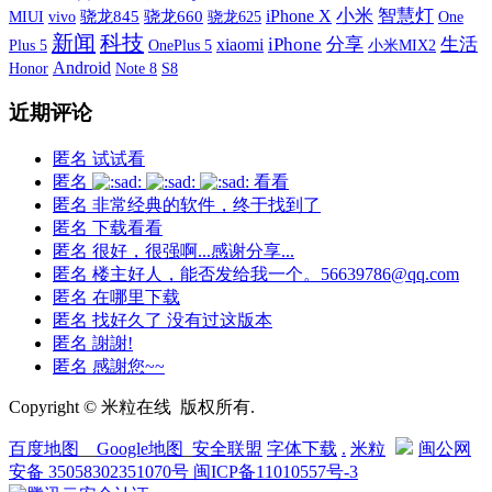
iPhone X
小米
智慧灯
MIUI
vivo
骁龙845
骁龙660
One
骁龙625
新闻
科技
xiaomi
iPhone
分享
生活
Plus 5
OnePlus 5
小米MIX2
Android
S8
Honor
Note 8
近期评论
匿名
试试看
匿名
看看
匿名
非常经典的软件，终于找到了
匿名
下载看看
匿名
很好，很强啊...感谢分享...
匿名
楼主好人，能否发给我一个。56639786@qq.com
匿名
在哪里下载
匿名
找好久了 没有过这版本
匿名
謝謝!
匿名
感謝您~~
Copyright © 米粒在线 版权所有.
百度地图
__
Google地图
_
安全联盟
字体下载
.
米粒
闽公网
安备 35058302351070号
闽ICP备11010557号-3