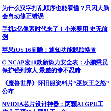
为什么汉字打乱顺序也能看懂？只因大脑
会自动修正错误
手机2亿像素时代来了！小米要用 史无前
例
苹果iOS 16前瞻：通知功能脱胎换骨
C-NCAP发10款新势力安全表：小鹏乘员
保护强到惊人 最差的惨不忍睹
《魔兽世界》怀旧服资料片“巫妖王之怒”
公布
NVIDIA芯片设计神器：两颗AI GPU工