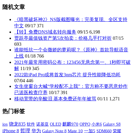
随机文章
《暗黑破坏神2》NS版截图曝光：完美复现、全区支持
中文
09/17
371
【转】免费DNS域名转向服务
09/15
6,198
贾跃亭最值钱资产第5次拍卖：价格几乎打对折
07/15
693
谁能抵抗一个会撒娇的萝莉呢？《原神》首款导航语音
上线
01/18
766
2021年最常用密码公布：123456无悬念第一、1秒即可破
解
11/19
345
2022款iPad Pro或将首发3nm芯片 提升性能降低功耗
07/04
446
女生坐窗台大喊“学校配不上我”：官方称不要恶意炒作
已送医检查疗养
10/17
391
移动宽带的辛酸泪 基本免费还年年被骂
01/11
1,271
热门标签
骁龙835
ios
软件
诺基亚
OLED
麒麟970
OPPO
小米6
Galaxy S8
哲理
iPhone 8
华为
Galaxy Note 8
Mate 10
一加5
SDM660
荣耀