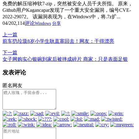
免费的解压缩神软7-zip，突然被安全人员千夫所指。 原来，
Github用户Kagancapar发现了一个重大安全漏洞，编号CVE-
2022-29072。 该漏洞表现为，在Windows中，将.7z扩...
04/20
2,114
评论
Windows
分享
上一篇
前车扔垃圾8岁小学生耿直塞回去！网友：干得漂亮
下一篇
女子网购实心银碗到家后被摔成碎片 商家：只是表面足银
发表评论
匿名网友