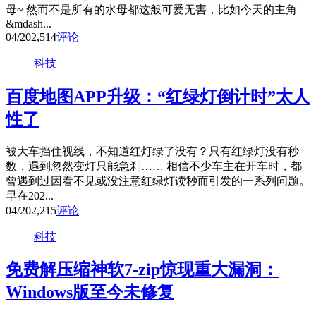
母~ 然而不是所有的水母都这般可爱无害，比如今天的主角
&mdash...
04/20
2,514
评论
科技
百度地图APP升级：“红绿灯倒计时”太人
性了
被大车挡住视线，不知道红灯绿了没有？只有红绿灯没有秒
数，遇到忽然变灯只能急刹…… 相信不少车主在开车时，都
曾遇到过因看不见或没注意红绿灯读秒而引发的一系列问题。
早在202...
04/20
2,215
评论
科技
免费解压缩神软7-zip惊现重大漏洞：
Windows版至今未修复