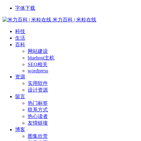
字体下载
米力百科 | 米粒在线
科技
生活
百科
网站建设
bluehost主机
SEO相关
wordpress
资源
实用软件
设计资源
留言
热门标签
联系方式
热心读者
友情链接
博客
图集欣赏