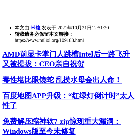
本文由
米粒
发表于 2021年10月21日12:51:20
转载请务必保留本文链接：
https://www.miliol.org/109183.html
AMD前显卡掌门人跳槽Intel后一路飞升
又被提拔：CEO亲自祝贺
毒性堪比眼镜蛇 乱摸水母会出人命！
百度地图APP升级：“红绿灯倒计时”太人
性了
免费解压缩神软7-zip惊现重大漏洞：
Windows版至今未修复