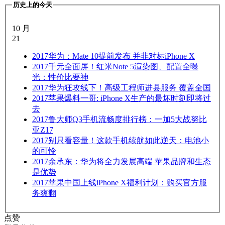
历史上的今天
10 月
21
2017
华为：Mate 10提前发布 并非对标iPhone X
2017
千元全面屏！红米Note 5渲染图、配置全曝
光：性价比要神
2017
华为狂攻线下！高级工程师进县服务 覆盖全国
2017
苹果爆料一哥: iPhone X生产的最坏时刻即将过
去
2017
鲁大师Q3手机流畅度排行榜：一加5大战努比
亚Z17
2017
别只看容量！这款手机续航如此逆天：电池小
的可怜
2017
余承东：华为将全力发展高端 苹果品牌和生态
是优势
2017
苹果中国上线iPhone X福利计划：购买官方服
务爽翻
点赞