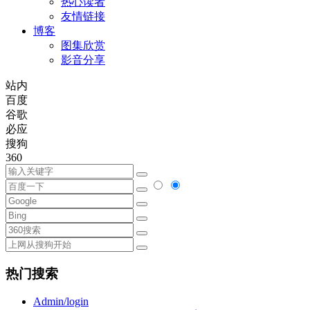
热心读者
友情链接
博客
图集欣赏
影音分享
站内
百度
谷歌
必应
搜狗
360
热门搜索
Admin/login