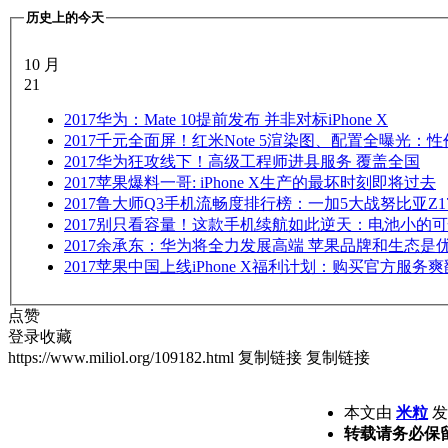
历史上的今天
10 月
21
2017
华为：Mate 10提前发布 并非对标iPhone X
2017
千元全面屏！红米Note 5渲染图、配置全曝光：
2017
华为狂攻线下！高级工程师进县服务 覆盖全国
2017
苹果爆料一哥: iPhone X生产的最坏时刻即将过去
2017
鲁大师Q3手机流畅度排行榜：一加5大战努比亚Z1
2017
别只看容量！这款手机续航如此逆天：电池小的可
2017
余承东：华为将全力发展高端 苹果品牌和生态是
2017
苹果中国上线iPhone X福利计划：购买官方服务爽
点赞
登录收藏
https://www.miliol.org/109182.html
复制链接
复制链接
本文由
米粒
发表
转载请务必保