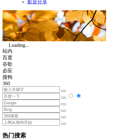
影音分享
Loading...
站内
百度
谷歌
必应
搜狗
360
热门搜索