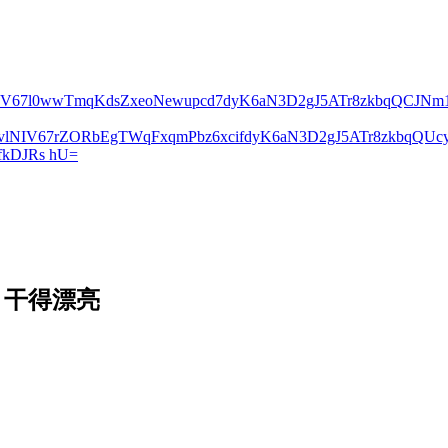
lNIV67l0wwTmqKdsZxeoNewupcd7dyK6aN3D2gJ5ATr8zkbqQCJN
2vlNIV67rZORbEgTWqFxqmPbz6xcifdyK6aN3D2gJ5ATr8zkbqQ
kDJRs hU=
：干得漂亮