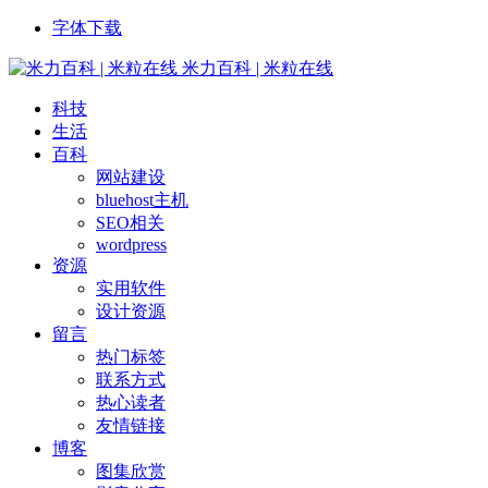
字体下载
米力百科 | 米粒在线
科技
生活
百科
网站建设
bluehost主机
SEO相关
wordpress
资源
实用软件
设计资源
留言
热门标签
联系方式
热心读者
友情链接
博客
图集欣赏