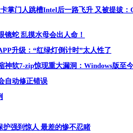
卡掌门人跳槽Intel后一路飞升 又被提拔：
眼镜蛇 乱摸水母会出人命！
APP升级：“红绿灯倒计时”太人性了
神软7-zip惊现重大漏洞：Windows版至
会自动修正错误
例
员保护强到惊人 最差的惨不忍睹