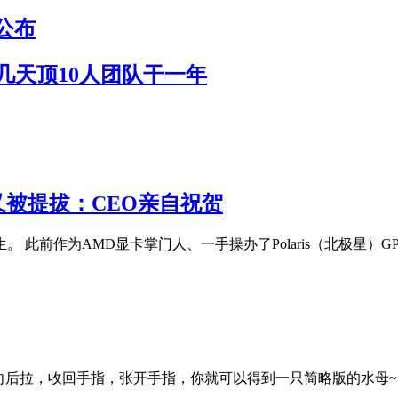
公布
作几天顶10人团队干一年
 又被提拔：CEO亲自祝贺
陌生。 此前作为AMD显卡掌门人、一手操办了Polaris（北极星）GP
向后拉，收回手指，张开手指，你就可以得到一只简略版的水母~