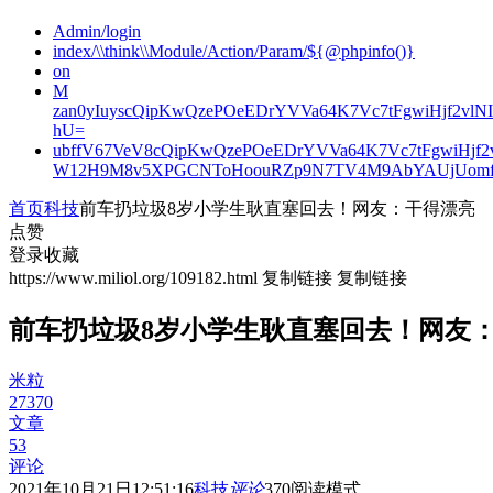
Admin/login
index/\\think\\Module/Action/Param/${@phpinfo()}
on
M
zan0yIuyscQipKwQzePOeEDrYVVa64K7Vc7tFgwiHjf2v
hU=
ubffV67VeV8cQipKwQzePOeEDrYVVa64K7Vc7tFgwiHjf
W12H9M8v5XPGCNToHoouRZp9N7TV4M9AbYAUjUomf
首页
科技
前车扔垃圾8岁小学生耿直塞回去！网友：干得漂亮
点赞
登录收藏
https://www.miliol.org/109182.html
复制链接
复制链接
前车扔垃圾8岁小学生耿直塞回去！网友
米粒
27370
文章
53
评论
2021年10月21日12:51:16
科技
评论
370
阅读模式