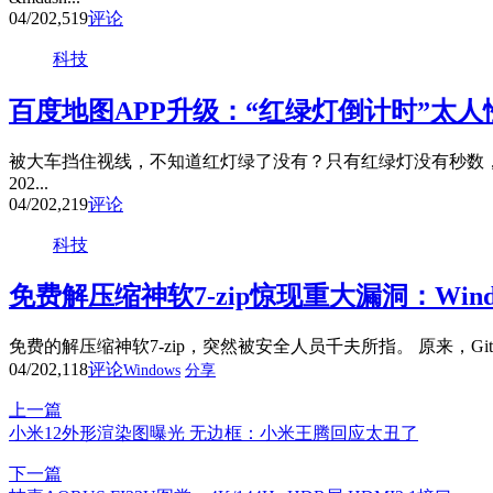
04/20
2,519
评论
科技
百度地图APP升级：“红绿灯倒计时”太人
被大车挡住视线，不知道红灯绿了没有？只有红绿灯没有秒数，
202...
04/20
2,219
评论
科技
免费解压缩神软7-zip惊现重大漏洞：Win
免费的解压缩神软7-zip，突然被安全人员千夫所指。 原来，Github用
04/20
2,118
评论
Windows
分享
上一篇
小米12外形渲染图曝光 无边框：小米王腾回应太丑了
下一篇