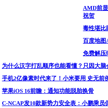
AMD前显
祝贺
毒性堪比
百度地图
免费解压缩
为什么汉字打乱顺序也能看懂？只因大脑
手机2亿像素时代来了！小米要用 史无前
苹果iOS 16前瞻：通知功能脱胎换骨
C-NCAP发10款新势力安全表：小鹏乘