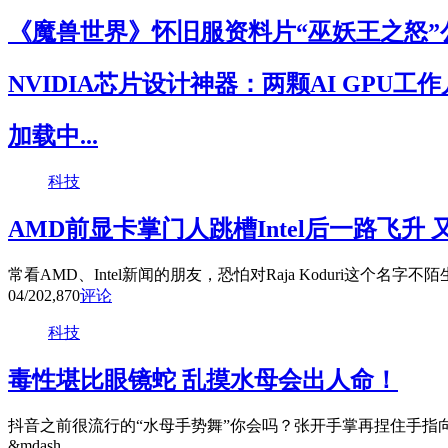
《魔兽世界》怀旧服资料片“巫妖王之怒”
NVIDIA芯片设计神器：两颗AI GPU工
加载中...
科技
AMD前显卡掌门人跳槽Intel后一路飞升
常看AMD、Intel新闻的朋友，恐怕对Raja Koduri这个名字不
04/20
2,870
评论
科技
毒性堪比眼镜蛇 乱摸水母会出人命！
抖音之前很流行的“水母手势舞”你会吗？张开手掌再捏住手指
&mdash...