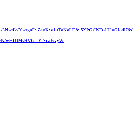
m1/3Nw4WXwrgnEvZ4nXxa1uTgKgLD8v5XPGCNToHUw2Jo4l76sJ
UcyN/wHUJMsHV6TO5NcaJvvyW