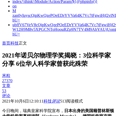
index/\\think\\Module/Action/Param/${@phpinfo()}
on
M
zan0yIuyscQipKwQzePOeEDrYVVa64K7Vc7tFgwiHjf2v
hU=
ubffV67VeV8cQipKwQzePOeEDrYVVa64K7Vc7tFgwiHjf
W12H9M8v5XPGCNToHoouRZp9N7TV4M9AbYAUjUomf
hU=
首页
科技
正文
2021年诺贝尔物理学奖揭晓：3位科学家
分享 6位华人科学家曾获此殊荣
米粒
27370
文章
53
评论
2021年10月6日12:10:11
科技
评论
513
阅读模式
今日晚间，瑞典皇家科学院宣布，
日本出身的美国籍普林斯顿