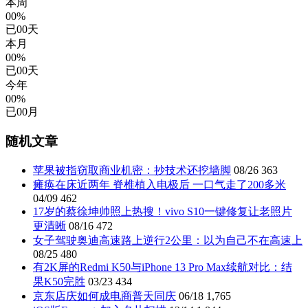
本周
00%
已
00
天
本月
00%
已
00
天
今年
00%
已
00
月
随机文章
苹果被指窃取商业机密：抄技术还挖墙脚
08/26
363
瘫痪在床近两年 脊椎植入电极后 一口气走了200多米
04/09
462
17岁的蔡徐坤帅照上热搜！vivo S10一键修复让老照片
更清晰
08/16
472
女子驾驶奥迪高速路上逆行2公里：以为自己不在高速上
08/25
480
有2K屏的Redmi K50与iPhone 13 Pro Max续航对比：结
果K50完胜
03/23
434
京东店庆如何成电商普天同庆
06/18
1,765