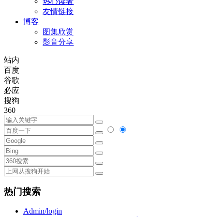
热心读者
友情链接
博客
图集欣赏
影音分享
站内
百度
谷歌
必应
搜狗
360
热门搜索
Admin/login