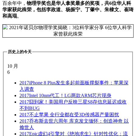
百余年中，
物理学奖也是华人拿奖最多的奖项，共6位华人科
学家获此殊荣，包括李政道、杨振宁、丁肇中、朱棣文、崔琦
和高琨
。
历史上的今天
10 月
6
2017
iPhone 8 Plus发生多起前面板撑裂事件：苹果深
入调查
2017
Intel 10nm代工！LG两款ARM芯片现身
2017
囧到家！美国用户反映三星S8存信息延迟或收
不到BUG
2017
不止苹果 全行业都在受3D传感器产量困扰
2017
乔布斯去世六周年 库克发文缅怀：创造神奇 以
飨世人
2017
Epic虚幻4引擎对《绝地求生》针对性优化：流