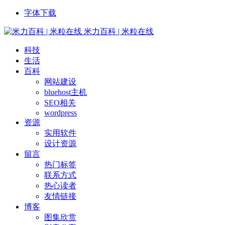
字体下载
米力百科 | 米粒在线
科技
生活
百科
网站建设
bluehost主机
SEO相关
wordpress
资源
实用软件
设计资源
留言
热门标签
联系方式
热心读者
友情链接
博客
图集欣赏