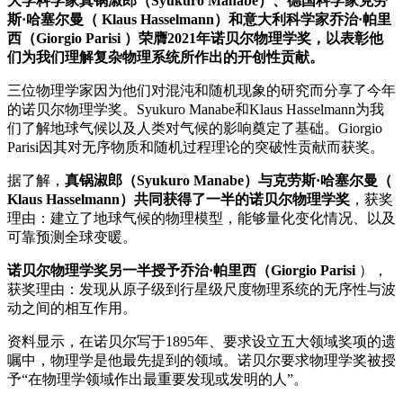
大学科学家真锅淑郎（Syukuro Manabe）、德国科学家克劳
斯·哈塞尔曼（ Klaus Hasselmann）和意大利科学家乔治·帕里
西（Giorgio Parisi ）荣膺2021年诺贝尔物理学奖，以表彰他
们为我们理解复杂物理系统所作出的开创性贡献。
三位物理学家因为他们对混沌和随机现象的研究而分享了今年
的诺贝尔物理学奖。Syukuro Manabe和Klaus Hasselmann为我
们了解地球气候以及人类对气候的影响奠定了基础。Giorgio
Parisi因其对无序物质和随机过程理论的突破性贡献而获奖。
据了解，
真锅淑郎（Syukuro Manabe）与克劳斯·哈塞尔曼（
Klaus Hasselmann）共同获得了一半的诺贝尔物理学奖
，获奖
理由：建立了地球气候的物理模型，能够量化变化情况、以及
可靠预测全球变暖。
诺贝尔物理学奖另一半授予乔治·帕里西（Giorgio Parisi
），
获奖理由：发现从原子级到行星级尺度物理系统的无序性与波
动之间的相互作用。
资料显示，在诺贝尔写于1895年、要求设立五大领域奖项的遗
嘱中，物理学是他最先提到的领域。诺贝尔要求物理学奖被授
予“在物理学领域作出最重要发现或发明的人”。