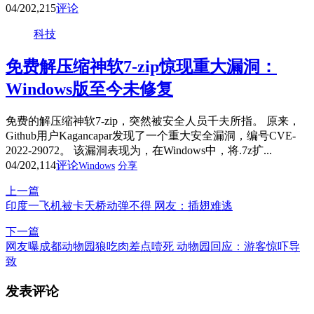
04/20
2,215
评论
科技
免费解压缩神软7-zip惊现重大漏洞：
Windows版至今未修复
免费的解压缩神软7-zip，突然被安全人员千夫所指。 原来，
Github用户Kagancapar发现了一个重大安全漏洞，编号CVE-
2022-29072。 该漏洞表现为，在Windows中，将.7z扩...
04/20
2,114
评论
Windows
分享
上一篇
印度一飞机被卡天桥动弹不得 网友：插翅难逃
下一篇
网友曝成都动物园狼吃肉差点噎死 动物园回应：游客惊吓导
致
发表评论