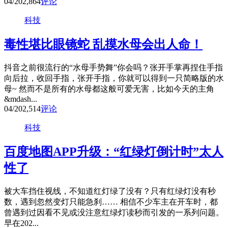
04/20
2,864
评论
科技
毒性堪比眼镜蛇 乱摸水母会出人命！
抖音之前很流行的“水母手势舞”你会吗？张开手掌再捏住手指
向后拉，收回手指，张开手指，你就可以得到一只简略版的水
母~ 然而不是所有的水母都这般可爱无害，比如今天的主角
&mdash...
04/20
2,514
评论
科技
百度地图APP升级：“红绿灯倒计时”太人
性了
被大车挡住视线，不知道红灯绿了没有？只有红绿灯没有秒
数，遇到忽然变灯只能急刹…… 相信不少车主在开车时，都
曾遇到过因看不见或没注意红绿灯读秒而引发的一系列问题。
早在202...