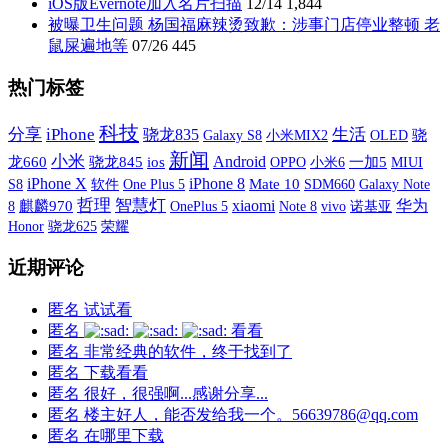
iOS版Evernote加入名片扫描
12/14
1,844
被曝卫生问题 杨国福麻辣烫致歉：涉事门店停业整顿 老
鼠屎遍地等
07/26
445
热门标签
科技
分享
iPhone
生活
骁龙835
Galaxy S8
小米MIX2
OLED
骁
新闻
小米
Android
龙660
骁龙845
ios
OPPO
小米6
一加5
MIUI
iPhone X
iPhone 8
S8
软件
One Plus 5
Mate 10
SDM660
Galaxy Note
哲理
智慧灯
xiaomi
华为
8
麒麟970
OnePlus 5
vivo
诺基亚
Note 8
荣耀
Honor
骁龙625
近期评论
匿名
试试看
匿名
看看
匿名
非常经典的软件，终于找到了
匿名
下载看看
匿名
很好，很强啊...感谢分享...
匿名
楼主好人，能否发给我一个。56639786@qq.com
匿名
在哪里下载