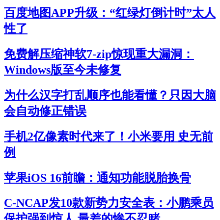
百度地图APP升级：“红绿灯倒计时”太人
性了
免费解压缩神软7-zip惊现重大漏洞：
Windows版至今未修复
为什么汉字打乱顺序也能看懂？只因大脑
会自动修正错误
手机2亿像素时代来了！小米要用 史无前
例
苹果iOS 16前瞻：通知功能脱胎换骨
C-NCAP发10款新势力安全表：小鹏乘员
保护强到惊人 最差的惨不忍睹