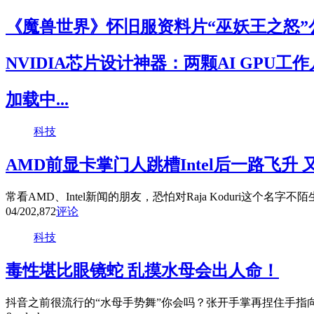
《魔兽世界》怀旧服资料片“巫妖王之怒”
NVIDIA芯片设计神器：两颗AI GPU工
加载中...
科技
AMD前显卡掌门人跳槽Intel后一路飞升
常看AMD、Intel新闻的朋友，恐怕对Raja Koduri这个名字不
04/20
2,872
评论
科技
毒性堪比眼镜蛇 乱摸水母会出人命！
抖音之前很流行的“水母手势舞”你会吗？张开手掌再捏住手指