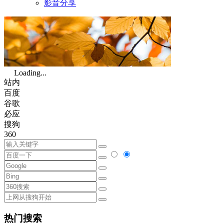
影音分享
Loading...
站内
百度
谷歌
必应
搜狗
360
热门搜索