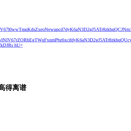
lNIV67l0wwTmqKdsZxeoNewupcd7dyK6aN3D2gJ5ATr8zkbqQCJN
2vlNIV67rZORbEgTWqFxqmPbz6xcifdyK6aN3D2gJ5ATr8zkbqQ
kDJRs hU=
时序高得离谱