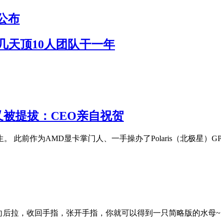
公布
作几天顶10人团队干一年
 又被提拔：CEO亲自祝贺
陌生。 此前作为AMD显卡掌门人、一手操办了Polaris（北极星）GP
向后拉，收回手指，张开手指，你就可以得到一只简略版的水母~