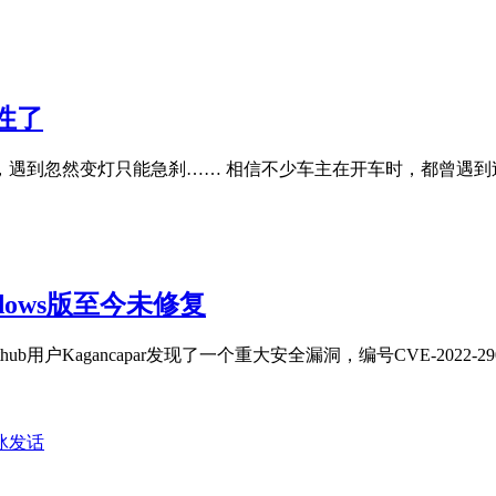
性了
遇到忽然变灯只能急刹…… 相信不少车主在开车时，都曾遇到
dows版至今未修复
户Kagancapar发现了一个重大安全漏洞，编号CVE-2022-2907
冰发话