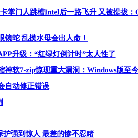
卡掌门人跳槽Intel后一路飞升 又被提拔：
眼镜蛇 乱摸水母会出人命！
APP升级：“红绿灯倒计时”太人性了
神软7-zip惊现重大漏洞：Windows版至
会自动修正错误
例
员保护强到惊人 最差的惨不忍睹