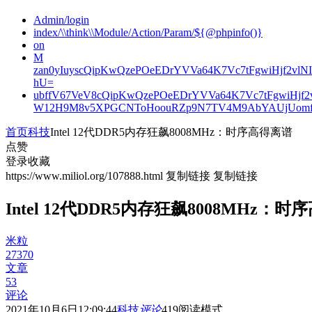
Admin/login
index/\\think\\Module/Action/Param/${@phpinfo()}
on
M
zan0yIuyscQipKwQzePOeEDrYVVa64K7Vc7tFgwiHjf2v
hU=
ubffV67VeV8cQipKwQzePOeEDrYVVa64K7Vc7tFgwiHjf
W12H9M8v5XPGCNToHoouRZp9N7TV4M9AbYAUjUomf
首页
科技
Intel 12代DDR5内存狂飙8008MHz：时序高得离谱
点赞
登录收藏
https://www.miliol.org/107888.html
复制链接
复制链接
Intel 12代DDR5内存狂飙8008MHz：
米粒
27370
文章
53
评论
2021年10月6日12:09:44
科技
评论
419
阅读模式