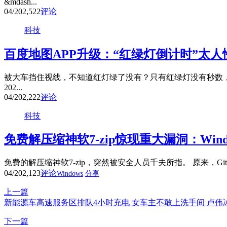
&mdash...
04/20
2,522
评论
科技
百度地图APP升级：“红绿灯倒计时”太人
被大车挡住视线，不知道红灯绿了没有？只有红绿灯没有秒数，
202...
04/20
2,222
评论
科技
免费解压缩神软7-zip惊现重大漏洞：Win
免费的解压缩神软7-zip，突然被安全人员千夫所指。 原来，Github用
04/20
2,123
评论
Windows
分享
上一篇
新能源车高速服务区排队4小时充电 女车主不敢上洗手间 卢伟
下一篇