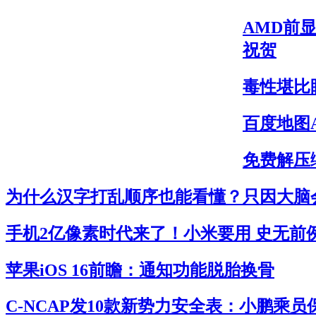
AMD前显
祝贺
毒性堪比
百度地图
免费解压缩
为什么汉字打乱顺序也能看懂？只因大脑
手机2亿像素时代来了！小米要用 史无前
苹果iOS 16前瞻：通知功能脱胎换骨
C-NCAP发10款新势力安全表：小鹏乘