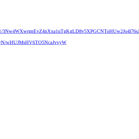
m1/3Nw4WXwrgnEvZ4nXxa1uTgKgLD8v5XPGCNToHUw2Jo4l76sJ
UcyN/wHUJMsHV6TO5NcaJvvyW