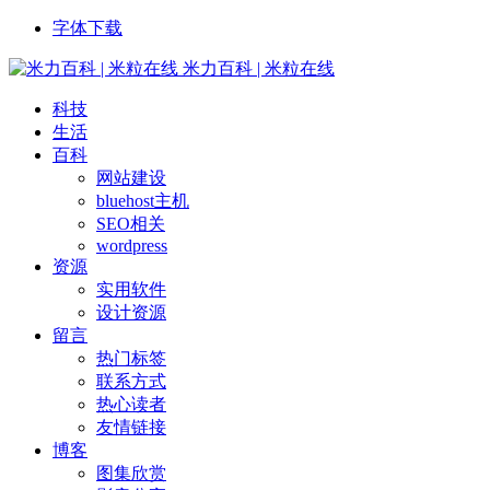
字体下载
米力百科 | 米粒在线
科技
生活
百科
网站建设
bluehost主机
SEO相关
wordpress
资源
实用软件
设计资源
留言
热门标签
联系方式
热心读者
友情链接
博客
图集欣赏