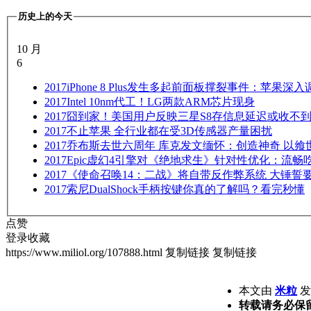
历史上的今天
10 月
6
2017
iPhone 8 Plus发生多起前面板撑裂事件：苹果深入
2017
Intel 10nm代工！LG两款ARM芯片现身
2017
囧到家！美国用户反映三星S8存信息延迟或收不到
2017
不止苹果 全行业都在受3D传感器产量困扰
2017
乔布斯去世六周年 库克发文缅怀：创造神奇 以飨
2017
Epic虚幻4引擎对《绝地求生》针对性优化：流畅
2017
《使命召唤14：二战》将自带反作弊系统 大锤誓
2017
索尼DualShock手柄按键你真的了解吗？看完秒懂
点赞
登录收藏
https://www.miliol.org/107888.html
复制链接
复制链接
本文由
米粒
发表
转载请务必保