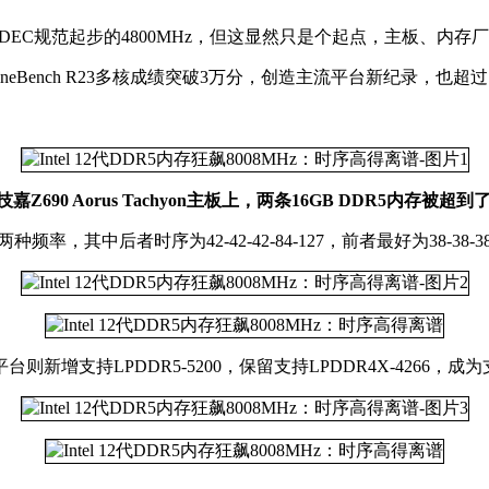
方频率是JEDEC规范起步的4800MHz，但这显然只是个起点，主板、内
 CineBench R23多核成绩突破3万分，创造主流平台新纪录，也超
嘉Z690 Aorus Tachyon主板上，两条16GB DDR5内存被超到了
两种频率，其中后者时序为42-42-42-84-127，前者最好为38-38-38-
0，移动平台则新增支持LPDDR5-5200，保留支持LPDDR4X-426