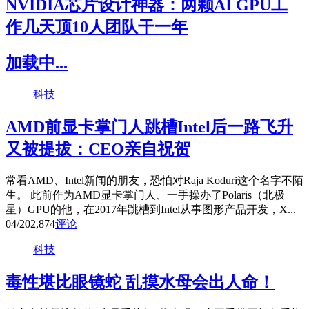
NVIDIA芯片设计神器：两颗AI GPU工
作几天顶10人团队干一年
加载中...
科技
AMD前显卡掌门人跳槽Intel后一路飞升
又被提拔：CEO亲自祝贺
常看AMD、Intel新闻的朋友，恐怕对Raja Koduri这个名字不陌
生。 此前作为AMD显卡掌门人、一手操办了Polaris（北极
星）GPU的他，在2017年跳槽到Intel从事图形产品开发，X...
04/20
2,874
评论
科技
毒性堪比眼镜蛇 乱摸水母会出人命！