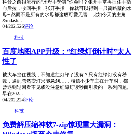
抖音之前很流行的“水母手势舞”你会吗？张开手掌再捏住手指
向后拉，收回手指，张开手指，你就可以得到一只简略版的水
母~ 然而不是所有的水母都这般可爱无害，比如今天的主角
&mdash...
04/20
2,526
评论
科技
百度地图APP升级：“红绿灯倒计时”太人
性了
被大车挡住视线，不知道红灯绿了没有？只有红绿灯没有秒
数，遇到忽然变灯只能急刹…… 相信不少车主在开车时，都
曾遇到过因看不见或没注意红绿灯读秒而引发的一系列问题。
早在202...
04/20
2,224
评论
科技
免费解压缩神软7-zip惊现重大漏洞：