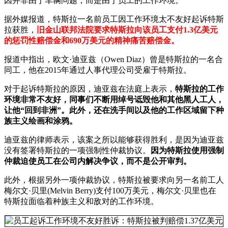
因并非由于车辆问题，而是由于员工的工作环境。
据外媒报道，特斯拉一名前员工因工作环境太不友好起诉特斯
拉获胜，
旧金山联邦法院要求特斯拉向该员工支付1.3亿美元
的惩罚性赔偿金和690万美元的精神痛苦赔偿金。
报道中指出，欧文·迪亚兹（Owen Diaz）曾是特斯拉的一名合
同工，他在2015年通过人事代理公司受雇于特斯拉。
对于起诉特斯拉的原因，迪亚兹在法庭上表示，
特斯拉的工作
环境非常不友好，同事们不断用绰号诋毁他和其他黑人工人，
让他“回到非洲”。此外，还在洗手间以及他的工作区域留下种
族主义绘画和涂鸦。
迪亚兹的律师表示，该案之所以能够获得胜利，是因为迪亚兹
没有签署特斯拉的一项强制性仲裁协议。
因为特斯拉使用强制
仲裁迫使员工在公司内解决争议，而不是公开审判。
此外，根据另外一项仲裁协议，特斯拉被要求向另一名前工人
梅尔文·贝里(Melvin Berry)支付100万美元，梅尔文·贝里也在
特斯拉面临着种族主义和敌对的工作环境。