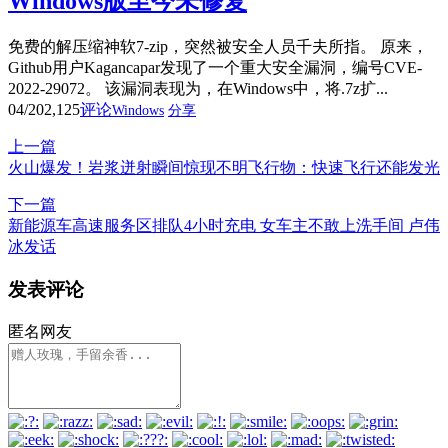
Windows版至今未修复
免费的解压缩神软7-zip，突然被安全人员千夫所指。 原来，
Github用户Kagancapar发现了一个重大安全漏洞，编号CVE-
2022-29072。 该漏洞表现为，在Windows中，将.7z扩...
04/20
2,125
评论
Windows
分享
上一篇
火山爆发！岩浆迸射瞬间惊现不明飞行物：快速飞行还能发光
下一篇
新能源车高速服务区排队4小时充电 女车主不敢上洗手间 卢伟
冰发话
发表评论
匿名网友