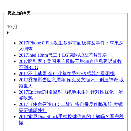
历史上的今天
10 月
6
2017
iPhone 8 Plus发生多起前面板撑裂事件：苹果深
入调查
2017
Intel 10nm代工！LG两款ARM芯片现身
2017
囧到家！美国用户反映三星S8存信息延迟或收
不到BUG
2017
不止苹果 全行业都在受3D传感器产量困扰
2017
乔布斯去世六周年 库克发文缅怀：创造神奇 以
飨世人
2017
Epic虚幻4引擎对《绝地求生》针对性优化：流
畅吃鸡
2017
《使命召唤14：二战》将自带反作弊系统 大锤
誓要锤爆外挂
2017
索尼DualShock手柄按键你真的了解吗？看完秒
懂