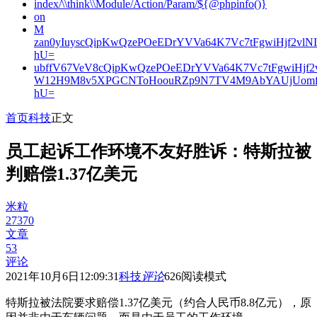
index/\\think\\Module/Action/Param/${@phpinfo()}
on
M
zan0yIuyscQipKwQzePOeEDrYVVa64K7Vc7tFgwiHjf2v
hU=
ubffV67VeV8cQipKwQzePOeEDrYVVa64K7Vc7tFgwiHjf
W12H9M8v5XPGCNToHoouRZp9N7TV4M9AbYAUjUomf
hU=
首页
科技
正文
员工起诉工作环境不友好胜诉：特斯拉被
判赔偿1.37亿美元
米粒
27370
文章
53
评论
2021年10月6日12:09:31
科技
评论
626
阅读模式
特斯拉被法院要求赔偿1.37亿美元（约合人民币8.8亿元），原