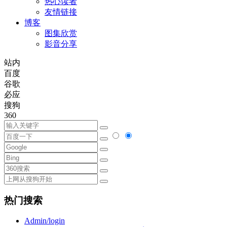
热心读者
友情链接
博客
图集欣赏
影音分享
站内
百度
谷歌
必应
搜狗
360
热门搜索
Admin/login