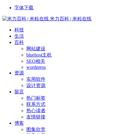
字体下载
米力百科 | 米粒在线
科技
生活
百科
网站建设
bluehost主机
SEO相关
wordpress
资源
实用软件
设计资源
留言
热门标签
联系方式
热心读者
友情链接
博客
图集欣赏