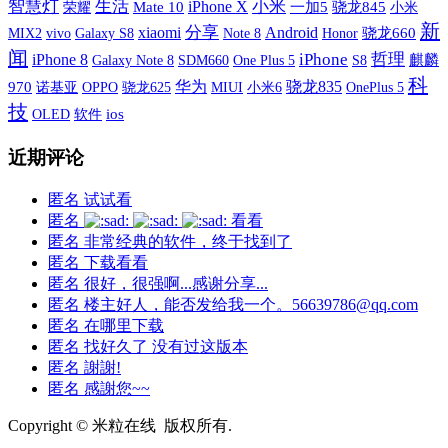
智慧灯
生活
iPhone X
小米
荣耀
Mate 10
一加5
骁龙845
小米
新
xiaomi
分享
Android
MIX2
vivo
Galaxy S8
骁龙660
Note 8
Honor
闻
iPhone
哲理
iPhone 8
Galaxy Note 8
SDM660
One Plus 5
S8
麒麟
科
华为
骁龙835
970
诺基亚
OPPO
MIUI
小米6
OnePlus 5
骁龙625
技
OLED
软件
ios
近期评论
匿名
试试看
匿名
看看
匿名
非常经典的软件，终于找到了
匿名
下载看看
匿名
很好，很强啊...感谢分享...
匿名
楼主好人，能否发给我一个。56639786@qq.com
匿名
在哪里下载
匿名
找好久了 没有过这版本
匿名
謝謝!
匿名
感謝您~~
Copyright © 米粒在线 版权所有.