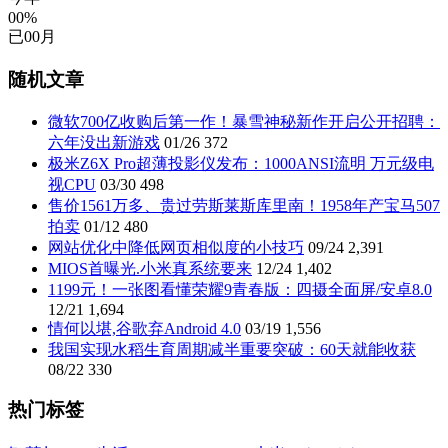
00%
已
00
月
随机文章
微软700亿收购后第一作！暴雪神秘新作开启公开招聘：
六年没出新游戏
01/26
372
极米Z6X Pro超薄投影仪发布：1000ANSI流明 万元级电
视CPU
03/30
498
售价1561万多、贵过劳斯莱斯库里南！1958年产宝马507
拍卖
01/12
480
网站优化中降低网页相似度的小技巧
09/24
2,391
MIOS首曝光.小米真系统要来
12/24
1,402
1199元！一张图看懂荣耀9青春版：四摄全面屏/安卓8.0
12/21
1,694
情何以堪,谷歌弃Android 4.0
03/19
1,556
我国实现水稻生育周期减半重要突破：60天就能收获
08/22
330
热门标签