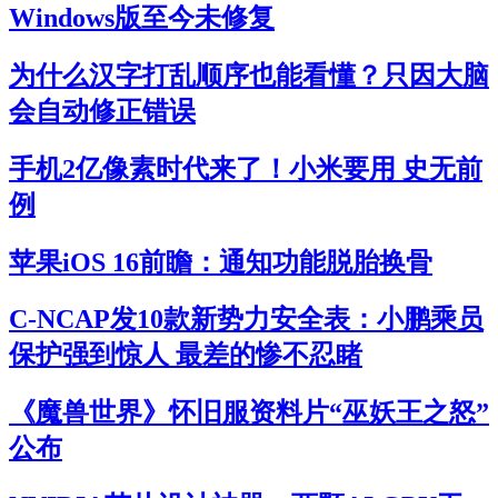
Windows版至今未修复
为什么汉字打乱顺序也能看懂？只因大脑
会自动修正错误
手机2亿像素时代来了！小米要用 史无前
例
苹果iOS 16前瞻：通知功能脱胎换骨
C-NCAP发10款新势力安全表：小鹏乘员
保护强到惊人 最差的惨不忍睹
《魔兽世界》怀旧服资料片“巫妖王之怒”
公布