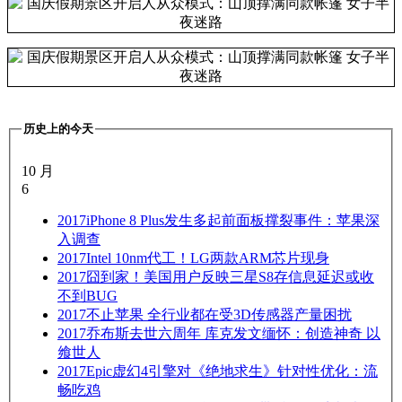
历史上的今天
10 月
6
2017
iPhone 8 Plus发生多起前面板撑裂事件：苹果深
入调查
2017
Intel 10nm代工！LG两款ARM芯片现身
2017
囧到家！美国用户反映三星S8存信息延迟或收
不到BUG
2017
不止苹果 全行业都在受3D传感器产量困扰
2017
乔布斯去世六周年 库克发文缅怀：创造神奇 以
飨世人
2017
Epic虚幻4引擎对《绝地求生》针对性优化：流
畅吃鸡