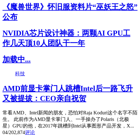
《魔兽世界》怀旧服资料片“巫妖王之怒”
公布
NVIDIA芯片设计神器：两颗AI GPU工
作几天顶10人团队干一年
加载中...
科技
AMD前显卡掌门人跳槽Intel后一路飞升
又被提拔：CEO亲自祝贺
常看AMD、Intel新闻的朋友，恐怕对Raja Koduri这个名字不陌
生。 此前作为AMD显卡掌门人、一手操办了Polaris（北极
星）GPU的他，在2017年跳槽到Intel从事图形产品开发，X...
04/20
2,874
评论