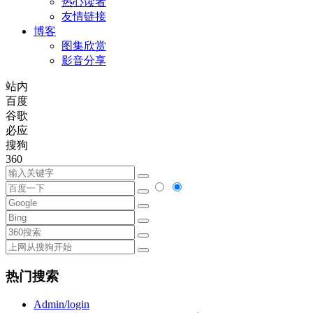
热心读者
友情链接
博客
图集欣赏
影音分享
站内
百度
谷歌
必应
搜狗
360
热门搜索
Admin/login