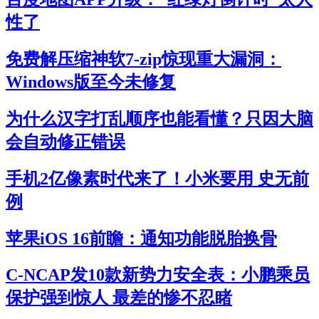
性了
免费解压缩神软7-zip惊现重大漏洞：
Windows版至今未修复
为什么汉字打乱顺序也能看懂？只因大脑
会自动修正错误
手机2亿像素时代来了！小米要用 史无前
例
苹果iOS 16前瞻：通知功能脱胎换骨
C-NCAP发10款新势力安全表：小鹏乘员
保护强到惊人 最差的惨不忍睹