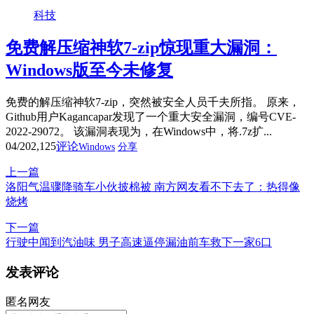
科技
免费解压缩神软7-zip惊现重大漏洞：
Windows版至今未修复
免费的解压缩神软7-zip，突然被安全人员千夫所指。 原来，
Github用户Kagancapar发现了一个重大安全漏洞，编号CVE-
2022-29072。 该漏洞表现为，在Windows中，将.7z扩...
04/20
2,125
评论
Windows
分享
上一篇
洛阳气温骤降骑车小伙披棉被 南方网友看不下去了：热得像
烧烤
下一篇
行驶中闻到汽油味 男子高速逼停漏油前车救下一家6口
发表评论
匿名网友