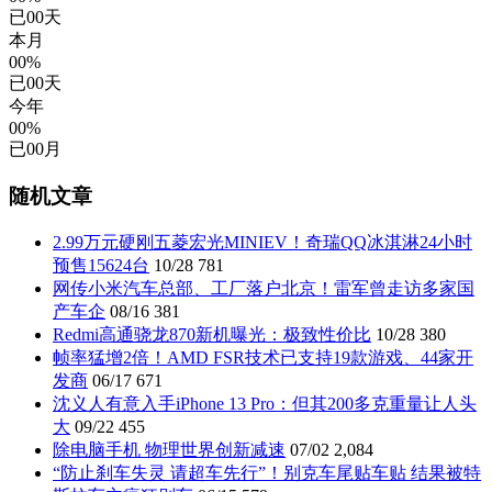
已
00
天
本月
00%
已
00
天
今年
00%
已
00
月
随机文章
2.99万元硬刚五菱宏光MINIEV！奇瑞QQ冰淇淋24小时
预售15624台
10/28
781
网传小米汽车总部、工厂落户北京！雷军曾走访多家国
产车企
08/16
381
Redmi高通骁龙870新机曝光：极致性价比
10/28
380
帧率猛增2倍！AMD FSR技术已支持19款游戏、44家开
发商
06/17
671
沈义人有意入手iPhone 13 Pro：但其200多克重量让人头
大
09/22
455
除电脑手机 物理世界创新减速
07/02
2,084
“防止刹车失灵 请超车先行”！别克车尾贴车贴 结果被特