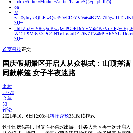
index/\\think\\Module/Action/Param/${@phpinfo()}
on
M
zan0yIuyscQipKwQzePOeEDrYVVa64K7Vc7tFgwiHjf2v
hU=
ubffV67VeV8cQipKwQzePOeEDrYVVa64K7Vc7tFgwiHjf
W12H9M8v5XPGCNToHoouRZp9N7TV4M9AbYAUjUomf
hU=
首页
科技
正文
国庆假期景区开启人从众模式：山顶撑满
同款帐篷 女子半夜迷路
米粒
27370
文章
53
评论
2021年10月6日12:08:41
科技
评论
331
阅读模式
这个国庆假期，报复性补偿式出游，让各大景区再一次开启人