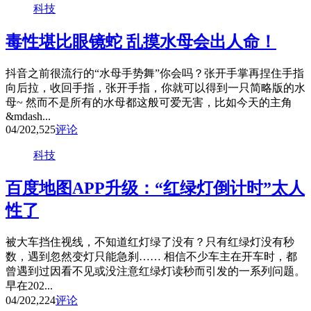
科技
毒性堪比眼镜蛇 乱摸水母会出人命！
抖音之前很流行的“水母手势舞”你会吗？张开手掌再捏住手指
向后拉，收回手指，张开手指，你就可以得到一只简略版的水
母~ 然而不是所有的水母都这般可爱无害，比如今天的主角
&mdash...
04/20
2,525
评论
科技
百度地图APP升级：“红绿灯倒计时”太人
性了
被大车挡住视线，不知道红灯绿了没有？只有红绿灯没有秒
数，遇到忽然变灯只能急刹…… 相信不少车主在开车时，都
曾遇到过因看不见或没注意红绿灯读秒而引发的一系列问题。
早在202...
04/20
2,224
评论