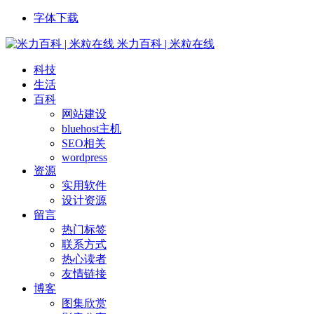
字体下载
米力百科 | 米粒在线
科技
生活
百科
网站建设
bluehost主机
SEO相关
wordpress
资源
实用软件
设计资源
留言
热门标签
联系方式
热心读者
友情链接
博客
图集欣赏