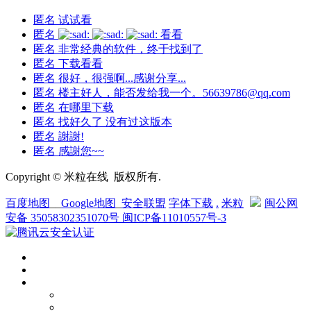
匿名
试试看
匿名
看看
匿名
非常经典的软件，终于找到了
匿名
下载看看
匿名
很好，很强啊...感谢分享...
匿名
楼主好人，能否发给我一个。56639786@qq.com
匿名
在哪里下载
匿名
找好久了 没有过这版本
匿名
謝謝!
匿名
感謝您~~
Copyright © 米粒在线 版权所有.
百度地图
__
Google地图
_
安全联盟
字体下载
.
米粒
闽公网
安备 35058302351070号
闽ICP备11010557号-3