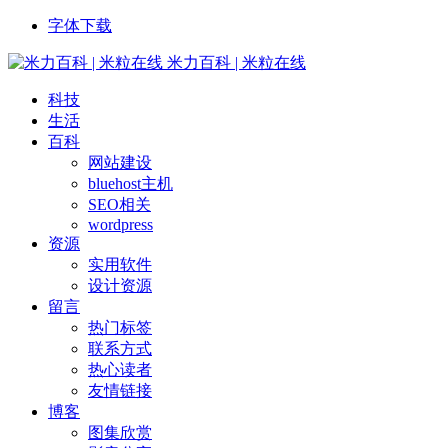
字体下载
米力百科 | 米粒在线
科技
生活
百科
网站建设
bluehost主机
SEO相关
wordpress
资源
实用软件
设计资源
留言
热门标签
联系方式
热心读者
友情链接
博客
图集欣赏