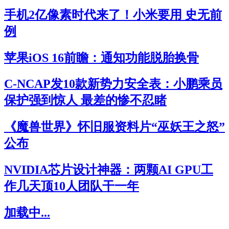
手机2亿像素时代来了！小米要用 史无前
例
苹果iOS 16前瞻：通知功能脱胎换骨
C-NCAP发10款新势力安全表：小鹏乘员
保护强到惊人 最差的惨不忍睹
《魔兽世界》怀旧服资料片“巫妖王之怒”
公布
NVIDIA芯片设计神器：两颗AI GPU工
作几天顶10人团队干一年
加载中...