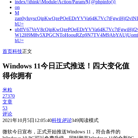
index/\\think\\Module/Action/Param/${@phpinfo()}
on
M
zan0yIuyscQipKwQzePOeEDrYVVa64K7Vc7tFgwiHjf2v
hU=
ubffV67VeV8cQipKwQzePOeEDrYVVa64K7Vc7tFgwiHjf
W12H9M8v5XPGCNToHoouRZp9N7TV4M9AbYAUjUomf
hU=
首页
科技
正文
Windows 11今日正式推送！四大变化值
得你拥有
米粒
27370
文章
53
评论
2021年10月5日12:05:40
科技
评论
349
阅读模式
微软今日宣布，正式开始推送Windows 11，符合条件的