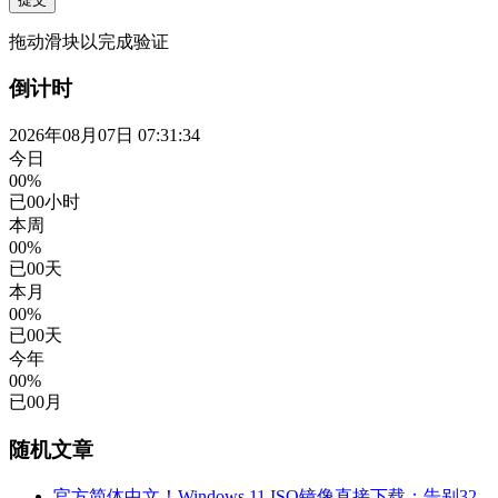
拖动滑块以完成验证
倒计时
2026年08月07日 07:31:35
今日
00%
已
00
小时
本周
00%
已
00
天
本月
00%
已
00
天
今年
00%
已
00
月
随机文章
官方简体中文！Windows 11 ISO镜像直接下载：告别32