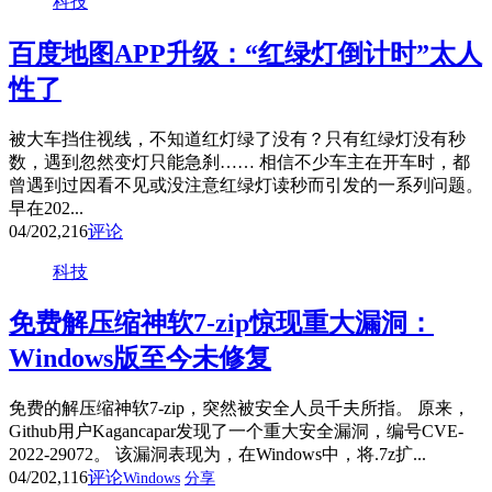
科技
百度地图APP升级：“红绿灯倒计时”太人
性了
被大车挡住视线，不知道红灯绿了没有？只有红绿灯没有秒
数，遇到忽然变灯只能急刹…… 相信不少车主在开车时，都
曾遇到过因看不见或没注意红绿灯读秒而引发的一系列问题。
早在202...
04/20
2,216
评论
科技
免费解压缩神软7-zip惊现重大漏洞：
Windows版至今未修复
免费的解压缩神软7-zip，突然被安全人员千夫所指。 原来，
Github用户Kagancapar发现了一个重大安全漏洞，编号CVE-
2022-29072。 该漏洞表现为，在Windows中，将.7z扩...
04/20
2,116
评论
Windows
分享