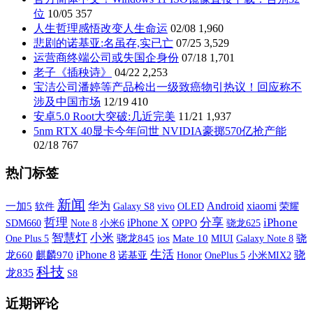
位
10/05
357
人生哲理感悟改变人生命运
02/08
1,960
悲剧的诺基亚:名虽存,实已亡
07/25
3,529
运营商终端公司或失国企身份
07/18
1,701
老子《插秧诗》
04/22
2,253
宝洁公司潘婷等产品检出一级致癌物引热议！回应称不
涉及中国市场
12/19
410
安卓5.0 Root大突破:几近完美
11/21
1,937
5nm RTX 40显卡今年问世 NVIDIA豪掷570亿抢产能
02/18
767
热门标签
新闻
xiaomi
华为
Android
一加5
软件
Galaxy S8
vivo
OLED
荣耀
哲理
iPhone X
分享
iPhone
SDM660
小米6
OPPO
Note 8
骁龙625
智慧灯
小米
One Plus 5
骁龙845
ios
Mate 10
MIUI
Galaxy Note 8
骁
生活
iPhone 8
骁
龙660
麒麟970
诺基亚
OnePlus 5
小米MIX2
Honor
科技
龙835
S8
近期评论