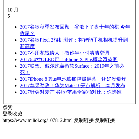
10 月
5
2017
谷歌秋季发布回顾：谷歌下了盘十年的棋 今年
收尾？
2017
谷歌Pixel 2相机测评：将智能手机相机提升到
新高度
2017
不用花钱请人！教你半小时清洁空调
2017
6.4寸OLED屏！iPhone X Plus概念渲染图
2017
联想、戴尔炮轰微软Surface：2019年之前必
死！
2017
iPhone 8 Plus电池膨胀撑爆屏幕：还好没爆炸
2017
苹果劲敌！华为Mate 10亮点解析：本月发布
2017
针尖对麦芒 谷歌/苹果全家桶对比：你选谁
点赞
登录收藏
https://www.miliol.org/107812.html
复制链接
复制链接