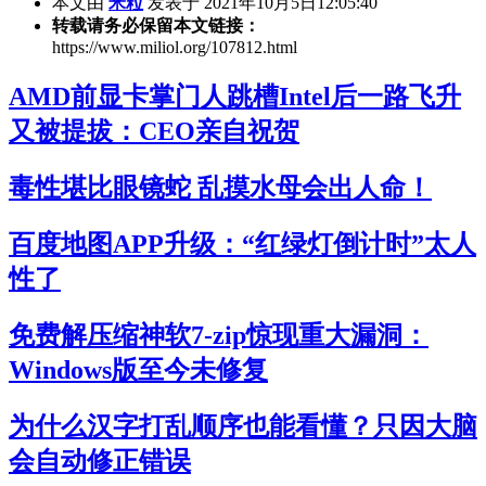
本文由
米粒
发表于 2021年10月5日12:05:40
转载请务必保留本文链接：
https://www.miliol.org/107812.html
AMD前显卡掌门人跳槽Intel后一路飞升
又被提拔：CEO亲自祝贺
毒性堪比眼镜蛇 乱摸水母会出人命！
百度地图APP升级：“红绿灯倒计时”太人
性了
免费解压缩神软7-zip惊现重大漏洞：
Windows版至今未修复
为什么汉字打乱顺序也能看懂？只因大脑
会自动修正错误