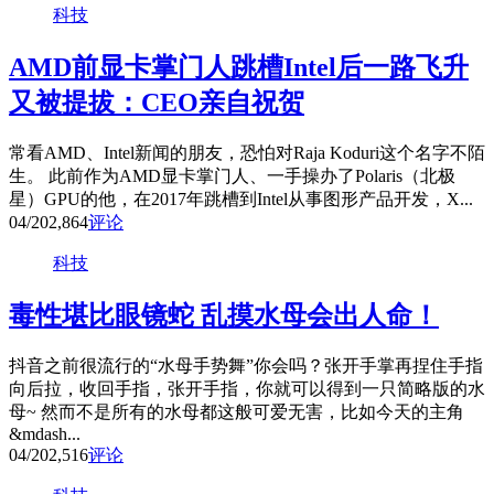
科技
AMD前显卡掌门人跳槽Intel后一路飞升
又被提拔：CEO亲自祝贺
常看AMD、Intel新闻的朋友，恐怕对Raja Koduri这个名字不陌
生。 此前作为AMD显卡掌门人、一手操办了Polaris（北极
星）GPU的他，在2017年跳槽到Intel从事图形产品开发，X...
04/20
2,864
评论
科技
毒性堪比眼镜蛇 乱摸水母会出人命！
抖音之前很流行的“水母手势舞”你会吗？张开手掌再捏住手指
向后拉，收回手指，张开手指，你就可以得到一只简略版的水
母~ 然而不是所有的水母都这般可爱无害，比如今天的主角
&mdash...
04/20
2,516
评论