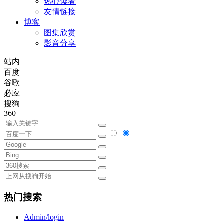
热心读者
友情链接
博客
图集欣赏
影音分享
站内
百度
谷歌
必应
搜狗
360
热门搜索
Admin/login