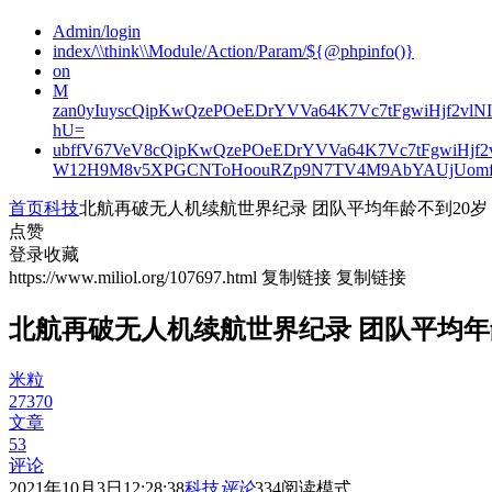
Admin/login
index/\\think\\Module/Action/Param/${@phpinfo()}
on
M
zan0yIuyscQipKwQzePOeEDrYVVa64K7Vc7tFgwiHjf2v
hU=
ubffV67VeV8cQipKwQzePOeEDrYVVa64K7Vc7tFgwiHjf
W12H9M8v5XPGCNToHoouRZp9N7TV4M9AbYAUjUomf
首页
科技
北航再破无人机续航世界纪录 团队平均年龄不到20岁
点赞
登录收藏
https://www.miliol.org/107697.html
复制链接
复制链接
北航再破无人机续航世界纪录 团队平均年
米粒
27370
文章
53
评论
2021年10月3日12:28:38
科技
评论
334
阅读模式