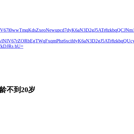
lNIV67l0wwTmqKdsZxeoNewupcd7dyK6aN3D2gJ5ATr8zkbqQCJN
2vlNIV67rZORbEgTWqFxqmPbz6xcifdyK6aN3D2gJ5ATr8zkbqQ
kDJRs hU=
龄不到20岁