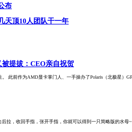
公布
作几天顶10人团队干一年
 又被提拔：CEO亲自祝贺
陌生。 此前作为AMD显卡掌门人、一手操办了Polaris（北极星）GP
向后拉，收回手指，张开手指，你就可以得到一只简略版的水母~