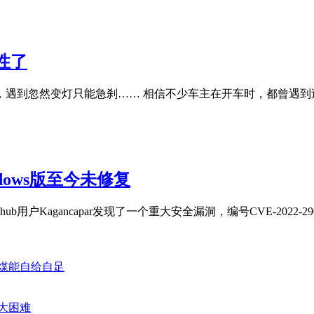
性了
遇到忽然变灯只能急刹…… 相信不少车主在开车时，都曾遇到
dows版至今未修复
户Kagancapar发现了一个重大安全漏洞，编号CVE-2022-2907
煤能自给自足
大困难