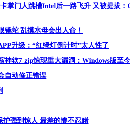
卡掌门人跳槽Intel后一路飞升 又被提拔：
眼镜蛇 乱摸水母会出人命！
APP升级：“红绿灯倒计时”太人性了
神软7-zip惊现重大漏洞：Windows版至
会自动修正错误
例
员保护强到惊人 最差的惨不忍睹