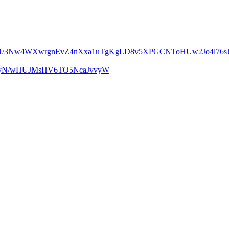
m1/3Nw4WXwrgnEvZ4nXxa1uTgKgLD8v5XPGCNToHUw2Jo4l76sJ
UcyN/wHUJMsHV6TO5NcaJvvyW