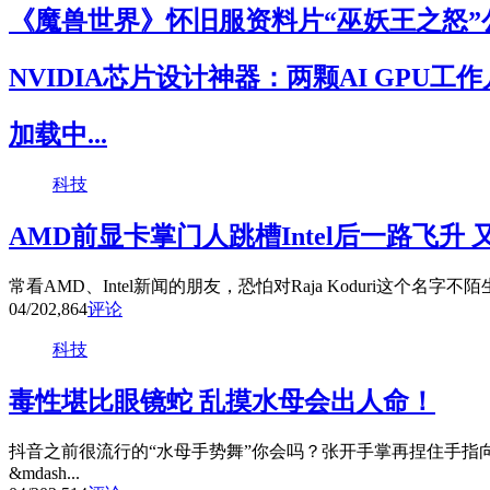
《魔兽世界》怀旧服资料片“巫妖王之怒”
NVIDIA芯片设计神器：两颗AI GPU工
加载中...
科技
AMD前显卡掌门人跳槽Intel后一路飞升
常看AMD、Intel新闻的朋友，恐怕对Raja Koduri这个名字不
04/20
2,864
评论
科技
毒性堪比眼镜蛇 乱摸水母会出人命！
抖音之前很流行的“水母手势舞”你会吗？张开手掌再捏住手指
&mdash...