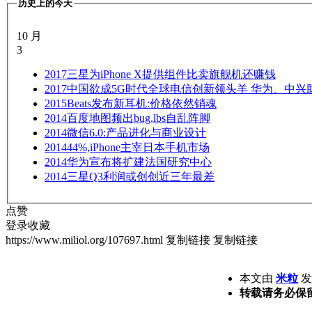
历史上的今天
10 月
3
2017
三星为iPhone X提供组件比卖旗舰机还赚钱
2017
中国欲成5G时代全球电信创新领头羊 华为、中兴
2015
Beats发布新耳机:价格依然销魂
2014
百度地图频出bug,lbs自乱阵脚
2014
微信6.0:产品进化与商业设计
2014
44%,iPhone主宰日本手机市场
2014
华为宣布将扩建法国研究中心
2014
三星Q3利润或创创近三年最差
点赞
登录收藏
https://www.miliol.org/107697.html
复制链接
复制链接
本文由
米粒
发表
转载请务必保