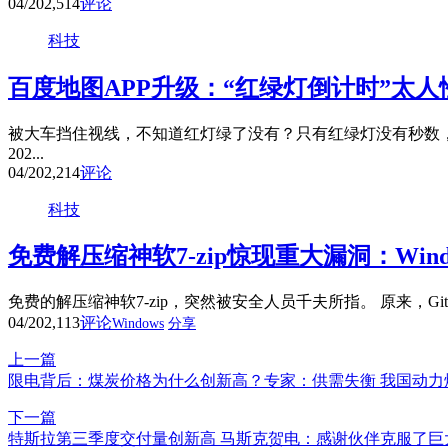
04/20
2,514
评论
科技
百度地图APP升级：“红绿灯倒计时”太人
被大车挡住视线，不知道红灯绿了没有？只有红绿灯没有秒数，
202...
04/20
2,214
评论
科技
免费解压缩神软7-zip惊现重大漏洞：Win
免费的解压缩神软7-zip，突然被安全人员千夫所指。 原来，Github用
04/20
2,113
评论
Windows
分享
上一篇
限电背后：煤炭价格为什么创新高？专家：供需失衡 我国动力
下一篇
特斯拉第三季度交付量创新高 马斯克贺电：感谢伙伴克服了巨