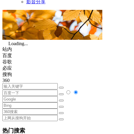
影音分享
Loading...
站内
百度
谷歌
必应
搜狗
360
热门搜索