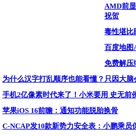
AMD前显
祝贺
毒性堪比
百度地图
免费解压缩
为什么汉字打乱顺序也能看懂？只因大脑
手机2亿像素时代来了！小米要用 史无前
苹果iOS 16前瞻：通知功能脱胎换骨
C-NCAP发10款新势力安全表：小鹏乘