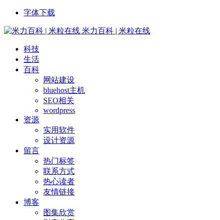
字体下载
米力百科 | 米粒在线
科技
生活
百科
网站建设
bluehost主机
SEO相关
wordpress
资源
实用软件
设计资源
留言
热门标签
联系方式
热心读者
友情链接
博客
图集欣赏