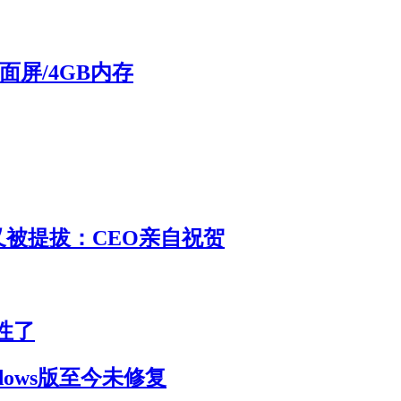
：全面屏/4GB内存
 又被提拔：CEO亲自祝贺
性了
dows版至今未修复