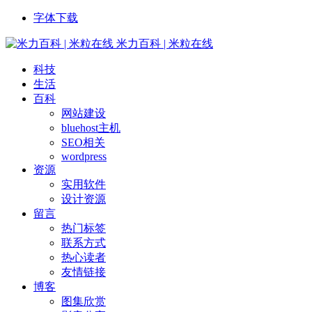
字体下载
米力百科 | 米粒在线
科技
生活
百科
网站建设
bluehost主机
SEO相关
wordpress
资源
实用软件
设计资源
留言
热门标签
联系方式
热心读者
友情链接
博客
图集欣赏