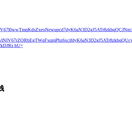
lNIV67l0wwTmqKdsZxeoNewupcd7dyK6aN3D2gJ5ATr8zkbqQCJN
2vlNIV67rZORbEgTWqFxqmPbz6xcifdyK6aN3D2gJ5ATr8zkbqQ
kDJRs hU=
钱