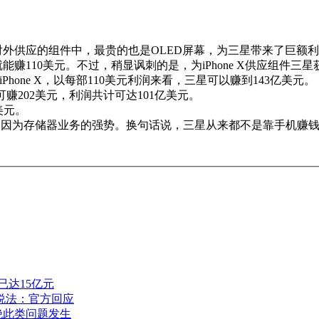
对外供应的组件中，最贵的也是OLED屏幕，为三星带来了巨额
能赚110美元。不过，稍显讽刺的是，为iPhone X供应组件三星
部iPhone X，以每部110美元利润来看，三星可以赚到143亿美元。
可赚202美元，利润共计可达101亿美元。
美元。
，就是因为存储器业务的强势。换句话说，三星从来都不是靠手机赚
已达15亿元
说法：官方回应
绝此类问题发生