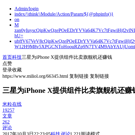
Admin/login
index/\\think\\Module/Action/Param/${@phpinfo()}
on
M
zan0yIuyscQipKwQzePOeEDrYVVa64K7Vc7tFgwiHjf2v
hU=
ubffV67VeV8cQipKwQzePOeEDrYVVa64K7Vc7tFgwiHjf
W12H9M8v5XPGCNToHoouRZp9N7TV4M9AbYAUjUomf
首页
科技
三星为iPhone X提供组件比卖旗舰机还赚钱
点赞
登录收藏
https://www.miliol.org/66345.html
复制链接
复制链接
三星为iPhone X提供组件比卖旗舰机还赚
米粒在线
19257
文章
262
评论
2017年10月3日22:23:05
科技
评论
1,221
阅读模式