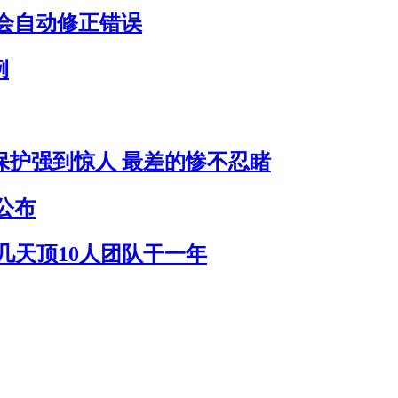
会自动修正错误
例
员保护强到惊人 最差的惨不忍睹
公布
作几天顶10人团队干一年