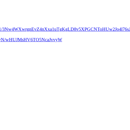
m1/3Nw4WXwrgnEvZ4nXxa1uTgKgLD8v5XPGCNToHUw2Jo4l76sJ
UcyN/wHUJMsHV6TO5NcaJvvyW