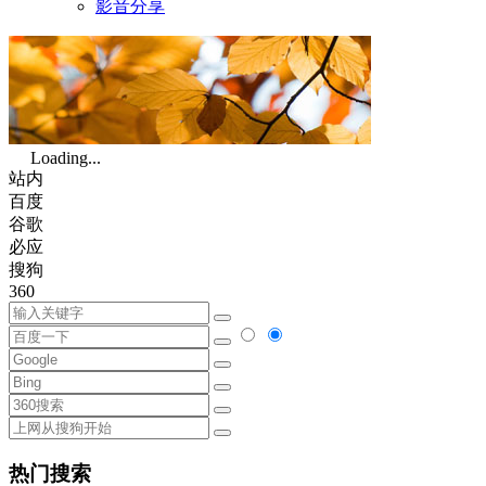
影音分享
Loading...
站内
百度
谷歌
必应
搜狗
360
热门搜索