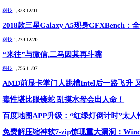
科技
1,323
12/01
2018款三星Galaxy A5现身GFXBench
科技
1,239
12/20
“来往”与微信,二马因其再斗嘴
科技
1,756
11/07
AMD前显卡掌门人跳槽Intel后一路飞升
毒性堪比眼镜蛇 乱摸水母会出人命！
百度地图APP升级：“红绿灯倒计时”太人
免费解压缩神软7-zip惊现重大漏洞：Win