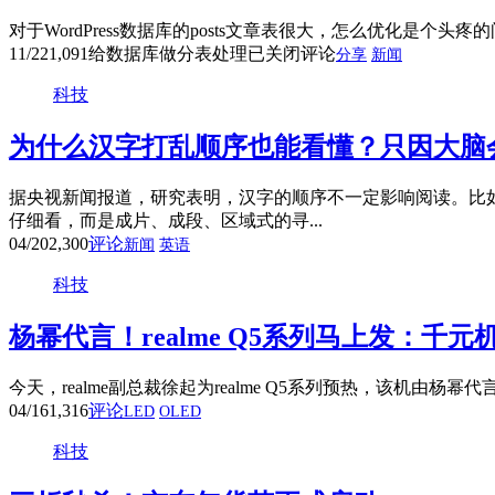
对于WordPress数据库的posts文章表很大，怎么优化是个头
11/22
1,091
给数据库做分表处理
已关闭评论
分享
新闻
科技
为什么汉字打乱顺序也能看懂？只因大脑
据央视新闻报道，研究表明，汉字的顺序不一定影响阅读。比
仔细看，而是成片、成段、区域式的寻...
04/20
2,300
评论
新闻
英语
科技
杨幂代言！realme Q5系列马上发：千
今天，realme副总裁徐起为realme Q5系列预热，该机由杨幂代言
04/16
1,316
评论
LED
OLED
科技