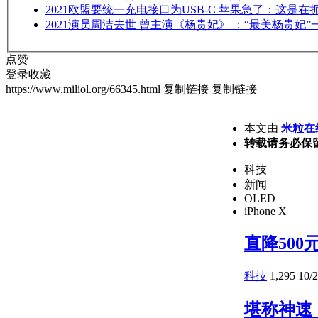
2021
欧盟要统一充电接口为USB-C 苹果急了：这是在
2021
演员周洁去世 曾主演《杨贵妃》 ：“最美杨贵妃”
点赞
登录收藏
https://www.miliol.org/66345.html
复制链接
复制链接
本文由
米粒在
转载请务必保
科技
新闻
OLED
iPhone X
直降500
科技
1,295
10/
堪称神速！仅