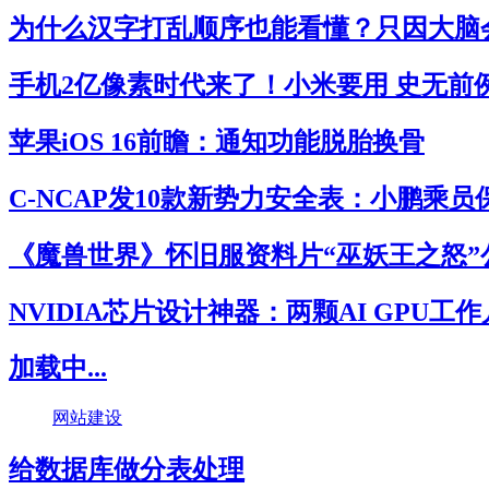
为什么汉字打乱顺序也能看懂？只因大脑
手机2亿像素时代来了！小米要用 史无前
苹果iOS 16前瞻：通知功能脱胎换骨
C-NCAP发10款新势力安全表：小鹏乘
《魔兽世界》怀旧服资料片“巫妖王之怒”
NVIDIA芯片设计神器：两颗AI GPU工
加载中...
网站建设
给数据库做分表处理