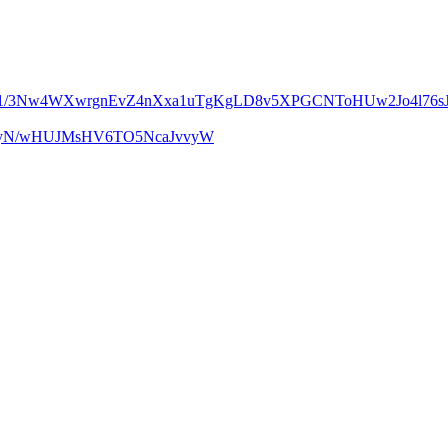
m1/3Nw4WXwrgnEvZ4nXxa1uTgKgLD8v5XPGCNToHUw2Jo4l76sJ
UcyN/wHUJMsHV6TO5NcaJvvyW