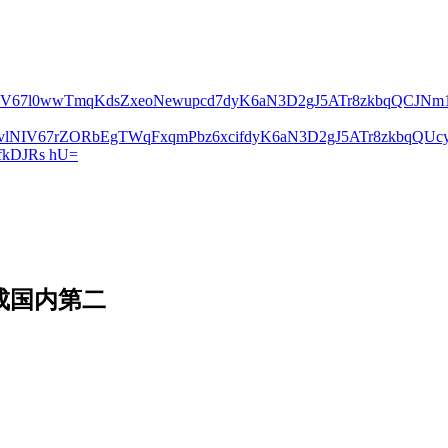
lNIV67l0wwTmqKdsZxeoNewupcd7dyK6aN3D2gJ5ATr8zkbqQCJN
2vlNIV67rZORbEgTWqFxqmPbz6xcifdyK6aN3D2gJ5ATr8zkbqQ
kDJRs hU=
成国内第二