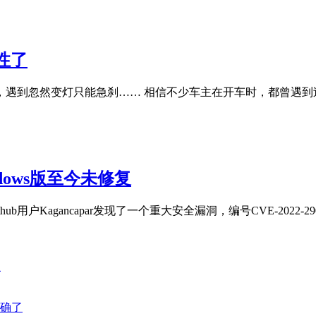
性了
遇到忽然变灯只能急刹…… 相信不少车主在开车时，都曾遇到
dows版至今未修复
户Kagancapar发现了一个重大安全漏洞，编号CVE-2022-2907
服
明确了