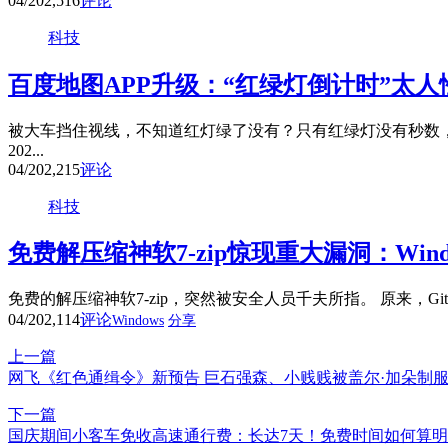
04/20
2,516
评论
科技
百度地图APP升级：“红绿灯倒计时”太人
被大车挡住视线，不知道红灯绿了没有？只有红绿灯没有秒数，
202...
04/20
2,215
评论
科技
免费解压缩神软7-zip惊现重大漏洞：Win
免费的解压缩神软7-zip，突然被安全人员千夫所指。 原来，Github用
04/20
2,114
评论
Windows
分享
上一篇
网飞《红色通缉令》新预告 巨石强森、小贱贱被盖尔·加朵制
下一篇
国庆期间小客车免收高速通行费：长达7天！免费时间如何算