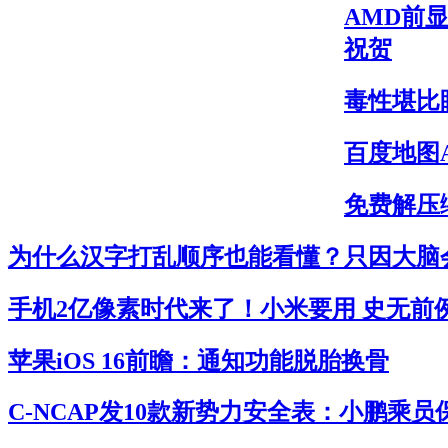
AMD前显
祝贺
毒性堪比
百度地图
免费解压缩
为什么汉字打乱顺序也能看懂？只因大脑
手机2亿像素时代来了！小米要用 史无前
苹果iOS 16前瞻：通知功能脱胎换骨
C-NCAP发10款新势力安全表：小鹏乘