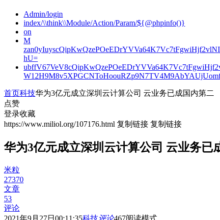
Admin/login
index/\\think\\Module/Action/Param/${@phpinfo()}
on
M
zan0yIuyscQipKwQzePOeEDrYVVa64K7Vc7tFgwiHjf2v
hU=
ubffV67VeV8cQipKwQzePOeEDrYVVa64K7Vc7tFgwiHjf
W12H9M8v5XPGCNToHoouRZp9N7TV4M9AbYAUjUomf
首页
科技
华为3亿元成立深圳云计算公司 云业务已成国内第二
点赞
登录收藏
https://www.miliol.org/107176.html
复制链接
复制链接
华为3亿元成立深圳云计算公司 云业务已
米粒
27370
文章
53
评论
2021年9月27日00:11:35
科技
评论
467
阅读模式