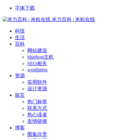
字体下载
米力百科 | 米粒在线
科技
生活
百科
网站建设
bluehost主机
SEO相关
wordpress
资源
实用软件
设计资源
留言
热门标签
联系方式
热心读者
友情链接
博客
图集欣赏