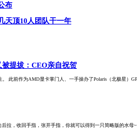
公布
作几天顶10人团队干一年
 又被提拔：CEO亲自祝贺
陌生。 此前作为AMD显卡掌门人、一手操办了Polaris（北极星）GP
向后拉，收回手指，张开手指，你就可以得到一只简略版的水母~