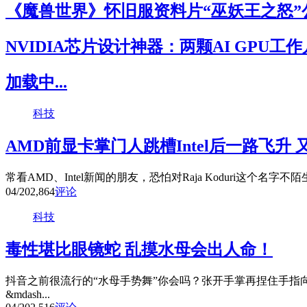
《魔兽世界》怀旧服资料片“巫妖王之怒”
NVIDIA芯片设计神器：两颗AI GPU工
加载中...
科技
AMD前显卡掌门人跳槽Intel后一路飞升
常看AMD、Intel新闻的朋友，恐怕对Raja Koduri这个名字不
04/20
2,864
评论
科技
毒性堪比眼镜蛇 乱摸水母会出人命！
抖音之前很流行的“水母手势舞”你会吗？张开手掌再捏住手指
&mdash...