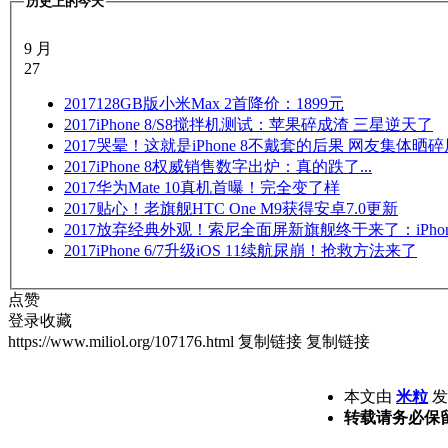
历史上的今天
9 月
27
2017
128GB版小米Max 2首降价：1899元
2017
iPhone 8/S8搅拌机测试：苹果碎成渣 三星逆天了
2017
哭晕！这就是iPhone 8不戴套的后果 网友集体晒碎
2017
iPhone 8权威销售数字出炉：真的跌了...
2017
华为Mate 10真机首曝！完全变了样
2017
贴心！老旗舰HTC One M9获得安卓7.0更新
2017
放弃经典外观！索尼全面屏新旗舰终于来了：iPhon
2017
iPhone 6/7升级iOS 11续航尿崩！抢救方法来了
点赞
登录收藏
https://www.miliol.org/107176.html
复制链接
复制链接
本文由
米粒
发表
转载请务必保