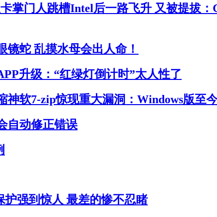
卡掌门人跳槽Intel后一路飞升 又被提拔：
眼镜蛇 乱摸水母会出人命！
APP升级：“红绿灯倒计时”太人性了
神软7-zip惊现重大漏洞：Windows版至
会自动修正错误
例
员保护强到惊人 最差的惨不忍睹