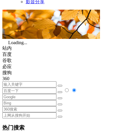
影音分享
Loading...
站内
百度
谷歌
必应
搜狗
360
热门搜索