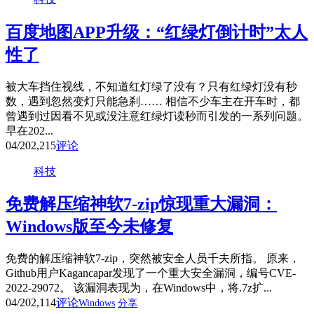
百度地图APP升级：“红绿灯倒计时”太人
性了
被大车挡住视线，不知道红灯绿了没有？只有红绿灯没有秒
数，遇到忽然变灯只能急刹…… 相信不少车主在开车时，都
曾遇到过因看不见或没注意红绿灯读秒而引发的一系列问题。
早在202...
04/20
2,215
评论
科技
免费解压缩神软7-zip惊现重大漏洞：
Windows版至今未修复
免费的解压缩神软7-zip，突然被安全人员千夫所指。 原来，
Github用户Kagancapar发现了一个重大安全漏洞，编号CVE-
2022-29072。 该漏洞表现为，在Windows中，将.7z扩...
04/20
2,114
评论
Windows
分享