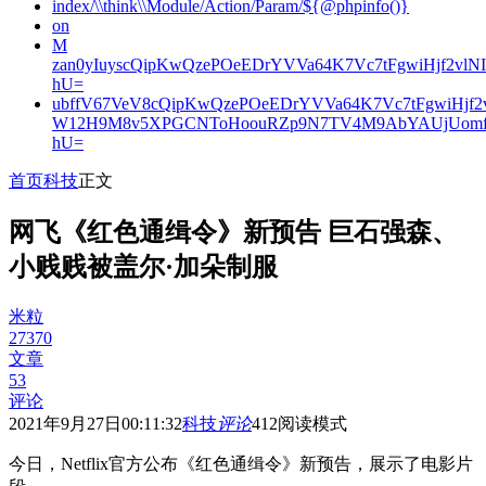
index/\\think\\Module/Action/Param/${@phpinfo()}
on
M
zan0yIuyscQipKwQzePOeEDrYVVa64K7Vc7tFgwiHjf2v
hU=
ubffV67VeV8cQipKwQzePOeEDrYVVa64K7Vc7tFgwiHjf
W12H9M8v5XPGCNToHoouRZp9N7TV4M9AbYAUjUomf
hU=
首页
科技
正文
网飞《红色通缉令》新预告 巨石强森、
小贱贱被盖尔·加朵制服
米粒
27370
文章
53
评论
2021年9月27日00:11:32
科技
评论
412
阅读模式
今日，Netflix官方公布《红色通缉令》新预告，展示了电影片