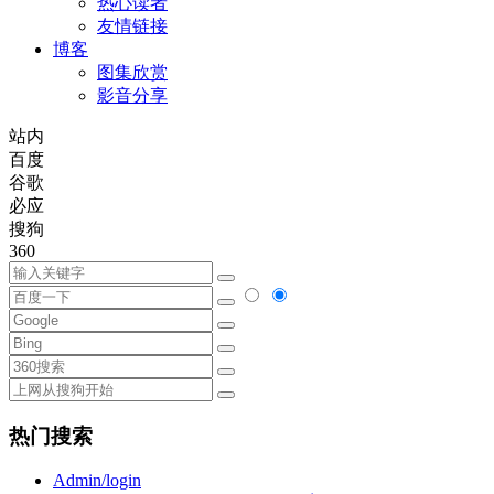
热心读者
友情链接
博客
图集欣赏
影音分享
站内
百度
谷歌
必应
搜狗
360
热门搜索
Admin/login