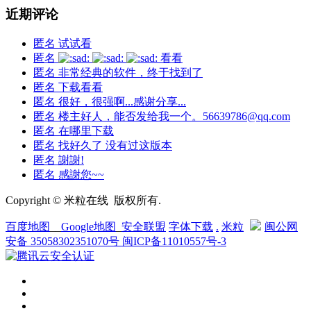
近期评论
匿名
试试看
匿名
看看
匿名
非常经典的软件，终于找到了
匿名
下载看看
匿名
很好，很强啊...感谢分享...
匿名
楼主好人，能否发给我一个。56639786@qq.com
匿名
在哪里下载
匿名
找好久了 没有过这版本
匿名
謝謝!
匿名
感謝您~~
Copyright © 米粒在线 版权所有.
百度地图
__
Google地图
_
安全联盟
字体下载
.
米粒
闽公网
安备 35058302351070号
闽ICP备11010557号-3