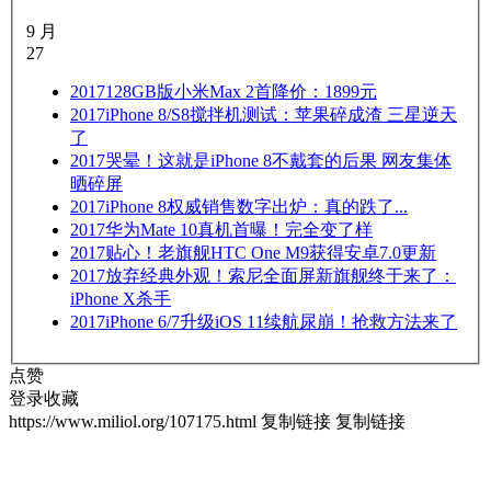
9 月
27
2017
128GB版小米Max 2首降价：1899元
2017
iPhone 8/S8搅拌机测试：苹果碎成渣 三星逆天
了
2017
哭晕！这就是iPhone 8不戴套的后果 网友集体
晒碎屏
2017
iPhone 8权威销售数字出炉：真的跌了...
2017
华为Mate 10真机首曝！完全变了样
2017
贴心！老旗舰HTC One M9获得安卓7.0更新
2017
放弃经典外观！索尼全面屏新旗舰终于来了：
iPhone X杀手
2017
iPhone 6/7升级iOS 11续航尿崩！抢救方法来了
点赞
登录收藏
https://www.miliol.org/107175.html
复制链接
复制链接