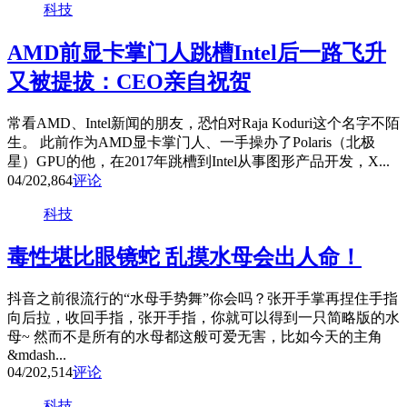
科技
AMD前显卡掌门人跳槽Intel后一路飞升
又被提拔：CEO亲自祝贺
常看AMD、Intel新闻的朋友，恐怕对Raja Koduri这个名字不陌
生。 此前作为AMD显卡掌门人、一手操办了Polaris（北极
星）GPU的他，在2017年跳槽到Intel从事图形产品开发，X...
04/20
2,864
评论
科技
毒性堪比眼镜蛇 乱摸水母会出人命！
抖音之前很流行的“水母手势舞”你会吗？张开手掌再捏住手指
向后拉，收回手指，张开手指，你就可以得到一只简略版的水
母~ 然而不是所有的水母都这般可爱无害，比如今天的主角
&mdash...
04/20
2,514
评论
科技