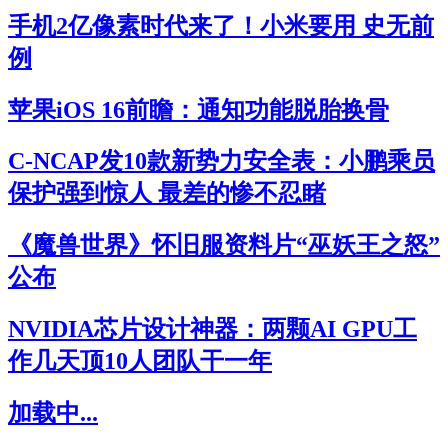
手机2亿像素时代来了！小米要用 史无前
例
苹果iOS 16前瞻：通知功能脱胎换骨
C-NCAP发10款新势力安全表：小鹏乘员
保护强到惊人 最差的惨不忍睹
《魔兽世界》怀旧服资料片“巫妖王之怒”
公布
NVIDIA芯片设计神器：两颗AI GPU工
作几天顶10人团队干一年
加载中...