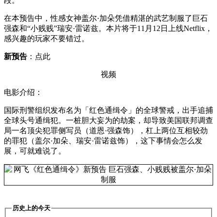
段。
在本预告中，性感女神盖尔·加朵凭借精湛的武艺制服了巨石
强森和“小贱贱”瑞安·雷诺兹。本片将于11月12日上线Netflix，
感兴趣的玩家不要错过。
新预告
：点此
视频
电影介绍：
国际刑警组织发布名为「红色通缉令」的全球警戒，出手追捕
全球头号通缉犯。一桩胆大妄为的劫案，却导致美国联邦调查
局一名顶尖犯罪侧写员（道恩·强森饰），杠上两位互相较劲
的罪犯（盖尔·加朵、瑞安·雷诺兹饰），这下事情会怎么发
展，可就难说了。
历史上的今天