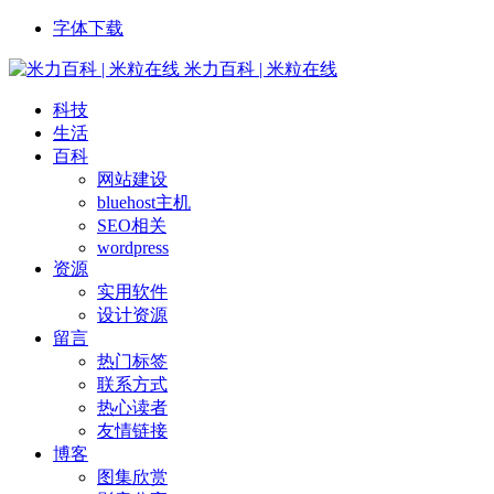
字体下载
米力百科 | 米粒在线
科技
生活
百科
网站建设
bluehost主机
SEO相关
wordpress
资源
实用软件
设计资源
留言
热门标签
联系方式
热心读者
友情链接
博客
图集欣赏