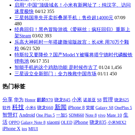
启用“.中国”顶级域名！小米有新网址了：纯汉字、访问
速度极快
04/12
355
三星韩国率先开卖折叠屏手机：售价超14000元
07/09
480
经典回归！黑色冒险游戏《爱丽丝：疯狂回归》重新上
架Steam
03/02
393
乐高大神耗时一年搭建微缩版故宫：长4米 用70万个颗
粒
06/21
520
特斯拉又要降价？国产Model Y被曝将搭宁德时代磷酸铁
锂电池
06/17
351
智能手机的这个鸡肋功能 是时候作古了
01/24
1,456
三星设立全新部门：全力挽救中国市场
01/11
450
热门标签
分享
小米
哲理
华为
麒麟970
骁龙845
诺基亚
S8
Honor
骁龙625
科技
新闻
iPhone 8
软件
小米6
骁龙660
荣耀
Galaxy S8
OnePlus 5
智慧灯
生
Android
One Plus 5
一加5
SDM660
vivo
Mate 10
Note 8
活
xiaomi
iPhone
骁龙835
OPPO
Galaxy Note 8
OLED
小米MIX2
iPhone X
ios
MIUI