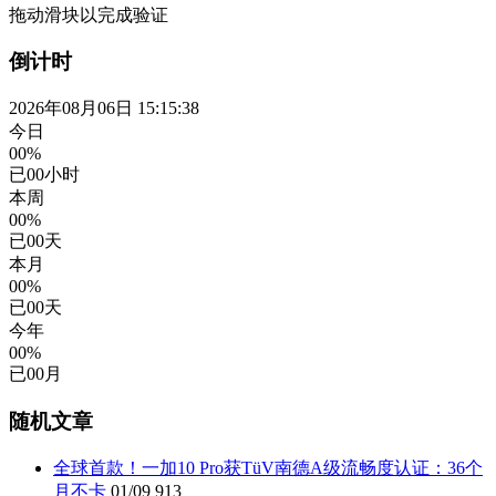
拖动滑块以完成验证
倒计时
2026年08月06日 15:15:39
今日
00%
已
00
小时
本周
00%
已
00
天
本月
00%
已
00
天
今年
00%
已
00
月
随机文章
全球首款！一加10 Pro获TüV南德A级流畅度认证：36个
月不卡
01/09
913