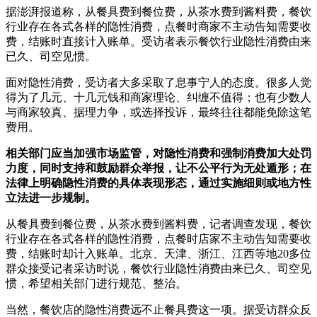
据澎湃报道称，从餐具费到餐位费，从茶水费到酱料费，餐饮
行业存在各式各样的隐性消费，点餐时商家不主动告知需要收
费，结账时直接计入账单。受访者表示餐饮行业隐性消费由来
已久、司空见惯。
面对隐性消费，受访者大多采取了息事宁人的态度。很多人觉
得为了几元、十几元钱和商家理论、纠缠不值得；也有少数人
与商家较真、据理力争，或选择投诉，最终往往都能免除这笔
费用。
相关部门应当加强市场监管，对隐性消费和强制消费加大处罚
力度，同时支持和鼓励群众举报，让不公平行为无处遁形；在
法律上明确隐性消费的具体表现形态，通过实施细则或地方性
立法进一步规制。
从餐具费到餐位费，从茶水费到酱料费，记者调查发现，餐饮
行业存在各式各样的隐性消费，点餐时店家不主动告知需要收
费，结账时却计入账单。北京、天津、浙江、江西等地20多位
群众接受记者采访时说，餐饮行业隐性消费由来已久、司空见
惯，希望相关部门进行规范、整治。
当然，餐饮店的隐性消费远不止餐具费这一项。据受访群众反