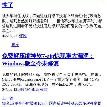
性了
被大车挡住视线，不知道红灯绿了没有？只有红绿灯没有秒
数，遇到忽然变灯只能急刹…… 相信不少车主在开车时，都
曾遇到过因看不见或没注意红绿灯读秒而引发的一系列问题。
早在202...
04/20
2,221
评论
科技
免费解压缩神软7-zip惊现重大漏洞：
Windows版至今未修复
免费的解压缩神软7-zip，突然被安全人员千夫所指。 原来，
Github用户Kagancapar发现了一个重大安全漏洞，编号CVE-
2022-29072。 该漏洞表现为，在Windows中，将.7z扩...
04/20
2,121
评论
Windows
分享
上一篇
知名UP主半小时被骗16万！国家反诈中心App曾多次弹窗提