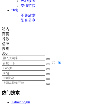
热心读者
友情链接
博客
图集欣赏
影音分享
站内
百度
谷歌
必应
搜狗
360
热门搜索
Admin/login