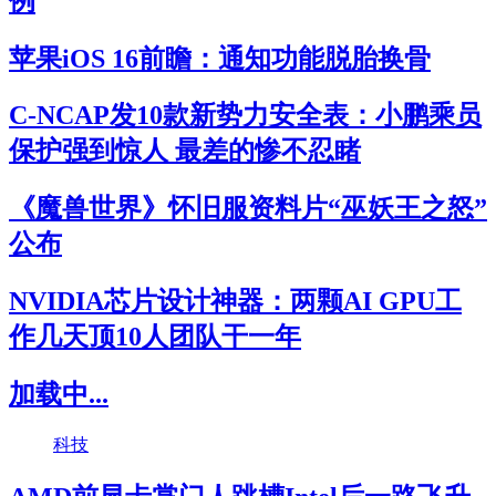
例
苹果iOS 16前瞻：通知功能脱胎换骨
C-NCAP发10款新势力安全表：小鹏乘员
保护强到惊人 最差的惨不忍睹
《魔兽世界》怀旧服资料片“巫妖王之怒”
公布
NVIDIA芯片设计神器：两颗AI GPU工
作几天顶10人团队干一年
加载中...
科技