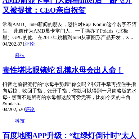
AMD前显卡掌门人跳槽Intel后一路飞升
又被提拔：CEO亲自祝贺
常看AMD、Intel新闻的朋友，恐怕对Raja Koduri这个名字不陌
生。 此前作为AMD显卡掌门人、一手操办了Polaris（北极
星）GPU的他，在2017年跳槽到Intel从事图形产品开发，X...
04/20
2,871
评论
科技
毒性堪比眼镜蛇 乱摸水母会出人命！
抖音之前很流行的“水母手势舞”你会吗？张开手掌再捏住手指
向后拉，收回手指，张开手指，你就可以得到一只简略版的水
母~ 然而不是所有的水母都这般可爱无害，比如今天的主角
&mdash...
04/20
2,520
评论
科技
百度地图APP升级：“红绿灯倒计时”太人