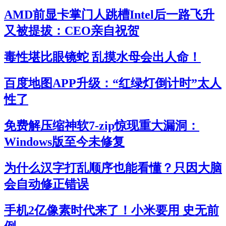
AMD前显卡掌门人跳槽Intel后一路飞升
又被提拔：CEO亲自祝贺
毒性堪比眼镜蛇 乱摸水母会出人命！
百度地图APP升级：“红绿灯倒计时”太人
性了
免费解压缩神软7-zip惊现重大漏洞：
Windows版至今未修复
为什么汉字打乱顺序也能看懂？只因大脑
会自动修正错误
手机2亿像素时代来了！小米要用 史无前