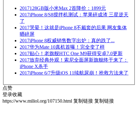
2017
128GB版小米Max 2首降价：1899元
2017
iPhone 8/S8搅拌机测试：苹果碎成渣 三星逆天
了
2017
哭晕！这就是iPhone 8不戴套的后果 网友集体
晒碎屏
2017
iPhone 8权威销售数字出炉：真的跌了...
2017
华为Mate 10真机首曝！完全变了样
2017
贴心！老旗舰HTC One M9获得安卓7.0更新
2017
放弃经典外观！索尼全面屏新旗舰终于来了：
iPhone X杀手
2017
iPhone 6/7升级iOS 11续航尿崩！抢救方法来了
点赞
登录收藏
https://www.miliol.org/107150.html
复制链接
复制链接