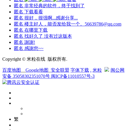
匿名
非常经典的软件，终于找到了
匿名
下载看看
匿名
很好，很强啊...感谢分享...
匿名
楼主好人，能否发给我一个。56639786@qq.com
匿名
在哪里下载
匿名
找好久了 没有过这版本
匿名
謝謝!
匿名
感謝您~~
Copyright © 米粒在线 版权所有.
百度地图
__
Google地图
_
安全联盟
字体下载
.
米粒
闽公网
安备 35058302351070号
闽ICP备11010557号-3
繁