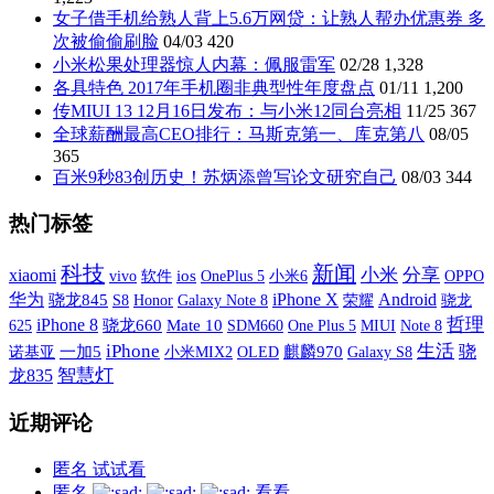
女子借手机给熟人背上5.6万网贷：让熟人帮办优惠券 多
次被偷偷刷脸
04/03
420
小米松果处理器惊人内幕：佩服雷军
02/28
1,328
各具特色 2017年手机圈非典型性年度盘点
01/11
1,200
传MIUI 13 12月16日发布：与小米12同台亮相
11/25
367
全球薪酬最高CEO排行：马斯克第一、库克第八
08/05
365
百米9秒83创历史！苏炳添曾写论文研究自己
08/03
344
热门标签
科技
新闻
xiaomi
小米
分享
vivo
软件
ios
OnePlus 5
小米6
OPPO
iPhone X
华为
Android
骁龙845
S8
Galaxy Note 8
荣耀
Honor
骁龙
哲理
iPhone 8
骁龙660
Mate 10
SDM660
One Plus 5
MIUI
625
Note 8
iPhone
生活
骁
诺基亚
一加5
小米MIX2
OLED
麒麟970
Galaxy S8
智慧灯
龙835
近期评论
匿名
试试看
匿名
看看