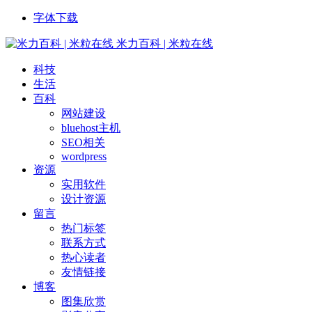
字体下载
米力百科 | 米粒在线
科技
生活
百科
网站建设
bluehost主机
SEO相关
wordpress
资源
实用软件
设计资源
留言
热门标签
联系方式
热心读者
友情链接
博客
图集欣赏