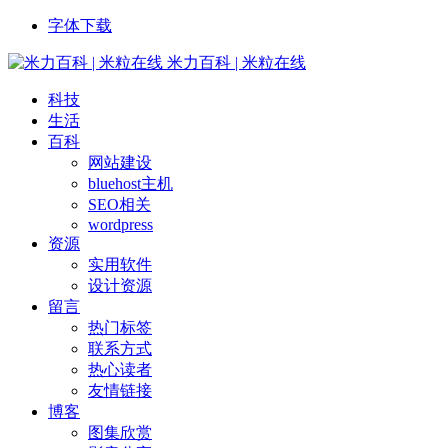
字体下载
米力百科 | 米粒在线
科技
生活
百科
网站建设
bluehost主机
SEO相关
wordpress
资源
实用软件
设计资源
留言
热门标签
联系方式
热心读者
友情链接
博客
图集欣赏