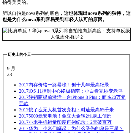
拍得美美的。
所以自拍是nova系列的底色，
这也体现出nova系列的独特，这
也是为什么nova系列容易受到年轻人认可的原因。
历史上的今天
9 月
23
2017
内存价格一路暴涨！创十几年最高纪录
2017
iOS 11控制中心终极指南：小白看完秒变老鸟
2017
经销商提前激活一台iPhone 8 Plus：面临20万元
罚款
2017
饿了么无人机首次亮相：时速最高65千米
2017
5000毫安电池！金立大金钢2现身工信部
2017
小米手机销量印度再创纪录：2天破百万
2017
华为、小米们崛起：为什么受伤的总是三星？