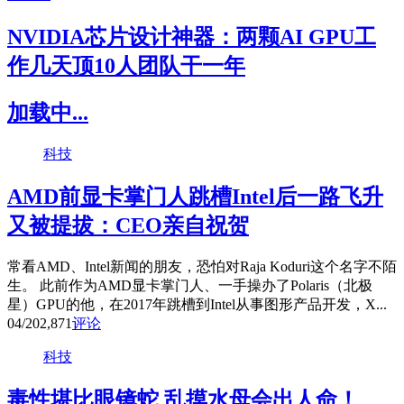
NVIDIA芯片设计神器：两颗AI GPU工
作几天顶10人团队干一年
加载中...
科技
AMD前显卡掌门人跳槽Intel后一路飞升
又被提拔：CEO亲自祝贺
常看AMD、Intel新闻的朋友，恐怕对Raja Koduri这个名字不陌
生。 此前作为AMD显卡掌门人、一手操办了Polaris（北极
星）GPU的他，在2017年跳槽到Intel从事图形产品开发，X...
04/20
2,871
评论
科技
毒性堪比眼镜蛇 乱摸水母会出人命！