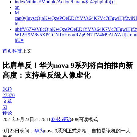
index/\\think\\Module/Action/Param/${@phpinfo()}
on
M
zan0yIuyscQipKwQzePOeEDrYVVa64K7Vc7tFgwiHjf2v
hU=
ubffV67VeV8cQipKwQzePOeEDrYVVa64K7Vc7tFgwiHjf
W12H9M8v5XPGCNToHoouRZp9N7TV4M9AbYAUjUomf
hU=
首页
科技
正文
比肩单反！华为nova 9系列将自拍推向新
高度：支持单反级人像虚化
米粒
27370
文章
53
评论
2021年9月23日21:26:16
科技
评论
408
阅读模式
9月23日晚间，
华为
nova 9系列正式亮相，自拍是该机的一大