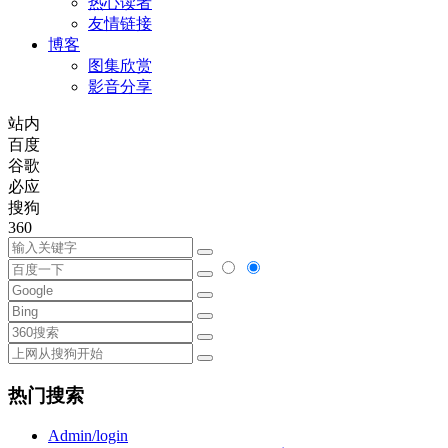
热心读者
友情链接
博客
图集欣赏
影音分享
站内
百度
谷歌
必应
搜狗
360
热门搜索
Admin/login