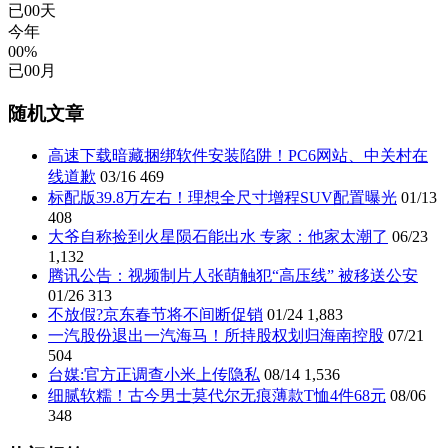
已
00
天
今年
00%
已
00
月
随机文章
高速下载暗藏捆绑软件安装陷阱！PC6网站、中关村在
线道歉
03/16
469
标配版39.8万左右！理想全尺寸增程SUV配置曝光
01/13
408
大爷自称捡到火星陨石能出水 专家：他家太潮了
06/23
1,132
腾讯公告：视频制片人张萌触犯“高压线” 被移送公安
01/26
313
不放假?京东春节将不间断促销
01/24
1,883
一汽股份退出一汽海马！所持股权划归海南控股
07/21
504
台媒:官方正调查小米上传隐私
08/14
1,536
细腻软糯！古今男士莫代尔无痕薄款T恤4件68元
08/06
348