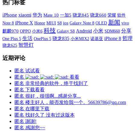
热门标签
iPhone
xiaomi
华为
Mate 10
一加5
骁龙845
骁龙660
荣耀
软件
新闻
iPhone X
MIUI
S8
ios
Galaxy Note 8
OLED
vivo
Note 8
Honor
科技
小米
分享
Android
麒麟970
OPPO
小米6
Galaxy S8
SDM660
生活
哲理
骁龙835
iPhone 8
One Plus 5
OnePlus 5
小米MIX2
诺基亚
智慧灯
骁龙625
近期评论
匿名
试试看
匿名
看看
匿名
非常经典的软件，终于找到了
匿名
下载看看
匿名
很好，很强啊...感谢分享...
匿名
楼主好人，能否发给我一个。56639786@qq.com
匿名
在哪里下载
匿名
找好久了 没有过这版本
匿名
謝謝!
匿名
感謝您~~