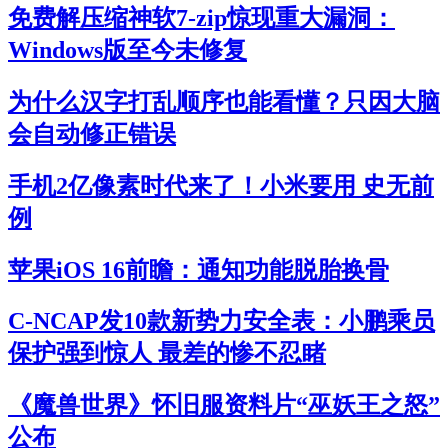
免费解压缩神软7-zip惊现重大漏洞：
Windows版至今未修复
为什么汉字打乱顺序也能看懂？只因大脑
会自动修正错误
手机2亿像素时代来了！小米要用 史无前
例
苹果iOS 16前瞻：通知功能脱胎换骨
C-NCAP发10款新势力安全表：小鹏乘员
保护强到惊人 最差的惨不忍睹
《魔兽世界》怀旧服资料片“巫妖王之怒”
公布