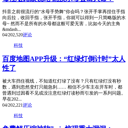
抖音之前很流行的“水母手势舞”你会吗？张开手掌再捏住手指
向后拉，收回手指，张开手指，你就可以得到一只简略版的水
母~ 然而不是所有的水母都这般可爱无害，比如今天的主角
&mdash...
04/20
2,520
评论
科技
百度地图APP升级：“红绿灯倒计时”太人
性了
被大车挡住视线，不知道红灯绿了没有？只有红绿灯没有秒
数，遇到忽然变灯只能急刹…… 相信不少车主在开车时，都
曾遇到过因看不见或没注意红绿灯读秒而引发的一系列问题。
早在202...
04/20
2,221
评论
科技